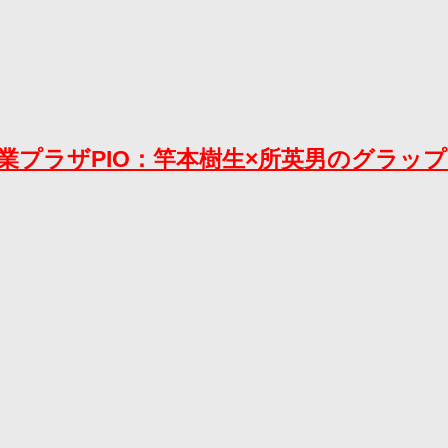
0 大田区産業プラザPIO：竿本樹生×所英男のグラ