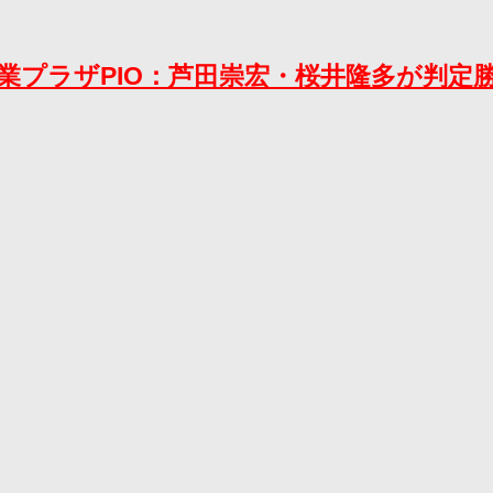
10 大田区産業プラザPIO：芦田崇宏・桜井隆多