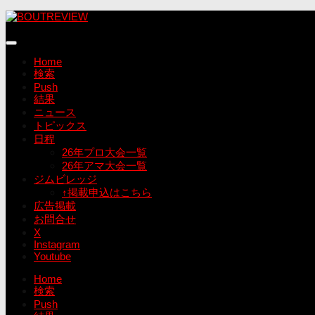
コ
ン
テ
ン
Home
ツ
検索
へ
Push
ス
結果
キ
ニュース
ッ
トピックス
プ
日程
26年プロ大会一覧
26年アマ大会一覧
ジムビレッジ
↑掲載申込はこちら
広告掲載
お問合せ
X
Instagram
Youtube
Home
検索
Push