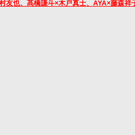
原口央×大村友也、髙橋謙斗×木戸真士、AYA×藤森