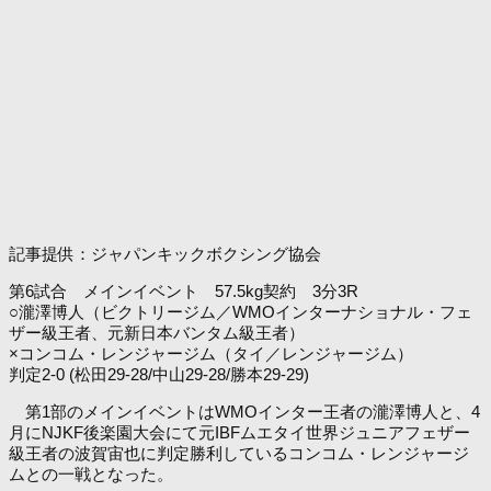
記事提供：ジャパンキックボクシング協会
第6試合 メインイベント 57.5kg契約 3分3R
○瀧澤博人（ビクトリージム／WMOインターナショナル・フェ
ザー級王者、元新日本バンタム級王者）
×コンコム・レンジャージム（タイ／レンジャージム）
判定2-0 (松田29-28/中山29-28/勝本29-29)
第1部のメインイベントはWMOインター王者の瀧澤博人と、4
月にNJKF後楽園大会にて元IBFムエタイ世界ジュニアフェザー
級王者の波賀宙也に判定勝利しているコンコム・レンジャージ
ムとの一戦となった。