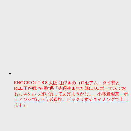
KNOCK OUT 8.8 大阪 はびきのコロセアム：タイ勢と
RED王座戦 “狂拳”迅「先週生まれた娘にKOボーナスでお
もちゃをいっぱい買ってあげようかな」、小林愛理奈「ボ
ディジャブはもう必殺技。ビックリするタイミングで出し
ます」