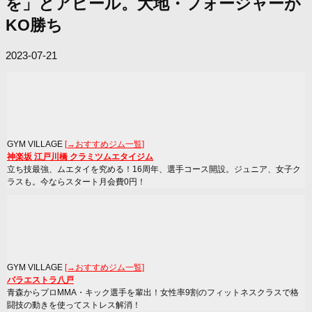
を」とアピール。大地・フォージャーが
KO勝ち
2023-07-21
GYM VILLAGE
[→おすすめジム一覧]
神楽坂 江戸川橋 クラミツムエタイジム
立ち技最強、ムエタイを究める！16周年、選手コース開設。ジュニア、女子ク
ラスも。今ならスタート月会費0円！
GYM VILLAGE
[→おすすめジム一覧]
パラエストラ八戸
青森からプロMMA・キック選手を輩出！女性率9割のフィットネスクラスで格
闘技の動きを使ってストレス解消！