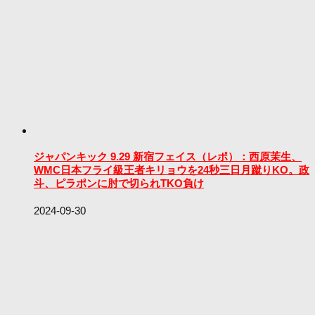
ジャパンキック 9.29 新宿フェイス（レポ）：西原茉生、
WMC日本フライ級王者キリョウを24秒三日月蹴りKO。政
斗、ピラポンに肘で切られTKO負け
2024-09-30