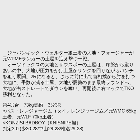
ジャパンキック・ウェルター級王者の大地・フォージャーが
元WPMFランカーの土屋を迎え撃つ一戦。
オーソドックスの大地とサウスポーの土屋は、序盤から蹴り
あいの中、大地が圧力をかけ土屋がリングを回りながらパンチ
を狙う展開。2Rになると、さらに前に出て首相撲から肘を打つ
大地に、手数が減る土屋。大地が優勢のまま最終ラウンドへ。
大地が右ストレートでダウンを奪い、再開後に右フックでTKO
勝利となった。
第4試合 73kg契約 3分3R
○バス・レンジャージム（タイ／レンジャージム／元WMC 65kg
王者、元WLF 70kg王者）
×KONZISI BADBOY（KNISNIPE旭）
判定3-0 (少30-28/中山29-28/椎名29-28)