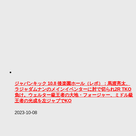
ジャパンキック 10.8 後楽園ホール（レポ）：馬渡亮太、
ラジャダムナンのメインイベンターに肘で切られ2R TKO
負け。ウェルター級王者の大地・フォージャー、ミドル級
王者の光成を左ジャブでKO
2023-10-08