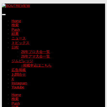
コ
ン
テ
ン
Home
ツ
検索
へ
Push
ス
結果
キ
ニュース
ッ
トピックス
プ
日程
26年プロ大会一覧
26年アマ大会一覧
ジムビレッジ
↑掲載申込はこちら
広告掲載
お問合せ
X
Instagram
Youtube
Home
検索
Push