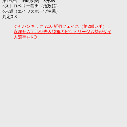
第1試合 54kg契約 3分3R
×ストロベリー稲田（治政館）
○来輝（エイワスポーツ沖縄）
判定0-3
ジャパンキック 7.16 新宿フェイス（第2部レポ）：
永澤サムエル聖光＆睦雅のビクトリージム勢がタイ
人選手をKO