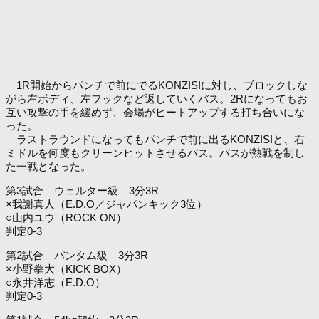
1R開始からパンチで前にでるKONZISIに対し、ブロックしな
がら左ボディ、左フックなど返していくバス。2Rになってもお
互い攻撃の手を緩めず、会場がヒートアップする打ち合いにな
った。
ラストラウンドになってもパンチで前に出るKONZISIと、右
ミドルを何度もクリーンヒットさせるバス。バスが熱戦を制し
た一戦となった。
第3試合 ウェルター級 3分3R
×我謝真人（E.D.O／ジャパンキック3位）
○山内ユウ（ROCK ON）
判定0-3
第2試合 バンタム級 3分3R
×小野拳大（KICK BOX）
○永井洋志（E.D.O）
判定0-3