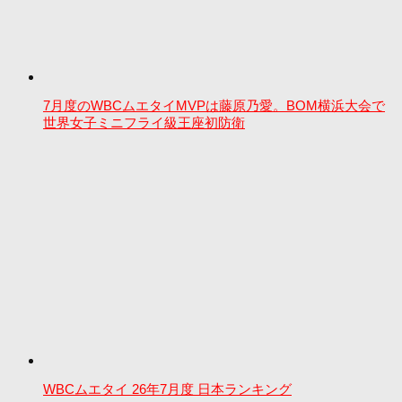
7月度のWBCムエタイMVPは藤原乃愛。BOM横浜大会で
世界女子ミニフライ級王座初防衛
WBCムエタイ 26年7月度 日本ランキング