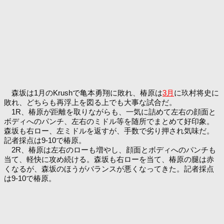
森坂は1月のKrushで亀本勇翔に敗れ、椿原は
3月
に玖村将史に
敗れ、どちらも再浮上を図る上でも大事な試合だ。
1R、椿原が距離を取りながらも、一気に詰めて左右の顔面と
ボディへのパンチ、左右のミドル等を随所でまとめて好印象。
森坂も右ロー、左ミドルを返すが、手数で劣り押され気味だ。
記者採点は9-10で椿原。
2R、椿原は左右のローも増やし、顔面とボディへのパンチも
当て、軽快に攻め続ける。森坂も右ローを当て、椿原の腿は赤
くなるが、森坂のほうがバランスが悪くなってきた。記者採点
は9-10で椿原。