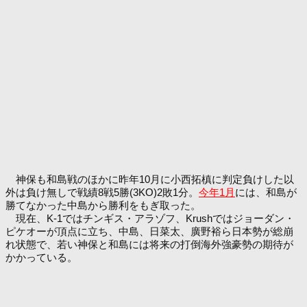
神保も和島戦のほかに昨年10月に小西拓槙に判定負けした以
外は負け無しで戦績8戦5勝(3KO)2敗1分。
今年1月
には、和島が
勝てなかった中島から勝利をもぎ取った。
現在、K-1ではチンギス・アラゾフ、Krushではジョーダン・
ピケオーが頂点に立ち、中島、日菜太、廣野裕ら日本勢が総崩
れ状態で、若い神保と和島には将来の打倒海外強豪勢の期待が
かかっている。