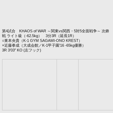
第4試合 KHAOS of WAR ～関東vs関西・5対5全面戦争～ 次鋒
戦 ライト級（-62.5kg） 3分3R（延長1R）
○東本央貴（K-1 GYM SAGAMI-ONO KREST）
×近藤拳成（大成会館／K-1甲子園’16 -65kg優勝）
3R 3’03” KO (左フック)