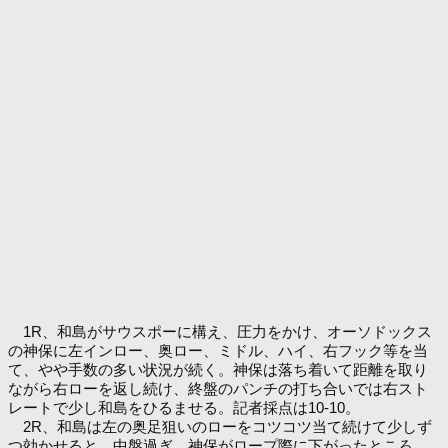
1R、和島がサウスポーに構え、圧力をかけ、オーソドックス
の神保に左インロー、奥ロー、ミドル、ハイ、右フック等を当
て、やや手数の多い状況が続く。神保は落ち着いて距離を取り
ながら右ローを返し続け、終盤のパンチの打ち合いでは右スト
レートで少し和島をひるませる。記者採点は10-10。
2R、和島は左の奥足狙いのローをコツコツ当て続けて少しず
つ効かせると、中盤過ぎ、神保がロープ際に下がったところ