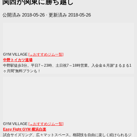
関西が関東に勝ち越し
公開済み
2018-05-26
· 更新済み
2018-05-26
GYM VILLAGE
[→おすすめジム一覧]
中野トイカツ道場
中野駅徒歩3分。平日7～23時、土日祝7～18時営業。入会金＆月謝“まるまる1
ヶ月間”無料プランも！
GYM VILLAGE
[→おすすめジム一覧]
Easy Fight GYM 横浜白楽
試合サイズリング、広々マットスペース。格闘技を自由に楽しく続けられるジ