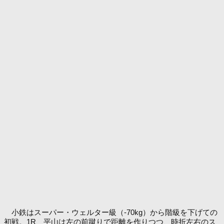
小鉄はスーパー・ウェルター級（-70kg）から階級を下げての
初戦。1R、平山は左の前蹴りで距離を作りつつ、時折左右のス