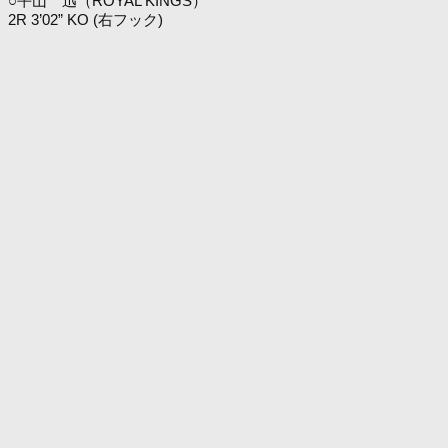
○平山 迅（ROYAL KINGS）
2R 3’02” KO (右フック)