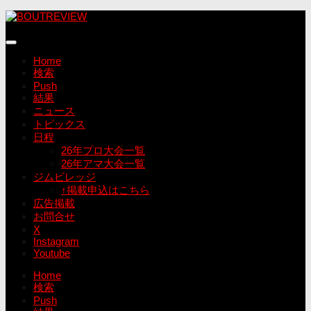
コ
ン
テ
ン
Home
ツ
検索
へ
Push
ス
結果
キ
ニュース
ッ
トピックス
プ
日程
26年プロ大会一覧
26年アマ大会一覧
ジムビレッジ
↑掲載申込はこちら
広告掲載
お問合せ
X
Instagram
Youtube
Home
検索
Push