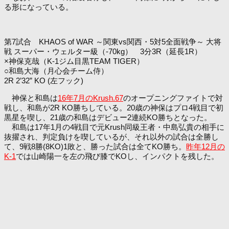
る形になっている。
第7試合 KHAOS of WAR ～関東vs関西・5対5全面戦争～ 大将
戦 スーパー・ウェルター級（-70kg） 3分3R（延長1R）
×神保克哉（K-1ジム目黒TEAM TIGER）
○和島大海（月心会チーム侍）
2R 2’32” KO (左フック)
神保と和島は
16年7月のKrush.67
のオープニングファイトで対
戦し、和島が2R KO勝ちしている。20歳の神保はプロ4戦目で初
黒星を喫し、21歳の和島はデビュー2連続KO勝ちとなった。
和島は17年1月の4戦目で元Krush同級王者・中島弘貴の相手に
抜擢され、判定負けを喫しているが、それ以外の試合は全勝し
て、9戦8勝(8KO)1敗と、勝った試合は全てKO勝ち。
昨年12月の
K-1
では山崎陽一を左の飛び膝でKOし、インパクトを残した。