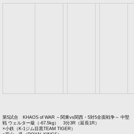
第5試合 KHAOS of WAR ～関東vs関西・5対5全面戦争～ 中堅
戦 ウェルター級（-67.5kg） 3分3R（延長1R）
×小鉄（K-1ジム目黒TEAM TIGER）