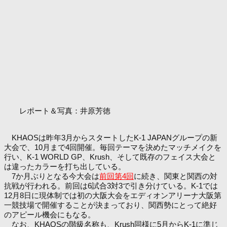
レポート＆写真：井原芳徳
KHAOSは昨年3月からスタートしたK-1 JAPANグループの新
大会で、10月まで4回開催。毎回テーマを決めたマッチメイクを
行い、K-1 WORLD GP、Krush、そして既存のフェイス大会と
は違ったカラーを打ち出している。
7か月ぶりとなる今大会は
前回第4回
に続き、関東と関西の対
抗戦が行われる。前回は6試合3対3で引き分けている。K-1では
12月8日に現体制では初の大阪大会をエディオンアリーナ大阪第
一競技場で開催することが決まっており、関西勢にとって絶好
のアピール機会にもなる。
なお、KHAOSの階級名称も、Krush同様に5月からK-1に準じ