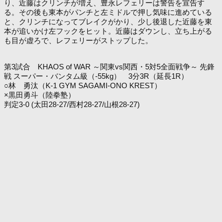
り、近藤はクリンチが増え、豊永レフェリーは警告を宣告す
る。その後も東本がパンチと左ミドルで押し気味に進めている
と、クリンチになってブレイクがかり、少し後退した近藤を東
本が追いかけ左フックをヒット。近藤はダウンし、立ち上がる
も目が虚ろで、レフェリーがストップした。
第3試合 KHAOS of WAR ～関東vs関西・5対5全面戦争～ 先鋒
戦 スーパー・バンタム級（-55kg） 3分3R（延長1R）
○林 勇汰（K-1 GYM SAGAMI-ONO KREST）
×黒田勇斗（陸拳塾）
判定3-0 (太田28-27/西村28-27/山根28-27)