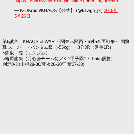
https://t.co/IRwZ89FER8
pic.twitter.com/CfpQdL69x9
— K-1/Krush/KHAOS【公式】 (@k1wgp_pr)
2018年
5月26日
第6試合 KHAOS of WAR ～関東vs関西・5対5全面戦争～ 副将
戦 スーパー・バンタム級（-55kg） 3分3R（延長1R）
×森坂 陸（エスジム）
○椿原龍矢（月心会チーム侍／K-1甲子園’17 -55kg優勝）
判定0-3 (山根28-30/豊永28-30/千葉27-30)