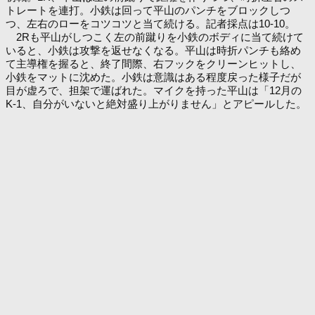
トレートを連打。小鉄は回って平山のパンチをブロックしつ
つ、左右のローをコツコツと当て続ける。記者採点は10-10。
2Rも平山がしつこく左の前蹴りを小鉄のボディに当て続けて
いると、小鉄は攻撃を返せなくなる。平山は時折パンチも絡め
て主導権を握ると、終了間際、右フックをクリーンヒットし、
小鉄をマットに沈めた。小鉄は意識はある程度戻った様子だが
目が虚ろで、担架で運ばれた。マイクを持った平山は「12月の
K-1、自分がいないと絶対盛り上がりません」とアピールした。