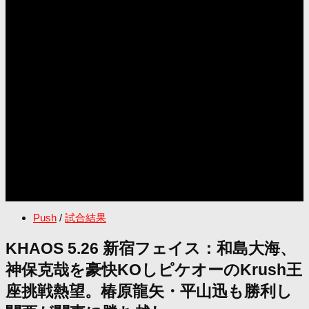
Push
/
試合結果
KHAOS 5.26 新宿フェイス：和島大海、
神保克哉を豪快KOしピケオーのKrush王
座挑戦熱望。椿原龍矢・平山迅も勝利し