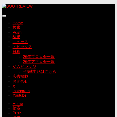
コ
ン
テ
ン
Home
ツ
検索
へ
Push
ス
結果
キ
ニュース
ッ
トピックス
プ
日程
26年プロ大会一覧
26年アマ大会一覧
ジムビレッジ
↑掲載申込はこちら
広告掲載
お問合せ
X
Instagram
Youtube
Home
検索
Push