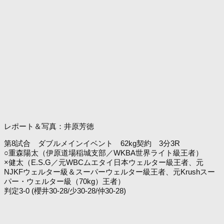
レポート＆写真：井原芳徳
第8試合 ダブルメインイベント 62kg契約 3分3R
○重森陽太（伊原道場稲城支部／WKBA世界ライト級王者）
×健太（E.S.G／元WBCムエタイ日本ウェルター級王者、元
NJKFウェルター級＆スーパーウェルター級王者、元Krushスー
パー・ウェルター級（70kg）王者）
判定3-0 (櫻井30-28/少30-28/仲30-28)