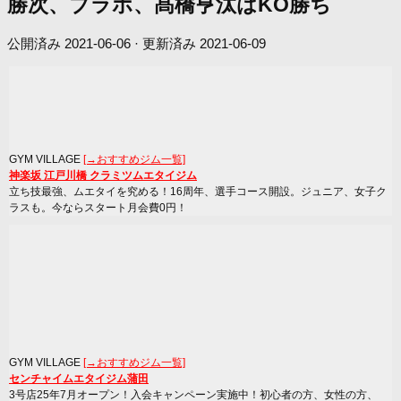
勝次、ブラボ、髙橋亨汰はKO勝ち
公開済み
2021-06-06
· 更新済み
2021-06-09
GYM VILLAGE
[→おすすめジム一覧]
神楽坂 江戸川橋 クラミツムエタイジム
立ち技最強、ムエタイを究める！16周年、選手コース開設。ジュニア、女子ク
ラスも。今ならスタート月会費0円！
GYM VILLAGE
[→おすすめジム一覧]
センチャイムエタイジム蒲田
3号店25年7月オープン！入会キャンペーン実施中！初心者の方、女性の方、