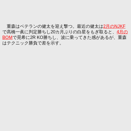
重森はベテランの健太を迎え撃つ。最近の健太は
2月のNJKF
で髙橋一眞に判定勝ちし20カ月ぶりの白星をもぎ取ると、
4月の
BOM
で晃希に2R KO勝ちし、波に乗ってきた感があるが、重森
はテクニック勝負で差を示す。