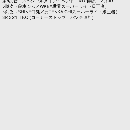
第9試合 スペシャルメインイベント 64kg契約 3分3R
○勝次（藤本ジム／WKBA世界スーパーライト級王者）
×剣夜（SHINE沖縄／元TENKAICHIスーパーライト級王者）
3R 2’24” TKO (コーナーストップ：パンチ連打)