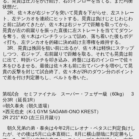
る。晃貴は圧力をかけ続け、右のインローを当てる。まだ均衡
状態だ。
2R、佐々木が右ジャブを突いて晃貴を下がらせ、左ストレー
ト、左テンカオを連続にヒットする。晃貴は負けじとじわじわ
と前に詰めてきたが、佐々木は右ジャブで距離を取ってから、
晃貴が左の前蹴りを振った直後に左ストレートを当ててダウン
を奪う。佐々木はパンチラッシュで詰め、落ち着いた後もボデ
ィ打ち、左テンカオを的確に決め続け主導権を維持する。
3R、晃貴は挽回を狙い前に出るが、佐々木は軽快にステップ
しつつ、右ジャブ、右前蹴りで距離を取る。それでも晃貴は前
に出て、時折パンチを叩き込み、終盤には右のインローで佐々
木をひるませる。最後は佐々木も前に出てパンチを増やして晃
貴の反撃を封じて試合終了。佐々木が2Rのダウン分のポイント
で差を付け判定勝ちし、ベルトを巻いた。
第8試合 セミファイナル スーパー・フェザー級（60kg） 3
分3R（延長1R）
○朝久泰央（朝久道場）
×西元也史（K-1 GYM SAGAMI-ONO KREST）
2R 2’21” KO (左三日月蹴り)
朝久兄弟の弟・泰央は今年2月にレオナ・ペタスに判定負けし
たが、その後は5月に山本直樹に、8月に横山朋哉に判定勝ちし