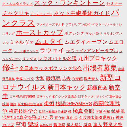
スック・ワンキントーン
セミナー
ク・ムエタイランド
パ
ネット中継番組ガイド
チャクリキ
チームティアラ
ンクラス
ベラトール
ファイターズギルド
ブラジリアン柔術
ベルトレ
ホーストカップ
ボクシング
マッハ祭り
スリング
マリオンアパ
ムエタイ
ムエタイオープン
ミネルヴァ
ムエロ
レル
ラウェイ
ーク
ラウェイ×アンビータブル
ュートボクシング
ラ
九州プロキック
レキオバトル名護
リングス
ジャダムナン
修斗
出場者募集
全日本キックボクシング協会
出場
新型コ
巌流島
大和
広告
千葉キック
心技館
敬天愛人
選手募集
ロナウイルス
新日本キック
新空
新極真会
手
日本MMA審判機構
日本キックボクシング協議会
日本キックボクシング選手協会
格闘代理戦
柔術
格闘DREAMERS
映画
書評
東北格闘技連合会
争
極真会館
格闘技医学会
武林風
正道会館
極
格闘技振興議員連盟
沢村忠に真空を飛ばせた男
真正会
石渡伸太郎引退興行
神戸
直心会
空道
聖域
野良犬祭
蹴拳
達人
カップ
藤原祭
超人祭り
英雄伝説