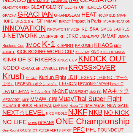
GAINA魂
GFG
FIRSTMATCH
GLORY
GOAT
GLEAT
GLORY OF HEROES
GLADIATOR KICK
GRACHAN
HEAT
GRANDSLAM
GRACHA
HOLYFIELD JAPAN
IGF
Impact in Paris
IMMAF
HOPE
IBFムエタイ
IMSA
IMPACT
INNOATION
INNOVATION
ISKA
Invicta
IRE
J-GIRLS
iSMOS
INNOVATON
J-NETWORK
JMMAF
JFKO
JMAEXPO
JANJIRA SPIRIT
JMMA
K-1
JMOC
KHAOS
K-SPIRIT
Rookies Cup
KAKUMEI
KICK
KICK BOXING WORLD CUP
KING
ADDICT!
KICKJAM
KING OF KINGS
KNOCK OUT
KING OF STRIKERS
KINGS CUP
KROSS×OVER
KODO
KORAKUEN JAMBULL
KPKB
Krush
Kunlun Fight
LDH
LEGEND
LEGEND（アーツ
Ks-CUP
LEGION
主催）
LEGEND（ボクシング）
LEGION☆JAPAN
Level-G
MAキック
M-ONE
LFA
M-1 JAPAN
M-1ムエタイ
MAS FIGHT
MAX FC
MuayThai Super Fight
MMA甲子園
MEGA2021
MFP
NEW GATE
MUSASHI ROCK FESTIVAL
NARIAGARI
MVP MMA
Naiza FC
NJKF
NKB
NEXT☆LEVEL
NO KICK
NICE MIDDLE
ONE Championship
NO LIFE
OCEANS
NOVA
PFC
PFL
POUNDOUT
One Round
ONE SHOT
PETER AERTS SPIRIT