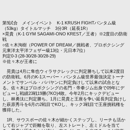
第9試合 メインイベント K-1 KRUSH FIGHTバンタム級
（53kg）タイトルマッチ 3分3R（延長1R）
×晃貴（K-1 GYM SAGAMI-ONO KREST／王者）※2度目の防衛
戦
○佐々木洵樹（POWER OF DREAM／挑戦者、プロボクシング
元東洋太平洋フェザー級13位・元日本7位）
判定0-3 (28-30/28-30/28-29)
※佐々木が王者に
晃貴は4月に隼也ウィラサクレックに判定勝ちして以来2度目
の防衛戦。6月のK-1スーパー・バンタム級世界最強決定トーナ
メントでサンベル・ババヤンに判定負けして以来の試合とな
る。佐々木はプロボクシングの名門・帝拳ジム出身で09年にデ
ビューし戦績23戦19勝(7KO)4敗。今年2月にキックデビュー
し、林勇汰に判定勝ち。1月に晃貴と王座を争い延長判定負けし
た萩原秀斗を6月の2戦目でKOし、キック3戦目で王座挑戦権を
獲得した。
1R、サウスポーの佐々木が細かくステップし、リーチも活か
して右ジャブで距離を取り、左ストレート、左ミドルを当て