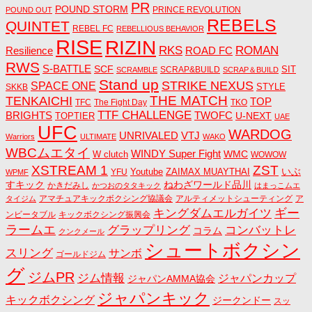
PR
POUND STORM
PRINCE REVOLUTION
POUND OUT
REBELS
QUINTET
REBEL FC
REBELLIOUS BEHAVIOR
RISE
RIZIN
RKS
ROMAN
ROAD FC
Resilience
RWS
S-BATTLE
SCF
SIT
SCRAP&BUILD
SCRAMBLE
SCRAP＆BUILD
Stand up
STRIKE NEXUS
SPACE ONE
STYLE
SKKB
THE MATCH
TENKAICHI
TOP
TFC
The Fight Day
TKO
TTF CHALLENGE
BRIGHTS
TWOFC
U-NEXT
TOPTIER
UAE
UFC
WARDOG
UNRIVALED
VTJ
Warriors
ULTIMATE
WAKO
WBCムエタイ
WINDY Super Fight
WMC
W clutch
WOWOW
ZST
XSTREAM 1
いぶ
Youtube
ZAIMAX MUAYTHAI
YFU
WPMF
すキック
ねわざワールド品川
かきだみし
かつおのタタキック
はまっこムエ
アマチュアキックボクシング協議会
アルティメットシューティング
ア
タイジム
キングダムエルガイツ
ギー
ンビータブル
キックボクシング振興会
ラームエ
コンバットレ
グラップリング
コラム
クンクメール
シュートボクシン
スリング
サンボ
ゴールドジム
グ
ジムPR
ジム情報
ジャパンカップ
ジャパンAMMA協会
ジャパンキック
キックボクシング
ジークンドー
スッ