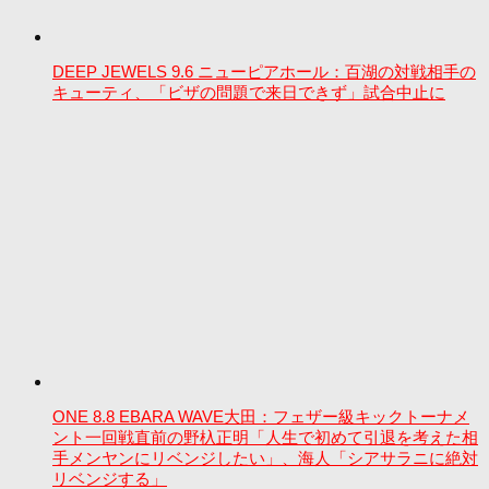
DEEP JEWELS 9.6 ニューピアホール：百湖の対戦相手の
キューティ、「ビザの問題で来日できず」試合中止に
ONE 8.8 EBARA WAVE大田：フェザー級キックトーナメ
ント一回戦直前の野杁正明「人生で初めて引退を考えた相
手メンヤンにリベンジしたい」、海人「シアサラニに絶対
リベンジする」