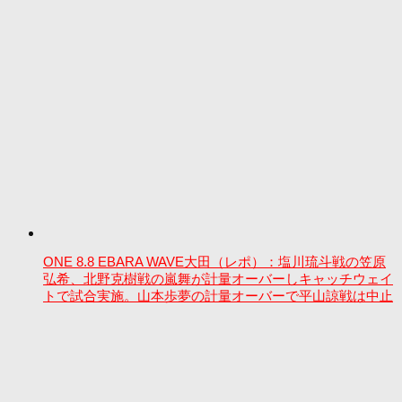
ONE 8.8 EBARA WAVE大田（レポ）：塩川琉斗戦の笠原
弘希、北野克樹戦の嵐舞が計量オーバーしキャッチウェイ
トで試合実施。山本歩夢の計量オーバーで平山諒戦は中止