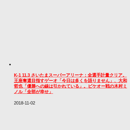
K-1 11.3 さいたまスーパーアリーナ：全選手計量クリア。
王座奪還目指すゲーオ「今日は多くを語りません」、大和
哲也「優勝への線は引かれている」。ピケオー戦の木村ミ
ノル「全部が幸せ」
2018-11-02