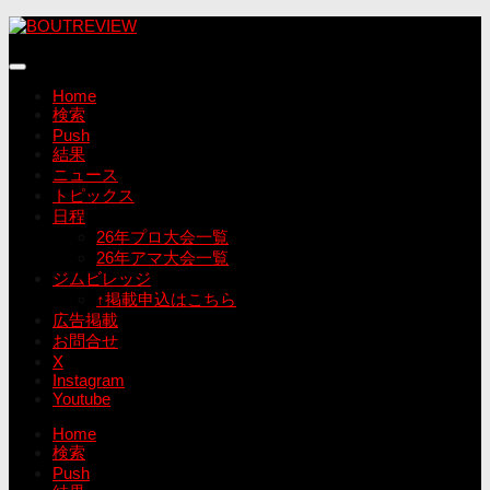
コ
ン
テ
ン
Home
ツ
検索
へ
Push
ス
結果
キ
ニュース
ッ
トピックス
プ
日程
26年プロ大会一覧
26年アマ大会一覧
ジムビレッジ
↑掲載申込はこちら
広告掲載
お問合せ
X
Instagram
Youtube
Home
検索
Push