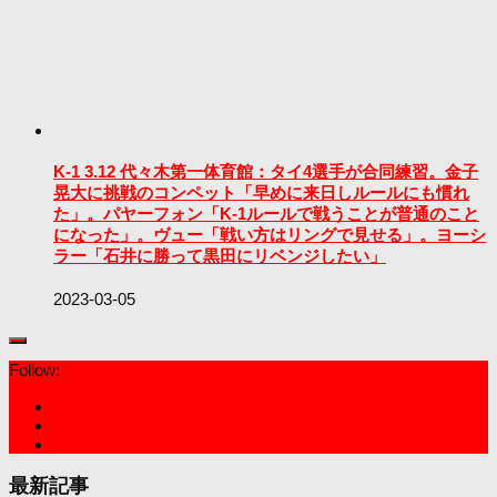
K-1 3.12 代々木第一体育館：タイ4選手が合同練習。金子
晃大に挑戦のコンペット「早めに来日しルールにも慣れ
た」。パヤーフォン「K-1ルールで戦うことが普通のこと
になった」。ヴュー「戦い方はリングで見せる」。ヨーシ
ラー「石井に勝って黒田にリベンジしたい」
2023-03-05
Follow:
最新記事