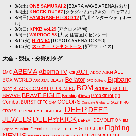
8/8(土)
ONE SAMURAI 2
[EBARA WAVE ARENAおおた]
8/8(土)
KNOCK OUT.67
[タケダハムはびきのコロセアム]
8/9(日)
PANCRASE BLOOD.12
[品川インターシティホー
ル]
8/9(日)
KPKB vol.29
[アクロス福岡]
8/9(日)
WARDOG.58
[大阪 住吉区民センター]
8/11(火)
RIZIN.54
[TOYOTA ARENA TOKYO]
8/11(火)
スック・ワンキントーン
[新宿フェイス]
大会・競技・分野別タグ
ABEMA
AbemaTV
ACF
1MC
ALL
AJKN
ADCC
ACB
Bigbang
Bellator
BOX WORLD
BEAST
AROUSAL
BFC
Bgibang
BOM
BOUT
BLACK COMBAT
BLOOM FC
BORDER
BKFC
BRAVE FIGHT
BRAVE
Breakthrough
BreakingDown
COLORS
Combat
BURST
CFFC
CRAZY KING
CMA
Combate Global
DEEP
DEEP
CROSS
DATE
D-SPIRAL
DEAD HEAT
JEWELS
DEEP☆KICK
DEMOLITION
DEFEAT
EM
Fighting
FIGHT CLUB
Eruption
Eternal
Legend
EXECUTIVE FIGHT
NEXUS
GLADIATOR