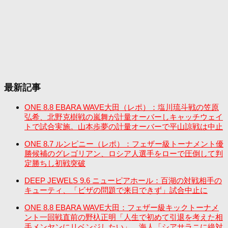
最新記事
ONE 8.8 EBARA WAVE大田（レポ）：塩川琉斗戦の笠原
弘希、北野克樹戦の嵐舞が計量オーバーしキャッチウェイ
トで試合実施。山本歩夢の計量オーバーで平山諒戦は中止
ONE 8.7 ルンピニー（レポ）：フェザー級トーナメント優
勝候補のグレゴリアン、ロシア人選手をローで圧倒して判
定勝ちし初戦突破
DEEP JEWELS 9.6 ニューピアホール：百湖の対戦相手の
キューティ、「ビザの問題で来日できず」試合中止に
ONE 8.8 EBARA WAVE大田：フェザー級キックトーナメ
ント一回戦直前の野杁正明「人生で初めて引退を考えた相
手メンヤンにリベンジしたい」、海人「シアサラニに絶対