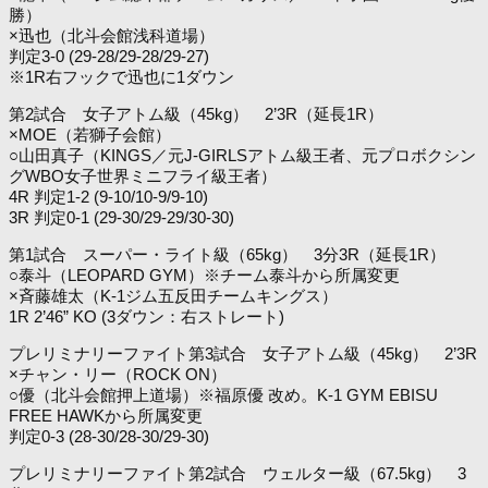
勝）
×迅也（北斗会館浅科道場）
判定3-0 (29-28/29-28/29-27)
※1R右フックで迅也に1ダウン
第2試合 女子アトム級（45kg） 2’3R（延長1R）
×MOE（若獅子会館）
○山田真子（KINGS／元J-GIRLSアトム級王者、元プロボクシン
グWBO女子世界ミニフライ級王者）
4R 判定1-2 (9-10/10-9/9-10)
3R 判定0-1 (29-30/29-29/30-30)
第1試合 スーパー・ライト級（65kg） 3分3R（延長1R）
○泰斗（LEOPARD GYM）※チーム泰斗から所属変更
×斉藤雄太（K-1ジム五反田チームキングス）
1R 2’46” KO (3ダウン：右ストレート)
プレリミナリーファイト第3試合 女子アトム級（45kg） 2’3R
×チャン・リー（ROCK ON）
○優（北斗会館押上道場）※福原優 改め。K-1 GYM EBISU
FREE HAWKから所属変更
判定0-3 (28-30/28-30/29-30)
プレリミナリーファイト第2試合 ウェルター級（67.5kg） 3