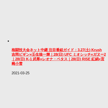
格闘技大会ネット中継 注目番組ガイド：3.27(土) Krush
吉岡ビギン×壬生狼一輝｜28(日) UFC ミオシッチ×ガヌー2
｜28(日) K-1 武尊×レオナ・ペタス｜28(日) RISE 紅絹×宮
﨑小雪
2021-03-25