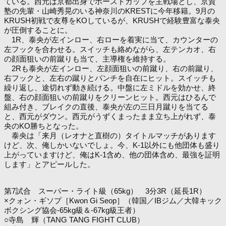
ている。西元は京都出身でホーストカップを主戦場とし、京賀
塾の先輩・山崎秀晃のいる神奈川のKRESTに今年移籍。9月の
KRUSH初戦で友尊をKOしているが、KRUSHで経験豊富な泰央
が圧倒することに。
1R、泰央が左インロー、右ローを着実に当て、カウンターの
左フックを合わせる。スイッチも絡めながら、左テンカオ、右
の顔面狙いの前蹴りも当て、主導権を維持する。
2Rも泰央が左インロー、左顔面狙いの前蹴り、右の前蹴り、
右フックと、左右の蹴りとパンチを自在にヒット。スイッチも
繰り返し、途切れず動き続ける。中盤に左ミドルを効かせ、終
盤、右の顔面狙いの前蹴りをクリーンヒット。西元はひるんで
組み付き、ブレイクの直後、泰央が左の三日月蹴りを当てる
と、西元がダウン。西元がうずくまったまま立ち上がれず、泰
央のKO勝ちとなった。
泰央は「来月（レオナと直樹の）タイトルマッチがあります
けど、次、俺しかいないでしょ。今、K-1以外にも他団体も盛り
上がっていますけど、俺はK-1含め、他の団体含め、最強を証明
します」とアピールした。
第7試合 スーパー・ライト級（65kg） 3分3R（延長1R）
×クォン・ギソプ［Kwon Gi Seop］（韓国／IBジム／大韓キック
ボクシング協会-65kg級＆-67kg級王者）
○寺島 輝（TANG TANG FIGHT CLUB）