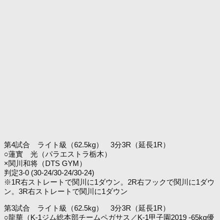
第4試合 ライト級（62.5kg） 3分3R（延長1R）
○蓮實 光（パラエストラ栃木）
×関川和将（DTS GYM）
判定3-0 (30-24/30-24/30-24)
※1R右ストレートで関川に1ダウン。2R右フックで関川に1ダウ
ン。3R右ストレートで関川に1ダウン
第3試合 ライト級（62.5kg） 3分3R（延長1R）
○龍華（K-1ジム総本部チームペガサス／K-1甲子園2019 -65kg優