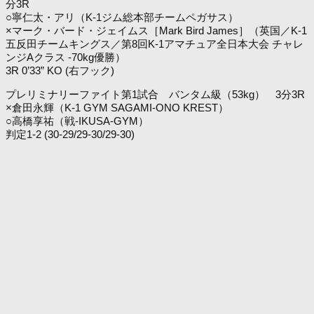
分3R
○寧仁太・アリ（K-1ジム総本部チームペガサス）
×マーク・バード・ジェイムス［Mark Bird James］（英国／K-1
五反田チームキングス／第8回K-1アマチュア全日本大会 チャレ
ンジAクラス -70kg優勝）
3R 0’33” KO (右フック)
プレリミナリーファイト第1試合 バンタム級（53kg） 3分3R
×倉田永輝（K-1 GYM SAGAMI-ONO KREST）
○高橋享祐（戦-IKUSA-GYM）
判定1-2 (30-29/29-30/29-30)