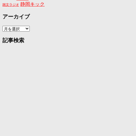
静岡キック
雑文ラジオ
アーカイブ
ア
ー
カ
記事検索
イ
ブ