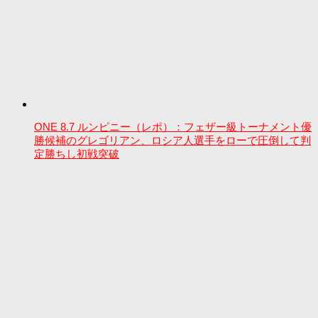
ONE 8.7 ルンピニー（レポ）：フェザー級トーナメント優
勝候補のグレゴリアン、ロシア人選手をローで圧倒して判
定勝ちし初戦突破