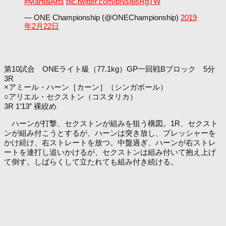
#MartialArts
pic.twitter.com/pNsI6sRgTW
— ONE Championship (@ONEChampionship)
2019
年2月22日
第10試合 ONEライト級（77.1kg）GP一回戦Bブロック 5分
3R
×アミール・ハーン［カーン］（シンガポール）
○アリエル・セクストン（コスタリカ）
3R 1’13” 裸絞め
ハーンが打撃、セクストンが組みを狙う構図。1R、セクスト
ンが組み付こうとするが、ハーンは突き放し、プレッシャーを
かけ続け、右ストレートを放つ。中盤過ぎ、ハーンが右ストレ
ートを連打し追いかけるが、セクストンは組み付いて抱え上げ
て倒す。しばらくして立たれても組み付き続ける。