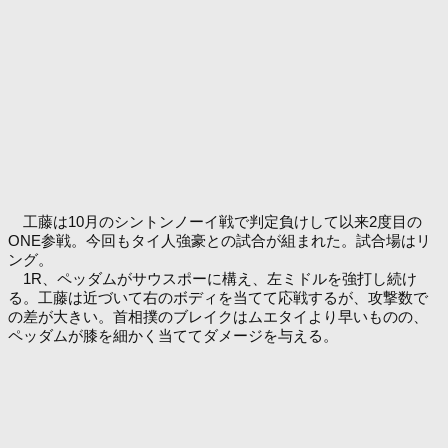
工藤は10月のシントンノーイ戦で判定負けして以来2度目の
ONE参戦。今回もタイ人強豪との試合が組まれた。試合場はリ
ング。
1R、ペッダムがサウスポーに構え、左ミドルを強打し続け
る。工藤は近づいて右のボディを当てて応戦するが、攻撃数で
の差が大きい。首相撲のブレイクはムエタイより早いものの、
ペッダムが膝を細かく当ててダメージを与える。