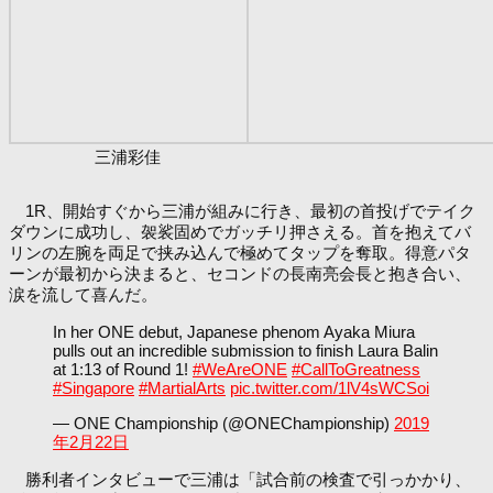
三浦彩佳
1R、開始すぐから三浦が組みに行き、最初の首投げでテイク
ダウンに成功し、袈裟固めでガッチリ押さえる。首を抱えてバ
リンの左腕を両足で挟み込んで極めてタップを奪取。得意パタ
ーンが最初から決まると、セコンドの長南亮会長と抱き合い、
涙を流して喜んだ。
In her ONE debut, Japanese phenom Ayaka Miura
pulls out an incredible submission to finish Laura Balin
at 1:13 of Round 1!
#WeAreONE
#CallToGreatness
#Singapore
#MartialArts
pic.twitter.com/1lV4sWCSoi
— ONE Championship (@ONEChampionship)
2019
年2月22日
勝利者インタビューで三浦は「試合前の検査で引っかかり、