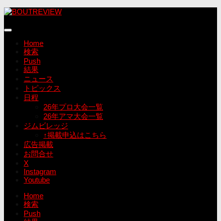
コ
ン
テ
ン
Home
ツ
検索
へ
Push
ス
結果
キ
ニュース
ッ
トピックス
プ
日程
26年プロ大会一覧
26年アマ大会一覧
ジムビレッジ
↑掲載申込はこちら
広告掲載
お問合せ
X
Instagram
Youtube
Home
検索
Push