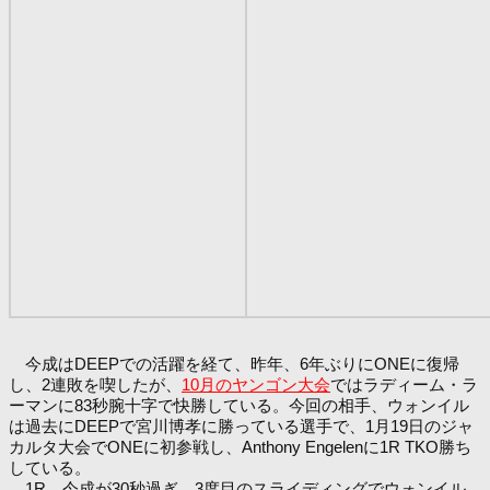
今成はDEEPでの活躍を経て、昨年、6年ぶりにONEに復帰
し、2連敗を喫したが、
10月のヤンゴン大会
ではラディーム・ラ
ーマンに83秒腕十字で快勝している。今回の相手、ウォンイル
は過去にDEEPで宮川博孝に勝っている選手で、1月19日のジャ
カルタ大会でONEに初参戦し、Anthony Engelenに1R TKO勝ち
している。
1R、今成が30秒過ぎ、3度目のスライディングでウォンイル