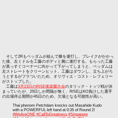
そして2Rもペッダムが組んで膝を連打し、ブレイクがかかっ
た後、左ミドルを工藤のボディと腕に連打する。もらった工藤
が真っすぐコーナーに向かって下がってしまうと、ペッダムは
左ストレートをクリーンヒット。工藤はダウンし、立ち上がろ
うとするがフラついたため、オリヴィエ・コスト・レフェリー
がストップした。
工藤は
3月23日のRISE後楽園大会
のタリック・トッツ戦が決
まっていたが、29日しか間隔が無く、RISEはKO負けした選手
の出場停止期間が45日のため、欠場となる可能性が高い。
Thai phenom Petchdam knocks out Masahide Kudo
with a POWERFUL left hand at 0:35 of Round 2!
#WeAreONE
#CallToGreatness
#Singapore