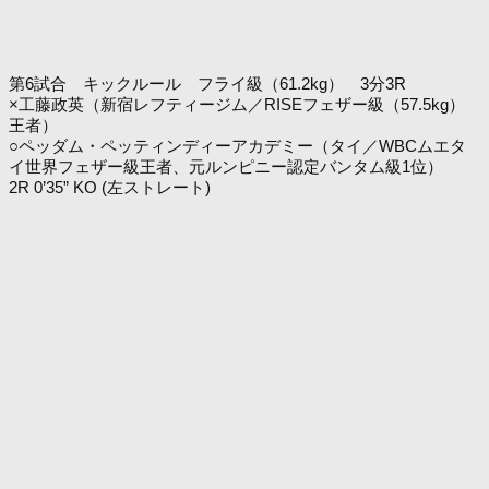
第6試合 キックルール フライ級（61.2kg） 3分3R
×工藤政英（新宿レフティージム／RISEフェザー級（57.5kg）
王者）
○ペッダム・ペッティンディーアカデミー（タイ／WBCムエタ
イ世界フェザー級王者、元ルンピニー認定バンタム級1位）
2R 0’35” KO (左ストレート)