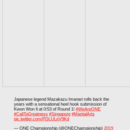
Japanese legend Mazakazu Imanari rolls back the
years with a sensational heel hook submission of
Kwon Won Il at 0:53 of Round 1!
#WeAreONE
#CallToGreatness
#Singapore
#MartialArts
pic.twitter.com/PDLULeV9Kd
— ONE Championship (@ONEChampionship)
2019