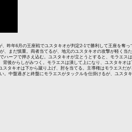
が、昨年6月の王座戦でユスタキオが判定2-1で勝利して王座を奪っ
が、まだ慎重。両者当てるが、地元のユスタキオの攻撃が軽く当
でハーフで押さえ込む。ユスタキオが立とうとすると、モラエスは
、背後からしがみつく。モラエスは潰して上になり、ユスタキオは
ユスタキオは下から蹴り上げ、肘を当てる。主導権はモラエスだが
い。中盤過ぎと終盤にモラエスがタックルを仕掛けるが、ユスタ