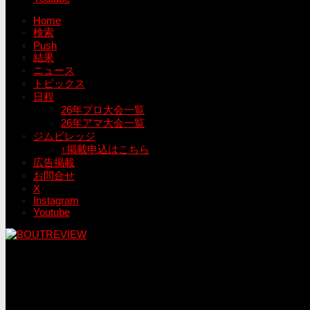
Home
検索
Push
結果
ニュース
トピックス
日程
26年プロ大会一覧
26年アマ大会一覧
ジムビレッジ
↑掲載申込はこちら
広告掲載
お問合せ
X
Instagram
Youtube