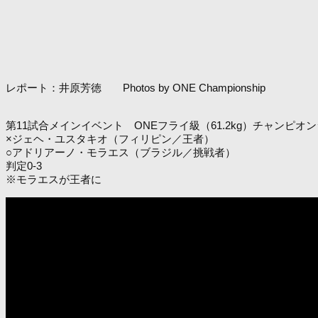
レポート：井原芳徳 Photos by ONE Championship
第11試合メインイベント ONEフライ級（61.2kg）チャンピオン
×ジェヘ・ユスタキオ（フィリピン／王者）
○アドリアーノ・モラエス（ブラジル／挑戦者）
判定0-3
※モラエスが王者に