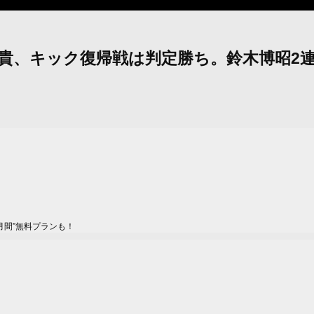
マニラ：秋元皓貴、キック復帰戦は判定勝ち。鈴木
月間”無料プランも！