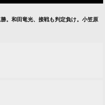
博昭2連勝。和田竜光、接戦も判定負け。小笠原