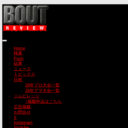
コ
ン
テ
ン
ツ
へ
ス
キ
Home
ッ
検索
プ
Push
結果
ニュース
トピックス
日程
26年プロ大会一覧
26年アマ大会一覧
ジムビレッジ
↑掲載申込はこちら
広告掲載
お問合せ
X
Instagram
Youtube