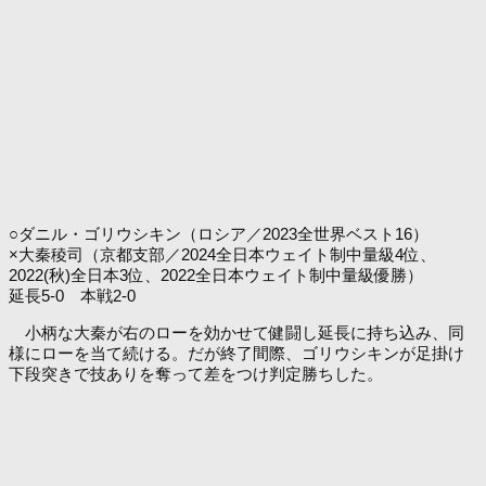
○ダニル・ゴリウシキン（ロシア／2023全世界ベスト16）
×大秦稜司（京都支部／2024全日本ウェイト制中量級4位、
2022(秋)全日本3位、2022全日本ウェイト制中量級優勝）
延長5-0 本戦2-0
小柄な大秦が右のローを効かせて健闘し延長に持ち込み、同
様にローを当て続ける。だが終了間際、ゴリウシキンが足掛け
下段突きで技ありを奪って差をつけ判定勝ちした。