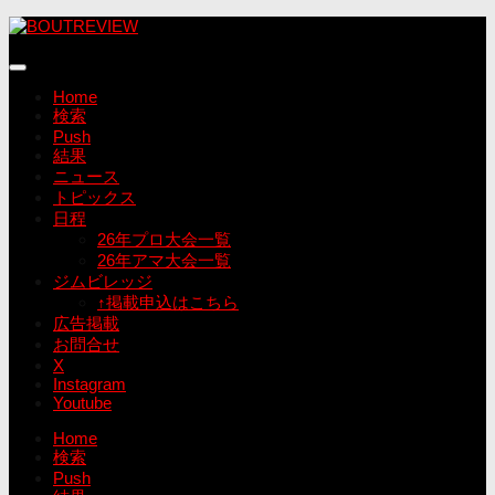
コ
ン
テ
ン
Home
ツ
検索
へ
Push
ス
結果
キ
ニュース
ッ
トピックス
プ
日程
26年プロ大会一覧
26年アマ大会一覧
ジムビレッジ
↑掲載申込はこちら
広告掲載
お問合せ
X
Instagram
Youtube
Home
検索
Push