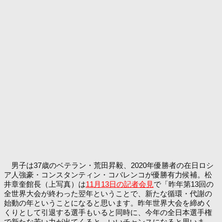
男子は37歳のベテラン・荒田昇毅、2020年優勝者の在日ロシ
ア人強豪・コンスタンティン・コバレンコが優勝有力候補。松
井章奎館長（上写真）は
11月13日の記者会見
で「昨年第13回の
全世界大会が終わった翌年ということで、新たな循環・代謝の
始動の年ということになると思います。昨年世界大会を締めく
くりとして引退する選手もいると同時に、今年の全日本選手権
で新たな若い力が出てくると、いいチャンスになると思いま