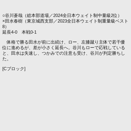
○谷川蒼哉（総本部道場／2024全日本ウェイト制中量級2位）
×田水春樹（東京城西支部／2023全日本ウェイト制重量級ベスト
8）
延長4-0 本戦0-1
体格で勝る田水が前に出続け、ロー、左膝蹴り主体で若干優
位に進めるが、差が小さく延長へ。谷川もローで応戦している
と、田水は失速し、つかみでの注意も受け、谷川が判定勝ちし
た。
[Cブロック]