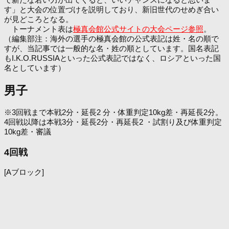
す」と大会の位置づけを説明しており、新旧世代のせめぎ合い
が見どころとなる。
トーナメント表は
極真会館公式サイトの大会ページ参照
。
（編集部注：海外の選手の極真会館の公式表記は姓・名の順で
すが、当記事では一般的な名・姓の順としています。国名表記
もI.K.O.RUSSIAといった公式表記ではなく、ロシアといった国
名としています）
男子
※3回戦まで本戦2分・延長2 分・体重判定10kg差・再延長2分。
4回戦以降は本戦3分・延長2分・再延長2 ・試割り及び体重判定
10kg差・審議
4回戦
[Aブロック]