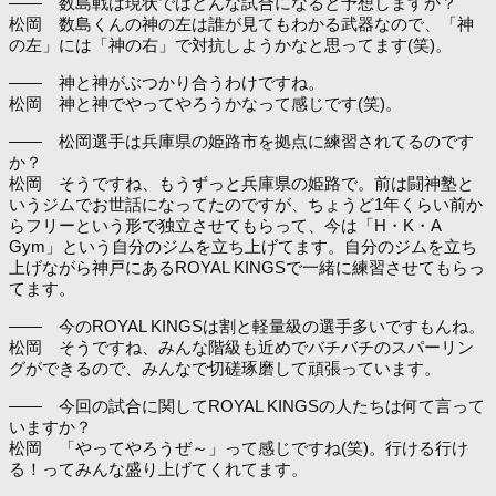
―― 数島戦は現状ではどんな試合になると予想しますか？
松岡 数島くんの神の左は誰が見てもわかる武器なので、「神
の左」には「神の右」で対抗しようかなと思ってます(笑)。
―― 神と神がぶつかり合うわけですね。
松岡 神と神でやってやろうかなって感じです(笑)。
―― 松岡選手は兵庫県の姫路市を拠点に練習されてるのです
か？
松岡 そうですね、もうずっと兵庫県の姫路で。前は闘神塾と
いうジムでお世話になってたのですが、ちょうど1年くらい前か
らフリーという形で独立させてもらって、今は「H・K・A
Gym」という自分のジムを立ち上げてます。自分のジムを立ち
上げながら神戸にあるROYAL KINGSで一緒に練習させてもらっ
てます。
―― 今のROYAL KINGSは割と軽量級の選手多いですもんね。
松岡 そうですね、みんな階級も近めでバチバチのスパーリン
グができるので、みんなで切磋琢磨して頑張っています。
―― 今回の試合に関してROYAL KINGSの人たちは何て言って
いますか？
松岡 「やってやろうぜ～」って感じですね(笑)。行ける行け
る！ってみんな盛り上げてくれてます。