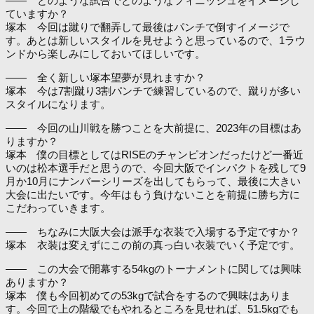
―― どのような試合でどのようなフィニッシュをイメージし
ていますか？
塚本 今回は蹴りで翻弄して最後はパンチで倒すイメージで
す。あとは新しいスタイルを見せようと思っているので、1ラウ
ンドから楽しみにしておいてほしいです。
―― 全く新しい塚本望夢が見れますか？
塚本 今は7割蹴り3割パンチで練習しているので、蹴りが多い
スタイルになります。
―― 今回の山川戦を勝つことを大前提に、2023年の目標はあ
りますか？
塚本 僕の目標としてはRISEのチャンピオンだったけど一番近
いのは松本選手だと思うので、今回大阪でインパクトを残して9
月か10月にナンバーシリーズを出してもらって、最後に大きい
大会に出たいです。今年はもう負けないことを前提に勝ち方に
こだわっていきます。
―― ちなみに大阪大会は派手な衣装で入場する予定ですか？
塚本 衣装は変えずにこの前の真っ白い衣装でいく予定です。
―― この大会で開幕する54kgのトーナメントに関しては興味
ありますか？
塚本 僕も今回初めての53kgで試合をするので興味はありま
す。今回で上の階級でもやれるところを見せれば、51.5kgでも