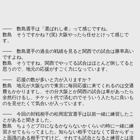
―― 数島選手は「選ばれし者」って感じですね。
数島 そうですかね？(笑) 大阪やったら任せとけって感じで
す。
―― 数島選手の過去の戦績を見ると関西での試合は勝率高い
ですよね。
数島 そうですね、関西でやってる試合はほとんど倒してると
思うので、地元の応援がすごく力になっています。
―― 応援の数が多いと力が入りますか？
数島 地元が大阪なので東京に毎回応援に来てくれるのは交通
費もかかりますし、その分大阪とか関西の試合は車があったら
全然行けるし、チケット代で済むのでそういう人たちに良いも
のを見せたくて気合いが入っています。
―― 今回の対戦相手の松岡宏宜選手は以前一緒に練習したこ
とがあると聞きました。
数島 ちょうどプロになるかならないかくらいの時に一緒に練
習させてもらってました。知らない相手ではなくて昔からずっ
と面識のある相手ですけど、それでも試合となると練習とは違