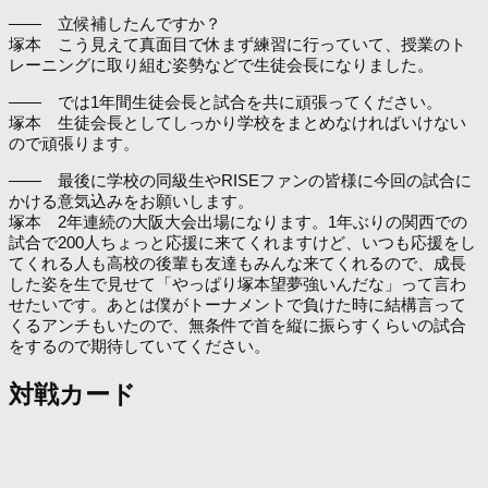
―― 立候補したんですか？
塚本 こう見えて真面目で休まず練習に行っていて、授業のト
レーニングに取り組む姿勢などで生徒会長になりました。
―― では1年間生徒会長と試合を共に頑張ってください。
塚本 生徒会長としてしっかり学校をまとめなければいけない
ので頑張ります。
―― 最後に学校の同級生やRISEファンの皆様に今回の試合に
かける意気込みをお願いします。
塚本 2年連続の大阪大会出場になります。1年ぶりの関西での
試合で200人ちょっと応援に来てくれますけど、いつも応援をし
てくれる人も高校の後輩も友達もみんな来てくれるので、成長
した姿を生で見せて「やっぱり塚本望夢強いんだな」って言わ
せたいです。あとは僕がトーナメントで負けた時に結構言って
くるアンチもいたので、無条件で首を縦に振らすくらいの試合
をするので期待していてください。
対戦カード