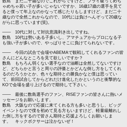
数島 まだ二十歳なのでこれからですけど、フライ級ってめち
ゃめちゃ若い子が多いじゃないですか、16歳17歳の選手を見て
ると僕って年上なのかなって感じたりもしますけど、まだ二十
歳なので全然これからなので、10代には負けへんぞって20歳な
がらに思っています(笑)。
―― 10代に対して対抗意識剥き出しですね。
数島 10代は勢いある子多いし、アマチュアからプロになる子
も強い子が多いので、やっぱりそこに負けてられないです。
―― 今回の試合で会場やABEMAで観戦してくれるファンの皆
さんにどんなところを見て欲しいですか？
数島 もちろん弱くない選手なので油断は全然してないですけ
ど、どちらかと言うと周りの評価とかどんな倒し方をしてくれ
るのだろうかとか、色々な期待との勝負かなと僕は思ってい
て、前回試合してからどれだけ進化したかというのと衝撃的な
KOで会場を盛り上げるので期待して下さい。
―― 最後に数島選手のファン、RISEファンの皆さんに熱いメ
ッセージをお願いします。
数島 大阪なので応援に来てくれる方も多いと思うし、ビッグ
イベントなので僕を初めて見る方もいますけど、軽量級離れし
た倒し方をするので皆さん期待と応援よろしくお願いしま
す。 キックボクサーは泣かないぜ！