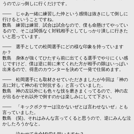
うのでぶっ倒しに行くだけです。
―― じゃあ一緒に練習した仲という感情は抜きにして倒しに
行けるということですね。
数島 練習は練習、試合は試合なので、僕も命懸けてやってい
るので、そこは関係なく対戦相手としてしっかり潰しに行きた
いと思っています。
―― 選手としての松岡選手にどの様な印象を持っています
か？
数島 身体が強くてひたすら前に出てくる選手でやりにくい感
じですけど、僕は逆に前に来てくれた方が相手の隙はいっぱい
出来るので、得意のカウンターを決めて一発で仕留めます。
―― 松岡選手にも取材させていただきましたが今回は「神の
左に対して神の右で対抗する」と言っていました。
数島 神の左以外にも色々な技を磨きまくってるので、神の左
が出るかそれ以外で倒すのかは楽しみにしてて下さい。
―― 「キックボクサーは泣かないぜとは言わせないぜ」とも
言っていました。
数島 (笑)。それはみんな言ってくると思うので、逆にみんな泣
かしたろうかなと。
―― 泣かせて大会MVPを狙いますか？