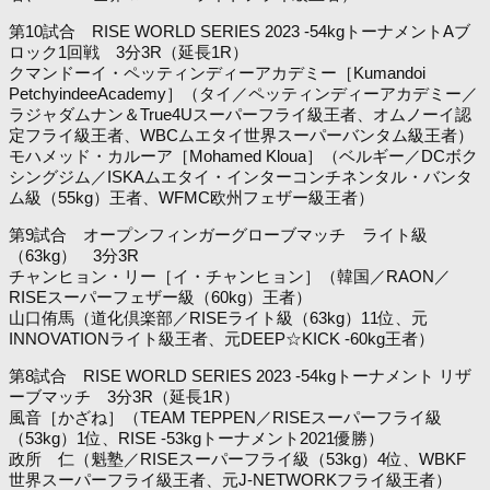
第10試合 RISE WORLD SERIES 2023 -54kgトーナメントAブ
ロック1回戦 3分3R（延長1R）
クマンドーイ・ペッティンディーアカデミー［Kumandoi
PetchyindeeAcademy］（タイ／ペッティンディーアカデミー／
ラジャダムナン＆True4Uスーパーフライ級王者、オムノーイ認
定フライ級王者、WBCムエタイ世界スーパーバンタム級王者）
モハメッド・カルーア［Mohamed Kloua］（ベルギー／DCボク
シングジム／ISKAムエタイ・インターコンチネンタル・バンタ
ム級（55kg）王者、WFMC欧州フェザー級王者）
第9試合 オープンフィンガーグローブマッチ ライト級
（63kg） 3分3R
チャンヒョン・リー［イ・チャンヒョン］（韓国／RAON／
RISEスーパーフェザー級（60kg）王者）
山口侑馬（道化倶楽部／RISEライト級（63kg）11位、元
INNOVATIONライト級王者、元DEEP☆KICK -60kg王者）
第8試合 RISE WORLD SERIES 2023 -54kgトーナメント リザ
ーブマッチ 3分3R（延長1R）
風音［かざね］（TEAM TEPPEN／RISEスーパーフライ級
（53kg）1位、RISE -53kgトーナメント2021優勝）
政所 仁（魁塾／RISEスーパーフライ級（53kg）4位、WBKF
世界スーパーフライ級王者、元J-NETWORKフライ級王者）