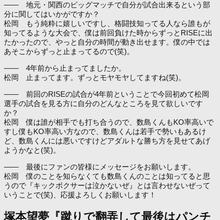
―― 地元・関西のビッグマッチで自分が試合出来るという部
分に関してはいかがですか？
松岡 もう純粋に嬉しいですし、格闘技知ってる人なら誰もが
知ってるような大会で、僕は前回負けた時からずっとRISEに出
たかったので、やっと自分の時間が動き出せます。僕の中では
あそこからずっと止まってるので(笑)。
―― 4年前から止まってましたか。
松岡 止まってます。ずっとモヤモヤしてますね(笑)。
―― 前回のRISEの試合が4年前ということで今回初めて松岡
選手の試合を見る方に自分のどんなところを見て欲しいです
か？
松岡 僕は誰が相手でも打ち合うので、数島くんもKO率高いで
すし僕もKO率高い方なので、数島くんは若手で勢いもあるけ
ど、数島くんには悪いですけどアダルトな勝ち方を見せてあげ
ようかなと(笑)。
―― 最後にファンの皆様にメッセージをお願いします。
松岡 僕のことを知らなくても数島くんのことは知ってると思
うので『キックボクサーは泣かないぜ』とは言わせないぜって
いうことで(笑)、応援よろしくお願いします！
塚本望夢『蹴りで翻弄して最後はパンチ