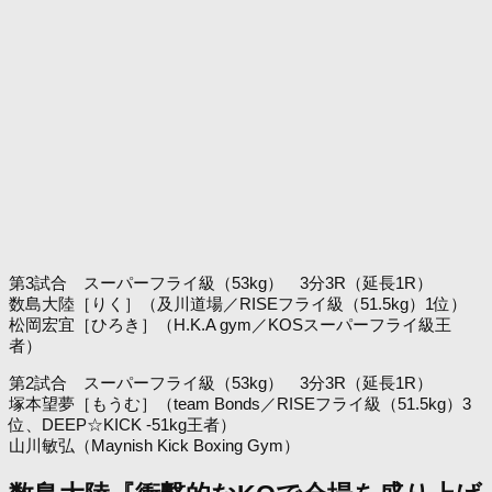
第3試合 スーパーフライ級（53kg） 3分3R（延長1R）
数島大陸［りく］（及川道場／RISEフライ級（51.5kg）1位）
松岡宏宜［ひろき］（H.K.A gym／KOSスーパーフライ級王
者）
第2試合 スーパーフライ級（53kg） 3分3R（延長1R）
塚本望夢［もうむ］（team Bonds／RISEフライ級（51.5kg）3
位、DEEP☆KICK -51kg王者）
山川敏弘（Maynish Kick Boxing Gym）