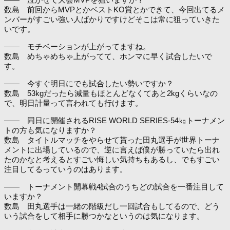
数島 前回からMVPとかベストKO賞とかできて、今回出てるメ
ンバーがすごい強い人ばかりですけどそこは常に狙っていきた
いです。
―― モチベーションが上がってますね。
数島 めちゃめちゃ上がってて、ホンマに早く試合したいで
す。
―― 今すぐ明日にでも試合したい勢いですか？
数島 53kgだったら減量もほとんどなくてあと2kgくらいなの
で、明日計量って言われても行けます。
―― 同日に開催されるRISE WORLD SERIES‐54㎏トーナメン
トの方も気になりますか？
数島 タイトルマッチをやらせて貰った田丸選手が世界トーナ
メントに出場しているので、逆に言えば僕が勝っていたら出れ
たのかなと考えるとすごい悔しい気持ちもあるし、でもすごい
注目してるっていうのはあります。
―― トーナメント開幕戦4試合のうちどの試合を一番注目して
いますか？
数島 田丸選手は一緒の階級だし一回試合もしてるので、どう
いう試合をして相手に勝つかなというのは気になります。