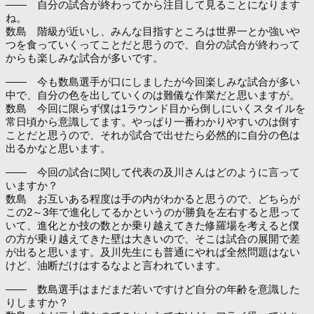
―― 自分の試合が終わってから注目して見ることになります
ね。
数島 階級が近いし、みんな目指すところは世界一とか強いや
つを食っていくってことだと思うので、自分の試合が終わって
からも楽しみな試合が多いです。
―― 今も数島選手が口にしましたが今回楽しみな試合が多い
中で、自分の色を出していくのは難儀な作業だと思いますが。
数島 今回に限らず僕は1ラウンド目から倒しにいくスタイルを
常日頃から意識してます。やっぱり一番わかりやすいのは倒す
ことだと思うので、それが試合で出せたら必然的に自分の色は
出るかなと思います。
―― 今回の試合に関して代表の及川さんはどのように言って
いますか？
数島 お互いある程度は手の内がわかると思うので、どちらが
この2～3年で進化してるかというのが勝負を左右すると思って
いて、進化とか技の数とか乗り越えてきた修羅場を考えると僕
の方が乗り越えてきた壁は大きいので、そこは試合の展開で差
が出ると思います。及川先生にも普通にやれば全然問題はない
けど、油断だけはするなよと言われています。
―― 数島選手はまだまだ若いですけど自分の年齢を意識した
りしますか？