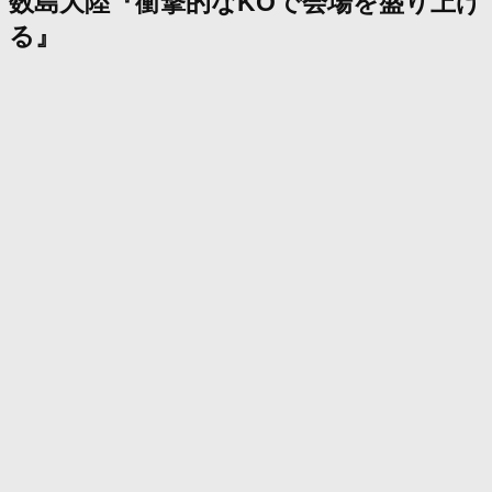
数島大陸『衝撃的なKOで会場を盛り上げ
る』