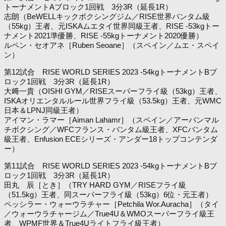
トーナメントAブロック1回戦 3分3R（延長1R）
志朗（BeWELLキックボクシングジム／RISE世界バンタム級
（55kg）王者、元ISKAムエタイ世界同級王者、RISE -53kgトー
ナメント2021準優勝、RISE -55kgトーナメント2020優勝）
ルペン・セオアネ［Ruben Seoane］（スペイン／ムエ・スペイ
ン）
第12試合 RISE WORLD SERIES 2023 -54kgトーナメントBブ
ロック1回戦 3分3R（延長1R）
大﨑一貴（OISHI GYM／RISEスーパーフライ級（53kg）王者、
ISKAオリエンタルルール世界フライ級（53.5kg）王者、元WMC
日本＆LPNJ同級王者）
アイマン・ラマー［Aiman Lahamr］（スペイン／アーバンマル
チボクシング／WFCフランス・バンタム級王者、XFCバンタム
級王者、Enfusion ECEシリーズ・アンダー18トップコンテンダ
ー）
第11試合 RISE WORLD SERIES 2023 -54kgトーナメントBブ
ロック1回戦 3分3R（延長1R）
田丸 辰［とき］（TRY HARD GYM／RISEフライ級
（51.5kg）王者、同スーパーフライ級（53kg）6位・元王者）
ペッシラー・ウォーウラチャー［Petchila Wor.Auracha］（タイ
／ウォーウラチャージム／True4U＆WMOスーパーフライ級王
者、WPMF世界＆True4Uライトフライ級王者）