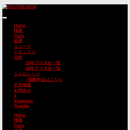
コ
ン
テ
ン
Home
ツ
検索
へ
Push
ス
結果
キ
ニュース
ッ
トピックス
プ
日程
26年プロ大会一覧
26年アマ大会一覧
ジムビレッジ
↑掲載申込はこちら
広告掲載
お問合せ
X
Instagram
Youtube
Home
検索
Push