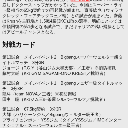
崩しドクターストップがかかっていた。今回はスーパー・ライ
ト級相当の65kg契約での再起戦が組まれ、齋藤紘也（ウィラサ
クレック・フェアテックス三ノ輪）との試合が組まれた。齋藤
はKrushを主戦場とし5戦4勝(3KO)1敗の選手。璃紅にとっては
信頼回復の第1歩となる試合で、まだキャリアの浅い齋藤として
はアピールチャンスとなる。
対戦カード
第13試合 メインイベント2 Bigbangスーパーウェルター級タ
イトルマッチ 3分3R
ジョージ（T.G.Y（谷山ジム大和支部）／王者）※初防衛戦
藤村大輔（K-1 GYM SAGAMI-ONO KREST／挑戦者）
第12試合 メインイベント1 Bigbangフェザー級タイトルマッ
チ 3分3R
龍斗（team NOVA／王者）※初防衛戦
田中 聡（K-1ジム三軒茶屋シルバーウルフ／挑戦者）
第11試合 67.5kg契約 3分3R
大輝（ハリケーンジム／Bigbangウェルター級王者）
プライチュンポン・YSSジム（タイ／YSSジム／IMCインター
ナショナル・スーパーウェルター級王者）