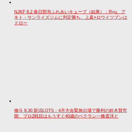
NJKF 8.2 春日部市ふれあいキューブ（結果）：Ryu、ア
キト・サンライズジムに判定勝ち。上真×ロウイツブンは
ドロー
修斗 8.30 新潟LOTS：4月大会緊急出場で勝利の鈴木賛市
朗、プロ2戦目はもうすぐ40歳のベテラン一條貴洋と