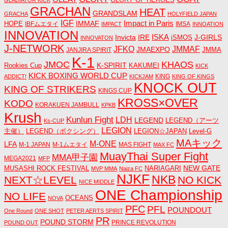
GRACHAN
HEAT
GRANDSLAM
GRACHA
HOLYFIELD JAPAN
IGF
Impact in Paris
IMMAF
HOPE
IBFムエタイ
IMSA
IMPACT
INNOATION
INNOVATION
ISKA
Invicta
IRE
J-GIRLS
iSMOS
INNOVATON
J-NETWORK
JMMAF
JFKO
JMAEXPO
JANJIRA SPIRIT
JMMA
K-1
JMOC
KHAOS
K-SPIRIT
Rookies Cup
KAKUMEI
KICK
KICK BOXING WORLD CUP
KING
ADDICT!
KICKJAM
KING OF KINGS
KNOCK OUT
KING OF STRIKERS
KINGS CUP
KROSS×OVER
KODO
KORAKUEN JAMBULL
KPKB
Krush
Kunlun Fight
LDH
LEGEND
LEGEND（アーツ
Ks-CUP
LEGION
主催）
LEGEND（ボクシング）
LEGION☆JAPAN
Level-G
MAキック
M-ONE
LFA
M-1 JAPAN
M-1ムエタイ
MAS FIGHT
MAX FC
MuayThai Super Fight
MMA甲子園
MEGA2021
MFP
NEW GATE
MUSASHI ROCK FESTIVAL
NARIAGARI
MVP MMA
Naiza FC
NJKF
NKB
NEXT☆LEVEL
NO KICK
NICE MIDDLE
ONE Championship
NO LIFE
OCEANS
NOVA
PFC
PFL
POUNDOUT
One Round
ONE SHOT
PETER AERTS SPIRIT
PR
POUND STORM
PRINCE REVOLUTION
POUND OUT