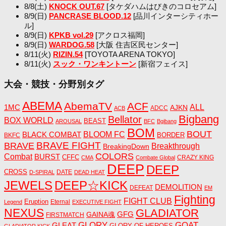
8/8(土)
KNOCK OUT.67
[タケダハムはびきのコロセアム]
8/9(日)
PANCRASE BLOOD.12
[品川インターシティホー
ル]
8/9(日)
KPKB vol.29
[アクロス福岡]
8/9(日)
WARDOG.58
[大阪 住吉区民センター]
8/11(火)
RIZIN.54
[TOYOTA ARENA TOKYO]
8/11(火)
スック・ワンキントーン
[新宿フェイス]
大会・競技・分野別タグ
ABEMA
AbemaTV
ACF
1MC
ALL
AJKN
ADCC
ACB
Bigbang
Bellator
BOX WORLD
BEAST
AROUSAL
BFC
Bgibang
BOM
BOUT
BLACK COMBAT
BLOOM FC
BORDER
BKFC
BRAVE FIGHT
BRAVE
Breakthrough
BreakingDown
COLORS
Combat
BURST
CFFC
CRAZY KING
CMA
Combate Global
DEEP
DEEP
CROSS
DATE
D-SPIRAL
DEAD HEAT
JEWELS
DEEP☆KICK
DEMOLITION
DEFEAT
EM
Fighting
FIGHT CLUB
Eruption
Eternal
Legend
EXECUTIVE FIGHT
NEXUS
GLADIATOR
GAINA魂
GFG
FIRSTMATCH
GLORY
GOAT
GLEAT
GLORY OF HEROES
GLADIATOR KICK