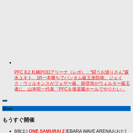
PFC 8.2 札幌PODアリーナ（レポ）：“闘うお巡りさん”森
永ユキト、1R一本勝ちでバンタム級王座防衛。ジェイ
ク・ウィルキンスがフェザー級、能登崇がウェルター級王
者に。山本喧一代表「PFCを後楽園ホールでやりたい」
More
もうすぐ開催
8/8(土)
ONE SAMURAI 2
[EBARA WAVE ARENAおおた]