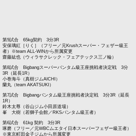
第9試合 65kg契約 3分3R
安保璃紅［りく］（フリー／元Krushスーパー・フェザー級王
者）※team ALL-WINから所属変更
齋藤紘也（ウィラサクレック・フェアテックス三ノ輪）
第8試合 Bigbangスーパーバンタム級王座挑戦者決定戦 3分
3R（延長1R）
小巻海斗（真樹ジムAICHI）
蘭丸（team AKATSUKI）
第7試合 Bigbangバンタム級王座挑戦者決定戦 3分3R（延長
1R）
鈴木太尊（谷山ジム小田原道場）
峯 大樹（若獅子会館／RKSバンタム級王者）
第6試合 61kg 契約 3分3R
琢磨（フリー／元WBCムエタイ日本スーパーフェザー級王者）
※東京町田金子ジムから所属変更