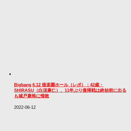
Bigbang 6.12 後楽園ホール（レポ）：42歳・
SHIRASU（白須康仁）、11年ぶり復帰戦は終始前に出る
も城戸康裕に惜敗
2022-06-12