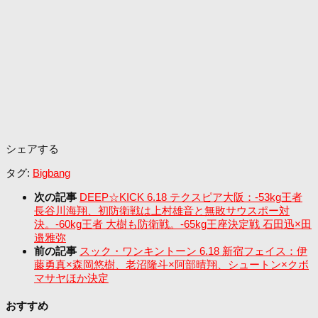
シェアする
タグ:
Bigbang
次の記事
DEEP☆KICK 6.18 テクスピア大阪：-53kg王者
長谷川海翔、初防衛戦は上村雄音と無敗サウスポー対
決。-60kg王者 大樹も防衛戦。-65kg王座決定戦 石田迅×田
邉雅弥
前の記事
スック・ワンキントーン 6.18 新宿フェイス：伊
藤勇真×森岡悠樹、老沼隆斗×阿部晴翔、シュートン×クボ
マサヤほか決定
おすすめ