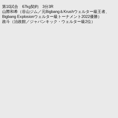
第10試合 67kg契約 3分3R
山際和希（谷山ジム／元Bigbang＆Krushウェルター級王者、
Bigbang Explosionウェルター級トーナメント2022優勝）
政斗（治政館／ジャパンキック・ウェルター級2位）