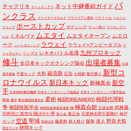
パ
ネット中継番組ガイド
チャクリキ
チームティアラ
ンクラス
ベラトール
ファイターズギルド
ブラジリアン柔術
ベルトレ
ホーストカップ
ボクシング
マッハ祭り
スリング
マリオンアパ
ムエタイ
ムエタイオープン
ミネルヴァ
ムエロ
レル
ラウェイ
ーク
ラウェイ×アンビータブル
ュートボクシング
ラ
九州プロキック
レキオバトル名護
リングス
ジャダムナン
修斗
出場者募集
全日本キックボクシング協会
出場
新型コ
巌流島
大和
広告
千葉キック
心技館
敬天愛人
選手募集
ロナウイルス
新日本キック
新空
新極真会
手
日本MMA審判機構
日本キックボクシング協議会
日本キックボクシング選手協会
格闘代理戦
柔術
格闘DREAMERS
映画
書評
東北格闘技連合会
争
極真会館
格闘技医学会
武林風
正道会館
極
格闘技振興議員連盟
沢村忠に真空を飛ばせた男
真正会
石渡伸太郎引退興行
神戸
直心会
空道
聖域
野良犬祭
蹴拳
達人
カップ
藤原祭
超人祭り
英雄伝説
静岡キック
雑文ラジオ