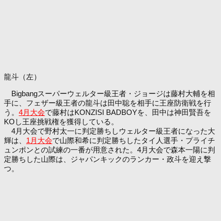
龍斗（左）
Bigbangスーパーウェルター級王者・ジョージは藤村大輔を相
手に、フェザー級王者の龍斗は田中聡を相手に王座防衛戦を行
う。
4月大会
で藤村はKONZISI BADBOYを、田中は神田賢吾を
KOし王座挑戦権を獲得している。
4月大会で野村太一に判定勝ちしウェルター級王者になった大
輝は、
1月大会
で山際和希に判定勝ちしたタイ人選手・プライチ
ュンポンとの試練の一番が用意された。4月大会で森本一陽に判
定勝ちした山際は、ジャパンキックのランカー・政斗を迎え撃
つ。