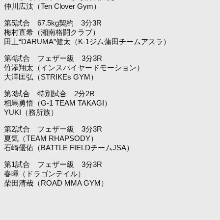
仲川広汰（Ten Clover Gym）
第5試合 67.5kg契約 3分3R
梅村直希（湘南格闘クラブ）
田上“DARUMA”健太（K-1ジム蒲田チームアスラ）
第4試合 フェザー級 3分3R
竹添翔太（インスパイヤードモーション）
大澤匡弘（STRIKEs GYM）
第3試合 特別試合 2分2R
相馬勇悟（G-1 TEAM TAKAGI）
YUKI（務所族）
第2試合 フェザー級 3分3R
夏気（TEAM RHAPSODY）
石崎優佑（BATTLE FIELDチームJSA）
第1試合 フェザー級 3分3R
春暉（ドラゴンテイル）
柴田清哉（ROAD MMA GYM）