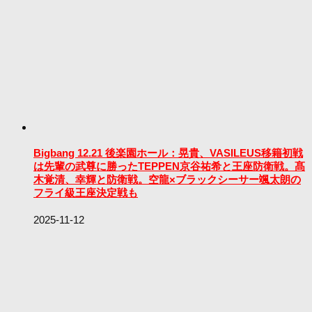
Bigbang 12.21 後楽園ホール：晃貴、VASILEUS移籍初戦
は先輩の武尊に勝ったTEPPEN京谷祐希と王座防衛戦。髙
木覚清、幸輝と防衛戦。空龍×ブラックシーサー颯太朗の
フライ級王座決定戦も
2025-11-12