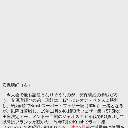
安保璃紅（右）
今大会で最も話題となりそうなのが、安保璃紅の参戦だろ
う。安保瑠輝也の弟・璃紅は、17年にレオナ・ペタスに勝利
し、5戦全勝でKrushスーパー・フェザー級（60kg）王者となる
が、以降は苦戦し、19年11月のK-1第3代フェザー級（57.5kg）
王座決定トーナメント一回戦のジャオスアヤイ戦でKO負けして
以降はブランクが続いた。昨年7月のKrushでライト級
（62.5kg）で復帰戦が組まれたが、
試合2日前
の減量中に体調を