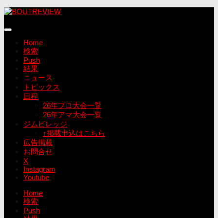
コ
ン
テ
ン
Home
ツ
検索
へ
Push
ス
結果
キ
ニュース
ッ
トピックス
プ
日程
26年プロ大会一覧
26年アマ大会一覧
ジムビレッジ
↑掲載申込はこちら
広告掲載
お問合せ
X
Instagram
Youtube
Home
検索
Push