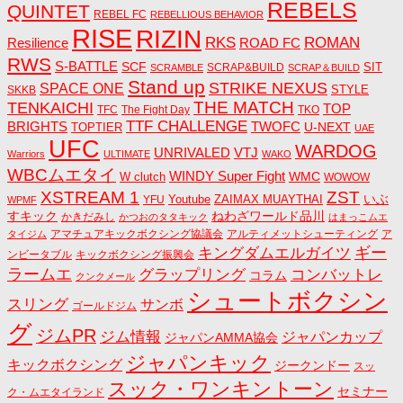
REBELS
QUINTET
REBEL FC
REBELLIOUS BEHAVIOR
RISE
RIZIN
RKS
ROMAN
ROAD FC
Resilience
RWS
S-BATTLE
SCF
SIT
SCRAP&BUILD
SCRAMBLE
SCRAP＆BUILD
Stand up
STRIKE NEXUS
SPACE ONE
STYLE
SKKB
THE MATCH
TENKAICHI
TOP
TFC
The Fight Day
TKO
TTF CHALLENGE
BRIGHTS
TWOFC
U-NEXT
TOPTIER
UAE
UFC
WARDOG
UNRIVALED
VTJ
Warriors
ULTIMATE
WAKO
WBCムエタイ
WINDY Super Fight
WMC
W clutch
WOWOW
ZST
XSTREAM 1
いぶ
Youtube
ZAIMAX MUAYTHAI
YFU
WPMF
すキック
ねわざワールド品川
かきだみし
かつおのタタキック
はまっこムエ
アマチュアキックボクシング協議会
アルティメットシューティング
ア
タイジム
キングダムエルガイツ
ギー
ンビータブル
キックボクシング振興会
ラームエ
コンバットレ
グラップリング
コラム
クンクメール
シュートボクシン
スリング
サンボ
ゴールドジム
グ
ジムPR
ジム情報
ジャパンカップ
ジャパンAMMA協会
ジャパンキック
キックボクシング
ジークンドー
スッ
スック・ワンキントーン
セミナー
ク・ムエタイランド