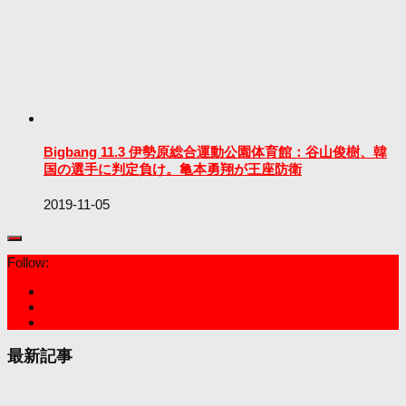
Bigbang 11.3 伊勢原総合運動公園体育館：谷山俊樹、韓
国の選手に判定負け。亀本勇翔が王座防衛
2019-11-05
Follow:
最新記事