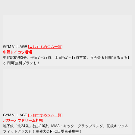
GYM VILLAGE
[→おすすめジム一覧]
中野トイカツ道場
中野駅徒歩3分。平日7～23時、土日祝7～18時営業。入会金＆月謝“まるまる1
ヶ月間”無料プランも！
GYM VILLAGE
[→おすすめジム一覧]
パワーオブドリーム札幌
地下鉄「北24条」徒歩10秒。MMA・キック・グラップリング。初級キック＆
フィットクラスも！主催大会PFC出場者募集中！