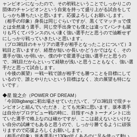
ャンピオンになったので、その初戦ということでしっかりこの
団体のチャンピオンという自覚を持って盛り上がる試合をして
しっかち勝ちたいと思います。応援よろしくお願いします。
（相手の印象）身長は同じぐらいですが、黒くてマッチョで僕
とは全然違う選手。同じ空手出身でも僕とは違ってパンチも蹴
りも巧くてバランスのいい凄く強い選手だと思うので油断せず
にしっかり戦っていきたいと思います。
（プロ3戦目のキャリアの選手が相手となったことについて）3
戦目と言いますが、経歴が短いか長いかどうかではなく、その
選手が強いか弱いか。僕の中で星選手は強い選手だと思うの
で、3戦目だからといって経験が浅いと思うこともなく、強い選
手だと思って試合します。
（今後の展望）一戦一戦で誰が相手でも勝つことを目標にして
いるので、誰とやりたいという目標はなく、次の展望も特にな
いです」
◆星 龍之介（POWER OF DREAM）
「今回Bigbangに初出場させていただいて、プロ3戦目で現チャ
ンピオンと組んでいただき、とても光栄に思います。坂本選手
は自分がプロデビュー戦の時に、目指すべきトーナメントに出
ていた選手で格上なのは確かですが、ここは超えないといけな
い自分の試練でもあると思うので、しっかり勝てるように頑張
りますので応援よろしくお願いします。
（相手の印象）坂本選手は130kg近くあるのに足を使って動い