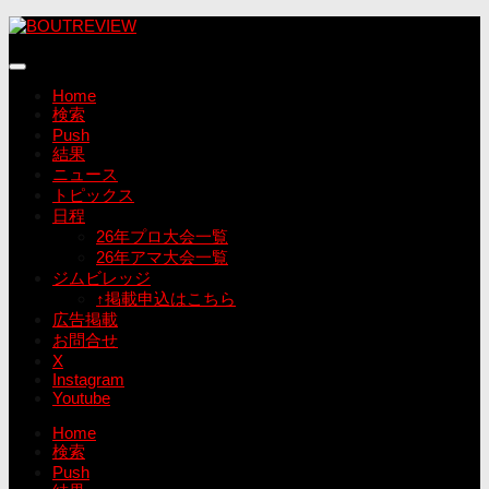
コ
ン
テ
ン
Home
ツ
検索
へ
Push
ス
結果
キ
ニュース
ッ
トピックス
プ
日程
26年プロ大会一覧
26年アマ大会一覧
ジムビレッジ
↑掲載申込はこちら
広告掲載
お問合せ
X
Instagram
Youtube
Home
検索
Push