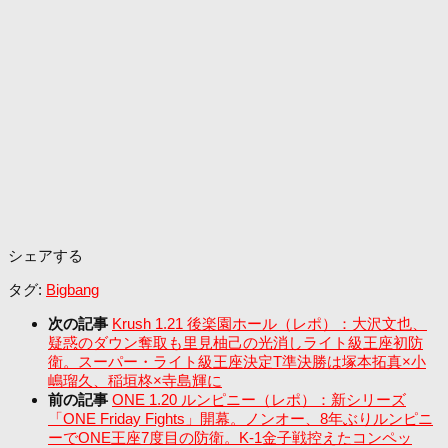
シェアする
タグ:
Bigbang
次の記事
Krush 1.21 後楽園ホール（レポ）：大沢文也、
疑惑のダウン奪取も里見柚己の光消しライト級王座初防
衛。スーパー・ライト級王座決定T準決勝は塚本拓真×小
嶋瑠久、稲垣柊×寺島輝に
前の記事
ONE 1.20 ルンピニー（レポ）：新シリーズ
「ONE Friday Fights」開幕。ノンオー、8年ぶりルンピニ
ーでONE王座7度目の防衛。K-1金子戦控えたコンペッ