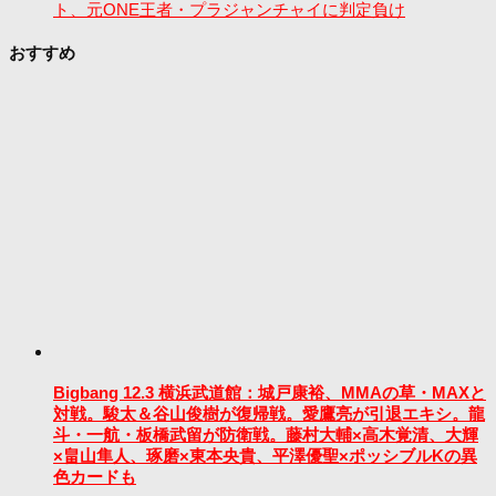
ト、元ONE王者・プラジャンチャイに判定負け
おすすめ
Bigbang 12.3 横浜武道館：城戸康裕、MMAの草・MAXと
対戦。駿太＆谷山俊樹が復帰戦。愛鷹亮が引退エキシ。龍
斗・一航・板橋武留が防衛戦。藤村大輔×高木覚清、大輝
×畠山隼人、琢磨×東本央貴、平澤優聖×ポッシブルKの異
色カードも