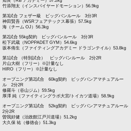
知良（RB アカデミー）57.2kg
竹添翔太（インスパイヤードモーション）56.9kg
第3試合 フェザー級 ビッグバンルール 3分3R
神田賢吾（WSRフェアテックス幕張）57.5kg
海（チーム OJ）56.3kg
第2試合 55kg契約 ビッグバンルール 3分3R
松下武蔵（NOPPADET GYM）54.6kg
坂本侑生（ファイティングアカデミー ドラゴンテイル）53.8kg
第1試合 （特別試合） ビッグバンルール 2分2R
片山大樹（フリー）※計量なし
HIRO（フリー）※計量なし
オープニング第2試合 60kg契約 ビッグバンアマチュアルー
ル 2分2R
修羅斗（谷山ジム）59.5kg
厚澤 純（ファイティングラボ大宮/トイカツ道場）58.9kg
オープニング第1試合 52kg契約 ビッグバンアマチュアルール
2分2R
曽我好健（治政館江戸川道場）51.2kg
大久保 祐（修徳会）51.3kg