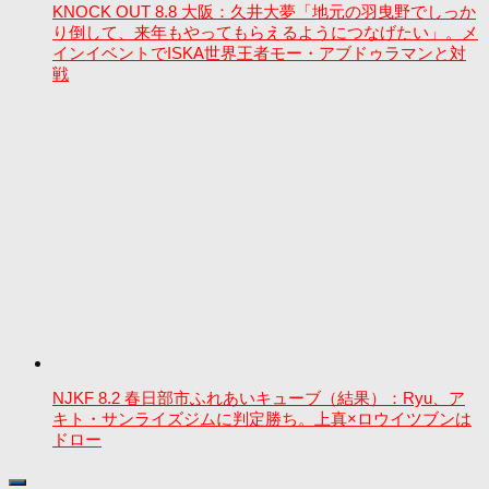
KNOCK OUT 8.8 大阪：久井大夢「地元の羽曳野でしっか
り倒して、来年もやってもらえるようにつなげたい」。メ
インイベントでISKA世界王者モー・アブドゥラマンと対
戦
NJKF 8.2 春日部市ふれあいキューブ（結果）：Ryu、ア
キト・サンライズジムに判定勝ち。上真×ロウイツブンは
ドロー