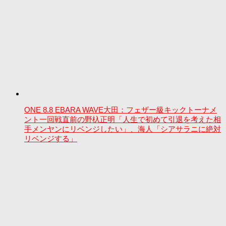
ONE 8.8 EBARA WAVE大田：フェザー級キックトーナメ
ント一回戦直前の野杁正明「人生で初めて引退を考えた相
手メンヤンにリベンジしたい」、海人「シアサラニに絶対
リベンジする」