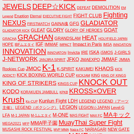
JEWELS
DEEP☆KICK
DEMOLITION
DEFEAT
EM
Fighting
FIGHT CLUB
Eruption
Eternal
Legend
EXECUTIVE FIGHT
NEXUS
GLADIATOR
GAINA魂
GFG
FIRSTMATCH
GLORY
GOAT
GLEAT
GLORY OF HEROES
GLADIATOR KICK
GRACHAN
HEAT
GRANDSLAM
GRACHA
HOLYFIELD JAPAN
IGF
Impact in Paris
IMMAF
HOPE
IBFムエタイ
IMSA
IMPACT
INNOATION
INNOVATION
ISKA
Invicta
IRE
J-GIRLS
iSMOS
INNOVATON
J-NETWORK
JMMAF
JFKO
JMAEXPO
JANJIRA SPIRIT
JMMA
K-1
JMOC
KHAOS
K-SPIRIT
Rookies Cup
KAKUMEI
KICK
KICK BOXING WORLD CUP
KING
ADDICT!
KICKJAM
KING OF KINGS
KNOCK OUT
KING OF STRIKERS
KINGS CUP
KROSS×OVER
KODO
KORAKUEN JAMBULL
KPKB
Krush
Kunlun Fight
LDH
LEGEND
LEGEND（アーツ
Ks-CUP
LEGION
主催）
LEGEND（ボクシング）
LEGION☆JAPAN
Level-G
MAキック
M-ONE
LFA
M-1 JAPAN
M-1ムエタイ
MAS FIGHT
MAX FC
MuayThai Super Fight
MMA甲子園
MEGA2021
MFP
NEW GATE
MUSASHI ROCK FESTIVAL
NARIAGARI
MVP MMA
Naiza FC