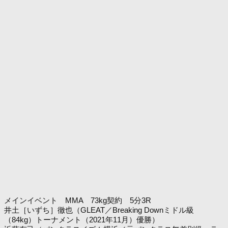
メインイベント MMA 73kg契約 5分3R
井土［いずち］徹也（GLEAT／Breaking Downミドル級
（84kg）トーナメント（2021年11月）優勝）