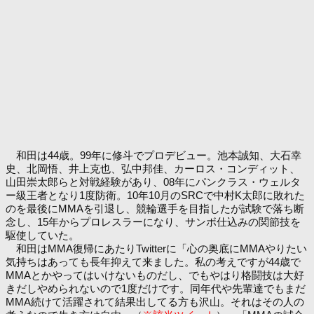
和田は44歳。99年に修斗でプロデビュー。池本誠知、大石幸
史、北岡悟、井上克也、弘中邦佳、カーロス・コンディット、
山田崇太郎らと対戦経験があり、08年にパンクラス・ウェルタ
ー級王者となり1度防衛。10年10月のSRCで中村K太郎に敗れた
のを最後にMMAを引退し、競輪選手を目指したが試験で落ち断
念し、15年からプロレスラーになり、サンボ仕込みの関節技を
駆使していた。
和田はMMA復帰にあたりTwitterに「心の奥底にMMAやりたい
気持ちはあっても長年抑えて来ました。私の考えですが44歳で
MMAとかやってはいけないものだし、でもやはり格闘技は大好
きだしやめられないので1度だけです。同年代や先輩達でもまだ
MMA続けて活躍されて結果出してる方も沢山。それはその人の