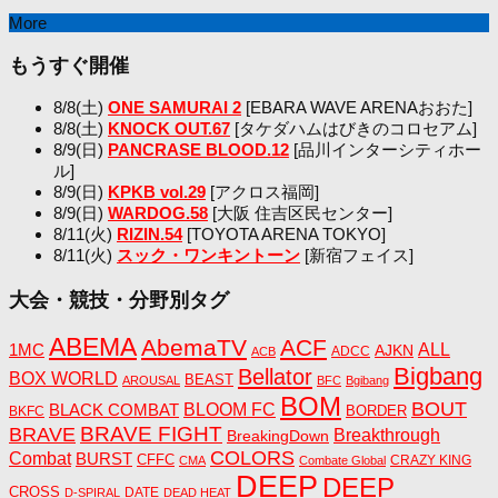
More
もうすぐ開催
8/8(土)
ONE SAMURAI 2
[EBARA WAVE ARENAおおた]
8/8(土)
KNOCK OUT.67
[タケダハムはびきのコロセアム]
8/9(日)
PANCRASE BLOOD.12
[品川インターシティホー
ル]
8/9(日)
KPKB vol.29
[アクロス福岡]
8/9(日)
WARDOG.58
[大阪 住吉区民センター]
8/11(火)
RIZIN.54
[TOYOTA ARENA TOKYO]
8/11(火)
スック・ワンキントーン
[新宿フェイス]
大会・競技・分野別タグ
ABEMA
AbemaTV
ACF
1MC
ALL
AJKN
ADCC
ACB
Bigbang
Bellator
BOX WORLD
BEAST
AROUSAL
BFC
Bgibang
BOM
BOUT
BLACK COMBAT
BLOOM FC
BORDER
BKFC
BRAVE FIGHT
BRAVE
Breakthrough
BreakingDown
COLORS
Combat
BURST
CFFC
CRAZY KING
CMA
Combate Global
DEEP
DEEP
CROSS
DATE
D-SPIRAL
DEAD HEAT