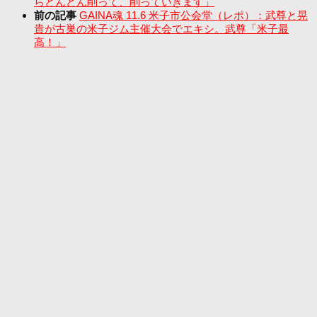
らどんどん削って、削っていきます」
前の記事
GAINA魂 11.6 米子市公会堂（レポ）：武尊と晃
貴が古巣の米子ジム主催大会でエキシ。武尊「米子最
高！」