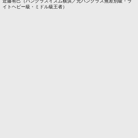
近藤有己（パンクラスイズム横浜／元パンクラス無差別級・ラ
イトヘビー級・ミドル級王者）