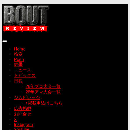
コ
ン
テ
ン
ツ
へ
ス
キ
Home
ッ
検索
プ
Push
結果
ニュース
トピックス
日程
26年プロ大会一覧
26年アマ大会一覧
ジムビレッジ
↑掲載申込はこちら
広告掲載
お問合せ
X
Instagram
Youtube