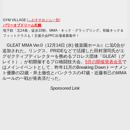
GYM VILLAGE
[→おすすめジム一覧]
パワーオブドリーム札幌
地下鉄「北24条」徒歩10秒。MMA・キック・グラップリング。初級キック＆
フィットクラスも！主催大会PFC出場者募集中！
GLEAT MMA Ver.0（12月14日 (水) 後楽園ホール）に3試合が
追加された。リングス、PRIDEなどで活躍した田村潔司氏がエ
グゼクティブディレクターを務めるプロレス団体「GLEAT（グ
レイト）」が初開催するプロ格闘技大会。
9月の開催発表会見
で
はメインイベントとして、昨年11月のBreaking Downトーナメン
ト優勝の22歳・井土徹也とパンクラスの47歳・近藤有己のMMA
ルールの一戦が発表済だった。
Sponsored Link