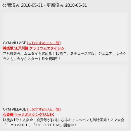
公開済み
2018-05-31
· 更新済み
2018-05-31
GYM VILLAGE
[→おすすめジム一覧]
神楽坂 江戸川橋 クラミツムエタイジム
立ち技最強、ムエタイを究める！16周年、選手コース開設。ジュニア、女子ク
ラスも。今ならスタート月会費0円！
GYM VILLAGE
[→おすすめジム一覧]
心斎橋 キックボクシングジム3K
駅徒歩1分！入会金・会費等がお得になるキャンペーンも随時実施！アマ大会
「FIRSTMATCH」「THEFIGHTDAY」開催中！