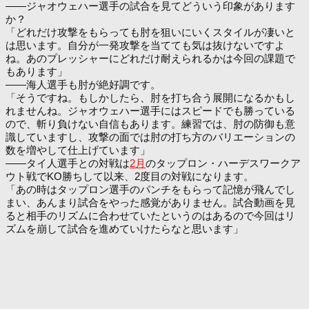
――ジャオウェハー選手の試合を見てどういう印象があります
か？
「どれだけ攻撃をもらっても肘を狙いにいくスタイルが凄いと
は思います。自分が一発攻撃を当てても気は抜けないですよ
ね。あのプレッシャーにどれだけ耐えられるかは今回の課題で
もあります」
――海人選手も肘が絶好調です。
「そうですね。もしかしたら、肘を打ち合う展開になるかもし
れませんね。ジャオウェハー選手にはスピードでも勝っている
ので、斬り負けない自信もあります。練習では、肘の防御も意
識していますし、攻撃の面では肘の打ち方のバリエーションの
数を増やして仕上げています」
――タイ人選手との対戦は
2月
のタップロン・ハーデスワークア
ウト戦でKO勝ちして以来、2度目の対戦になります。
「あの時はタップロン選手のパンチをもらって記憶が飛んでし
まい、あんまり試合をやった感覚がありません。試合動画を見
ると相手のリズムに合わせていたというのはあるので今回はリ
ズムを崩して試合を進めていけたらなと思います」