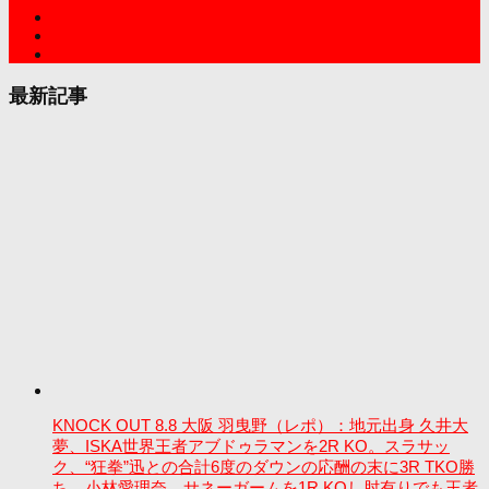
最新記事
KNOCK OUT 8.8 大阪 羽曳野（レポ）：地元出身 久井大
夢、ISKA世界王者アブドゥラマンを2R KO。スラサッ
ク、“狂拳”迅との合計6度のダウンの応酬の末に3R TKO勝
ち。小林愛理奈、サネーガームを1R KOし肘有りでも王者