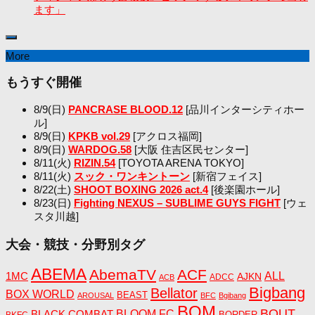
ます」
More
もうすぐ開催
8/9(日)
PANCRASE BLOOD.12
[品川インターシティホー
ル]
8/9(日)
KPKB vol.29
[アクロス福岡]
8/9(日)
WARDOG.58
[大阪 住吉区民センター]
8/11(火)
RIZIN.54
[TOYOTA ARENA TOKYO]
8/11(火)
スック・ワンキントーン
[新宿フェイス]
8/22(土)
SHOOT BOXING 2026 act.4
[後楽園ホール]
8/23(日)
Fighting NEXUS – SUBLIME GUYS FIGHT
[ウェ
スタ川越]
大会・競技・分野別タグ
ABEMA
AbemaTV
ACF
1MC
ALL
AJKN
ADCC
ACB
Bigbang
Bellator
BOX WORLD
BEAST
AROUSAL
BFC
Bgibang
BOM
BOUT
BLACK COMBAT
BLOOM FC
BORDER