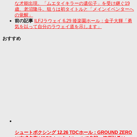
な才能出現。「ムエタイキラーの遺伝子」を受け継ぐ19
歳、老沼隆斗。狙うは初タイトルと「メインイベンターへ
の覚醒」
前の記事
ILFJラウェイ 6.29 後楽園ホール：金子大輝「勇
気を以って自分のラウェイ道を示します」
おすすめ
シュートボクシング 12.26 TDCホール：GROUND ZERO