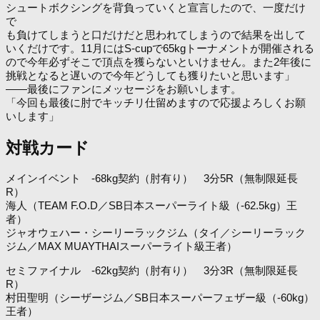
シュートボクシングを背負っていくと宣言したので、一度だけ
で
も負けてしまうと口だけだと思われてしまうので結果を出して
いくだけです。11月にはS-cupで65kgトーナメントが開催される
ので今年必ずそこで頂点を獲らないといけません。また2年後に
挑戦となると遅いので今年どうしても獲りたいと思います」
――最後にファンにメッセージをお願いします。
「今回も最後に肘でキッチリ仕留めますので応援よろしくお願
いします」
対戦カード
メインイベント -68kg契約（肘有り） 3分5R（無制限延長
R）
海人（TEAM F.O.D／SB日本スーパーライト級（-62.5kg）王
者）
ジャオウェハー・シーリーラックジム（タイ／シーリーラック
ジム／MAX MUAYTHAIスーパーライト級王者）
セミファイナル -62kg契約（肘有り） 3分3R（無制限延長
R）
村田聖明（シーザージム／SB日本スーパーフェザー級（-60kg）
王者）