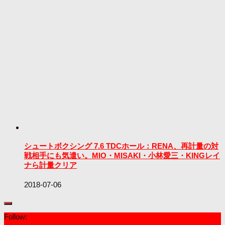
シュートボクシング 7.6 TDCホール：RENA、再計量の対
戦相手にも気遣い。MIO・MISAKI・小林愛三・KINGレイ
ナら計量クリア
2018-07-06
Follow: