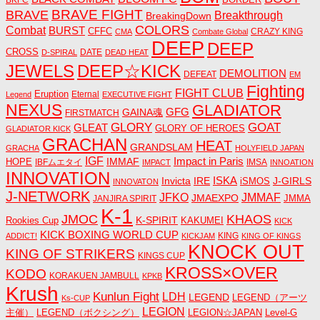
BKFC
BRAVE FIGHT
BRAVE
Breakthrough
BreakingDown
COLORS
Combat
BURST
CFFC
CRAZY KING
CMA
Combate Global
DEEP
DEEP
CROSS
DATE
D-SPIRAL
DEAD HEAT
JEWELS
DEEP☆KICK
DEMOLITION
DEFEAT
EM
Fighting
FIGHT CLUB
Eruption
Eternal
Legend
EXECUTIVE FIGHT
NEXUS
GLADIATOR
GAINA魂
GFG
FIRSTMATCH
GLORY
GOAT
GLEAT
GLORY OF HEROES
GLADIATOR KICK
GRACHAN
HEAT
GRANDSLAM
GRACHA
HOLYFIELD JAPAN
IGF
Impact in Paris
IMMAF
HOPE
IBFムエタイ
IMSA
IMPACT
INNOATION
INNOVATION
ISKA
Invicta
IRE
J-GIRLS
iSMOS
INNOVATON
J-NETWORK
JMMAF
JFKO
JMAEXPO
JANJIRA SPIRIT
JMMA
K-1
JMOC
KHAOS
K-SPIRIT
Rookies Cup
KAKUMEI
KICK
KICK BOXING WORLD CUP
KING
ADDICT!
KICKJAM
KING OF KINGS
KNOCK OUT
KING OF STRIKERS
KINGS CUP
KROSS×OVER
KODO
KORAKUEN JAMBULL
KPKB
Krush
Kunlun Fight
LDH
LEGEND
LEGEND（アーツ
Ks-CUP
LEGION
主催）
LEGEND（ボクシング）
LEGION☆JAPAN
Level-G