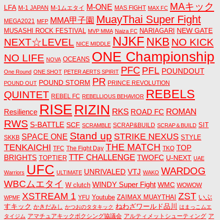
MAキック
M-ONE
LFA
M-1 JAPAN
M-1ムエタイ
MAS FIGHT
MAX FC
MuayThai Super Fight
MMA甲子園
MEGA2021
MFP
NEW GATE
MUSASHI ROCK FESTIVAL
NARIAGARI
MVP MMA
Naiza FC
NJKF
NKB
NEXT☆LEVEL
NO KICK
NICE MIDDLE
ONE Championship
NO LIFE
OCEANS
NOVA
PFC
PFL
POUNDOUT
One Round
ONE SHOT
PETER AERTS SPIRIT
PR
POUND STORM
PRINCE REVOLUTION
POUND OUT
REBELS
QUINTET
REBEL FC
REBELLIOUS BEHAVIOR
RISE
RIZIN
RKS
ROMAN
ROAD FC
Resilience
RWS
S-BATTLE
SCF
SIT
SCRAP&BUILD
SCRAMBLE
SCRAP＆BUILD
Stand up
STRIKE NEXUS
SPACE ONE
STYLE
SKKB
THE MATCH
TENKAICHI
TOP
TFC
The Fight Day
TKO
TTF CHALLENGE
BRIGHTS
TWOFC
U-NEXT
TOPTIER
UAE
UFC
WARDOG
UNRIVALED
VTJ
Warriors
ULTIMATE
WAKO
WBCムエタイ
WINDY Super Fight
WMC
W clutch
WOWOW
ZST
XSTREAM 1
いぶ
Youtube
ZAIMAX MUAYTHAI
YFU
WPMF
すキック
ねわざワールド品川
かきだみし
かつおのタタキック
はまっこムエ
アマチュアキックボクシング協議会
アルティメットシューティング
ア
タイジム