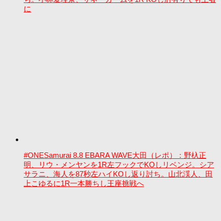
に
#ONESamurai 8.8 EBARA WAVE大田（レポ）：野杁正
明、リウ・メンヤンを1R左フックでKOしリベンジ。シア
サラニ、海人を87秒左ハイKOし返り討ち。山北渓人、田
上こゆるに1R一本勝ちし王座挑戦へ