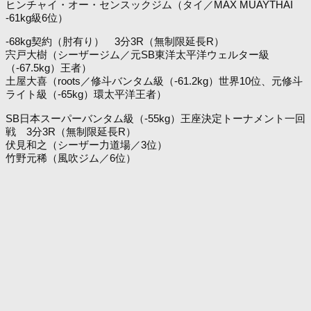
ヒンチャイ・オー・センスックジム（タイ／MAX MUAYTHAI
-61kg級6位）
-68kg契約（肘有り） 3分3R（無制限延長R）
宍戸大樹（シーザージム／元SB東洋太平洋ウェルター級
（-67.5kg）王者）
土屋大喜（roots／修斗バンタム級（-61.2kg）世界10位、元修斗
ライト級（-65kg）環太平洋王者）
SB日本スーパーバンタム級（-55kg）王座決定トーナメント一回
戦 3分3R（無制限延長R）
伏見和之（シーザー力道場／3位）
竹野元稀（風吹ジム／6位）