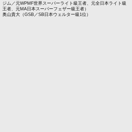
ジム／元WPMF世界スーパーライト級王者、元全日本ライト級
王者、元MA日本スーパーフェザー級王者）
奥山貴大（GSB／SB日本ウェルター級1位）