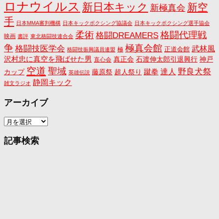
ロナウイルス
新日本キック
新空
新極真会
手
日本MMA審判機構
日本キックボクシング協議会
日本キックボクシング選手協会
格闘代理戦
柔術
格闘DREAMERS
映画
書評
東北格闘技連合会
争
極真会館
格闘技医学会
武林風
正道会館
極
格闘技振興議員連盟
沢村忠に真空を飛ばせた男
真正会
石渡伸太郎引退興行
神戸
直心会
空道
聖域
野良犬祭
蹴拳
達人
カップ
藤原祭
超人祭り
英雄伝説
静岡キック
雑文ラジオ
アーカイブ
ア
ー
カ
記事検索
イ
ブ