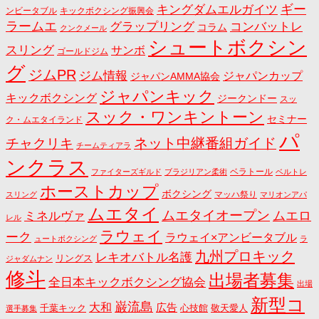
キングダムエルガイツ
ギー
ンビータブル
キックボクシング振興会
ラームエ
コンバットレ
グラップリング
コラム
クンクメール
シュートボクシン
スリング
サンボ
ゴールドジム
グ
ジムPR
ジム情報
ジャパンカップ
ジャパンAMMA協会
ジャパンキック
キックボクシング
ジークンドー
スッ
スック・ワンキントーン
セミナー
ク・ムエタイランド
パ
ネット中継番組ガイド
チャクリキ
チームティアラ
ンクラス
ベラトール
ファイターズギルド
ブラジリアン柔術
ベルトレ
ホーストカップ
ボクシング
マッハ祭り
スリング
マリオンアパ
ムエタイ
ムエタイオープン
ミネルヴァ
ムエロ
レル
ラウェイ
ーク
ラウェイ×アンビータブル
ュートボクシング
ラ
九州プロキック
レキオバトル名護
リングス
ジャダムナン
修斗
出場者募集
全日本キックボクシング協会
出場
新型コ
巌流島
大和
広告
千葉キック
心技館
敬天愛人
選手募集