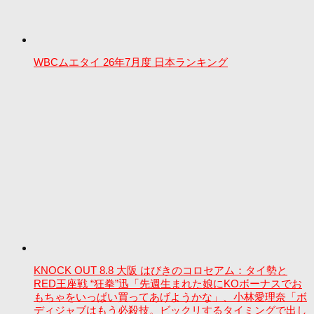
WBCムエタイ 26年7月度 日本ランキング
KNOCK OUT 8.8 大阪 はびきのコロセアム：タイ勢と
RED王座戦 “狂拳”迅「先週生まれた娘にKOボーナスでお
もちゃをいっぱい買ってあげようかな」、小林愛理奈「ボ
ディジャブはもう必殺技。ビックリするタイミングで出し