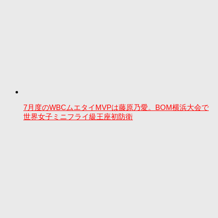
7月度のWBCムエタイMVPは藤原乃愛。BOM横浜大会で
世界女子ミニフライ級王座初防衛