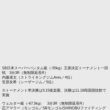
SB日本スーパーバンタム級（-55kg）王座決定トーナメント一回
戦 3分3R（無制限延長R）
内藤凌太（ストライキングジムAres／4位）
笠原友希（シーザージム／5位）
※トーナメント準決勝は9.15後楽園、決勝は11.18両国国技館で
実施
ウェルター級（-67.5kg） 3分3R（無制限延長R）
忍アマラー（モンゴル／SBモンゴル/SHINOBUファイティング