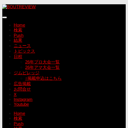
コ
ン
テ
ン
Home
ツ
検索
へ
Push
ス
結果
キ
ニュース
ッ
トピックス
プ
日程
26年プロ大会一覧
26年アマ大会一覧
ジムビレッジ
↑掲載申込はこちら
広告掲載
お問合せ
X
Instagram
Youtube
Home
検索
Push