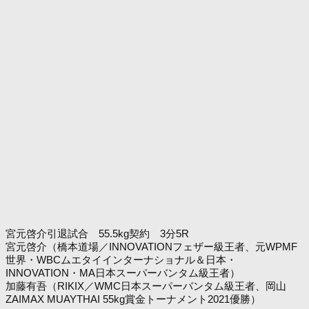
宮元啓介引退試合 55.5kg契約 3分5R
宮元啓介（橋本道場／INNOVATIONフェザー級王者、元WPMF
世界・WBCムエタイインターナショナル＆日本・
INNOVATION・MA日本スーパーバンタム級王者）
加藤有吾（RIKIX／WMC日本スーパーバンタム級王者、岡山
ZAIMAX MUAYTHAI 55kg賞金トーナメント2021優勝）