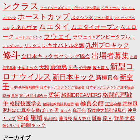
ンクラス
ベラトール
ファイターズギルド
ブラジリアン柔術
ベルトレ
ホーストカップ
ボクシング
マッハ祭り
スリング
マリオンアパ
ムエタイ
ムエタイオープン
ミネルヴァ
ムエロ
レル
ラウェイ
ーク
ラウェイ×アンビータブル
ュートボクシング
ラ
九州プロキック
レキオバトル名護
リングス
ジャダムナン
修斗
出場者募集
全日本キックボクシング協会
出場
新型コ
巌流島
大和
広告
千葉キック
心技館
敬天愛人
選手募集
ロナウイルス
新日本キック
新空
新極真会
手
日本MMA審判機構
日本キックボクシング協議会
日本キックボクシング選手協会
格闘代理戦
柔術
格闘DREAMERS
映画
書評
東北格闘技連合会
争
極真会館
格闘技医学会
武林風
正道会館
極
格闘技振興議員連盟
沢村忠に真空を飛ばせた男
真正会
石渡伸太郎引退興行
神戸
直心会
空道
聖域
野良犬祭
蹴拳
達人
カップ
藤原祭
超人祭り
英雄伝説
静岡キック
雑文ラジオ
アーカイブ