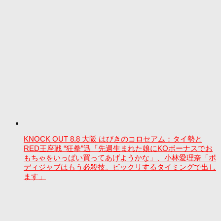
KNOCK OUT 8.8 大阪 はびきのコロセアム：タイ勢と
RED王座戦 “狂拳”迅「先週生まれた娘にKOボーナスでお
もちゃをいっぱい買ってあげようかな」、小林愛理奈「ボ
ディジャブはもう必殺技。ビックリするタイミングで出し
ます」