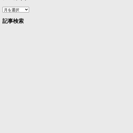
ア
ー
カ
記事検索
イ
ブ