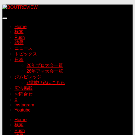
コ
ン
テ
ン
Home
ツ
検索
へ
Push
ス
結果
キ
ニュース
ッ
トピックス
プ
日程
26年プロ大会一覧
26年アマ大会一覧
ジムビレッジ
↑掲載申込はこちら
広告掲載
お問合せ
X
Instagram
Youtube
Home
検索
Push