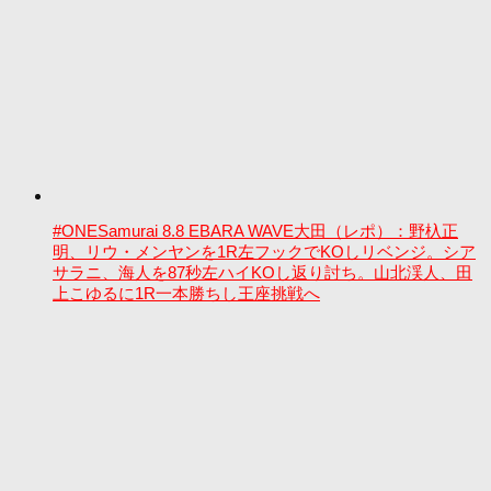
#ONESamurai 8.8 EBARA WAVE大田（レポ）：野杁正
明、リウ・メンヤンを1R左フックでKOしリベンジ。シア
サラニ、海人を87秒左ハイKOし返り討ち。山北渓人、田
上こゆるに1R一本勝ちし王座挑戦へ