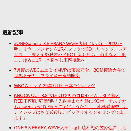
最新記事
#ONESamurai 8.8 EBARA WAVE大田（レポ）：野杁正
明、リウ・メンヤンを1R左フックでKOしリベンジ。シア
サラニ、海人を87秒左ハイKOし返り討ち。山北渓人、田
上こゆるに1R一本勝ちし王座挑戦へ
7月度のWBCムエタイMVPは藤原乃愛。BOM横浜大会で
世界女子ミニフライ級王座初防衛
WBCムエタイ 26年7月度 日本ランキング
KNOCK OUT 8.8 大阪 はびきのコロセアム：タイ勢と
RED王座戦 “狂拳”迅「先週生まれた娘にKOボーナスでお
もちゃをいっぱい買ってあげようかな」、小林愛理奈「ボ
ディジャブはもう必殺技。ビックリするタイミングで出し
ます」
ONE 8.8 EBARA WAVE大田：塩川琉斗戦の笠原弘希、北