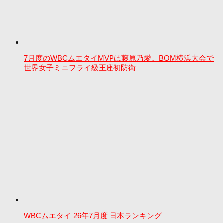
7月度のWBCムエタイMVPは藤原乃愛。BOM横浜大会で
世界女子ミニフライ級王座初防衛
WBCムエタイ 26年7月度 日本ランキング