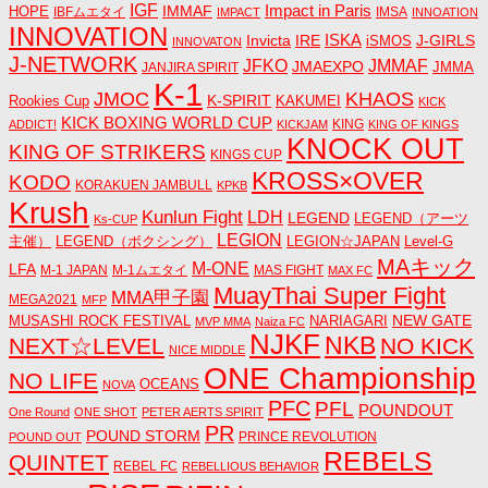
IGF
Impact in Paris
IMMAF
HOPE
IBFムエタイ
IMSA
IMPACT
INNOATION
INNOVATION
ISKA
Invicta
IRE
J-GIRLS
iSMOS
INNOVATON
J-NETWORK
JMMAF
JFKO
JMAEXPO
JANJIRA SPIRIT
JMMA
K-1
JMOC
KHAOS
K-SPIRIT
Rookies Cup
KAKUMEI
KICK
KICK BOXING WORLD CUP
KING
ADDICT!
KICKJAM
KING OF KINGS
KNOCK OUT
KING OF STRIKERS
KINGS CUP
KROSS×OVER
KODO
KORAKUEN JAMBULL
KPKB
Krush
Kunlun Fight
LDH
LEGEND
LEGEND（アーツ
Ks-CUP
LEGION
主催）
LEGEND（ボクシング）
LEGION☆JAPAN
Level-G
MAキック
M-ONE
LFA
M-1 JAPAN
M-1ムエタイ
MAS FIGHT
MAX FC
MuayThai Super Fight
MMA甲子園
MEGA2021
MFP
NEW GATE
MUSASHI ROCK FESTIVAL
NARIAGARI
MVP MMA
Naiza FC
NJKF
NKB
NEXT☆LEVEL
NO KICK
NICE MIDDLE
ONE Championship
NO LIFE
OCEANS
NOVA
PFC
PFL
POUNDOUT
One Round
ONE SHOT
PETER AERTS SPIRIT
PR
POUND STORM
PRINCE REVOLUTION
POUND OUT
REBELS
QUINTET
REBEL FC
REBELLIOUS BEHAVIOR