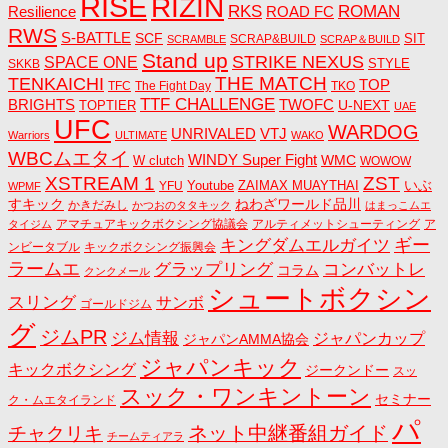
RISE
RIZIN
RKS
ROMAN
ROAD FC
Resilience
RWS
S-BATTLE
SCF
SIT
SCRAP&BUILD
SCRAMBLE
SCRAP＆BUILD
Stand up
STRIKE NEXUS
SPACE ONE
STYLE
SKKB
THE MATCH
TENKAICHI
TOP
TFC
The Fight Day
TKO
TTF CHALLENGE
BRIGHTS
TWOFC
U-NEXT
TOPTIER
UAE
UFC
WARDOG
UNRIVALED
VTJ
Warriors
ULTIMATE
WAKO
WBCムエタイ
WINDY Super Fight
WMC
W clutch
WOWOW
ZST
XSTREAM 1
いぶ
Youtube
ZAIMAX MUAYTHAI
YFU
WPMF
すキック
ねわざワールド品川
かきだみし
かつおのタタキック
はまっこムエ
アマチュアキックボクシング協議会
アルティメットシューティング
ア
タイジム
キングダムエルガイツ
ギー
ンビータブル
キックボクシング振興会
ラームエ
コンバットレ
グラップリング
コラム
クンクメール
シュートボクシン
スリング
サンボ
ゴールドジム
グ
ジムPR
ジム情報
ジャパンカップ
ジャパンAMMA協会
ジャパンキック
キックボクシング
ジークンドー
スッ
スック・ワンキントーン
セミナー
ク・ムエタイランド
パ
ネット中継番組ガイド
チャクリキ
チームティアラ