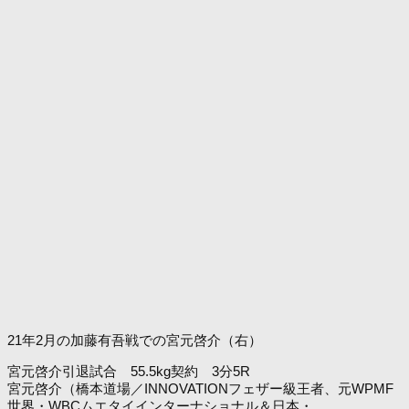
21年2月の加藤有吾戦での宮元啓介（右）
宮元啓介引退試合 55.5kg契約 3分5R
宮元啓介（橋本道場／INNOVATIONフェザー級王者、元WPMF
世界・WBCムエタイインターナショナル＆日本・