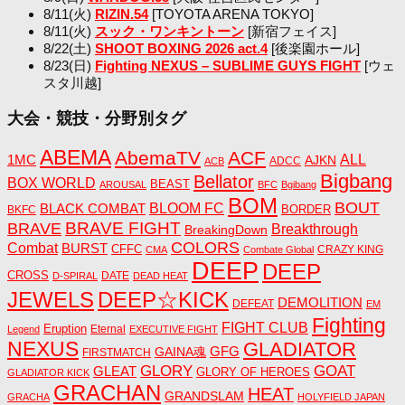
8/11(火)
RIZIN.54
[TOYOTA ARENA TOKYO]
8/11(火)
スック・ワンキントーン
[新宿フェイス]
8/22(土)
SHOOT BOXING 2026 act.4
[後楽園ホール]
8/23(日)
Fighting NEXUS – SUBLIME GUYS FIGHT
[ウェ
スタ川越]
大会・競技・分野別タグ
ABEMA
AbemaTV
ACF
1MC
ALL
AJKN
ADCC
ACB
Bigbang
Bellator
BOX WORLD
BEAST
AROUSAL
BFC
Bgibang
BOM
BOUT
BLACK COMBAT
BLOOM FC
BORDER
BKFC
BRAVE FIGHT
BRAVE
Breakthrough
BreakingDown
COLORS
Combat
BURST
CFFC
CRAZY KING
CMA
Combate Global
DEEP
DEEP
CROSS
DATE
D-SPIRAL
DEAD HEAT
JEWELS
DEEP☆KICK
DEMOLITION
DEFEAT
EM
Fighting
FIGHT CLUB
Eruption
Eternal
Legend
EXECUTIVE FIGHT
NEXUS
GLADIATOR
GAINA魂
GFG
FIRSTMATCH
GLORY
GOAT
GLEAT
GLORY OF HEROES
GLADIATOR KICK
GRACHAN
HEAT
GRANDSLAM
GRACHA
HOLYFIELD JAPAN