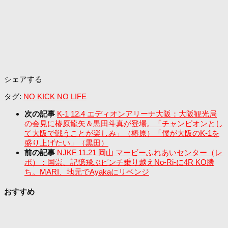
シェアする
タグ:
NO KICK NO LIFE
次の記事
K-1 12.4 エディオンアリーナ大阪：大阪観光局
の会見に椿原龍矢＆黒田斗真が登場。「チャンピオンとし
て大阪で戦うことが楽しみ」（椿原）「僕が大阪のK-1を
盛り上げたい」（黒田）
前の記事
NJKF 11.21 岡山 マービーふれあいセンター（レ
ポ）：国崇、記憶飛ぶピンチ乗り越えNo-Ri-に4R KO勝
ち。MARI、地元でAyakaにリベンジ
おすすめ