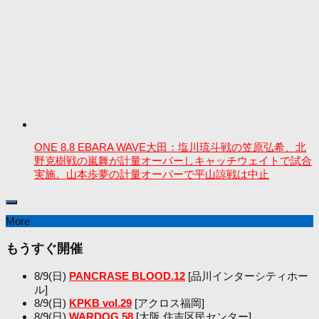
ONE 8.8 EBARA WAVE大田：塩川琉斗戦の笠原弘希、北
野克樹戦の嵐舞が計量オーバーしキャッチウェイトで試合
実施。山本歩夢の計量オーバーで平山諒戦は中止
More
もうすぐ開催
8/9(日)
PANCRASE BLOOD.12
[品川インターシティホー
ル]
8/9(日)
KPKB vol.29
[アクロス福岡]
8/9(日)
WARDOG.58
[大阪 住吉区民センター]