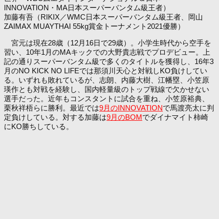
INNOVATION・MA日本スーパーバンタム級王者）
加藤有吾（RIKIX／WMC日本スーパーバンタム級王者、岡山
ZAIMAX MUAYTHAI 55kg賞金トーナメント2021優勝）
宮元は現在28歳（12月16日で29歳）。小学生時代から空手を
習い、10年1月のMAキックでの大野貴志戦でプロデビュー。上
記の通りスーパーバンタム級で多くのタイトルを獲得し、16年3
月のNO KICK NO LIFEでは那須川天心と対戦しKO負けしてい
る。いずれも敗れているが、志朗、内藤大樹、江幡塁、小笠原
瑛作とも対戦を経験し、国内軽量級のトップ戦線で欠かせない
選手だった。近年もコンスタントに試合を重ね、小笠原裕典、
栗秋祥梧らに勝利。最近では
9月のINNOVATION
で馬渡亮太に判
定負けしている。対する加藤は
9月のBOM
でダイナマイト柿崎
にKO勝ちしている。