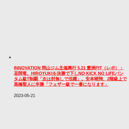
INNOVATION 岡山ジム主催興行 5.21 豊洲PIT（レポ）：
花岡竜、HIROYUKIを決勝で下しNO KICK NO LIFEバン
タム級T制覇「次は肘無しで活躍」。安本晴翔、2階級上で
髙橋聖人に辛勝「フェザー級で一番になります」
2023-05-21