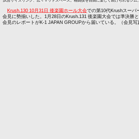
試合サイズリング、広々マットスペース。格闘技を自由に楽しく続けられるジム。ア
Krush.130 10月31日 後楽園ホール大会
での第10代Krushス
会見に勢揃いした。1月28日のKrush.131 後楽園大会で
会見のレポートがK-1 JAPAN GROUPから届いている。（会見写真