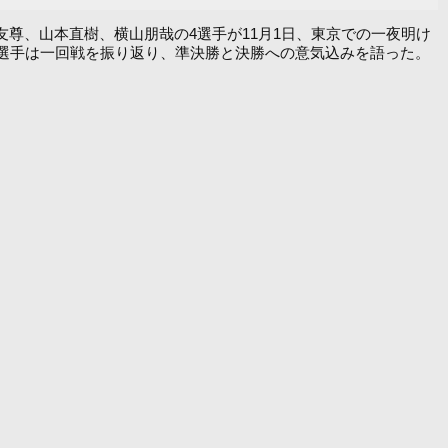
友尊、山本直樹、横山朋哉の4選手が11月1日、東京での一夜明け
。4選手は一回戦を振り返り、準決勝と決勝への意気込みを語った。