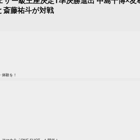
ー・フェザー級王座決定T準決勝進出 中島千博
と斎藤祐斗が対戦
・体験を！