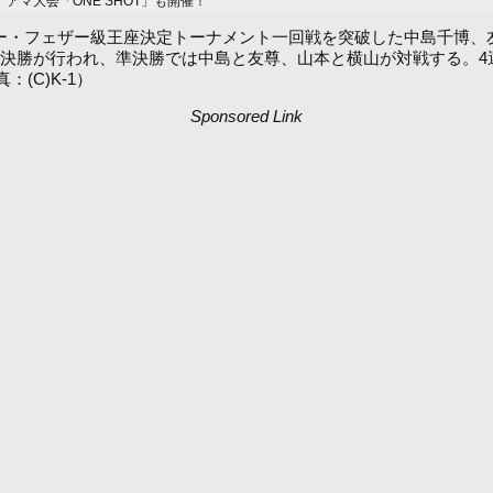
マ大会「ONE SHOT」も開催！
ーパー・フェザー級王座決定トーナメント一回戦を突破した中島千博、
は準決勝と決勝が行われ、準決勝では中島と友尊、山本と横山が対戦する
：(C)K-1）
Sponsored Link