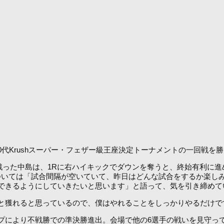
第10代Krushスーパー・フェザー級王座決定トーナメントの一回戦
戦った中島は、1Rに右ハイキックでダウンを奪うと、終始有利に進め
ついては「試合間隔が空いていて、昨日はどんな試合をするか楽し
できるようにしていきたいと思います」と語って、気を引き締めて
と獲れると思っているので、僕はやれることをしっかりやるだけで
により不戦勝での準決勝進出。会場で他の6選手の戦いを見守っ