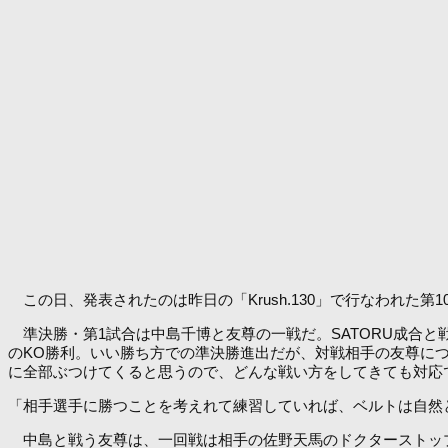
この日、発表されたのは昨日の「Krush.130」で行なわれた
準決勝・第1試合は中島千博と友尊の一戦だ。SATORU成合と
のKO勝利。いい勝ち方での準決勝進出だが、対戦相手の友尊に
に全部ぶつけてくると思うので、どんな戦い方をしてきても対応
「相手選手に勝つことを考えれて練習していれば、ベルトは自然
中島と戦う友尊は、一回戦は相手の佐野天馬のドクターストップ