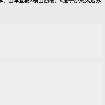
×友尊、山本直樹×横山朋哉。4選手が意気込み