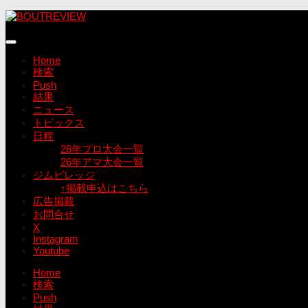
コ
ン
テ
ン
Home
ツ
検索
へ
Push
ス
結果
キ
ニュース
ッ
トピックス
プ
日程
26年プロ大会一覧
26年アマ大会一覧
ジムビレッジ
↑掲載申込はこちら
広告掲載
お問合せ
X
Instagram
Youtube
Home
検索
Push