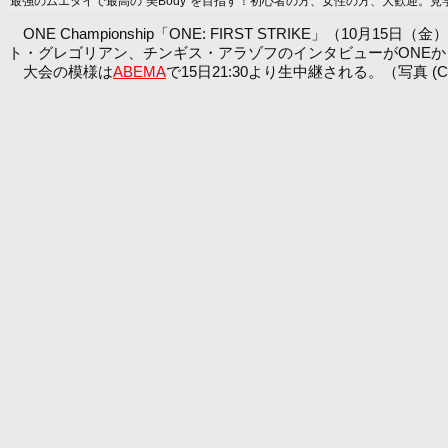
最強のムエタイで最高の“美Body”を目指す！初心者の方、女性の方、大歓迎。見
ONE Championship「ONE: FIRST STRIKE
ト・グレゴリアン、チンギス・アラゾフのインタビューがONEか
大会の模様は
ABEMA
で15日21:30より生中継される。（写真 (C)ON