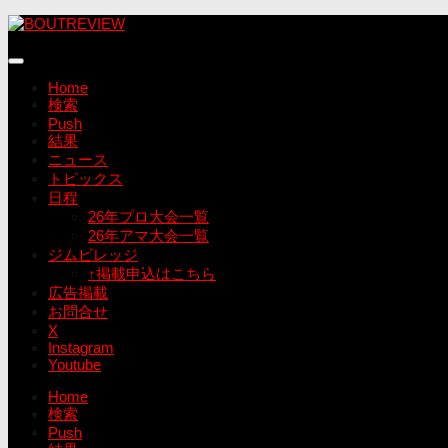
コ
ン
テ
ン
Home
ツ
検索
へ
Push
ス
結果
キ
ニュース
ッ
トピックス
プ
日程
26年プロ大会一覧
26年アマ大会一覧
ジムビレッジ
↑掲載申込はこちら
広告掲載
お問合せ
X
Instagram
Youtube
Home
検索
Push