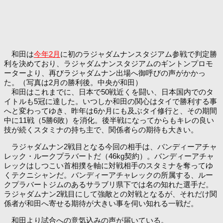
和田は
今年2月
に初のラジャダムナンスタジアム参戦で判定勝
利を決めており、ラジャダムナンスタジアムのギントンプロモ
ーターより、再びラジャダムナン出場へ御呼びの声がかかっ
た。（写真は2月の勝利後。中央が和田）
和田はこれまでに、日本で50戦近くを闘い、日本国内でのタ
イトルも5冠に達した。いつしか和田の関心はタイで勝利する事
へと変わってゆき、昨年は6か月にも及ぶタイ修行と、その期間
中に11戦（5勝6敗）を消化。後半戦になってからもキレの良い
技が続くスタミナの持ち主で、関係者らの期待も大きい。
ラジャダムナン2戦目となる今回の相手は、バンディーアチャ
レック・ルークプラバートだ（46kg契約）。バンディーアチャ
レックはしつこい首相撲を軸に対戦相手のスタミナを奪ってゆ
くテクニシャンだ。バンディーアチャレックの所属する、ルー
クプラバートジムのあるサラブリ県下では名の知れた選手だ。
ラジャダムナン2戦目にして強敵との対戦となるが、それだけ関
係者が和田へ寄せる期待が大きい事を伺い知れる一戦だ。
和田より試合への意気込みの声が届いている。