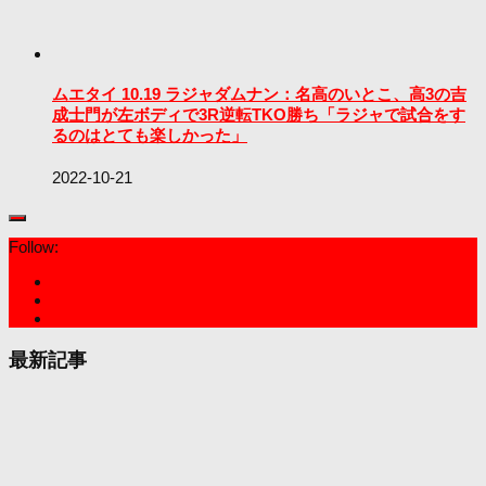
ムエタイ 10.19 ラジャダムナン：名高のいとこ、高3の吉
成士門が左ボディで3R逆転TKO勝ち「ラジャで試合をす
るのはとても楽しかった」
2022-10-21
Follow:
最新記事