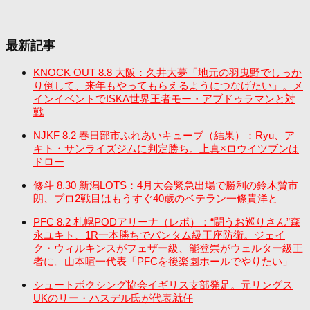
最新記事
KNOCK OUT 8.8 大阪：久井大夢「地元の羽曳野でしっか
り倒して、来年もやってもらえるようにつなげたい」。メ
インイベントでISKA世界王者モー・アブドゥラマンと対
戦
NJKF 8.2 春日部市ふれあいキューブ（結果）：Ryu、ア
キト・サンライズジムに判定勝ち。上真×ロウイツブンは
ドロー
修斗 8.30 新潟LOTS：4月大会緊急出場で勝利の鈴木賛市
朗、プロ2戦目はもうすぐ40歳のベテラン一條貴洋と
PFC 8.2 札幌PODアリーナ（レポ）：“闘うお巡りさん”森
永ユキト、1R一本勝ちでバンタム級王座防衛。ジェイ
ク・ウィルキンスがフェザー級、能登崇がウェルター級王
者に。山本喧一代表「PFCを後楽園ホールでやりたい」
シュートボクシング協会イギリス支部発足。元リングス
UKのリー・ハスデル氏が代表就任