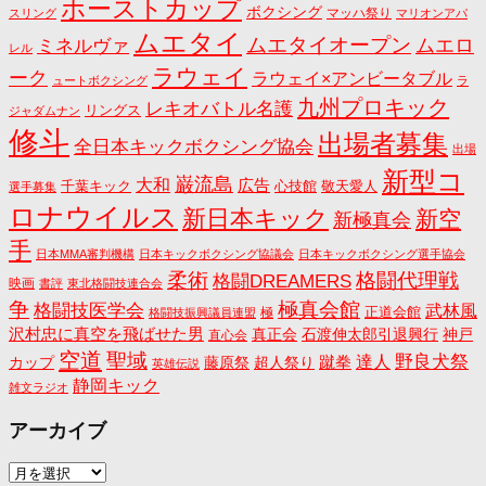
ホーストカップ
ボクシング
マッハ祭り
スリング
マリオンアパ
ムエタイ
ムエタイオープン
ミネルヴァ
ムエロ
レル
ラウェイ
ーク
ラウェイ×アンビータブル
ュートボクシング
ラ
九州プロキック
レキオバトル名護
リングス
ジャダムナン
修斗
出場者募集
全日本キックボクシング協会
出場
新型コ
巌流島
大和
広告
千葉キック
心技館
敬天愛人
選手募集
ロナウイルス
新日本キック
新空
新極真会
手
日本MMA審判機構
日本キックボクシング協議会
日本キックボクシング選手協会
格闘代理戦
柔術
格闘DREAMERS
映画
書評
東北格闘技連合会
争
極真会館
格闘技医学会
武林風
正道会館
極
格闘技振興議員連盟
沢村忠に真空を飛ばせた男
真正会
石渡伸太郎引退興行
神戸
直心会
空道
聖域
野良犬祭
蹴拳
達人
カップ
藤原祭
超人祭り
英雄伝説
静岡キック
雑文ラジオ
アーカイブ
ア