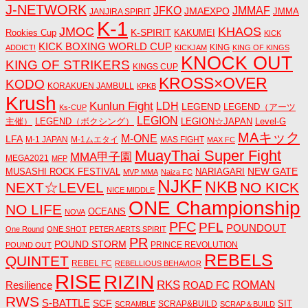
J-NETWORK
JMMAF
JFKO
JMAEXPO
JANJIRA SPIRIT
JMMA
K-1
JMOC
KHAOS
K-SPIRIT
Rookies Cup
KAKUMEI
KICK
KICK BOXING WORLD CUP
KING
ADDICT!
KICKJAM
KING OF KINGS
KNOCK OUT
KING OF STRIKERS
KINGS CUP
KROSS×OVER
KODO
KORAKUEN JAMBULL
KPKB
Krush
Kunlun Fight
LDH
LEGEND
LEGEND（アーツ
Ks-CUP
LEGION
主催）
LEGEND（ボクシング）
LEGION☆JAPAN
Level-G
MAキック
M-ONE
LFA
M-1 JAPAN
M-1ムエタイ
MAS FIGHT
MAX FC
MuayThai Super Fight
MMA甲子園
MEGA2021
MFP
NEW GATE
MUSASHI ROCK FESTIVAL
NARIAGARI
MVP MMA
Naiza FC
NJKF
NKB
NEXT☆LEVEL
NO KICK
NICE MIDDLE
ONE Championship
NO LIFE
OCEANS
NOVA
PFC
PFL
POUNDOUT
One Round
ONE SHOT
PETER AERTS SPIRIT
PR
POUND STORM
PRINCE REVOLUTION
POUND OUT
REBELS
QUINTET
REBEL FC
REBELLIOUS BEHAVIOR
RISE
RIZIN
RKS
ROMAN
ROAD FC
Resilience
RWS
S-BATTLE
SCF
SIT
SCRAP&BUILD
SCRAMBLE
SCRAP＆BUILD