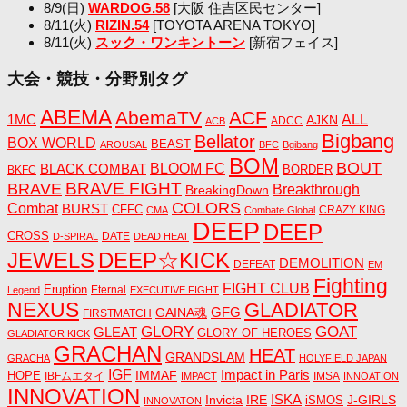
8/9(日)
WARDOG.58
[大阪 住吉区民センター]
8/11(火)
RIZIN.54
[TOYOTA ARENA TOKYO]
8/11(火)
スック・ワンキントーン
[新宿フェイス]
大会・競技・分野別タグ
ABEMA
AbemaTV
ACF
1MC
ALL
AJKN
ADCC
ACB
Bigbang
Bellator
BOX WORLD
BEAST
AROUSAL
BFC
Bgibang
BOM
BOUT
BLACK COMBAT
BLOOM FC
BORDER
BKFC
BRAVE FIGHT
BRAVE
Breakthrough
BreakingDown
COLORS
Combat
BURST
CFFC
CRAZY KING
CMA
Combate Global
DEEP
DEEP
CROSS
DATE
D-SPIRAL
DEAD HEAT
JEWELS
DEEP☆KICK
DEMOLITION
DEFEAT
EM
Fighting
FIGHT CLUB
Eruption
Eternal
Legend
EXECUTIVE FIGHT
NEXUS
GLADIATOR
GAINA魂
GFG
FIRSTMATCH
GLORY
GOAT
GLEAT
GLORY OF HEROES
GLADIATOR KICK
GRACHAN
HEAT
GRANDSLAM
GRACHA
HOLYFIELD JAPAN
IGF
Impact in Paris
IMMAF
HOPE
IBFムエタイ
IMSA
IMPACT
INNOATION
INNOVATION
ISKA
Invicta
IRE
J-GIRLS
iSMOS
INNOVATON