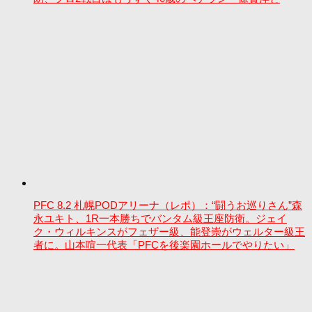
PFC 8.2 札幌PODアリーナ（レポ）：“闘うお巡りさん”森
永ユキト、1R一本勝ちでバンタム級王座防衛。ジェイ
ク・ウィルキンスがフェザー級、能登崇がウェルター級王
者に。山本喧一代表「PFCを後楽園ホールでやりたい」