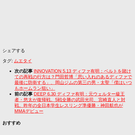
シェアする
タグ:
ムエタイ
次の記事
INNOVATION 5.13 ディファ有明：ベルトを賭け
ての再戦の行方は？門田哲博「思い入れのあるディファで
最後に防衛する」、岡山ジムの第三の男・太聖「僕はいつ
もホームラン狙い」
前の記事
DEEP 6.30 ディファ有明：元ウェルター級王
者・悠太が復帰戦。5戦全勝の武田光司、宮崎直人と対
戦。昨年の全日本学生レスリング準優勝・神田航也が
MMAデビュー
おすすめ