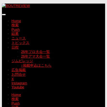
コ
ン
テ
ン
Home
ツ
検索
へ
Push
ス
結果
キ
ニュース
ッ
トピックス
プ
日程
26年プロ大会一覧
26年アマ大会一覧
ジムビレッジ
↑掲載申込はこちら
広告掲載
お問合せ
X
Instagram
Youtube
Home
検索
Push