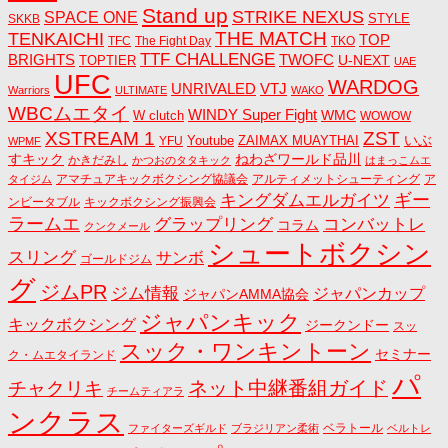
Stand up
STRIKE NEXUS
SPACE ONE
STYLE
SKKB
THE MATCH
TENKAICHI
TOP
TFC
The Fight Day
TKO
TTF CHALLENGE
BRIGHTS
TWOFC
U-NEXT
TOPTIER
UAE
UFC
WARDOG
UNRIVALED
VTJ
Warriors
ULTIMATE
WAKO
WBCムエタイ
WINDY Super Fight
WMC
W clutch
WOWOW
ZST
XSTREAM 1
いぶ
Youtube
ZAIMAX MUAYTHAI
YFU
WPMF
すキック
ねわざワールド品川
かきだみし
かつおのタタキック
はまっこムエ
アマチュアキックボクシング協議会
アルティメットシューティング
ア
タイジム
キングダムエルガイツ
ギー
ンビータブル
キックボクシング振興会
ラームエ
コンバットレ
グラップリング
コラム
クンクメール
シュートボクシン
スリング
サンボ
ゴールドジム
グ
ジムPR
ジム情報
ジャパンカップ
ジャパンAMMA協会
ジャパンキック
キックボクシング
ジークンドー
スッ
スック・ワンキントーン
セミナー
ク・ムエタイランド
パ
ネット中継番組ガイド
チャクリキ
チームティアラ
ンクラス
ベラトール
ファイターズギルド
ブラジリアン柔術
ベルトレ