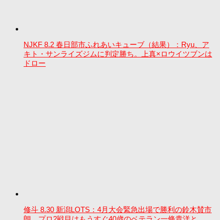
NJKF 8.2 春日部市ふれあいキューブ（結果）：Ryu、ア
キト・サンライズジムに判定勝ち。上真×ロウイツブンは
ドロー
修斗 8.30 新潟LOTS：4月大会緊急出場で勝利の鈴木賛市
朗、プロ2戦目はもうすぐ40歳のベテラン一條貴洋と