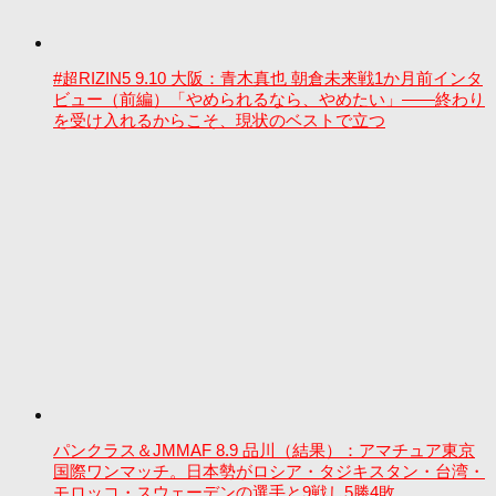
#超RIZIN5 9.10 大阪：青木真也 朝倉未来戦1か月前インタ
ビュー（前編）「やめられるなら、やめたい」――終わり
を受け入れるからこそ、現状のベストで立つ
パンクラス＆JMMAF 8.9 品川（結果）：アマチュア東京
国際ワンマッチ。日本勢がロシア・タジキスタン・台湾・
モロッコ・スウェーデンの選手と9戦し5勝4敗