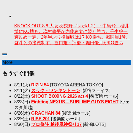
KNOCK OUT 8.8 大阪 羽曳野（レポ/1-2）：中島玲、櫻井
博にKO勝ち。玖村修平が内藤凌太に競り勝つ。壬生狼一
輝改め一輝、2年半ぶり復帰戦は1R KO勝ち。戦闘員1号、
啓斗との接戦制す。渡口耀・翔磨・堀田優月がKO勝ち
More
もうすぐ開催
8/11(火)
RIZIN.54
[TOYOTA ARENA TOKYO]
8/11(火)
スック・ワンキントーン
[新宿フェイス]
8/22(土)
SHOOT BOXING 2026 act.4
[後楽園ホール]
8/23(日)
Fighting NEXUS – SUBLIME GUYS FIGHT
[ウェ
スタ川越]
8/26(水)
GRACHAN 84
[後楽園ホール]
8/29(土)
RISE 201
[後楽園ホール]
8/30(日)
プロ修斗 越後風神祭り17
[新潟LOTS]