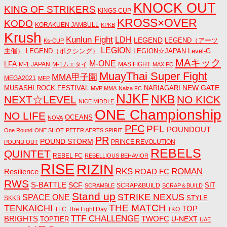
KNOCK OUT
KING OF STRIKERS
KINGS CUP
KROSS×OVER
KODO
KORAKUEN JAMBULL
KPKB
Krush
Kunlun Fight
LDH
LEGEND
LEGEND（アーツ
Ks-CUP
LEGION
主催）
LEGEND（ボクシング）
LEGION☆JAPAN
Level-G
MAキック
M-ONE
LFA
M-1 JAPAN
M-1ムエタイ
MAS FIGHT
MAX FC
MuayThai Super Fight
MMA甲子園
MEGA2021
MFP
NEW GATE
MUSASHI ROCK FESTIVAL
NARIAGARI
MVP MMA
Naiza FC
NJKF
NKB
NEXT☆LEVEL
NO KICK
NICE MIDDLE
ONE Championship
NO LIFE
OCEANS
NOVA
PFC
PFL
POUNDOUT
One Round
ONE SHOT
PETER AERTS SPIRIT
PR
POUND STORM
PRINCE REVOLUTION
POUND OUT
REBELS
QUINTET
REBEL FC
REBELLIOUS BEHAVIOR
RISE
RIZIN
RKS
ROMAN
ROAD FC
Resilience
RWS
S-BATTLE
SCF
SIT
SCRAP&BUILD
SCRAMBLE
SCRAP＆BUILD
Stand up
STRIKE NEXUS
SPACE ONE
STYLE
SKKB
THE MATCH
TENKAICHI
TOP
TFC
The Fight Day
TKO
TTF CHALLENGE
BRIGHTS
TWOFC
U-NEXT
TOPTIER
UAE