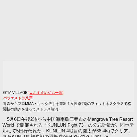
GYM VILLAGE
[→おすすめジム一覧]
パラエストラ八戸
青森からプロMMA・キック選手を輩出！女性率9割のフィットネスクラスで格
闘技の動きを使ってストレス解消！
5月6日午後2時から中国海南島三亜市のMangrove Tree Resort
World で開催される「KUNLUN Fight 73」の公式計量が、同ホテ
ルにて5日行われた。KUNLUN 4戦目の健太が66.4kgでクリア、
またKUNLUN初参戦の潘隆成が64.3kgでクリアした。