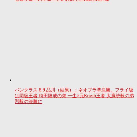
パンクラス 8.9 品川（結果）：ネオブラ準決勝。フライ級
は同級王者 時田隆成の弟 一生×元Krush王者 大鹿統毅の弟
烈毅の決勝に