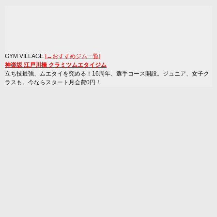
GYM VILLAGE
[→おすすめジム一覧]
神楽坂 江戸川橋 クラミツムエタイジム
立ち技最強、ムエタイを究める！16周年、選手コース開設。ジュニア、女子ク
ラスも。今ならスタート月会費0円！