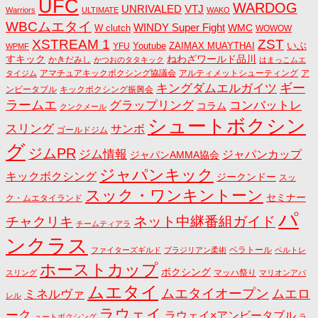
UFC
WARDOG
UNRIVALED
VTJ
Warriors
ULTIMATE
WAKO
WBCムエタイ
WINDY Super Fight
WMC
W clutch
WOWOW
ZST
XSTREAM 1
いぶ
Youtube
ZAIMAX MUAYTHAI
YFU
WPMF
すキック
ねわざワールド品川
かきだみし
かつおのタタキック
はまっこムエ
アマチュアキックボクシング協議会
アルティメットシューティング
ア
タイジム
キングダムエルガイツ
ギー
ンビータブル
キックボクシング振興会
ラームエ
コンバットレ
グラップリング
コラム
クンクメール
シュートボクシン
スリング
サンボ
ゴールドジム
グ
ジムPR
ジム情報
ジャパンカップ
ジャパンAMMA協会
ジャパンキック
キックボクシング
ジークンドー
スッ
スック・ワンキントーン
セミナー
ク・ムエタイランド
パ
ネット中継番組ガイド
チャクリキ
チームティアラ
ンクラス
ベラトール
ファイターズギルド
ブラジリアン柔術
ベルトレ
ホーストカップ
ボクシング
マッハ祭り
スリング
マリオンアパ
ムエタイ
ムエタイオープン
ミネルヴァ
ムエロ
レル
ラウェイ
ーク
ラウェイ×アンビータブル
ュートボクシング
ラ