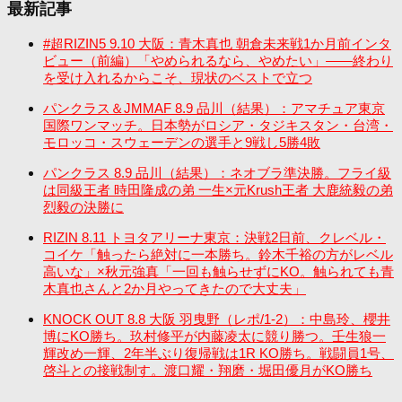
最新記事
#超RIZIN5 9.10 大阪：青木真也 朝倉未来戦1か月前インタ
ビュー（前編）「やめられるなら、やめたい」――終わり
を受け入れるからこそ、現状のベストで立つ
パンクラス＆JMMAF 8.9 品川（結果）：アマチュア東京
国際ワンマッチ。日本勢がロシア・タジキスタン・台湾・
モロッコ・スウェーデンの選手と9戦し5勝4敗
パンクラス 8.9 品川（結果）：ネオブラ準決勝。フライ級
は同級王者 時田隆成の弟 一生×元Krush王者 大鹿統毅の弟
烈毅の決勝に
RIZIN 8.11 トヨタアリーナ東京：決戦2日前、クレベル・
コイケ「触ったら絶対に一本勝ち。鈴木千裕の方がレベル
高いな」×秋元強真「一回も触らせずにKO。触られても青
木真也さんと2か月やってきたので大丈夫」
KNOCK OUT 8.8 大阪 羽曳野（レポ/1-2）：中島玲、櫻井
博にKO勝ち。玖村修平が内藤凌太に競り勝つ。壬生狼一
輝改め一輝、2年半ぶり復帰戦は1R KO勝ち。戦闘員1号、
啓斗との接戦制す。渡口耀・翔磨・堀田優月がKO勝ち