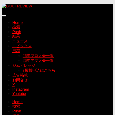
コ
ン
テ
ン
Home
ツ
検索
へ
Push
ス
結果
キ
ニュース
ッ
トピックス
プ
日程
26年プロ大会一覧
26年アマ大会一覧
ジムビレッジ
↑掲載申込はこちら
広告掲載
お問合せ
X
Instagram
Youtube
Home
検索
Push