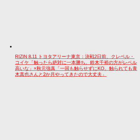
RIZIN 8.11 トヨタアリーナ東京：決戦2日前、クレベル・
コイケ「触ったら絶対に一本勝ち。鈴木千裕の方がレベル
高いな」×秋元強真「一回も触らせずにKO。触られても青
木真也さんと2か月やってきたので大丈夫」