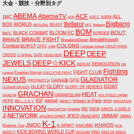
大会・競技・分野別タグ
ABEMA
AbemaTV
ACF
1MC
ALL
AJKN
ADCC
ACB
Bigbang
Bellator
BOX WORLD
BEAST
AROUSAL
BFC
Bgibang
BOM
BOUT
BLACK COMBAT
BLOOM FC
BORDER
BKFC
BRAVE FIGHT
BRAVE
Breakthrough
BreakingDown
COLORS
Combat
BURST
CFFC
CRAZY KING
CMA
Combate Global
DEEP
DEEP
CROSS
DATE
D-SPIRAL
DEAD HEAT
JEWELS
DEEP☆KICK
DEMOLITION
DEFEAT
EM
Fighting
FIGHT CLUB
Eruption
Eternal
Legend
EXECUTIVE FIGHT
NEXUS
GLADIATOR
GAINA魂
GFG
FIRSTMATCH
GLORY
GOAT
GLEAT
GLORY OF HEROES
GLADIATOR KICK
GRACHAN
HEAT
GRANDSLAM
GRACHA
HOLYFIELD JAPAN
IGF
Impact in Paris
IMMAF
HOPE
IBFムエタイ
IMSA
IMPACT
INNOATION
INNOVATION
ISKA
Invicta
IRE
J-GIRLS
iSMOS
INNOVATON
J-NETWORK
JMMAF
JFKO
JMAEXPO
JANJIRA SPIRIT
JMMA
K-1
JMOC
KHAOS
K-SPIRIT
Rookies Cup
KAKUMEI
KICK
KICK BOXING WORLD CUP
KING
ADDICT!
KICKJAM
KING OF KINGS