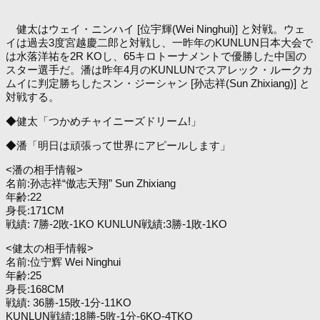
健太はウェイ・ニンハイ [位宇輝(Wei Ninghui)] と対戦。ウェ
イは過去3度宮越慶二郎と対戦し、一昨年のKUNLUN日本大会で
は水落洋祐を2R KOし、65キロトーナメントで優勝した中国の
スター選手だ。潘は昨年4月のKUNLUNでスアレック・ルークカ
ムイに判定勝ちしたスン・ジーシャン [孙志祥(Sun Zhixiang)] と
対戦する。
◆健太「つかめチャイニーズドリーム!」
◆潘「明日は頑張って世界にアピールします」
<潘の相手情報>
名前:孙志祥“傲志天翔” Sun Zhixiang
年齢:22
身長:171CM
戦績: 7勝-2敗-1KO KUNLUN戦績:3勝-1敗-1KO
<健太の相手情報>
名前:位宁辉 Wei Ninghui
年齢:25
身長:168CM
戦績: 36勝-15敗-1分-11KO
KUNLUN戦績:18勝-5敗-1分-6KO-4TKO