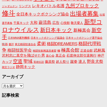
九州プロキック
レキオバトル名護
リングス
ジャダムナン
修斗
出場者募集
全日本キックボクシング協会
出場
新型コ
巌流島
大和
広告
千葉キック
心技館
敬天愛人
選手募集
ロナウイルス
新日本キック
新空
新極真会
手
日本MMA審判機構
日本キックボクシング協議会
日本キックボクシング選手協会
格闘代理戦
柔術
格闘DREAMERS
映画
書評
東北格闘技連合会
争
極真会館
格闘技医学会
武林風
正道会館
極
格闘技振興議員連盟
沢村忠に真空を飛ばせた男
真正会
石渡伸太郎引退興行
神戸
直心会
空道
聖域
野良犬祭
蹴拳
達人
カップ
藤原祭
超人祭り
英雄伝説
静岡キック
雑文ラジオ
アーカイブ
ア
ー
カ
記事検索
イ
ブ