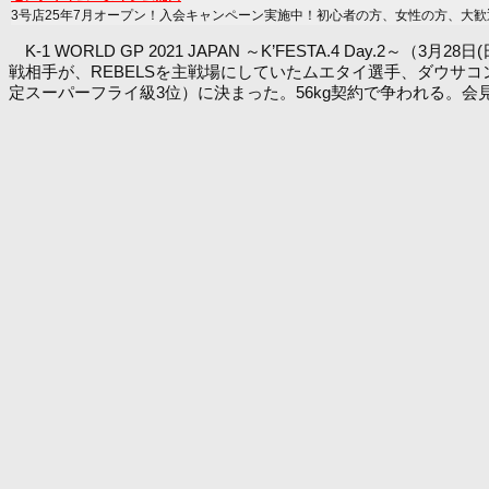
3号店25年7月オープン！入会キャンペーン実施中！初心者の方、女性の方、大歓
K-1 WORLD GP 2021 JAPAN ～K’FESTA.4 Day
戦相手が、REBELSを主戦場にしていたムエタイ選手、ダウサ
定スーパーフライ級3位）に決まった。56kg契約で争われる。会見のレポ