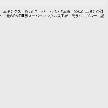
ム五反田チームキングス／Krushスーパー・バンタム級（55kg）王者）の対
ム／元WPMF世界スーパーバンタム級王者、元ラジャダムナン認
）