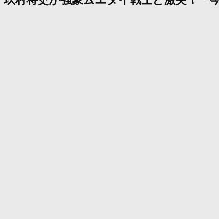
玖村将史が強豪ムエタイ戦士と激突！「