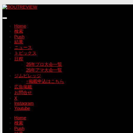
コ
ン
テ
ン
Home
ツ
検索
へ
Push
ス
結果
キ
ニュース
ッ
トピックス
プ
日程
26年プロ大会一覧
26年アマ大会一覧
ジムビレッジ
↑掲載申込はこちら
広告掲載
お問合せ
X
Instagram
Youtube
Home
検索
Push