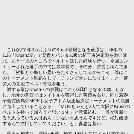
これが約1年3カ月ぶりのKrush登場となる萩原は、昨年の
1.26「Krush.97」で晃貴とバンタム級の新王者決定戦を戦い敗
北。あと一歩のところでベルトを逃した経験を持つ。今回エン
トリーされた選手の中では最年長で、その分、苦労も積んでき
た。「挫折とか悔しい思いをたくさんしてるからこそ、僕はこ
のトーナメント制覇をして、チャンピオンになります」と、苦
労人の意地でベルト奪取を狙う。
対する峯はKrushへの参戦はこれが2戦目となる19歳。しか
し、地元の関西ではタイトルを獲得した実績もあり、同じ若獅
子会館所属のMOEも女子アトム級王座決定トーナメントの決勝
に進出していることから、「MOEちゃんと2人で大阪にKrushの
ベルトを持って帰ろうと思います」と意気込む。「僕が優勝す
ると思っている人はあんまいないと思うんですけど、絶対優勝
するんで注目していてください」と、鼻息は荒い。
藤田vs橋本は、藤田が5戦、橋本は4戦と共にキャリアの浅い