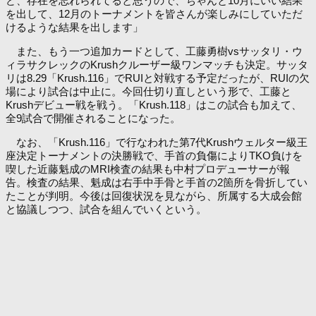
ど、存在を忘れられてると思うので、ちゃんと10月にいい結果
を出して、12月のトーナメントを皆さんが楽しみにしていただ
けるような結果を出します」
また、もう一つ追加カードとして、工藤勇樹vsサッタリ・ウ
ィラサクレックのKrushクルーザー級ワンマッチも決定。サッタ
リは8.29「Krush.116」でRUIと対戦する予定だったが、RUIの欠
場により試合は中止に。今回仕切り直しという形で、工藤と
Krushデビュー戦を戦う。「Krush.118」はこの試合も加えて、
全9試合で開催されることになった。
なお、「Krush.116」で行なわれた第7代Krushウェルター級王
座決定トーナメントの決勝戦で、手首の負傷によりTKO負けを
喫した近藤魁成のMRI検査の結果も中村プロデューサーが報
告。検査の結果、魁成は右手中手骨と手首の2箇所を骨折してい
たことが判明。今後は回復状況を見ながら、所属する大成会館
と協議しつつ、試合を組んでいくという。