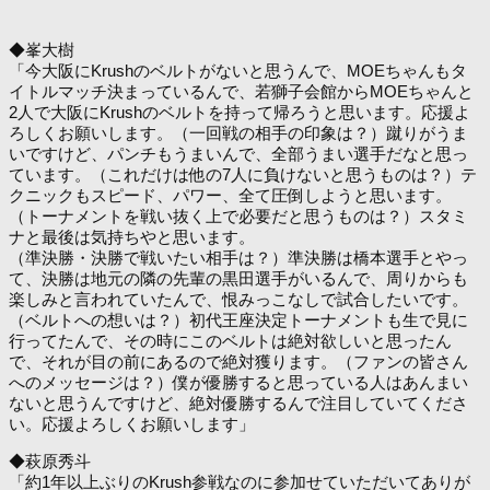
◆峯大樹
「今大阪にKrushのベルトがないと思うんで、MOEちゃんもタ
イトルマッチ決まっているんで、若獅子会館からMOEちゃんと
2人で大阪にKrushのベルトを持って帰ろうと思います。応援よ
ろしくお願いします。（一回戦の相手の印象は？）蹴りがうま
いですけど、パンチもうまいんで、全部うまい選手だなと思っ
ています。（これだけは他の7人に負けないと思うものは？）テ
クニックもスピード、パワー、全て圧倒しようと思います。
（トーナメントを戦い抜く上で必要だと思うものは？）スタミ
ナと最後は気持ちやと思います。
（準決勝・決勝で戦いたい相手は？）準決勝は橋本選手とやっ
て、決勝は地元の隣の先輩の黒田選手がいるんで、周りからも
楽しみと言われていたんで、恨みっこなしで試合したいです。
（ベルトへの想いは？）初代王座決定トーナメントも生で見に
行ってたんで、その時にこのベルトは絶対欲しいと思ったん
で、それが目の前にあるので絶対獲ります。（ファンの皆さん
へのメッセージは？）僕が優勝すると思っている人はあんまい
ないと思うんですけど、絶対優勝するんで注目していてくださ
い。応援よろしくお願いします」
◆萩原秀斗
「約1年以上ぶりのKrush参戦なのに参加せていただいてありが