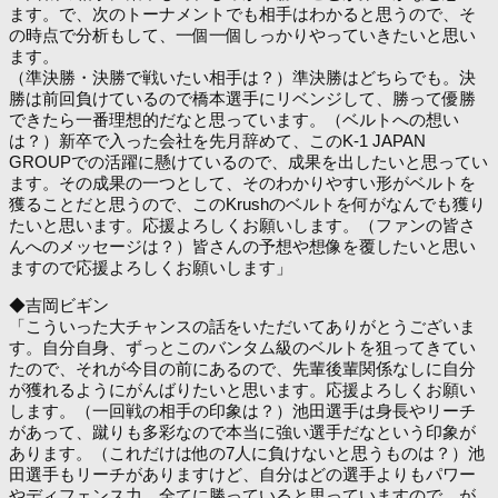
ます。で、次のトーナメントでも相手はわかると思うので、そ
の時点で分析もして、一個一個しっかりやっていきたいと思い
ます。
（準決勝・決勝で戦いたい相手は？）準決勝はどちらでも。決
勝は前回負けているので橋本選手にリベンジして、勝って優勝
できたら一番理想的だなと思っています。（ベルトへの想い
は？）新卒で入った会社を先月辞めて、このK-1 JAPAN
GROUPでの活躍に懸けているので、成果を出したいと思ってい
ます。その成果の一つとして、そのわかりやすい形がベルトを
獲ることだと思うので、このKrushのベルトを何がなんでも獲り
たいと思います。応援よろしくお願いします。（ファンの皆さ
んへのメッセージは？）皆さんの予想や想像を覆したいと思い
ますので応援よろしくお願いします」
◆吉岡ビギン
「こういった大チャンスの話をいただいてありがとうございま
す。自分自身、ずっとこのバンタム級のベルトを狙ってきてい
たので、それが今目の前にあるので、先輩後輩関係なしに自分
が獲れるようにがんばりたいと思います。応援よろしくお願い
します。（一回戦の相手の印象は？）池田選手は身長やリーチ
があって、蹴りも多彩なので本当に強い選手だなという印象が
あります。（これだけは他の7人に負けないと思うものは？）池
田選手もリーチがありますけど、自分はどの選手よりもパワー
やディフェンス力、全てに勝っていると思っていますので、が