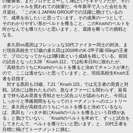
の優勝者。まだプロデビューして3戦というキャリアだが、その
ポテンシャルを買われての抜擢だ。今年新卒で入った会社を先
月退社。「このK-1 JAPAN GROUPでの活躍に懸けているの
で、成果を出したいと思っています。その成果の一つとして、
そのわかりやすい形がベルトを獲ること。このKrushのベルトを
何がなんでも獲りたいと思います」と、退路を断っての挑戦と
なる。
多久田vs黒田はフレッシュな10代ファイター同士の対決。ま
だ現役高校生で17歳の多久田は2018年のK-1甲子園-55kgの王者
で、プロになってからは3勝1敗という成績を残している。前回
の試合となった3.28「Krush.112」では松本日向に敗れたが、
「高校生のうちにKrushのベルトを獲ると決めてチャンスが来た
ので、ここは逃せないと思っています」と、現役高校生Krush王
者を目指す。
対する黒田も19歳。7.21「Krush.115」では元王者の晃貴と対
戦。試合には敗れたものの、急なオファーにも関わらず、延長
まで持ち込み晃貴を苦戦させた試合ぶりが認められた。今回は
しっかりと準備期間をもらってのトーナメントへのエントリー
だ。多久田が高校生のうちにベルトを獲ると決めているなら
ば、黒田も「ハタチ前にKrushのベルトを獲るという目標があ
る」と負けていない。「Krushのベルトを求めて、ずっと試合を
してきたんで、ベルトを獲りたいと思います」と、10代王者を
目標に掲げてトーナメントに挑む。