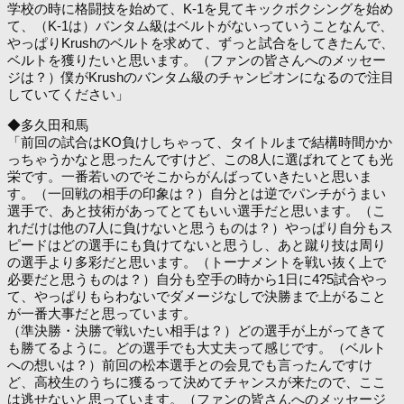
学校の時に格闘技を始めて、K-1を見てキックボクシングを始め
て、（K-1は）バンタム級はベルトがないっていうことなんで、
やっぱりKrushのベルトを求めて、ずっと試合をしてきたんで、
ベルトを獲りたいと思います。（ファンの皆さんへのメッセー
ジは？）僕がKrushのバンタム級のチャンピオンになるので注目
していてください」
◆多久田和馬
「前回の試合はKO負けしちゃって、タイトルまで結構時間かか
っちゃうかなと思ったんですけど、この8人に選ばれてとても光
栄です。一番若いのでそこからがんばっていきたいと思いま
す。（一回戦の相手の印象は？）自分とは逆でパンチがうまい
選手で、あと技術があってとてもいい選手だと思います。（こ
れだけは他の7人に負けないと思うものは？）やっぱり自分もス
ピードはどの選手にも負けてないと思うし、あと蹴り技は周り
の選手より多彩だと思います。（トーナメントを戦い抜く上で
必要だと思うものは？）自分も空手の時から1日に4?5試合やっ
て、やっぱりもらわないでダメージなしで決勝まで上がること
が一番大事だと思っています。
（準決勝・決勝で戦いたい相手は？）どの選手が上がってきて
も勝てるように。どの選手でも大丈夫って感じです。（ベルト
への想いは？）前回の松本選手との会見でも言ったんですけ
ど、高校生のうちに獲るって決めてチャンスが来たので、ここ
は逃せないと思っています。（ファンの皆さんへのメッセージ