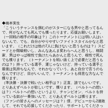
◆橋本実生
「こういうチャンスを掴むのがスターになる男やと思ってるん
で、何がなんでも死んでも獲ったります。応援お願いします。
（一回戦の相手の印象は？）このトーナメントには弱い人はい
ないんで。でも、自分がやりやすいファイトスタイルかなと思
います。（これだけは他の7人に負けないと思うものは？）スピ
ードとか階級軽いし、みんなあんま変わらへんと思うし、格闘
家、男はやっぱ根性で負けたらあかんと思うんで、根性で死ん
でも獲ります。（トーナメントを戦い抜く上で必要だと思うも
のは？）持っている選手、運じゃないけど、持っている選手と
最後は気持ちなんで、それかなっていう。あと自分で言うのも
なんですけど、目がいいんで、トーナメントも得意な方なんで
獲ります。
（準決勝・決勝で戦いたい相手は？）正直、誰でもいいです。
とりあえずベルトが欲しいです。獲ります。（ベルトへの想い
は？）ベルトへの想いというより、チャンピオン、ベルトを持
っている奴が一番強いんで、とりあえずベルトは獲ります。
（ファンの皆さんへのメッセージは？）僕、デビューから2連敗
して、それでも応援してくださったり、サポートしてくださっ