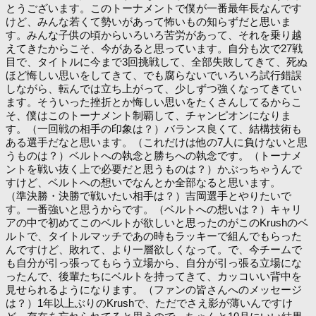
とうございます。このトーナメントで僕が一番最年長なんです
けど、みんな若くて勢いがあって怖いもの知らずだと思いま
す。みんな子供の頃からいろいろ苦労があって、それを乗り越
えてきたからこそ、今があると思っています。自分も次で27戦
目で、タイトルに今まで3回挑戦して、全部失敗してきて、死ぬ
ほど悔しい思いをしてきて、でも腐らないでいろいろ試行錯誤
しながら、転んでは立ち上がって、少しずつ強くなってきてい
ます。そういった挫折とか悔しい思いをたくさんしてるからこ
そ、僕はこのトーナメント制覇して、チャンピオンになりま
す。（一回戦の相手の印象は？）バランス良くて、結構技術も
ある選手だなと思います。（これだけは他の7人に負けないと思
うものは？）ベルトへの執念と勝ちへの執念です。（トーナメ
ントを戦い抜く上で必要だと思うものは？）かぶっちゃうんで
すけど、ベルトへの想いでなんとか全部なると思います。
（準決勝・決勝で戦いたい相手は？）吉岡選手とやりたいで
す。一番強いと思うからです。（ベルトへの想いは？）キャリ
アの中で初めてこのベルトが欲しいと思ったのがこのKrushのベ
ルトで、タイトルマッチであの時もラッキーで組んでもらった
んですけど、敗れて、より一層欲しくなって。で、今チームで
も自分が引っ張ってもらう立場から、自分が引っ張る立場にな
ったんで、後輩たちにベルトを持ってきて、カッコいい背中を
見せられるようになります。（ファンの皆さんへのメッセージ
は？）1年以上ぶりのKrushで、ただでさえ影が薄いんですけ