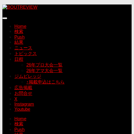
コ
ン
テ
ン
Home
ツ
検索
へ
Push
ス
結果
キ
ニュース
ッ
トピックス
プ
日程
26年プロ大会一覧
26年アマ大会一覧
ジムビレッジ
↑掲載申込はこちら
広告掲載
お問合せ
X
Instagram
Youtube
Home
検索
Push