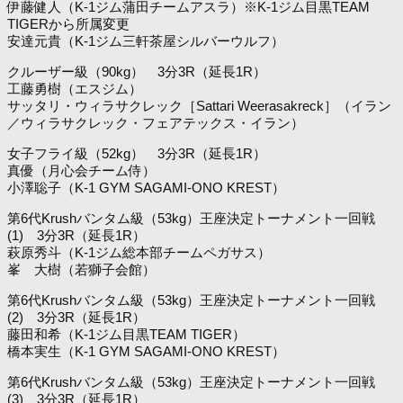
伊藤健人（K-1ジム蒲田チームアスラ）※K-1ジム目黒TEAM
TIGERから所属変更
安達元貴（K-1ジム三軒茶屋シルバーウルフ）
クルーザー級（90kg） 3分3R（延長1R）
工藤勇樹（エスジム）
サッタリ・ウィラサクレック［Sattari Weerasakreck］（イラン
／ウィラサクレック・フェアテックス・イラン）
女子フライ級（52kg） 3分3R（延長1R）
真優（月心会チーム侍）
小澤聡子（K-1 GYM SAGAMI-ONO KREST）
第6代Krushバンタム級（53kg）王座決定トーナメント一回戦
(1) 3分3R（延長1R）
萩原秀斗（K-1ジム総本部チームペガサス）
峯 大樹（若獅子会館）
第6代Krushバンタム級（53kg）王座決定トーナメント一回戦
(2) 3分3R（延長1R）
藤田和希（K-1ジム目黒TEAM TIGER）
橋本実生（K-1 GYM SAGAMI-ONO KREST）
第6代Krushバンタム級（53kg）王座決定トーナメント一回戦
(3) 3分3R（延長1R）