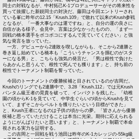
同士の対戦なるが、中村拓己K-1プロデューサーがその将来性を
買って抜擢した新鋭同士の対決だ。藤田は今回エントリーされ
ている峯に昨年の12.15「Krush.109」で敗れて以来のKrush参戦
となるが、「一番大事なのは運ですね」と、自分の運の良さに
自信がある様子。会見中、言葉は少なかったものの、「まず一
回戦の橋本選手をボコボコにするんで見ていてください」と強
気な発言を放っていた。
一方、デビューから2連敗を喫しながらも、そこから2連勝と
巻き返し始めている橋本も「こういうチャンスを掴むのがスタ
ーになる男」と、こちらも強気の発言だ。「男は根性で負けた
らあかんと思うんで、根性で死んでも獲ります」と、持ち前の
根性でトーナメント制覇を誓っていた。
今回のトーナメントの優勝候補と目されているのが吉岡だ。
Krushのリングでも2連勝中で、3.28「Krush.112」では元Krush
バンタム級王者の晃貴を破って、インパクトを残した。「幼稚
園の頃からK-1を見ていて、中学生ぐらいの頃からKrushを見て
いて、まずそこからベルトを獲りたいという目標ができた」
と、Krush王者になるのは子供の頃からの夢。「皆さんから優勝
候補と思っていただけることは本当に光栄。期待に応えられる
ようにがんばりたいと思います」と、トーナメント制覇で本命
視される実力を証明する。
この吉岡と一回戦を戦う池田は昨年のK-1カレッジの-55kg級