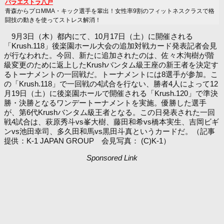
パラエストラ八戸
青森からプロMMA・キック選手を輩出！女性率9割のフィットネスクラスで格
闘技の動きを使ってストレス解消！
9月3日（木）都内にて、10月17日（土）に開催される
「Krush.118」後楽園ホール大会の追加対戦カード発表記者会見
が行なわれた。今回、新たに追加されたのは、佐々木洵樹が階
級変更のために返上したKrushバンタム級王座の新王者を決定す
るトーナメントの一回戦だ。トーナメントには8選手が参加。こ
の「Krush.118」で一回戦の4試合を行ない、勝者4人によって12
月19日（土）に後楽園ホールで開催される「Krush.120」で準決
勝・決勝となるワンデートーナメントを実施。優勝した選手
が、第6代Krushバンタム級王者となる。この日発表された一回
戦4試合は、萩原秀斗vs峯大樹、藤田和希vs橋本実生、吉岡ビギ
ンvs池田幸司、多久田和馬vs黒田斗真というカードだ。（記事
提供：K-1 JAPAN GROUP 会見写真： (C)K-1）
Sponsored Link