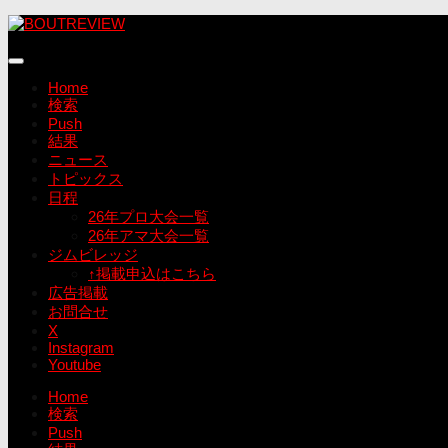
コ
ン
テ
ン
Home
ツ
検索
へ
Push
ス
結果
キ
ニュース
ッ
トピックス
プ
日程
26年プロ大会一覧
26年アマ大会一覧
ジムビレッジ
↑掲載申込はこちら
広告掲載
お問合せ
X
Instagram
Youtube
Home
検索
Push