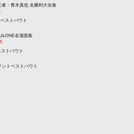
元王者・青木真也 名勝利大全集
M
樹ベストバウト
よみONE名場面集
X
ベストバウト
ーナメントベストバウト