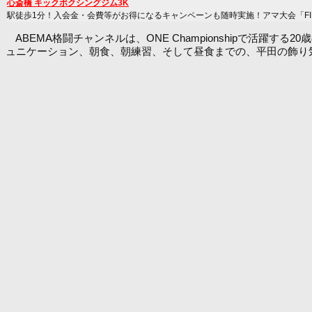
心斎橋 キックボクシングジム3K
駅徒歩1分！入会金・会費等がお得になるキャンペーンも随時実施！アマ大会「FIRST
ABEMA格闘チャンネルは、ONE Championshipで活躍
ュニケーション、朝食、朝練習、そして昼食までの、平田の飾り