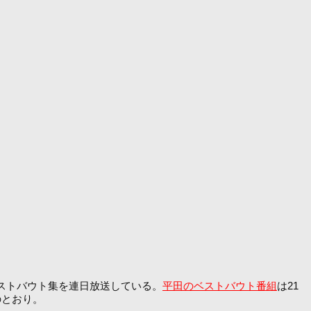
のベストバウト集を連日放送している。
平田のベストバウト番組
は21
のとおり。