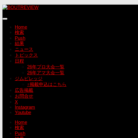
コ
ン
テ
ン
Home
ツ
検索
へ
Push
ス
結果
キ
ニュース
ッ
トピックス
プ
日程
26年プロ大会一覧
26年アマ大会一覧
ジムビレッジ
↑掲載申込はこちら
広告掲載
お問合せ
X
Instagram
Youtube
Home
検索
Push