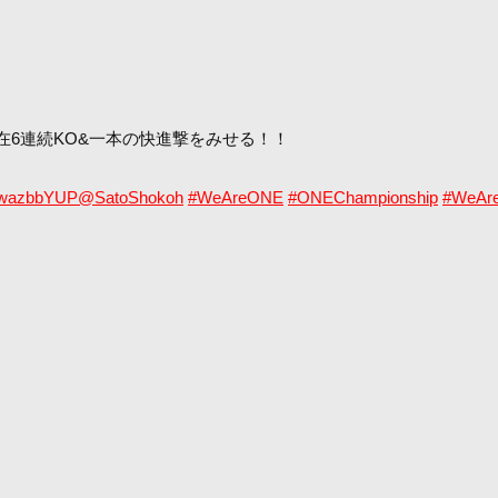
在6連続KO&一本の快進撃をみせる！！
q7wazbbYUP
@SatoShokoh
#WeAreONE
#ONEChampionship
#WeAr