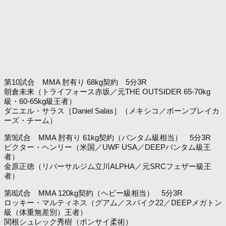
第10試合 MMA 肘有り 68kg契約 5分3R
朝倉未来（トライフォース赤坂／元THE OUTSIDER 65-70kg
級・60-65kg級王者）
ダニエル・サラス［Daniel Salas］（メキシコ／ボーンブレイカ
ーズ・チーム）
第9試合 MMA 肘有り 61kg契約（バンタム級相当） 5分3R
ビクター・ヘンリー（米国／UWF USA／DEEPバンタム級王
者）
金原正徳（リバーサルジム立川ALPHA／元SRCフェザー級王
者）
第8試合 MMA 120kg契約（ヘビー級相当） 5分3R
ロッキー・マルティネス（グアム／スパイク22／DEEPメガトン
級（体重無差別）王者）
関根シュレック秀樹（ボンサイ柔術）