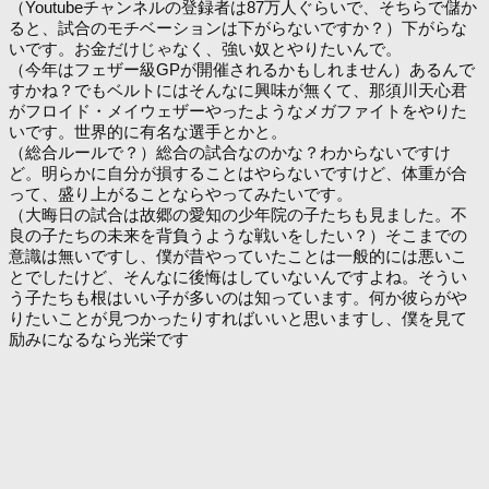
（Youtubeチャンネルの登録者は87万人ぐらいで、そちらで儲か
ると、試合のモチベーションは下がらないですか？）下がらな
いです。お金だけじゃなく、強い奴とやりたいんで。
（今年はフェザー級GPが開催されるかもしれません）あるんで
すかね？でもベルトにはそんなに興味が無くて、那須川天心君
がフロイド・メイウェザーやったようなメガファイトをやりた
いです。世界的に有名な選手とかと。
（総合ルールで？）総合の試合なのかな？わからないですけ
ど。明らかに自分が損することはやらないですけど、体重が合
って、盛り上がることならやってみたいです。
（大晦日の試合は故郷の愛知の少年院の子たちも見ました。不
良の子たちの未来を背負うような戦いをしたい？）そこまでの
意識は無いですし、僕が昔やっていたことは一般的には悪いこ
とでしたけど、そんなに後悔はしていないんですよね。そうい
う子たちも根はいい子が多いのは知っています。何か彼らがや
りたいことが見つかったりすればいいと思いますし、僕を見て
励みになるなら光栄です