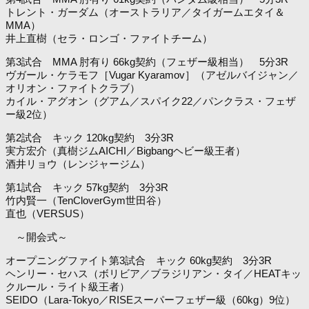
トレント・ガーダム（オーストラリア／タイガームエタイ＆
MMA）
井上直樹（セラ・ロンゴ・ファイトチーム）
第3試合 MMA 肘有り 66kg契約（フェザー級相当） 5分3R
ヴガール・ケラモフ［Vugar Kyaramov］（アゼルバイジャン／
オリオン・ファイトクラブ）
カイル・アグオン（グアム／スパイク22／パンクラス・フェザ
ー級2位）
第2試合 キック 120kg契約 3分3R
実方宏介（真樹ジムAICHI／Bigbangヘビー級王者）
酒井リョウ（レンジャージム）
第1試合 キック 57kg契約 3分3R
竹内賢一（TenCloverGym世田谷）
直也（VERSUS）
～開会式～
オープニングファイト第3試合 キック 60kg契約 3分3R
ヘンリー・セハス（ボリビア／ブラジリアン・タイ／HEATキッ
クルール・ライト級王者）
SEIDO（Lara-Tokyo／RISEスーパーフェザー級（60kg）9位）