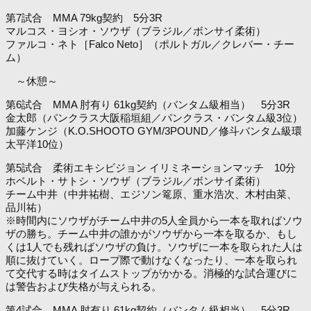
第7試合 MMA 79kg契約 5分3R
マルコス・ヨシオ・ソウザ（ブラジル／ボンサイ柔術）
ファルコ・ネト［Falco Neto］（ポルトガル／クレバー・チー
ム）
～休憩～
第6試合 MMA 肘有り 61kg契約（バンタム級相当） 5分3R
金太郎（パンクラス大阪稲垣組／パンクラス・バンタム級3位）
加藤ケンジ（K.O.SHOOTO GYM/3POUND／修斗バンタム級環
太平洋10位）
第5試合 柔術エキシビジョン イリミネーションマッチ 10分
ホベルト・サトシ・ソウザ（ブラジル／ボンサイ柔術）
チーム中井（中井祐樹、エジソン篭原、重水浩次、木村由菜、
品川祐）
※時間内にソウザがチーム中井の5人全員から一本を取ればソウ
ザの勝ち。チーム中井の誰かがソウザから一本を取るか、もし
くは1人でも残ればソウザの負け。ソウザに一本を取られた人は
順に抜けていく。ロープ際で動けなくなったり、一本を取られ
て交代する時はタイムストップがかかる。消極的な試合運びに
は警告および失格が与えられる。
第4試合 MMA 肘有り 61kg契約（バンタム級相当） 5分3R