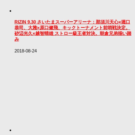
RIZIN 9.30 さいたまスーパーアリーナ：那須川天心×堀口
恭司、大雅×原口健飛、キックトーナメント前哨戦決定。
砂辺光久×越智晴雄 ストロー級王者対決。朝倉兄弟揃い踏
み
2018-08-24