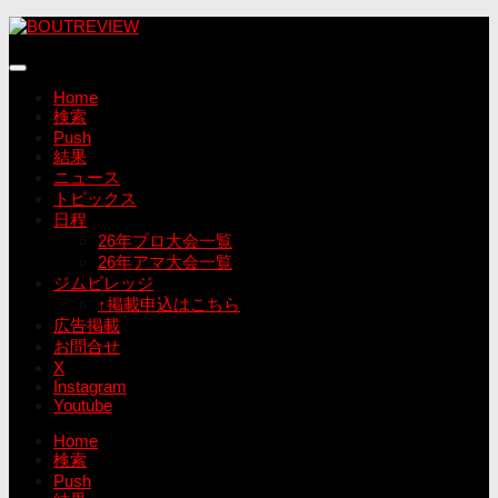
コ
ン
テ
ン
Home
ツ
検索
へ
Push
ス
結果
キ
ニュース
ッ
トピックス
プ
日程
26年プロ大会一覧
26年アマ大会一覧
ジムビレッジ
↑掲載申込はこちら
広告掲載
お問合せ
X
Instagram
Youtube
Home
検索
Push