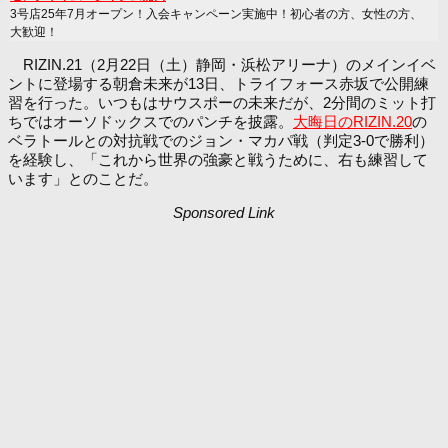
3号店25年7月オープン！入会キャンペーン実施中！初心者の方、女性の方、
大歓迎！
RIZIN.21（2月22日（土）静岡・浜松アリーナ）のメインイベ
ントに登場する朝倉未来が13日、トライフォース赤坂で公開練
習を行った。いつもはサウスポーの未来だが、2分間のミット打
ちではオーソドックスでのパンチを披露。
大晦日のRIZIN.20
の
ベラトールとの対抗戦でのジョン・マカパ戦（判定3-0で勝利）
を経験し、「これから世界の強豪と戦うために、右も練習して
います」とのことだ。
Sponsored Link