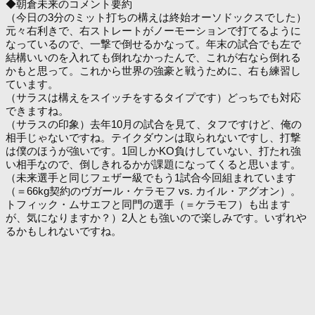
◆朝倉未来のコメント要約
（今日の3分のミット打ちの構えは終始オーソドックスでした）
元々右利きで、右ストレートがノーモーションで打てるように
なっているので、一撃で倒せるかなって。年末の試合でも左で
結構いいのを入れても倒れなかったんで、これが右なら倒れる
かもと思って。これから世界の強豪と戦うために、右も練習し
ています。
（サラスは構えをスイッチをするタイプです）どっちでも対応
できますね。
（サラスの印象）去年10月の試合を見て、タフですけど、俺の
相手じゃないですね。テイクダウンは取られないですし、打撃
は僕のほうが強いです。1回しかKO負けしていない、打たれ強
い相手なので、倒しきれるかが課題になってくると思います。
（未来選手と同じフェザー級でもう1試合今回組まれています
（＝66kg契約のヴガール・ケラモフ vs. カイル・アグオン）。
トフィック・ムサエフと同門の選手（＝ケラモフ）も出ます
が、気になりますか？）2人とも強いので楽しみです。いずれや
るかもしれないですね。