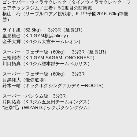
ゴンナパー・ウィラサクレック（タイ／ウィラサクレック・フ
ェアテックスジム／王者）※2度目の防衛戦
横山 巧（リーブルロア／挑戦者、K-1甲子園2016 -60kg準優
勝）
ライト級（62.5kg） 3分3R（延長1R）
里見柚己（K-1 GYM横浜infinity）
金子大輝（K-1ジム大宮チームレオン）
スーパー・フェザー級（60kg） 3分3R（延長1R）
三輪裕樹（K-1 GYM SAGAMI-ONO KREST）
川口拓真（K-1ジム総本部チームペガサス）
スーパー・フェザー級（60kg） 3分3R
目黒翔大（優弥道場）
鈴木一晴（キックボクシングアカデミーROOTS）
スーパー・バンタム級 3分3R
片岡祐嘉（K-1ジム五反田チームキングス）
“狂拳”迅（WIZARDキックボクシングジム）