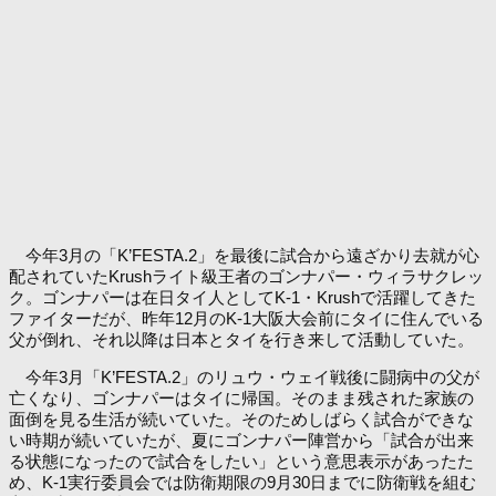
今年3月の「K’FESTA.2」を最後に試合から遠ざかり去就が心
配されていたKrushライト級王者のゴンナパー・ウィラサクレッ
ク。ゴンナパーは在日タイ人としてK-1・Krushで活躍してきた
ファイターだが、昨年12月のK-1大阪大会前にタイに住んでいる
父が倒れ、それ以降は日本とタイを行き来して活動していた。
今年3月「K’FESTA.2」のリュウ・ウェイ戦後に闘病中の父が
亡くなり、ゴンナパーはタイに帰国。そのまま残された家族の
面倒を見る生活が続いていた。そのためしばらく試合ができな
い時期が続いていたが、夏にゴンナパー陣営から「試合が出来
る状態になったので試合をしたい」という意思表示があったた
め、K-1実行委員会では防衛期限の9月30日までに防衛戦を組む