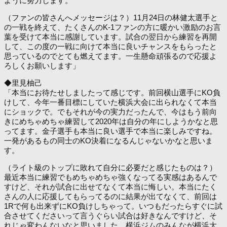
ように努力します。
（ファンの皆さんへメッセージは？）11月24日の林健太選手と
の一戦を終えて、たくさんのK-1ファンの方に暖かい激励のお言
葉を受けて本当に感謝しています。試合の翌日から練習を再開
して、この度の一戦に向けて本当に良いチャンスをもらったと
思っているのでとても燃えてます。一生懸命頑張るので応援よ
ろしくお願いします」
◆里見柚己
「本当にお待たせしましたって感じです。前回横山選手にKO負
けして、今年一番目標にしていた横浜大会に出られなくて本当
にショックで。でもそれが今の実力だったんで、今はもう前向
きにめちゃめちゃ練習して2020年は自分の年にしようかなと思
ってます。金子選手も本当に良い選手で本当に楽しみですね。
一発があるもの同士のKO決着になるんじゃないかなと思いま
す。
（ライト級のトップに敗れて自分に必要だと感じたものは？）
最近本当に練習でもめちゃめちゃ強くなってる実感はあるんで
すけど、それが試合に出せてなくて本当に悔しい。本当にたく
さんの人に応援してもらってるのに結果が出てなくて、前回は
1Rで何も出来ずにKO負けしちゃって。いつもだったらすぐに試
合させてくださいって言うぐらい試合は好きなんですけど、そ
れじゃ変わんないなと思いました。横浜ジムのみんなが横浜大