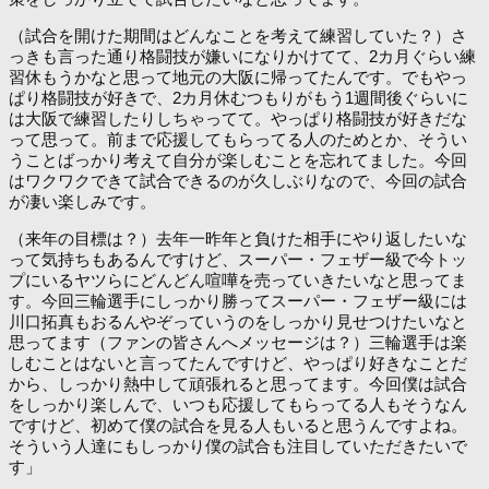
（試合を開けた期間はどんなことを考えて練習していた？）さ
っきも言った通り格闘技が嫌いになりかけてて、2カ月ぐらい練
習休もうかなと思って地元の大阪に帰ってたんです。でもやっ
ぱり格闘技が好きで、2カ月休むつもりがもう1週間後ぐらいに
は大阪で練習したりしちゃってて。やっぱり格闘技が好きだな
って思って。前まで応援してもらってる人のためとか、そうい
うことばっかり考えて自分が楽しむことを忘れてました。今回
はワクワクできて試合できるのが久しぶりなので、今回の試合
が凄い楽しみです。
（来年の目標は？）去年一昨年と負けた相手にやり返したいな
って気持ちもあるんですけど、スーパー・フェザー級で今トッ
プにいるヤツらにどんどん喧嘩を売っていきたいなと思ってま
す。今回三輪選手にしっかり勝ってスーパー・フェザー級には
川口拓真もおるんやぞっていうのをしっかり見せつけたいなと
思ってます（ファンの皆さんへメッセージは？）三輪選手は楽
しむことはないと言ってたんですけど、やっぱり好きなことだ
から、しっかり熱中して頑張れると思ってます。今回僕は試合
をしっかり楽しんで、いつも応援してもらってる人もそうなん
ですけど、初めて僕の試合を見る人もいると思うんですよね。
そういう人達にもしっかり僕の試合も注目していただきたいで
す」