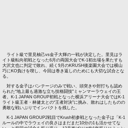
ライト級で里見柚己vs金子大輝の一戦が決定した。里見はラ
イト級転向初戦となった6月の両国大会でK-1初出場を果たすも
大沢文也に判定で敗れ、続く9月のKRUSH後楽園大会では横山
巧にKO負けを喫し、今回は巻き返しのためにも大切な試合とな
る。
対する金子はバンテージのみで戦い、頭突きや肘打ちも認め
られた“地上最も過激な立ち技格闘技”ミャンマーラウェイの王
者。K-1 JAPAN GROUP初戦となった横浜アリーナ大会ではK-1
ライト級王者・林健太との“王者対決”に挑み、敗れはしたものの
勇敢な戦いぶりでインパクトを残した。
K-1 JAPAN GROUP2戦目でKrush初参戦となった金子は「K-1
ルールの中でラウェイの良さはまだまだ10分の1も活かせてな