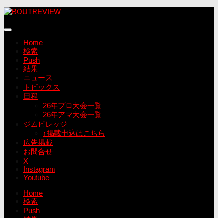
コ
ン
テ
ン
Home
ツ
検索
へ
Push
ス
結果
キ
ニュース
ッ
トピックス
プ
日程
26年プロ大会一覧
26年アマ大会一覧
ジムビレッジ
↑掲載申込はこちら
広告掲載
お問合せ
X
Instagram
Youtube
Home
検索
Push