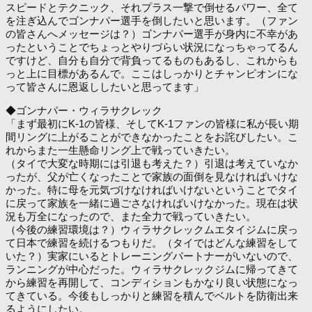
スピードとテクニック、それプラス一撃で倒せるパワー、全て
を注ぎ込んでゴンナパー選手を倒したいと思います。（ファン
の皆さんへメッセージは？）ゴンナパー選手が身内に不幸があ
ったということでちょっとやりづらい状況になっちゃってるん
ですけど、自分も自分で背負ってるものもあるし、これからも
っと上に目標があるんで。ここはしっかりとチャンピオンにな
って皆さんに恩返ししたいと思ってます」
◆ゴンナパー・ウィラサクレック
「まず最初にK-1の皆様、そしてK-1ファンの皆様に私が長い期
間リングに上がることができなかったことをお詫びしたい。こ
れからまた一生懸命リング上で戦っていきたい。
（タイで大変な時期には引退も考えた？）引退は考えていなか
ったが、父が亡くなったことで家族の面倒を見なければいけな
かった。特に母を元気づけなければいけないということでタイ
に戻って家族を一緒に過ごさなければいけなかった。現在は状
況も万全になったので、また全力で戦っていきたい。
（今後の練習環境は？）ウィラサクレックムエタイジムに戻っ
て日本で練習を続けるつもりだ。（タイではどんな練習をして
いた？）実家にいるとトレーニングパートナーがいないので、
ランニングが中心だった。ウィラサクレックジムに帰ってきて
から練習を再開して、コンディションもかなり良い状態になっ
てきている。今後もしっかりと練習を積んでベルトを防衛出来
るようにしたい。