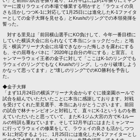
い」と前回の試合を振り返り、12月半ばには約1年振りにミャン
マーに渡りラウェイの本場で修業する明かすと「ラウェイの良
さも活かしつつK-1に対応して1月25日には進化したK-1ファイタ
ーとしての金子大輝を見せる」とKrushのリングでの本領発揮を
誓った。
対する里見は「前回横山選手にKO負けして、今年一番目標に
していた横浜大会に出られなくて本当にショックだった」と地
元・横浜アリーナ大会に出場できなかった悔しさを露わにする
も、その屈辱をバネに「2020年は自分の年にする」と宣言。ミ
ャンマーラウェイ王者の金子に対して「ここはK-1のリングでも
ラウェイのリングでもなくKrushのリング。しっかり破壊しよう
かなって思ってます」と“壊しのリング”でのKO勝利を予告し
た。
◆金子大輝
「まず11月24日の横浜アリーナ大会からすぐに後楽園ホールで
試合を組んでいただいたことに本当に感謝しております。対戦
を受けてくれた里見選手、本当にありがとうございます。前回
の試合で林チャンピオンと対戦して、直々にK-1というものを教
えていただいたと思っていて、またK-1ジム大宮の方でK-1ルー
ルの特訓も重ねています。そして12月半ばにはまたミャンマー
に行ってラウェイの修業をして、ラウェイの良さも活かしつつ
K-1に対応するように、1月25日には進化したK-1ファイターとし