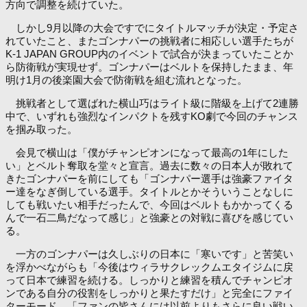
方向で調整を続けていた。
しかし9月以降の大会ですでにタイトルマッチが決定・予定さ
れていたこと、またゴンナパーの挑戦者に相応しい選手たちが
K-1 JAPAN GROUP内のイベントで試合が決まっていたことか
ら防衛戦が実現せず。ゴンナパーはベルトを保持したまま、年
明け1月の後楽園大会で防衛戦を組む流れとなった。
挑戦者として選ばれた横山巧はライト級に階級を上げて2連勝
中で、いずれも強烈なインパクトを残すKO劇で今回のチャンス
を掴み取った。
会見で横山は「僕がチャンピオンになって最高の1年にした
い」とベルト奪取を堂々と宣言。過去に数々の日本人が敗れて
きたゴンナパーを前にしても「ゴンナパー選手は強豪ファイタ
ー達をなぎ倒している選手。タイトルとかそういうことなしに
しても戦いたい相手だったんで、今回はベルトもかかってくる
んで一石二鳥だなって感じ」と強豪との対戦に喜びを感じてい
る。
一方のゴンナパーは久しぶりの日本に「寒いです」と苦笑い
を浮かべながらも「今後はウィラサクレックムエタイジムに戻
って日本で練習を続ける。しっかりと練習を積んでチャンピオ
ンである自分の役割をしっかりと果たすだけ」と完全にファイ
ターモード。「ファンの皆さんには以前よりもさらに良い戦い