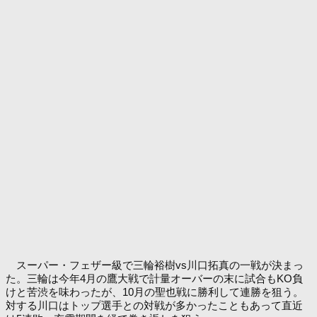
スーパー・フェザー級で三輪裕樹vs川口拓真の一戦が決まっ
た。三輪は今年4月の鷹大戦で計量オーバーの末に試合もKO負
けと苦渋を味わったが、10月の聖也戦に勝利して連勝を狙う。
対する川口はトップ選手との対戦が多かったこともあって直近