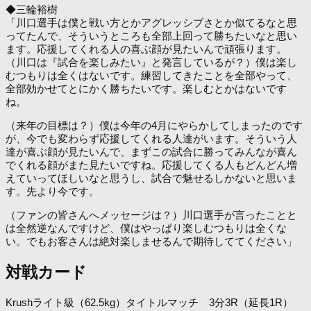
◆三輪裕樹
「川口選手は僕と戦い方とかアグレッシブさとか似てるなと思
ってたんで、そういうところも全部上回って勝ちたいなと思い
ます。応援してくれる人の喜ぶ顔が見たいんで頑張ります。
（川口は『試合を楽しみたい』と発言しているが？）僕は楽し
むつもりは全くはないです。練習してきたことを全部やって、
全部効かせてとにかく勝ちたいです。楽しむとかはないです
ね。
（来年の目標は？）僕は今年の4月にやらかしてしまったのです
が、今でも変わらず応援してくれる人達がいます。そういう人
達が喜ぶ顔が見たいんで、まずこの試合に勝ってみんなが喜ん
でくれる顔がまた見たいですね。応援してくる人もどんどん増
えていってほしいなと思うし、試合で魅せるしかないと思いま
す。先より今です。
（ファンの皆さんへメッセージは？）川口選手が言ったことと
は全然逆なんですけど、僕はやっぱり楽しむつもりは全くな
い。でもお客さんは絶対楽しませるんで期待しててください」
対戦カード
Krushライト級（62.5kg）タイトルマッチ 3分3R（延長1R）