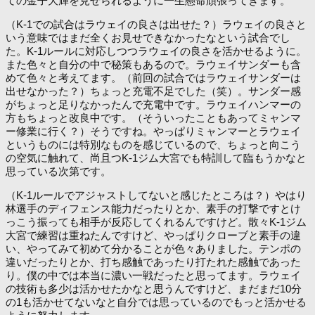
ての金子大輝を見せられるように一生懸命頑張ってきます。
（K-1での試合はラウェイの良さは出せた？）ラウェイの良さと
いう意味ではまだ全くお見せできなかったなという試合でし
た。K-1ルールに対応しつつラウェイの良さを活かせるように。
また色々と自分の中で秘策もあるので。ラウェイサンダーも含
めて色々と考えてます。（前回の試合ではラウェイサンダーは
出せなかった？）ちょっと充電不足でした（笑）。サンダー感
がちょっと足りなかったんで充電中です。ラウェイハンマーの
方もちょっと改良中です。（そういったこともあってミャンマ
ー修業に行く？）そうですね。やっぱりミャンマーとラウェイ
というものには特別なものを感じているので、ちょっと向こう
の空気に触れて、尚且つK-1ジム大宮でも特訓して臨もうかなと
思っている次第です。
（K-1ルールでアジャストしてないと感じたところは？）やはり
林選手のディフェンス能力だったりとか、素手の打撃ですとけ
っこう振っても相手が反応してくれるんですけど。散々K-1ジム
大宮で練習は重ねたんですけど、やっぱりクローブと素手の違
い、やってみて初めて分かることが色々ありました。テンポの
違いだったりとか、打ち感触であったり打たれた感触であった
り。僕の中では本当に濃い一戦だったと思ってます。ラウェイ
の技術も多少は活かせたかなと思うんですけど、まだまだ10分
の1も活かせてないなと自分では思っているのでもっと活かせる