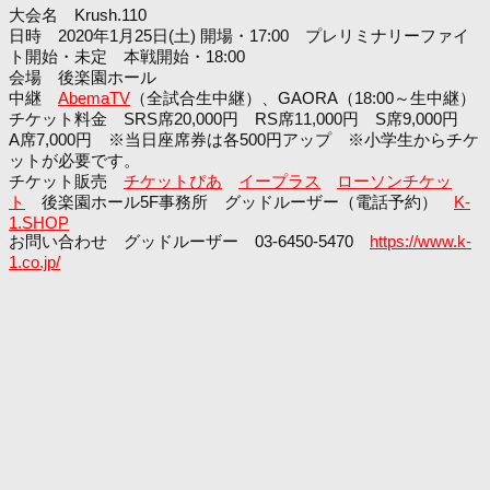
大会名 Krush.110
日時 2020年1月25日(土) 開場・17:00 プレリミナリーファイ
ト開始・未定 本戦開始・18:00
会場 後楽園ホール
中継
AbemaTV
（全試合生中継）、GAORA（18:00～生中継）
チケット料金 SRS席20,000円 RS席11,000円 S席9,000円
A席7,000円 ※当日座席券は各500円アップ ※小学生からチケ
ットが必要です。
チケット販売
チケットぴあ
イープラス
ローソンチケッ
ト
後楽園ホール5F事務所 グッドルーザー（電話予約）
K-
1.SHOP
お問い合わせ グッドルーザー 03-6450-5470
https://www.k-
1.co.jp/