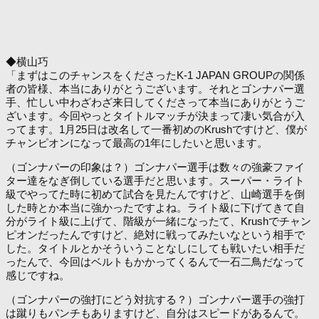
◆横山巧
「まずはこのチャンスをくださったK-1 JAPAN GROUPの関係
者の皆様、本当にありがとうございます。それとゴンナパー選
手、忙しい中わざわざ来日してくださって本当にありがとうご
ざいます。今回やっとタイトルマッチが決まって凄い気合が入
ってます。1月25日は改名して一番初めのKrushですけど、僕が
チャンピオンになって最高の1年にしたいと思います。
（ゴンナパーの印象は？）ゴンナパー選手は数々の強豪ファイ
ター達をなぎ倒している選手だと思います。スーパー・ライト
級でやってた時に初めて試合を見たんですけど、山崎選手を倒
した時とか本当に強かったですよね。ライト級に下げてきて自
分がライト級に上げて、階級が一緒になったて、Krushでチャン
ピオンだったんですけど、絶対に戦ってみたいなという相手で
した。タイトルとかそういうことなしにしても戦いたい相手だ
ったんで、今回はベルトもかかってくるんで一石二鳥だなって
感じですね。
（ゴンナパーの強打にどう対抗する？）ゴンナパー選手の強打
は蹴りもパンチもありますけど、自分はスピードがあるんで。