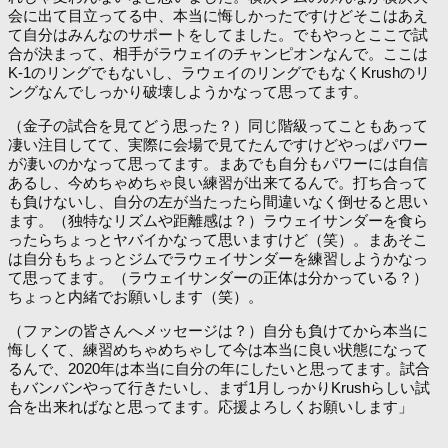
会に出て目立ってる中、本当に悔しかったですけどそこはあえ
て自分はみんなのサポートをしてました。でもやっとここで試
合が決まって、相手がラウェイのチャンピオンなんで。ここは
K-1のリングでもないし、ラウェイのリングでもなくKrushのリ
ングなんでしっかり破壊しようかなって思ってます。
（金子の試合を見てどう思った？）同じ階級ってこともあって
凄い注目してて、実際に会場で見てたんですけどやっぱパワー
が凄いのかなって思ってます。まあでも自分もパワーには自信
あるし、今めちゃめちゃ良い練習が出来てるんで。打ち合って
も負けないし、自分の左が当たったら間違いなく倒せると思い
ます。（独特なリズムや距離感は？）ラウェイサンダーを食ら
ったらちょっとヤバイかなって思いますけど（笑）。まあそこ
は自分もちょっとジムでラウェイサンダーを練習しようかなっ
て思ってます。（ラウェイサンダーの正体は分かっている？）
ちょっと内緒でお願いします（笑）。
（ファンの皆さんへメッセージは？）自分も負けてから本当に
悔しくて、練習めちゃめちゃして今は本当に良い状態になって
るんで、2020年は本当に自分の年にしたいと思ってます。試合
もバンバンやって行きたいし、まず1月しっかりKrushらしい試
合を出来ればなと思ってます。応援よろしくお願いします」