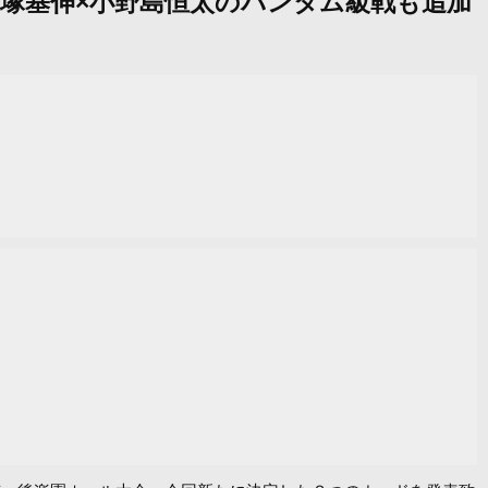
戦。手塚基伸×小野島恒太のバンタム級戦も追加