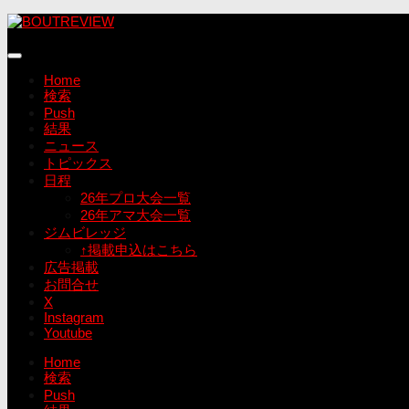
コ
ン
テ
ン
Home
ツ
検索
へ
Push
ス
結果
キ
ニュース
ッ
トピックス
プ
日程
26年プロ大会一覧
26年アマ大会一覧
ジムビレッジ
↑掲載申込はこちら
広告掲載
お問合せ
X
Instagram
Youtube
Home
検索
Push