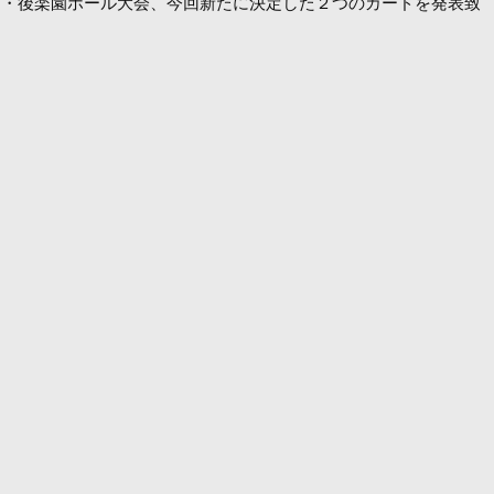
（日）東京・後楽園ホール大会、今回新たに決定した２つのカードを発表致