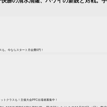
to ONEで快勝の清水清隆、ハワイの新鋭と対
スも。今ならスタート月会費0円！
ィットクラスも！主催大会PFC出場者募集中！