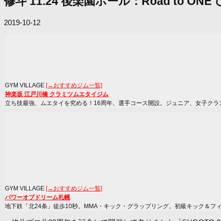
修斗 11.24 後楽園ホール：Road 
2019-10-12
GYM VILLAGE
[→おすすめジム一覧]
神楽坂 江戸川橋 クラミツムエタイジム
立ち技最強、ムエタイを究める！16周年、選手コース開設。ジュニア、女子クラ
GYM VILLAGE
[→おすすめジム一覧]
パワーオブドリーム札幌
地下鉄「北24条」徒歩10秒。MMA・キック・グラップリング。初級キック＆フ