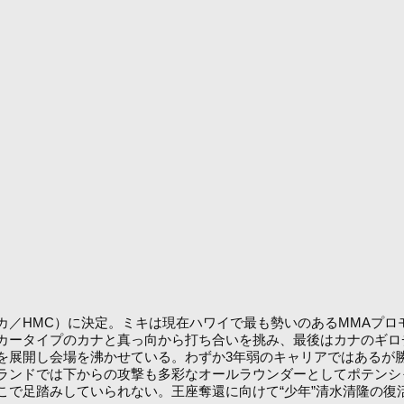
／HMC）に決定。ミキは現在ハワイで最も勢いのあるMMAプロモ
カータイプのカナと真っ向から打ち合いを挑み、最後はカナのギロ
展開し会場を沸かせている。わずか3年弱のキャリアではあるが勝ち
ランドでは下からの攻撃も多彩なオールラウンダーとしてポテンシ
で足踏みしていられない。王座奪還に向けて“少年”清水清隆の復