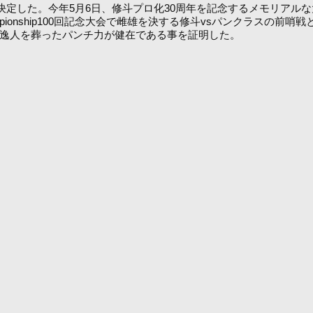
再起戦が決定した。今年5月6日、修斗プロ化30周年を記念するメモリ
pionship100回記念大会で雌雄を決する修斗vsパンクラスの前哨
井逸人を葬ったパンチ力が健在である事を証明した。