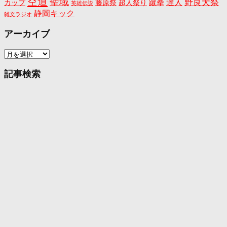
空道
聖域
野良犬祭
蹴拳
達人
カップ
藤原祭
超人祭り
英雄伝説
静岡キック
雑文ラジオ
アーカイブ
ア
ー
カ
記事検索
イ
ブ