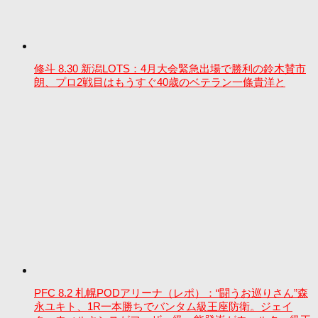
修斗 8.30 新潟LOTS：4月大会緊急出場で勝利の鈴木賛市
朗、プロ2戦目はもうすぐ40歳のベテラン一條貴洋と
PFC 8.2 札幌PODアリーナ（レポ）：“闘うお巡りさん”森
永ユキト、1R一本勝ちでバンタム級王座防衛。ジェイ