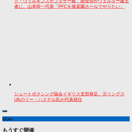
ク・ウィルキンスがフェザー級、能登崇がウェルター級王
者に。山本喧一代表「PFCを後楽園ホールでやりたい」
シュートボクシング協会イギリス支部発足。元リングス
UKのリー・ハスデル氏が代表就任
More
もうすぐ開催