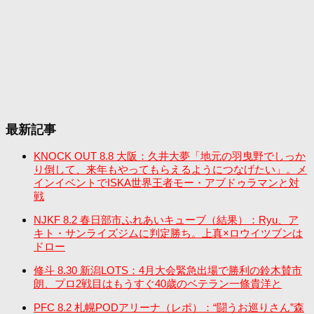
最新記事
KNOCK OUT 8.8 大阪：久井大夢「地元の羽曳野でしっか
り倒して、来年もやってもらえるようにつなげたい」。メ
インイベントでISKA世界王者モー・アブドゥラマンと対
戦
NJKF 8.2 春日部市ふれあいキューブ（結果）：Ryu、ア
キト・サンライズジムに判定勝ち。上真×ロウイツブンは
ドロー
修斗 8.30 新潟LOTS：4月大会緊急出場で勝利の鈴木賛市
朗、プロ2戦目はもうすぐ40歳のベテラン一條貴洋と
PFC 8.2 札幌PODアリーナ（レポ）：“闘うお巡りさん”森