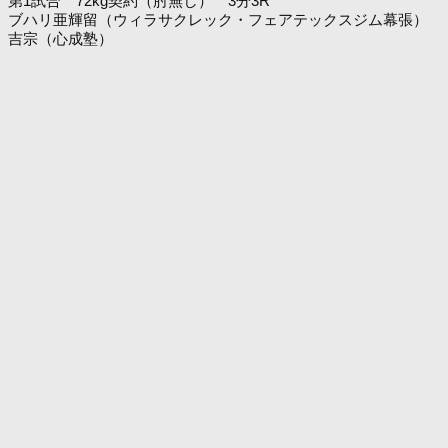
第1試合 72kg契約（肘無し） 3分3R
ブハリ亜輝留（ウィラサクレック・フェアテックスジム幕張）
吉宗（心成塾）