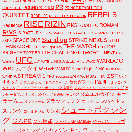
PFC
PFL
POUNDOUT
One Round
ONE SHOT
PETER AERTS SPIRIT
PR
POUND STORM
PRINCE REVOLUTION
POUND OUT
REBELS
QUINTET
REBEL FC
REBELLIOUS BEHAVIOR
RISE
RIZIN
RKS
ROMAN
ROAD FC
Resilience
RWS
S-BATTLE
SCF
SIT
SCRAP&BUILD
SCRAMBLE
SCRAP＆BUILD
Stand up
STRIKE NEXUS
SPACE ONE
STYLE
SKKB
THE MATCH
TENKAICHI
TOP
TFC
The Fight Day
TKO
TTF CHALLENGE
BRIGHTS
TWOFC
U-NEXT
TOPTIER
UAE
UFC
WARDOG
UNRIVALED
VTJ
Warriors
ULTIMATE
WAKO
WBCムエタイ
WINDY Super Fight
WMC
W clutch
WOWOW
ZST
XSTREAM 1
いぶ
Youtube
ZAIMAX MUAYTHAI
YFU
WPMF
すキック
ねわざワールド品川
かきだみし
かつおのタタキック
はまっこムエ
アマチュアキックボクシング協議会
アルティメットシューティング
ア
タイジム
キングダムエルガイツ
ギー
ンビータブル
キックボクシング振興会
ラームエ
コンバットレ
グラップリング
コラム
クンクメール
シュートボクシン
スリング
サンボ
ゴールドジム
グ
ジムPR
ジム情報
ジャパンカップ
ジャパンAMMA協会
ジャパンキック
キックボクシング
ジークンドー
スッ