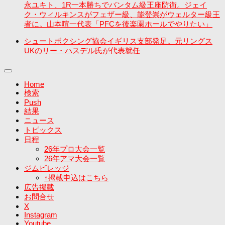
永ユキト、1R一本勝ちでバンタム級王座防衛。ジェイ
ク・ウィルキンスがフェザー級、能登崇がウェルター級王
者に。山本喧一代表「PFCを後楽園ホールでやりたい」
シュートボクシング協会イギリス支部発足。元リングス
UKのリー・ハスデル氏が代表就任
Home
検索
Push
結果
ニュース
トピックス
日程
26年プロ大会一覧
26年アマ大会一覧
ジムビレッジ
↑掲載申込はこちら
広告掲載
お問合せ
X
Instagram
Youtube