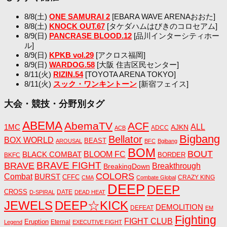
8/8(土)
ONE SAMURAI 2
[EBARA WAVE ARENAおおた]
8/8(土)
KNOCK OUT.67
[タケダハムはびきのコロセアム]
8/9(日)
PANCRASE BLOOD.12
[品川インターシティホー
ル]
8/9(日)
KPKB vol.29
[アクロス福岡]
8/9(日)
WARDOG.58
[大阪 住吉区民センター]
8/11(火)
RIZIN.54
[TOYOTA ARENA TOKYO]
8/11(火)
スック・ワンキントーン
[新宿フェイス]
大会・競技・分野別タグ
ABEMA
AbemaTV
ACF
1MC
ALL
AJKN
ADCC
ACB
Bigbang
Bellator
BOX WORLD
BEAST
AROUSAL
BFC
Bgibang
BOM
BOUT
BLACK COMBAT
BLOOM FC
BORDER
BKFC
BRAVE FIGHT
BRAVE
Breakthrough
BreakingDown
COLORS
Combat
BURST
CFFC
CRAZY KING
CMA
Combate Global
DEEP
DEEP
CROSS
DATE
D-SPIRAL
DEAD HEAT
JEWELS
DEEP☆KICK
DEMOLITION
DEFEAT
EM
Fighting
FIGHT CLUB
Eruption
Eternal
Legend
EXECUTIVE FIGHT