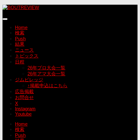
コ
ン
テ
ン
Home
ツ
検索
へ
Push
ス
結果
キ
ニュース
ッ
トピックス
プ
日程
26年プロ大会一覧
26年アマ大会一覧
ジムビレッジ
↑掲載申込はこちら
広告掲載
お問合せ
X
Instagram
Youtube
Home
検索
Push