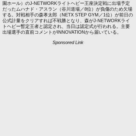
園ホール）のJ-NETWORKライトヘビー王座決定戦に出場予定
だったムハナド・アスラン（谷川道場／8位）が負傷のため欠場
する。対戦相手の森孝太郎（NETX STEP GYM／1位）が前日の
公式計量をクリアすれば不戦勝となり、森がJ-NETWORKライ
トヘビー暫定王者と認定され、当日は認定式が行われる。主要
出場選手の直前コメントがINNOVATIONから届いている。
Sponsored Link