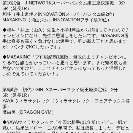
第10試合 J-NETWORKスーパーバンタム級王座決定戦 3分
5R（延長1R）
和斗（井上道場／INNOVATIONスーパーバンタム級2位）
MASAKING（岡山ジム／INNOVATIONフライ級10位）
◆和斗「井上（由久）先生と小学1年生から頑張ってきたのでチ
ャンピオンになり、先生に恩返しをしたいです。MASAKING選
手は身長も高くて負けなしの選手で、強い新人王だと思います
が、パンチでKOしたいです」
◆MASAKING「プロ戦績6戦無敗。無敗のままチャンピオンに
なるのは誰もがかっこいいと思うと思います。まだ知名度も全
然ないですけど、ここでチャンピオンになってもっと活躍した
いので見ていてください！」
第9試合 初代J-GIRLSスーパーフライ級王座決定戦 2分
5R（延長1R）
YAYA ウィラサクレック（ウィラサクレック・フェアテックス幕
張）
魔由美（DRAGON GYM）
◆YAYAウィラサクレック「今回の相手は1年前にデビュー戦で
戦い、結果はドロー。この1年間で、私は成長しました。デビュ