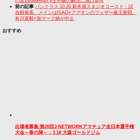
の第1部AbemaTV生中継の解説に堀口恭司
前の記事
パンクラス 10.20 新木場スタジオコースト：試
合順発表。メインはISAO×アグオンのフェザー級王座戦。
有川直毅×加マーク納が中止
おすすめ
出場者募集 第20回J-NETWORKアマチュア全日本選手権
大会～春の陣～：3.18 大森ゴールドジム