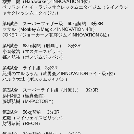
櫻井 健（Hardworker／INNOVATION 1位）
ペッワンチャイ・ラジャサクレックムエタイジム（タイ／ラジ
ャサクレックムエタイジム）
第6試合 スーパーフェザー級 60kg契約 3分3R
マサル（Monkey☆Magic／INNOVATION 4位）
JOKER（ジョーカー／花澤ジム／INNOVATION 8位）
第5試合 68kg契約（肘無し） 3分3R
小倉敬浩（マスターズピット）
都木航祐（ボスジムジャパン）
第4試合 ライト級 3分3R
紀州のマルちゃん（武勇会／INNOVATIONライト級7位）
ハルク大城（ボスジムジャパン）
第3試合 スーパーライト級（肘無し） 3分3R
藤田雄也（極真会館）
藤坂弘樹（M-FACTORY）
第2試合 56kg契約 3分3R
遊羅（マイウェイスピリッツ）
財辺恭輔（REON）