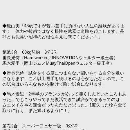
◆魔由美「48歳ですが若い選手に負けない人生の経験がありま
す！ 体力や技術ではなく根性を武器に奇跡を起こします。是
非とも泥臭い昭和のど根性を見に来てください！」
第8試合 68kg契約 3分3R
番長兇侍（Hard worker／INNOVATIONウェルター級王者）
馬木愛里（岡山ジム／MuayThaiOpenウェルター級王者）
◆番長兇侍「試合をする度につまらない闘いをする自分を嫌い
になります。これ以上選手を続けるのは心がもたないので、こ
の試合はいろんなものを賭けて臨む試合になります」
◆馬木愛里「2年半のブランクがあって凄くしんどいところもあ
った。でもこうやってまた復活できて試合ができるってのは、
ムエタイをやる運命だったんだなと思った。1度失った物を全て
取りに行く。また輝けるように！」
第7試合 スーパーフェザー級 3分3R