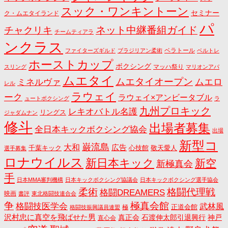
スック・ワンキントーン
セミナー
ク・ムエタイランド
パ
ネット中継番組ガイド
チャクリキ
チームティアラ
ンクラス
ベラトール
ファイターズギルド
ブラジリアン柔術
ベルトレ
ホーストカップ
ボクシング
マッハ祭り
スリング
マリオンアパ
ムエタイ
ムエタイオープン
ミネルヴァ
ムエロ
レル
ラウェイ
ーク
ラウェイ×アンビータブル
ュートボクシング
ラ
九州プロキック
レキオバトル名護
リングス
ジャダムナン
修斗
出場者募集
全日本キックボクシング協会
出場
新型コ
巌流島
大和
広告
千葉キック
心技館
敬天愛人
選手募集
ロナウイルス
新日本キック
新空
新極真会
手
日本MMA審判機構
日本キックボクシング協議会
日本キックボクシング選手協会
格闘代理戦
柔術
格闘DREAMERS
映画
書評
東北格闘技連合会
争
極真会館
格闘技医学会
武林風
正道会館
極
格闘技振興議員連盟
沢村忠に真空を飛ばせた男
真正会
石渡伸太郎引退興行
神戸
直心会