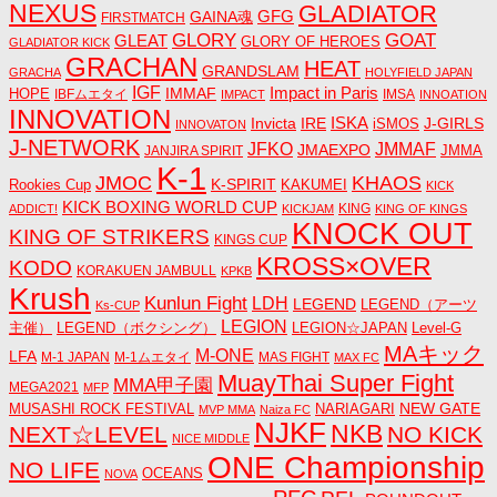
NEXUS
GLADIATOR
GAINA魂
GFG
FIRSTMATCH
GLORY
GOAT
GLEAT
GLORY OF HEROES
GLADIATOR KICK
GRACHAN
HEAT
GRANDSLAM
GRACHA
HOLYFIELD JAPAN
IGF
Impact in Paris
IMMAF
HOPE
IBFムエタイ
IMSA
IMPACT
INNOATION
INNOVATION
ISKA
Invicta
IRE
J-GIRLS
iSMOS
INNOVATON
J-NETWORK
JMMAF
JFKO
JMAEXPO
JANJIRA SPIRIT
JMMA
K-1
JMOC
KHAOS
K-SPIRIT
Rookies Cup
KAKUMEI
KICK
KICK BOXING WORLD CUP
KING
ADDICT!
KICKJAM
KING OF KINGS
KNOCK OUT
KING OF STRIKERS
KINGS CUP
KROSS×OVER
KODO
KORAKUEN JAMBULL
KPKB
Krush
Kunlun Fight
LDH
LEGEND
LEGEND（アーツ
Ks-CUP
LEGION
主催）
LEGEND（ボクシング）
LEGION☆JAPAN
Level-G
MAキック
M-ONE
LFA
M-1 JAPAN
M-1ムエタイ
MAS FIGHT
MAX FC
MuayThai Super Fight
MMA甲子園
MEGA2021
MFP
NEW GATE
MUSASHI ROCK FESTIVAL
NARIAGARI
MVP MMA
Naiza FC
NJKF
NKB
NEXT☆LEVEL
NO KICK
NICE MIDDLE
ONE Championship
NO LIFE
OCEANS
NOVA