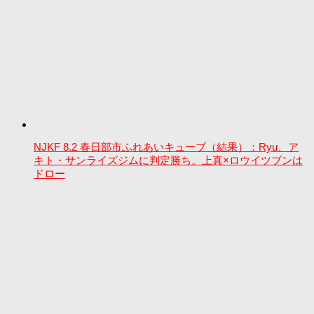
NJKF 8.2 春日部市ふれあいキューブ（結果）：Ryu、ア
キト・サンライズジムに判定勝ち。上真×ロウイツブンは
ドロー