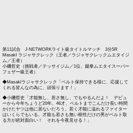
第11試合 J-NETWORKライト級タイトルマッチ 3分5R
MasakI ラジャサクレック（王者／ラジャサクレックムエタイジ
ム／王者）
小磯哲史（挑戦者／テッサイジム／1位、蹴拳ムエタイスーパー
フェザー級王者）
◆MasakIラジャサクレック「ベルト保持できる様に、応援して
くれる皆んなの為に、頑張ります！」
◆小磯哲史「才能無し、若さ無し、でもやるんだよ！ デビュ
ーから今年ちょうど20年。46才、ベルトまでこんだけ長い時間
かけたヤツは他に居ないだろう。若く才能に溢れるファイター
はいくらでもいる。才能も若さも無い根性だけの男がベルト取
る方が絶対面白い！ それを今夜見せる！」