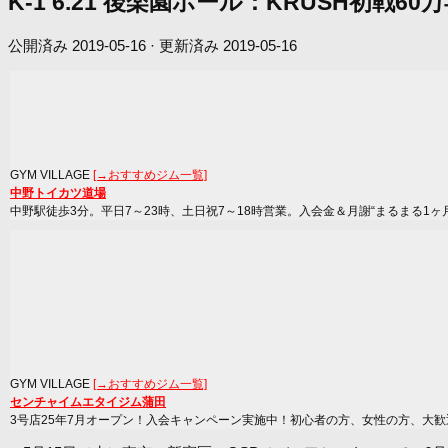
K-1 6.21 後楽園ホール：KRUSH
公開済み
2019-05-16
· 更新済み
2019-05-16
GYM VILLAGE
[→おすすめジム一覧]
中野トイカツ道場
中野駅徒歩3分。平日7～23時、土日祝7～18時営業。入会金＆月謝“まるまる1ヶ
GYM VILLAGE
[→おすすめジム一覧]
センチャイムエタイジム蒲田
3号店25年7月オープン！入会キャンペーン実施中！初心者の方、女性の方、大歓