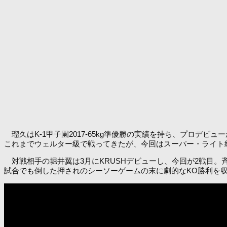
瑠久はK-1甲子園2017-65kg準優勝の実績を持ち、プロデビュ
これまでウェルター級で戦ってきたが、今回はスーパー・ライト
対戦相手の堀井翼は3月にKRUSHデビューし、今回が2戦目
試合でも倒した押されのシーソーゲームの末に劇的なKO勝利を収め