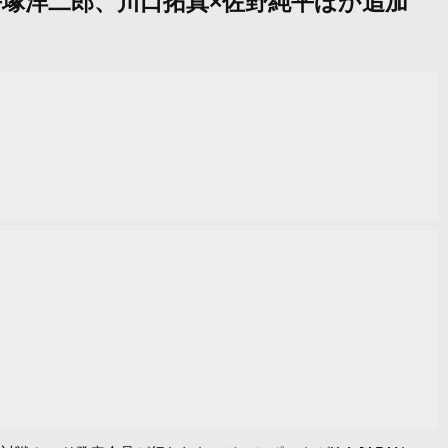
鉄×平塚洋二郎、川口拓真×佐野純平ほか追加