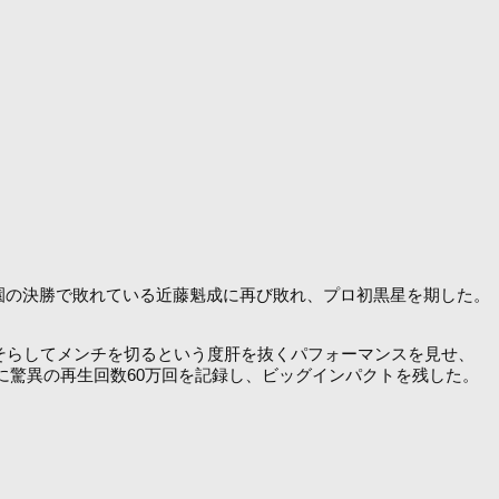
-1甲子園の決勝で敗れている近藤魁成に再び敗れ、プロ初黒星を期した。
そらしてメンチを切るという度肝を抜くパフォーマンスを見せ、
間に驚異の再生回数60万回を記録し、ビッグインパクトを残した。