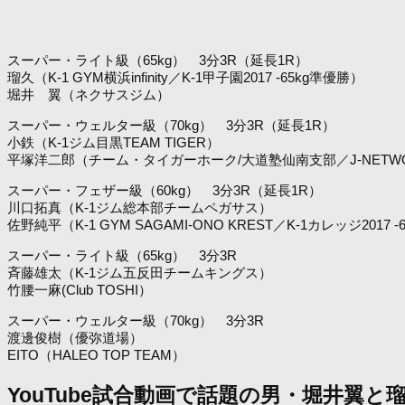
スーパー・ライト級（65kg） 3分3R（延長1R）
瑠久（K-1 GYM横浜infinity／K-1甲子園2017 -65kg準優勝）
堀井 翼（ネクサスジム）
スーパー・ウェルター級（70kg） 3分3R（延長1R）
小鉄（K-1ジム目黒TEAM TIGER）
平塚洋二郎（チーム・タイガーホーク/大道塾仙南支部／J-NET
スーパー・フェザー級（60kg） 3分3R（延長1R）
川口拓真（K-1ジム総本部チームペガサス）
佐野純平（K-1 GYM SAGAMI-ONO KREST／K-1カレッジ2017 -
スーパー・ライト級（65kg） 3分3R
斉藤雄太（K-1ジム五反田チームキングス）
竹腰一麻(Club TOSHI）
スーパー・ウェルター級（70kg） 3分3R
渡邊俊樹（優弥道場）
EITO（HALEO TOP TEAM）
YouTube試合動画で話題の男・堀井翼と