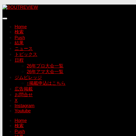
コ
ン
テ
ン
Home
ツ
検索
へ
Push
ス
結果
キ
ニュース
ッ
トピックス
プ
日程
26年プロ大会一覧
26年アマ大会一覧
ジムビレッジ
↑掲載申込はこちら
広告掲載
お問合せ
X
Instagram
Youtube
Home
検索
Push