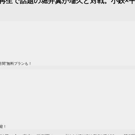
初戦60万再生で話題の堀井翼が瑠久と対戦。小
月間”無料プランも！
迎！