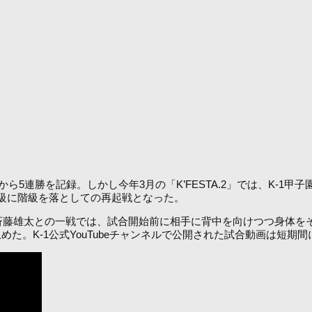
ーから5連勝を記録。しかし今年3月の「K’FESTA.2」では、K
級に階級を落としての再起戦となった。
。斉藤雄太との一戦では、試合開始前に相手に背中を向けつつ身体を
た。K-1公式YouTubeチャンネルで公開された試合動画は短期