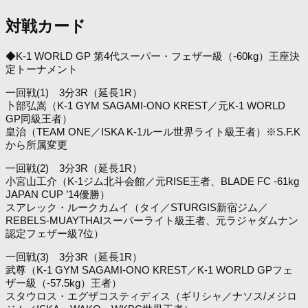
対戦カード
◆K-1 WORLD GP 第4代スーパー・フェザー級（-60kg）王座決
定トーナメント
一回戦(1) 3分3R（延長1R）
卜部弘嵩（K-1 GYM SAGAMI-ONO KREST／元K-1 WORLD
GP同級王者）
皇治（TEAM ONE／ISKA K-1ルール世界ライト級王者）※S.F.K
から所属変更
一回戦(2) 3分3R（延長1R）
小宮山工介（K-1ジム北斗会館／元RISE王者、BLADE FC -61kg
JAPAN CUP ’14優勝）
スアレック・ルークカムイ（タイ／STURGIS新宿ジム／
REBELS-MUAYTHAIスーパーライト級王者、元ラジャダムナン
認定フェザー級7位）
一回戦(3) 3分3R（延長1R）
武尊（K-1 GYM SAGAMI-ONO KREST／K-1 WORLD GPフェ
ザー級（-57.5kg）王者）
スタウロス・エグザコスティディス（ギリシャ／ナソス/メジロ