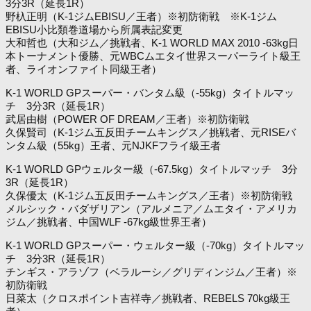
3分3R（延長1R）
野杁正明（K-1ジムEBISU／王者）※初防衛戦 ※K-1ジム
EBISU小比類巻道場から所属表記変更
大和哲也（大和ジム／挑戦者、K-1 WORLD MAX 2010 -63kg日
本トーナメント優勝、元WBCムエタイ世界スーパーライト級王
者、ライオンファイト同級王者）
K-1 WORLD GPスーパー・バンタム級（-55kg）タイトルマッ
チ 3分3R（延長1R）
武居由樹（POWER OF DREAM／王者）※初防衛戦
久保賢司（K-1ジム五反田チームキングス／挑戦者、元RISEバ
ンタム級（55kg）王者、元NJKFフライ級王者
K-1 WORLD GPウェルター級（-67.5kg）タイトルマッチ 3分
3R（延長1R）
久保優太（K-1ジム五反田チームキングス／王者）※初防衛戦
メルシック・バダザリアン（アルメニア／ムエタイ・アメリカ
ジム／挑戦者、中国WLF -67kg級世界王者）
K-1 WORLD GPスーパー・ウェルター級（-70kg）タイトルマッ
チ 3分3R（延長1R）
チンギス・アラゾフ（ベラルーシ／グリディンジム／王者）※
初防衛戦
日菜太（クロスポイント吉祥寺／挑戦者、REBELS 70kg級王