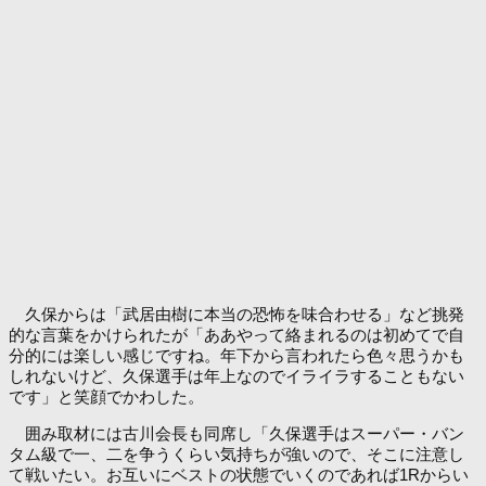
久保からは「武居由樹に本当の恐怖を味合わせる」など挑発
的な言葉をかけられたが「ああやって絡まれるのは初めてで自
分的には楽しい感じですね。年下から言われたら色々思うかも
しれないけど、久保選手は年上なのでイライラすることもない
です」と笑顔でかわした。
囲み取材には古川会長も同席し「久保選手はスーパー・バン
タム級で一、二を争うくらい気持ちが強いので、そこに注意し
て戦いたい。お互いにベストの状態でいくのであれば1Rからい