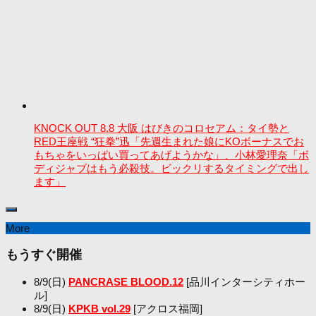
KNOCK OUT 8.8 大阪 はびきのコロセアム：タイ勢と
RED王座戦 “狂拳”迅「先週生まれた娘にKOボーナスでお
もちゃをいっぱい買ってあげようかな」、小林愛理奈「ボ
ディジャブはもう必殺技。ビックリするタイミングで出し
ます」
More
もうすぐ開催
8/9(日)
PANCRASE BLOOD.12
[品川インターシティホー
ル]
8/9(日)
KPKB vol.29
[アクロス福岡]