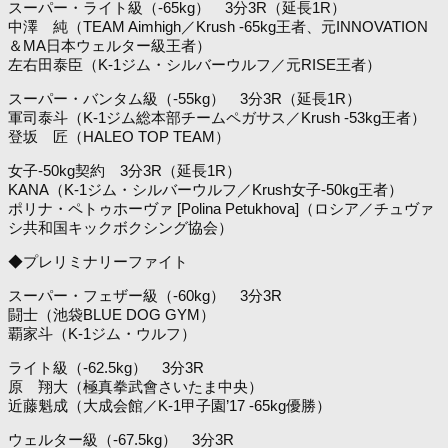
スーパー・ライト級（-65kg） 3分3R（延長1R）
中澤 純（TEAM Aimhigh／Krush -65kg王者、元INNOVATION
＆MA日本ウェルター級王者）
左右田泰臣（K-1ジム・シルバーウルフ／元RISE王者）
スーパー・バンタム級（-55kg） 3分3R（延長1R）
軍司泰斗（K-1ジム総本部チームペガサス／Krush -53kg王者）
登坂 匠（HALEO TOP TEAM）
女子-50kg契約 3分3R（延長1R）
KANA（K-1ジム・シルバーウルフ／Krush女子-50kg王者）
ポリナ・ペトゥホーヴァ [Polina Petukhova]（ロシア／チュヴァ
シ共和国キックボクシング協会）
◆プレリミナリーファイト
スーパー・フェザー級（-60kg） 3分3R
闘士（池袋BLUE DOG GYM）
覇家斗（K-1ジム・ウルフ）
ライト級（-62.5kg） 3分3R
原 翔大（極真拳武會さいたま中央）
近藤魁成（大成会館／K-1甲子園’17 -65kg優勝）
ウェルター級（-67.5kg） 3分3R