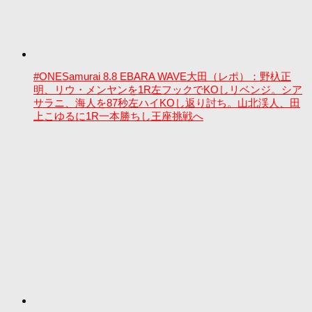
#ONESamurai 8.8 EBARA WAVE大田（レポ）：野杁正
明、リウ・メンヤンを1R左フックでKOしリベンジ。シア
サラニ、海人を87秒左ハイKOし返り討ち。山北渓人、田
上こゆるに1R一本勝ちし王座挑戦へ