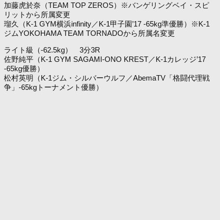
加藤虎於奈（TEAM TOP ZEROS）※バンゲリングベイ・スピ
リットから所属変更
瑠久（K-1 GYM横浜infinity／K-1甲子園’17 -65kg準優勝）※K-1
ジムYOKOHAMA TEAM TORNADOから所属名変更
ライト級（-62.5kg） 3分3R
佐野純平（K-1 GYM SAGAMI-ONO KREST／K-1カレッジ’17
-65kg優勝）
松村英明（K-1ジム・シルバーウルフ／AbemaTV「格闘代理戦
争」-65kgトーナメント優勝）