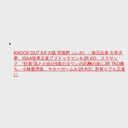
KNOCK OUT 8.8 大阪 羽曳野（レポ）：地元出身 久井大
夢、ISKA世界王者アブドゥラマンを2R KO。スラサッ
ク、“狂拳”迅との合計6度のダウンの応酬の末に3R TKO勝
ち。小林愛理奈、サネーガームを1R KOし肘有りでも王者
に