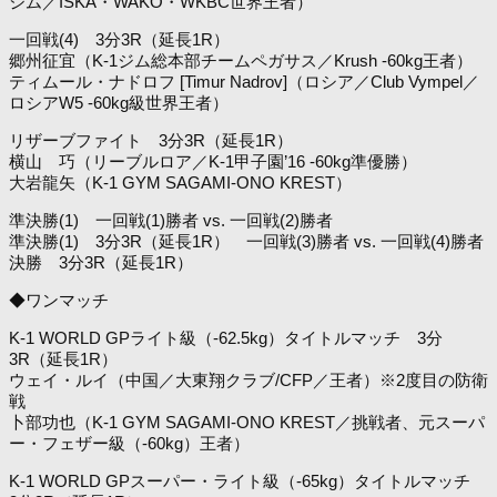
ジム／ISKA・WAKO・WKBC世界王者）
一回戦(4) 3分3R（延長1R）
郷州征宜（K-1ジム総本部チームペガサス／Krush -60kg王者）
ティムール・ナドロフ [Timur Nadrov]（ロシア／Club Vympel／
ロシアW5 -60kg級世界王者）
リザーブファイト 3分3R（延長1R）
横山 巧（リーブルロア／K-1甲子園’16 -60kg準優勝）
大岩龍矢（K-1 GYM SAGAMI-ONO KREST）
準決勝(1) 一回戦(1)勝者 vs. 一回戦(2)勝者
準決勝(1) 3分3R（延長1R） 一回戦(3)勝者 vs. 一回戦(4)勝者
決勝 3分3R（延長1R）
◆ワンマッチ
K-1 WORLD GPライト級（-62.5kg）タイトルマッチ 3分
3R（延長1R）
ウェイ・ルイ（中国／大東翔クラブ/CFP／王者）※2度目の防衛
戦
卜部功也（K-1 GYM SAGAMI-ONO KREST／挑戦者、元スーパ
ー・フェザー級（-60kg）王者）
K-1 WORLD GPスーパー・ライト級（-65kg）タイトルマッチ