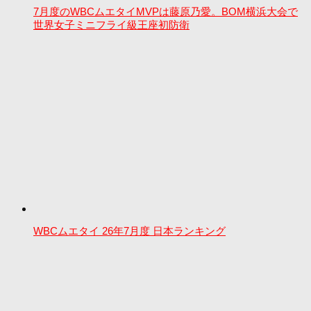
7月度のWBCムエタイMVPは藤原乃愛。BOM横浜大会で
世界女子ミニフライ級王座初防衛
WBCムエタイ 26年7月度 日本ランキング