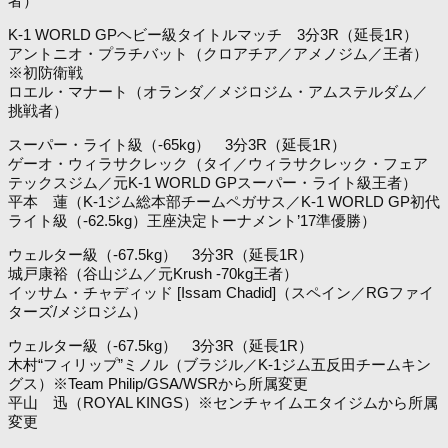
者）
K-1 WORLD GPヘビー級タイトルマッチ 3分3R（延長1R）
アントニオ・プラチバット（クロアチア／アメノジム／王者）
※初防衛戦
ロエル・マナート（オランダ／メジロジム・アムステルダム／
挑戦者）
スーパー・ライト級（-65kg） 3分3R（延長1R）
ゲーオ・ウィラサクレック（タイ／ウィラサクレック・フェア
テックスジム／元K-1 WORLD GPスーパー・ライト級王者）
平本 蓮（K-1ジム総本部チームペガサス／K-1 WORLD GP初代
ライト級（-62.5kg）王座決定トーナメント’17準優勝）
ウェルター級（-67.5kg） 3分3R（延長1R）
城戸康裕（谷山ジム／元Krush -70kg王者）
イッサム・チャディッド [Issam Chadid]（スペイン／RGファイ
ターズ/メジロジム）
ウェルター級（-67.5kg） 3分3R（延長1R）
木村“フィリップ”ミノル（ブラジル／K-1ジム五反田チームキン
グス）※Team Philip/GSA/WSRから所属変更
平山 迅（ROYAL KINGS）※センチャイムエタイジムから所属
変更