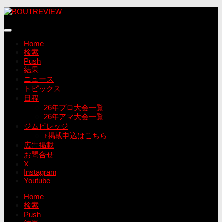
コ
ン
テ
ン
Home
ツ
検索
へ
Push
ス
結果
キ
ニュース
ッ
トピックス
プ
日程
26年プロ大会一覧
26年アマ大会一覧
ジムビレッジ
↑掲載申込はこちら
広告掲載
お問合せ
X
Instagram
Youtube
Home
検索
Push