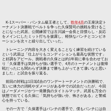
K-1スーパー・バンタム級王者として、
昨年4月
の王座決定ト
ーナメント決勝戦でベルトを争った久保賢司の挑戦を受けるこ
とになった武居。公開練習では古川誠一会長と目慣らし・反応
をメインにしたミット打ちを披露し、軽快なパンチとコンビネ
ーションを次々と繰り出していった。
トレーニング内容を大きく変えることなく練習を続けている
という武居は「仕上がりもコンディションも最高な状態です」
と好調をアピール。挑戦者の久保とは約1年前に拳を合わせてお
り「久保選手は気持ちが強い選手で、4月のトーナメントは復帰
戦だったにも関わらず決勝まで勝ち上がってきて凄いなと思い
ました」と試合を振り返る。
前回の対戦は1日3試合のワンデートーナメントの決勝戦で、
互いに体力の消耗やダメージがある中での試合だったが、今回
はノーダメージかつ一発勝負のタイトルマッチ。武居も万全の
状態で出てくる久保に「気持ちが強い分、怖さがある」と警戒
心を持っている。
その一方で「久保選手はパンチの選手で、僕もパンチには自