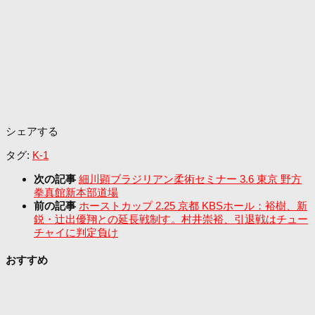
シェアする
タグ:
K-1
次の記事
細川顕ブラジリアン柔術セミナー 3.6 東京 野方
拳真館新本部道場
前の記事
ホーストカップ 2.25 京都 KBSホール：裕樹、新
鋭・辻出優翔との延長戦制す。村井崇裕、引退戦はチュー
チャイに判定負け
おすすめ