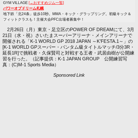
GYM VILLAGE
[→おすすめジム一覧]
パワーオブドリーム札幌
地下鉄「北24条」徒歩10秒。MMA・キック・グラップリング。初級キック＆
フィットクラスも！主催大会PFC出場者募集中！
2月26日（月）東京・足立区のPOWER OF DREAMにて、3月
21日（水・祝）さいたまスーパーアリーナ・メインアリーナで
開催される「K-1 WORLD GP 2018 JAPAN ～K’FESTA.1～」の
[K-1 WORLD GPスーパー・バンタム級タイトルマッチ/3分3R・
延長1R]で挑戦者・久保賢司と対戦する王者・武居由樹が公開練
習を行った。（記事提供：K-1 JAPAN GROUP 公開練習写
真：(C)M-1 Sports Media）
Sponsored Link