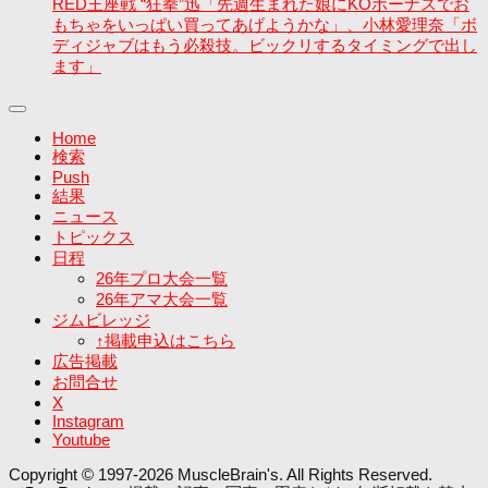
RED王座戦 “狂拳”迅「先週生まれた娘にKOボーナスでお
もちゃをいっぱい買ってあげようかな」、小林愛理奈「ボ
ディジャブはもう必殺技。ビックリするタイミングで出し
ます」
Home
検索
Push
結果
ニュース
トピックス
日程
26年プロ大会一覧
26年アマ大会一覧
ジムビレッジ
↑掲載申込はこちら
広告掲載
お問合せ
X
Instagram
Youtube
Copyright © 1997-2026 MuscleBrain's. All Rights Reserved.