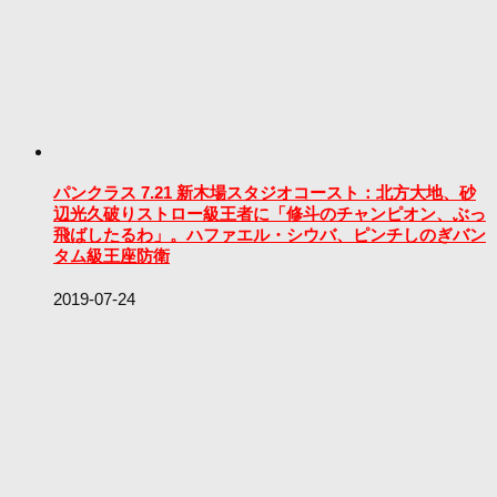
パンクラス 7.21 新木場スタジオコースト：北方大地、砂
辺光久破りストロー級王者に「修斗のチャンピオン、ぶっ
飛ばしたるわ」。ハファエル・シウバ、ピンチしのぎバン
タム級王座防衛
2019-07-24