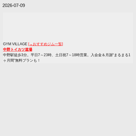
2026-07-09
GYM VILLAGE
[→おすすめジム一覧]
中野トイカツ道場
中野駅徒歩3分。平日7～23時、土日祝7～18時営業。入会金＆月謝“まるまる1
ヶ月間”無料プランも！