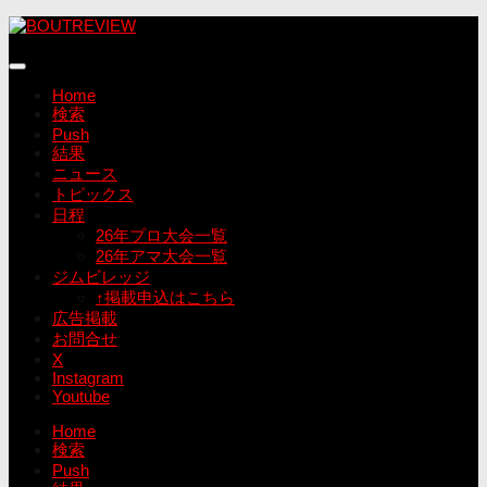
コ
ン
テ
ン
Home
ツ
検索
へ
Push
ス
結果
キ
ニュース
ッ
トピックス
プ
日程
26年プロ大会一覧
26年アマ大会一覧
ジムビレッジ
↑掲載申込はこちら
広告掲載
お問合せ
X
Instagram
Youtube
Home
検索
Push