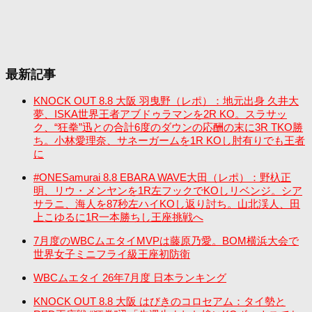
最新記事
KNOCK OUT 8.8 大阪 羽曳野（レポ）：地元出身 久井大
夢、ISKA世界王者アブドゥラマンを2R KO。スラサッ
ク、“狂拳”迅との合計6度のダウンの応酬の末に3R TKO勝
ち。小林愛理奈、サネーガームを1R KOし肘有りでも王者
に
#ONESamurai 8.8 EBARA WAVE大田（レポ）：野杁正
明、リウ・メンヤンを1R左フックでKOしリベンジ。シア
サラニ、海人を87秒左ハイKOし返り討ち。山北渓人、田
上こゆるに1R一本勝ちし王座挑戦へ
7月度のWBCムエタイMVPは藤原乃愛。BOM横浜大会で
世界女子ミニフライ級王座初防衛
WBCムエタイ 26年7月度 日本ランキング
KNOCK OUT 8.8 大阪 はびきのコロセアム：タイ勢と