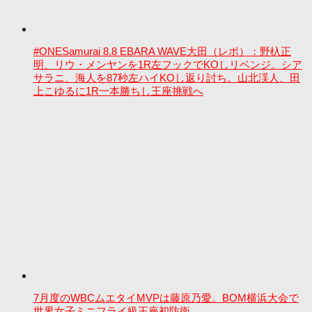
#ONESamurai 8.8 EBARA WAVE大田（レポ）：野杁正
明、リウ・メンヤンを1R左フックでKOしリベンジ。シア
サラニ、海人を87秒左ハイKOし返り討ち。山北渓人、田
上こゆるに1R一本勝ちし王座挑戦へ
7月度のWBCムエタイMVPは藤原乃愛。BOM横浜大会で
世界女子ミニフライ級王座初防衛