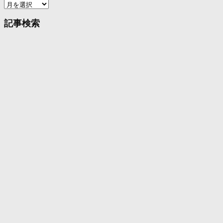
ア
ー
カ
記事検索
イ
ブ