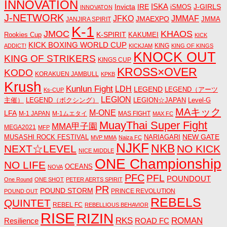
INNOVATION
ISKA
Invicta
IRE
J-GIRLS
iSMOS
INNOVATON
J-NETWORK
JMMAF
JFKO
JMAEXPO
JANJIRA SPIRIT
JMMA
K-1
JMOC
KHAOS
K-SPIRIT
Rookies Cup
KAKUMEI
KICK
KICK BOXING WORLD CUP
KING
ADDICT!
KICKJAM
KING OF KINGS
KNOCK OUT
KING OF STRIKERS
KINGS CUP
KROSS×OVER
KODO
KORAKUEN JAMBULL
KPKB
Krush
Kunlun Fight
LDH
LEGEND
LEGEND（アーツ
Ks-CUP
LEGION
主催）
LEGEND（ボクシング）
LEGION☆JAPAN
Level-G
MAキック
M-ONE
LFA
M-1 JAPAN
M-1ムエタイ
MAS FIGHT
MAX FC
MuayThai Super Fight
MMA甲子園
MEGA2021
MFP
NEW GATE
MUSASHI ROCK FESTIVAL
NARIAGARI
MVP MMA
Naiza FC
NJKF
NKB
NEXT☆LEVEL
NO KICK
NICE MIDDLE
ONE Championship
NO LIFE
OCEANS
NOVA
PFC
PFL
POUNDOUT
One Round
ONE SHOT
PETER AERTS SPIRIT
PR
POUND STORM
PRINCE REVOLUTION
POUND OUT
REBELS
QUINTET
REBEL FC
REBELLIOUS BEHAVIOR
RISE
RIZIN
RKS
ROMAN
ROAD FC
Resilience