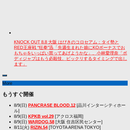
KNOCK OUT 8.8 大阪 はびきのコロセアム：タイ勢と
RED王座戦 “狂拳”迅「先週生まれた娘にKOボーナスでお
もちゃをいっぱい買ってあげようかな」、小林愛理奈「ボ
ディジャブはもう必殺技。ビックリするタイミングで出し
ます」
More
もうすぐ開催
8/9(日)
PANCRASE BLOOD.12
[品川インターシティホー
ル]
8/9(日)
KPKB vol.29
[アクロス福岡]
8/9(日)
WARDOG.58
[大阪 住吉区民センター]
8/11(火)
RIZIN.54
[TOYOTA ARENA TOKYO]