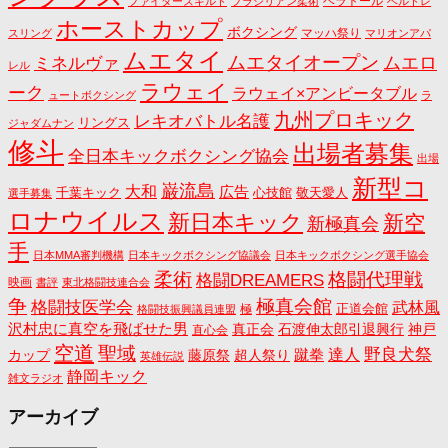
ベラトール
ファイターズギルド
ブラジリアン柔術
ベルトレ
ホーストカップ
ボクシング
マッハ祭り
スリング
マリオンアパ
ムエタイ
ムエタイオープン
ミネルヴァ
ムエロ
レル
ラウェイ
ーク
ラウェイ×アンビータブル
ュートボクシング
ラ
九州プロキック
レキオバトル名護
リングス
ジャダムナン
修斗
出場者募集
全日本キックボクシング協会
出場
新型コ
巌流島
大和
広告
千葉キック
心技館
敬天愛人
選手募集
ロナウイルス
新日本キック
新空
新極真会
手
日本MMA審判機構
日本キックボクシング協議会
日本キックボクシング選手協会
格闘代理戦
柔術
格闘DREAMERS
映画
書評
東北格闘技連合会
争
極真会館
格闘技医学会
武林風
正道会館
極
格闘技振興議員連盟
沢村忠に真空を飛ばせた男
真正会
石渡伸太郎引退興行
神戸
直心会
空道
聖域
野良犬祭
蹴拳
達人
カップ
藤原祭
超人祭り
英雄伝説
静岡キック
雑文ラジオ
アーカイブ