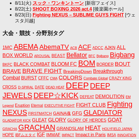
8/11(火)
スック・ワンキントーン
[新宿フェイス]
8/22(土)
SHOOT BOXING 2026 act.4
[後楽園ホール]
8/23(日)
Fighting NEXUS – SUBLIME GUYS FIGHT
[ウェ
スタ川越]
大会・競技・分野別タグ
ABEMA
AbemaTV
ACF
1MC
ALL
AJKN
ADCC
ACB
Bigbang
Bellator
BOX WORLD
BEAST
AROUSAL
BFC
Bgibang
BOM
BOUT
BLACK COMBAT
BLOOM FC
BORDER
BKFC
BRAVE FIGHT
BRAVE
Breakthrough
BreakingDown
COLORS
Combat
BURST
CFFC
CRAZY KING
CMA
Combate Global
DEEP
DEEP
CROSS
DATE
D-SPIRAL
DEAD HEAT
JEWELS
DEEP☆KICK
DEMOLITION
DEFEAT
EM
Fighting
FIGHT CLUB
Eruption
Eternal
Legend
EXECUTIVE FIGHT
NEXUS
GLADIATOR
GAINA魂
GFG
FIRSTMATCH
GLORY
GOAT
GLEAT
GLORY OF HEROES
GLADIATOR KICK
GRACHAN
HEAT
GRANDSLAM
GRACHA
HOLYFIELD JAPAN
IGF
Impact in Paris
IMMAF
HOPE
IBFムエタイ
IMSA
IMPACT
INNOATION