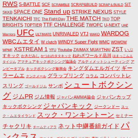
RWS
S-BATTLE
SCF
SIT
SCRAP&BUILD
SCRAMBLE
SCRAP＆BUILD
Stand up
STRIKE NEXUS
SPACE ONE
STYLE
SKKB
THE MATCH
TENKAICHI
TOP
TFC
The Fight Day
TKO
TTF CHALLENGE
BRIGHTS
TWOFC
U-NEXT
TOPTIER
UAE
UFC
WARDOG
UNRIVALED
VTJ
Warriors
ULTIMATE
WAKO
WBCムエタイ
WINDY Super Fight
WMC
W clutch
WOWOW
ZST
XSTREAM 1
いぶ
Youtube
ZAIMAX MUAYTHAI
YFU
WPMF
すキック
ねわざワールド品川
かきだみし
かつおのタタキック
はまっこムエ
アマチュアキックボクシング協議会
アルティメットシューティング
ア
タイジム
キングダムエルガイツ
ギー
ンビータブル
キックボクシング振興会
ラームエ
コンバットレ
グラップリング
コラム
クンクメール
シュートボクシン
スリング
サンボ
ゴールドジム
グ
ジムPR
ジム情報
ジャパンカップ
ジャパンAMMA協会
ジャパンキック
キックボクシング
ジークンドー
スッ
スック・ワンキントーン
セミナー
ク・ムエタイランド
パ
ネット中継番組ガイド
チャクリキ
チームティアラ
ンクラス