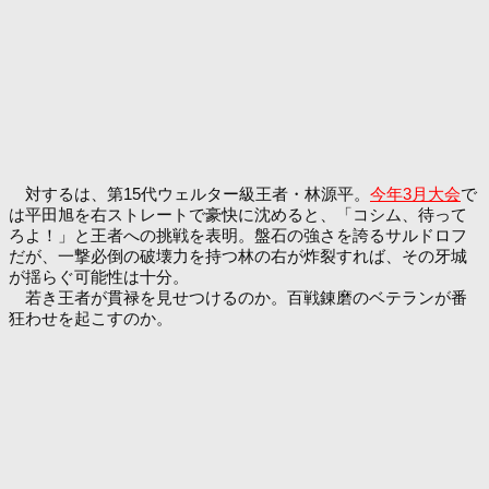
対するは、第15代ウェルター級王者・林源平。
今年3月大会
で
は平田旭を右ストレートで豪快に沈めると、「コシム、待って
ろよ！」と王者への挑戦を表明。盤石の強さを誇るサルドロフ
だが、一撃必倒の破壊力を持つ林の右が炸裂すれば、その牙城
が揺らぐ可能性は十分。
若き王者が貫禄を見せつけるのか。百戦錬磨のベテランが番
狂わせを起こすのか。