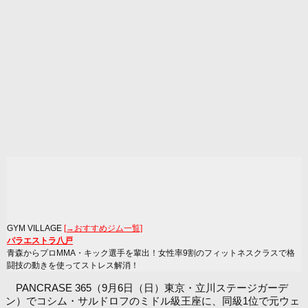
GYM VILLAGE
[→おすすめジム一覧]
パラエストラ八戸
青森からプロMMA・キック選手を輩出！女性率9割のフィットネスクラスで格
闘技の動きを使ってストレス解消！
PANCRASE 365（9月6日（日）東京・立川ステージガーデ
ン）でコシム・サルドロフのミドル級王座に、同級1位で元ウェ