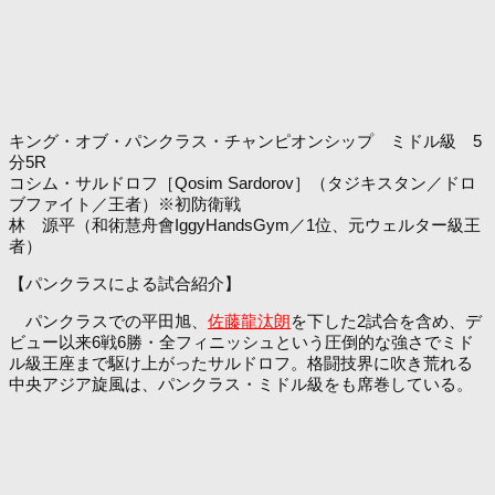
キング・オブ・パンクラス・チャンピオンシップ ミドル級 5
分5R
コシム・サルドロフ［Qosim Sardorov］（タジキスタン／ドロ
ブファイト／王者）※初防衛戦
林 源平（和術慧舟會IggyHandsGym／1位、元ウェルター級王
者）
【パンクラスによる試合紹介】
パンクラスでの平田旭、
佐藤龍汰朗
を下した2試合を含め、デ
ビュー以来6戦6勝・全フィニッシュという圧倒的な強さでミド
ル級王座まで駆け上がったサルドロフ。格闘技界に吹き荒れる
中央アジア旋風は、パンクラス・ミドル級をも席巻している。