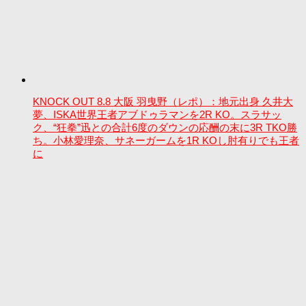
KNOCK OUT 8.8 大阪 羽曳野（レポ）：地元出身 久井大
夢、ISKA世界王者アブドゥラマンを2R KO。スラサッ
ク、“狂拳”迅との合計6度のダウンの応酬の末に3R TKO勝
ち。小林愛理奈、サネーガームを1R KOし肘有りでも王者
に