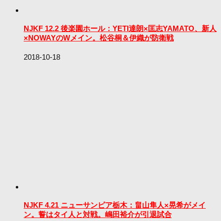
NJKF 12.2 後楽園ホール：YETI達朗×匡志YAMATO、新人
×NOWAYのWメイン。松谷桐＆伊織が防衛戦
2018-10-18
NJKF 4.21 ニューサンピア栃木：畠山隼人×晃希がメイ
ン。誓はタイ人と対戦。嶋田裕介が引退試合