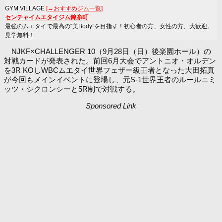
GYM VILLAGE
[→おすすめジム一覧]
センチャイムエタイジム錦糸町
最強のムエタイで最高の“美Body”を目指す！初心者の方、女性の方、大歓迎。
見学無料！
NJKF×CHALLENGER 10（9月28日（日）後楽園ホール）の
対戦カードが発表された。前回6月大会でアントニオ・オルデン
を3R KOしWBCムエタイ世界フェザー級王者となった大田拓真
が今回もメインイベントに登場し、元S-1世界王者のルールニミ
ッツ・シクロンシーと5R制で対戦する。
Sponsored Link