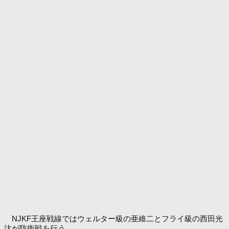
NJKF王座戦線ではウェルター級の亜維二とフライ級の西田光
汰が防衛戦を行う。