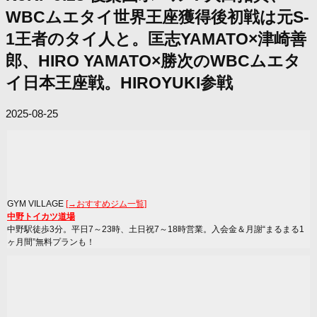
WBCムエタイ世界王座獲得後初戦は元S-
1王者のタイ人と。匡志YAMATO×津崎善
郎、HIRO YAMATO×勝次のWBCムエタ
イ日本王座戦。HIROYUKI参戦
2025-08-25
GYM VILLAGE
[→おすすめジム一覧]
中野トイカツ道場
中野駅徒歩3分。平日7～23時、土日祝7～18時営業。入会金＆月謝“まるまる1
ヶ月間”無料プランも！