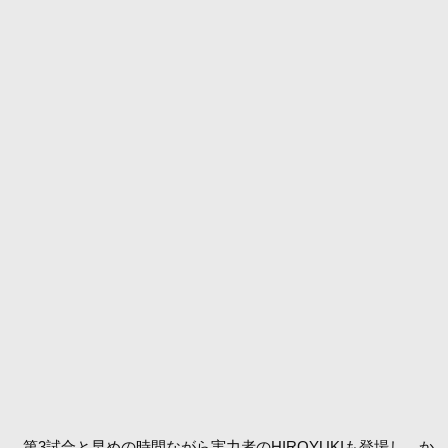
第3試合と早めの時間ながら実力者のHIROYUKIも登場し、か