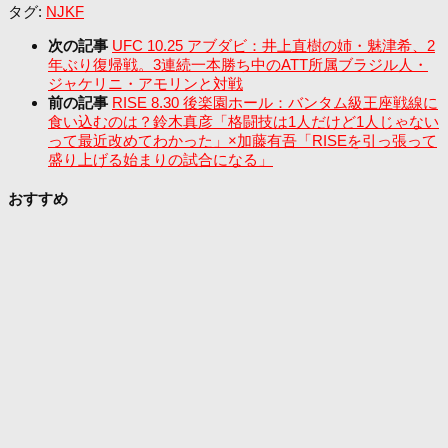
タグ:
NJKF
次の記事
UFC 10.25 アブダビ：井上直樹の姉・魅津希、2
年ぶり復帰戦。3連続一本勝ち中のATT所属ブラジル人・
ジャケリニ・アモリンと対戦
前の記事
RISE 8.30 後楽園ホール：バンタム級王座戦線に
食い込むのは？鈴木真彦「格闘技は1人だけど1人じゃない
って最近改めてわかった」×加藤有吾「RISEを引っ張って
盛り上げる始まりの試合になる」
おすすめ