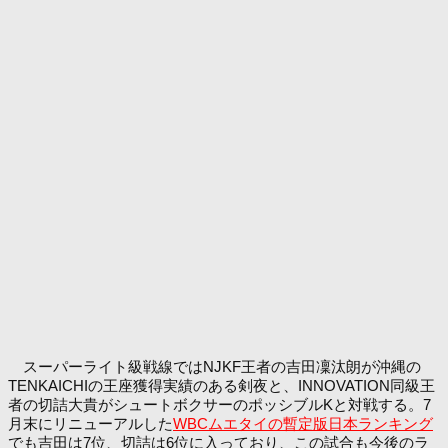
スーパーライト級戦線ではNJKF王者の吉田凜汰朗が沖縄の
TENKAICHIの王座獲得実績のある剣夜と、INNOVATION同級王
者の切詰大貴がシュートボクサーのポッシブルKと対戦する。7
月末にリニューアルした
WBCムエタイの暫定版日本ランキング
でも吉田は7位、切詰は6位に入っており、この試合も今後のラ