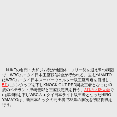
NJKFの名門・大和ジム勢が他団体・フリー勢を迎え撃つ構図
で、WBCムエタイ日本王座戦2試合が行われる。匡志YAMATO
はWBCムエタイ日本スーパーウェルター級王座奪還を目指し、
5月
にクンタップを下しKNOCK OUT-RED同級王者となった40
歳のベテラン・津崎善郎と王座決定戦を行う。
3月の大阪大会
で
山岸和樹を下しWBCムエタイ日本ライト級王者となったHIRO
YAMATOは、新日本キックの元王者で38歳の勝次を初防衛戦を
行う。