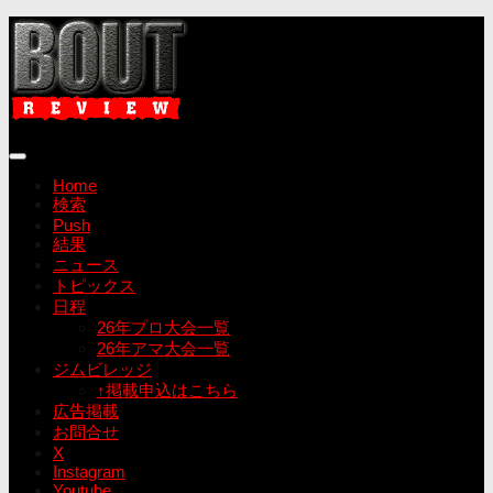
コ
ン
テ
ン
ツ
へ
ス
キ
Home
ッ
検索
プ
Push
結果
ニュース
トピックス
日程
26年プロ大会一覧
26年アマ大会一覧
ジムビレッジ
↑掲載申込はこちら
広告掲載
お問合せ
X
Instagram
Youtube