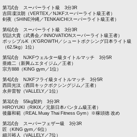
第7試合 スーパーライト級 3分3R
吉田凜汰朗（VERTEX／NJKFスーパーライト級王者）
剣夜（SHINE沖縄／TENKAICHIスーパーライト級王者）
第6試合 スーパーライト級 3分3R
切詰大貴（武勇会／INNOVATIONスーパーライト級王者）
ポッシブルK（K’GROWTH／シュートボクシング日本ライト級
（62.5kg）1位）
第5試合 NJKFウェルター級タイトルマッチ 3分5R
亜維二（新興ムエタイジム／王者）
宗方888（KING gym／1位）
第4試合 NJKFフライ級タイトルマッチ 3分5R
西田光汰（西田キックボクシングジム／王者）
永井雷智（VALLELY／1位）
第3試合 55kg契約 3分3R
HIROYUKI（RIKIX／元新日本バンタム級王者）
後藤和範（REAL Muay Thai Fitness Gym）※稼頭徳 改め
第2試合 スーパーフェザー級 3分3R
匠（KING gym／6位）
細川裕人（VALLELY／7位）