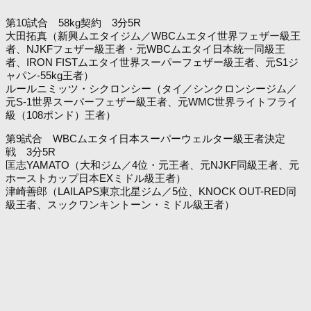
第10試合 58kg契約 3分5R
大田拓真（新興ムエタイジム／WBCムエタイ世界フェザー級王
者、NJKFフェザー級王者・元WBCムエタイ日本統一同級王
者、IRON FISTムエタイ世界スーパーフェザー級王者、元S1ジ
ャパン-55kg王者）
ルールニミッツ・シクロンシー（タイ／シンクロンシージム／
元S-1世界スーパーフェザー級王者、元WMC世界ライトフライ
級（108ポンド）王者）
第9試合 WBCムエタイ日本スーパーウェルター級王者決定
戦 3分5R
匡志YAMATO（大和ジム／4位・元王者、元NJKF同級王者、元
ホーストカップ日本EXミドル級王者）
津崎善郎（LAILAPS東京北星ジム／5位、KNOCK OUT-RED同
級王者、スックワンキントーン・ミドル級王者）