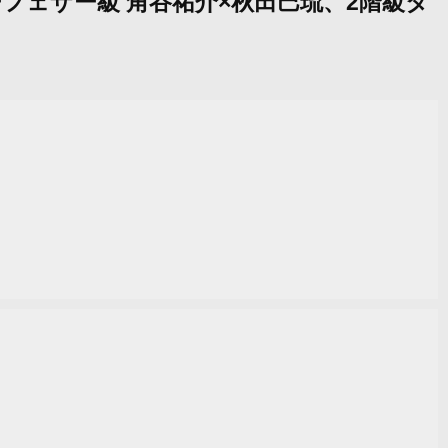
ーフェザー級 角谷祐介×秋田巴琉、2階級タ