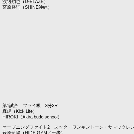
渡辺翔也（D-BLAZE）
宮原将詞（SHINE沖縄）
第1試合 フライ級 3分3R
真虎（Kick Life）
HIROKI（Akira budo school）
オープニングファイト2 スック・ワンキントーン・サマックレン6
萩原琉陽（HIDE GYM／王者）