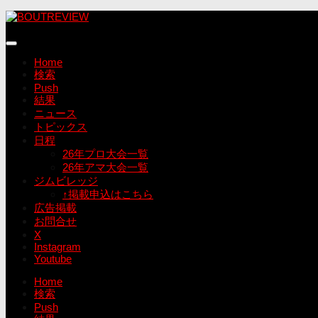
コ
ン
テ
ン
Home
ツ
検索
へ
Push
ス
結果
キ
ニュース
ッ
トピックス
プ
日程
26年プロ大会一覧
26年アマ大会一覧
ジムビレッジ
↑掲載申込はこちら
広告掲載
お問合せ
X
Instagram
Youtube
Home
検索
Push