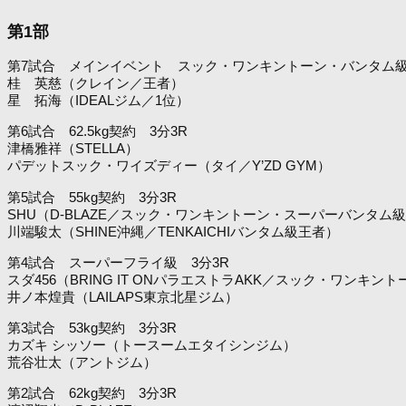
第1部
第7試合 メインイベント スック・ワンキントーン・バンタム級
桂 英慈（クレイン／王者）
星 拓海（IDEALジム／1位）
第6試合 62.5kg契約 3分3R
津橋雅祥（STELLA）
パデットスック・ワイズディー（タイ／Y’ZD GYM）
第5試合 55kg契約 3分3R
SHU（D-BLAZE／スック・ワンキントーン・スーパーバンタム級
川端駿太（SHINE沖縄／TENKAICHIバンタム級王者）
第4試合 スーパーフライ級 3分3R
スダ456（BRING IT ONパラエストラAKK／スック・ワンキ
井ノ本煌貴（LAILAPS東京北星ジム）
第3試合 53kg契約 3分3R
カズキ シッソー（トースームエタイシンジム）
荒谷壮太（アントジム）
第2試合 62kg契約 3分3R