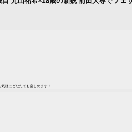
33歳29戦目 元山祐希×18歳の新鋭 前田大
を気軽にどなたでも楽しめます！