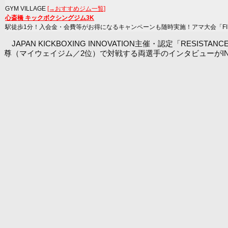
GYM VILLAGE
[→おすすめジム一覧]
心斎橋 キックボクシングジム3K
駅徒歩1分！入会金・会費等がお得になるキャンペーンも随時実施！アマ大会「FIRST
JAPAN KICKBOXING INNOVATION主催・認定「RES
尊（マイウェイジム／2位）で対戦する両選手のインタビューがINN