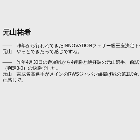
元山祐希
―― 昨年から行われてきたINNOVATIONフェザー級王座
元山 やっとできたって感じですね。
―― 昨年4月30日の遊羅戦から4連勝と絶好調の元山選手、前
（判定3-0）の快勝でした。
元山 吉成名高選手がメインのRWSジャパン旗揚げ戦の第1試
た感じで。