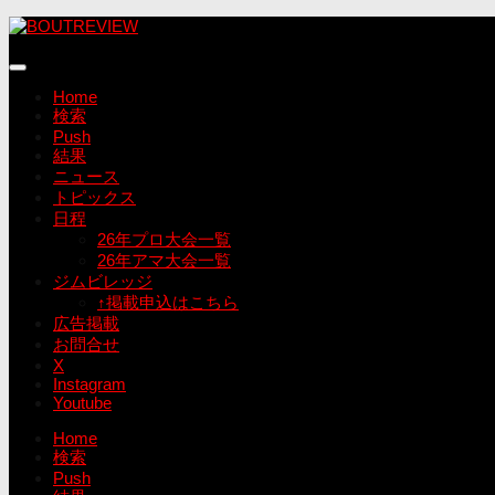
コ
ン
テ
ン
Home
ツ
検索
へ
Push
ス
結果
キ
ニュース
ッ
トピックス
プ
日程
26年プロ大会一覧
26年アマ大会一覧
ジムビレッジ
↑掲載申込はこちら
広告掲載
お問合せ
X
Instagram
Youtube
Home
検索
Push