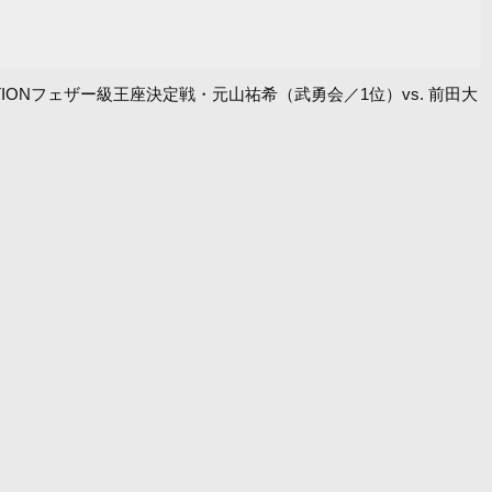
OVATIONフェザー級王座決定戦・元山祐希（武勇会／1位）vs. 前田大