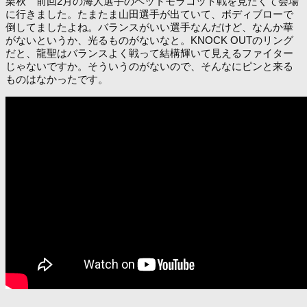
栗秋 前回2月の海人選手のペットモラコット戦を見たくて会場
に行きました。たまたま山田選手が出ていて、ボディブローで
倒してましたよね。バランスがいい選手なんだけど、なんか華
がないというか、光るものがないなと。KNOCK OUTのリング
だと、龍聖はバランスよく戦って結構輝いて見えるファイター
じゃないですか。そういうのがないので、そんなにピンと来る
ものはなかったです。