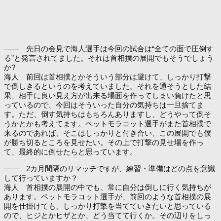
―― 先日の会見で海人選手は今回の試合は“全ての面で圧倒す
る”と発言されてました。それは首相撲の展開でもそうでしょう
か?
海人 前回は首相撲とかそういう部分は避けて、しっかり打撃
で倒しきるというのを考えていました。それを通そうとした結
果、相手に良い見え方が出来る場面を作ってしまい負けたと思
っているので、今回はそういった自分の気持ちは一旦捨てま
す。ただ、倒す気持ちはもちろんありますし、どうやって倒そ
うかとかも考えてます。ペットモラコット選手がまた首相撲で
来るのであれば、そこはしっかりと付き合い、この展開でも僕
が勝ち切るところを見せたい。その上で打撃の見せ場を作っ
て、最終的に倒せたらと思っています。
―― 2カ月間隔のリマッチですが、練習・準備はどの点を意識
して行っていますか？
海人 首相撲の展開の中でも、常に自分は倒しに行く気持ちが
あります。ペットモラコット選手が、前回のような首相撲の展
開を仕掛けても、しっかり打撃を当てていきたいと思っている
ので、ヒジとかヒザとか、どう当てて行くか。その辺りをしっ