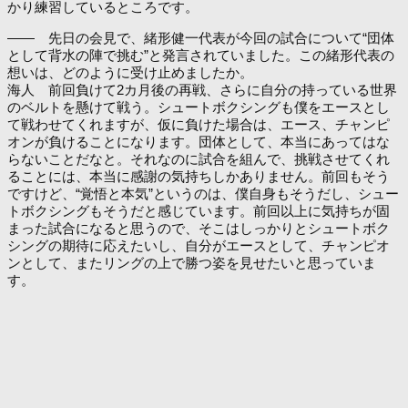
かり練習しているところです。
―― 先日の会見で、緒形健一代表が今回の試合について“団体
として背水の陣で挑む”と発言されていました。この緒形代表の
想いは、どのように受け止めましたか。
海人 前回負けて2カ月後の再戦、さらに自分の持っている世界
のベルトを懸けて戦う。シュートボクシングも僕をエースとし
て戦わせてくれますが、仮に負けた場合は、エース、チャンピ
オンが負けることになります。団体として、本当にあってはな
らないことだなと。それなのに試合を組んで、挑戦させてくれ
ることには、本当に感謝の気持ちしかありません。前回もそう
ですけど、“覚悟と本気”というのは、僕自身もそうだし、シュー
トボクシングもそうだと感じています。前回以上に気持ちが固
まった試合になると思うので、そこはしっかりとシュートボク
シングの期待に応えたいし、自分がエースとして、チャンピオ
ンとして、またリングの上で勝つ姿を見せたいと思っていま
す。