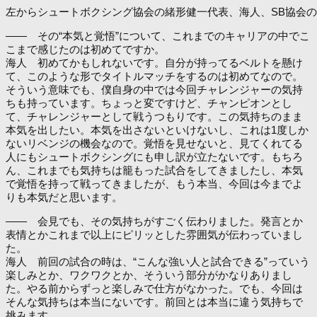
左からシュートボクシング協会の緒形健一代表、海人、SB協会のシーザ
―― その“本気と覚悟”について、これまでのキャリアの中でこ
こまで感じたのは初めてですか。
海人 初めてかもしれないです。自分が持ってるベルトを懸け
て、このような形でタイトルマッチをするのは初めてなので。
そういう意味でも、僕自身の中では今回チャレンジャーの気持
ちも持っています。ちょっと変ですけど、チャンピオンとし
て、チャレンジャーとして戦うつもりです。この気持ちのまま
本気を出したい。本気を出さないといけないし、これは1度しか
ないリベンジの機会なので。覚悟を見せないと、見てくれてる
人にもシュートボクシングにも申し訳が立たないです。もちろ
ん、これまでも気持ちは籠もった試合をしてきましたし、本気
で覚悟を持って戦ってきましたが、もう本当、今回は今までよ
りも本気だと思います。
―― 会見でも、その気持ちがすごく伝わりました。発言とか
表情とかこれまで以上にピリッとした雰囲気が伝わっていまし
た。
海人 前回の試合の時は、“こんな強い人と試合できる”っていう
楽しみとか、ワクワクとか、そういう部分がかなりありまし
た。やる前からずっと楽しみで仕方がなかった。でも、今回は
そんな気持ちは本当にないです。前回とは本当に違う気持ちで
挑みます。