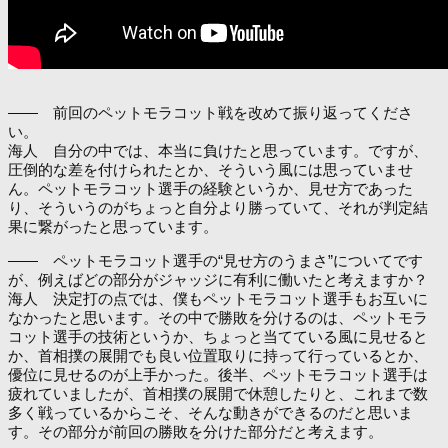
―― 前回のペットモラコット戦を改めて振り返ってくださ
い。
海人 自分の中では、本当に負けたと思っています。ですが、
圧倒的な差を付けられたとか、そういう風には思っていませ
ん。ペットモラコット選手の経験というか、見せ方であった
り、そういうのがちょっと自分より勝っていて、それが判定結
果に繋がったと思っています。
―― ペットモラコット選手の“見せ方のうまさ”についてです
が、例えばどの部分がジャッジに有利に働いたと考えますか？
海人 決定打の点では、僕もペットモラコット選手もお互いに
なかったと思います。その中で勝敗を分けるのは、ペットモラ
コット選手の技術というか、ちょっと当てている風に見せると
か、首相撲の展開でも良い位置取りに持って行っているとか、
優位に見せるのが上手かった。後半、ペットモラコット選手は
疲れていましたが、首相撲の展開で休憩したりと、これまで数
多く戦っているからこそ、そんな動きができるのだと思いま
す。その部分が前回の勝敗を分けた部分だと考えます。