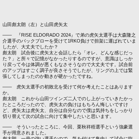
山田彪太朗（左）と山田虎矢太
―― 『RISE ELDORADO 2024』で弟の虎矢太選手は大森隆之
介選手のバックブローを受けて1RKO負けで担架に運ばれていま
したが、大丈夫でしたか？
彪太朗 試合後に虎矢太と会話したら「オレ、どんな感じだっ
た？」と所々で記憶がなかったりするのですが、意識はしっか
り戻って今は体調が悪くもなさそうなので大丈夫です。試合前
のアップはすごく調子が良さそうでしたが、リングの上では緊
張してしまったのか動きが硬かったですね。
―― 虎矢太選手の初敗北を受けて何か考えたことはあります
か。
彪太朗 これから山田ツインズ二人でのし上がっていきたかっ
たところだったので、虎矢太の負けはもちろん悔しいですけ
ど、虎矢太は虎矢太、自分は自分なので僕は気持ちをしっかり
切り替えて次の試合に向けて集中したいと思います。
―― そういったところに、今回、栗秋祥梧選手という強豪選
手が用意されました。
彪太朗 一発の強い選手なので、気を付けて集中して試合に臨