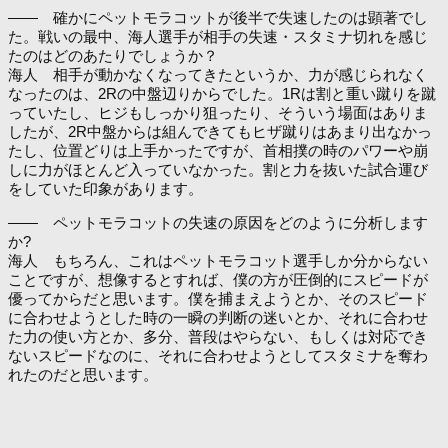
―― 確かにペットモラコットが後半で失速したのは顕著でし
た。戦いの最中、海人選手が相手の失速・スタミナ切れを感じ
たのはどのあたりでしょうか？
海人 相手が動かなくなってきたというか、力が感じられなく
なったのは、2Rの中盤辺りからでした。1Rは割と重い蹴りを蹴
っていたし、ヒジもしっかり狙ったり、そういう場面はありま
したが、2R中盤からは組んできてもヒザ蹴りはあまり出なかっ
たし、位置どりは上手かったですが、首相撲の時のパワーや崩
しに力がほとんど入っていなかった。割と力を抜いた試合運び
をしていた印象があります。
―― ペットモラコットの失速の原因をどのように分析します
か?
海人 もちろん、これはペットモラコット選手しか分からない
ことですが、想像するとすれば、僕の方が圧倒的にスピードが
優ってからだと思います。僕を捕まえようとか、そのスピード
に合わせようとした時の一瞬の判断の迷いとか、それに合わせ
た力の使い方とか、多分、普段はやらない、もしくは対応でき
ないスピードなのに、それに合わせようとしてスタミナを奪わ
れたのだと思います。