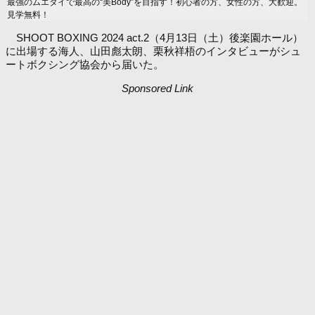
最強のムエタイで最高の“美Body”を目指す！初心者の方、女性の方、大歓迎。
見学無料！
SHOOT BOXING 2024 act.2（4月13日（土）後楽園ホール）
に出場する海人、山田彪太朗、栗秋祥梧のインタビューがシュ
ートボクシング協会から届いた。
Sponsored Link