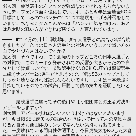
―― 今回の試合に向けて強化していることはありますか。
彪太朗 栗秋選手の左フックが強烈なのでそれをもらわないよ
うにディフェンス面を強化しています。あと今年は全勝全KOを
目標にしているのでパンチの1つ1つの精度を上げる練習をして
います。ちなみにダムさんからは「パンチに気をつけろ。あと
は彪太朗の戦い方ができれば勝てる」と言われています。
―― 昨年4月の川上叶戦以降、タイ人選手との試合が3試合続
きましたが、久々の日本人選手との対決ということで戦い方の
面でやりづらさはないですか？
彪太朗 そうですね。でも念願のトップどころの日本人選手と
の対戦で、このカードが発表されての反響が大きかったので自
分としては嬉しいです。栗秋選手はKNOCK OUTでは龍聖選手
に続くナンバー2の選手だと思うので、僕はSBのトップとして
しっかり勝たなければ話にならないですし、まずは日本最強を
目指しているのでこの試合は圧勝して僕の実力を証明したいと
思います。
―― 栗秋選手に勝ってその後はやはり他団体との王者対決を
アピールしますか？
彪太朗 アピールすればいいというわけではないと思います
が、今日RISEに虎矢太の試合の付き添いで行ってあの空気を感
じると自分も他団体のリングで暴れたい気持ちも出てきまし
た。一度敗れている門口佳佑選手と、今日虎矢太をKOした大森