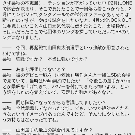
きず栗秋の不戦勝）、テンションが下がっていた中で2月にONE
で試合が決まり、そこで負けたことで一回落ち着こうかなと。3
月にカンボジアでクンクメールでの試合オファーがありそこは
断ったのですが、やはり試合をしたいなと。4月のKNOCK OUT
に参戦したいことを山口元気代表に伝えたところ、出場枠がい
っぱいだったことで他団体のリングを探していただいてSBのリ
ングになりました。
―― 今回、再起戦で山田彪太朗選手という強敵が用意された
わけですね。
栗秋 強敵ですか？ 本当に強いですか？
―― あまり評価してないと？
栗秋 彼のデビュー戦を（小笠原）瑛作さんと一緒にSBの会場
で見ていて、当時は55kg契約でしたが、「今後この選手が57kg
とか階級を上げてきて、パワーを付けてきたら怖いよね」とい
う話をしたのを覚えていて、安定した強さがあるなと。
―― 同じ階級になってからも意識してましたか？
栗秋 全然意識してなかったです。でも、いつか絶対やるだろ
うなというイメージはあったんですけど、そんなにやりたとい
う気持ちはなかったですね。
―― 山田選手の最近の試合は見てますか？