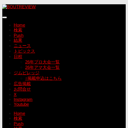
コ
ン
テ
ン
Home
ツ
検索
へ
Push
ス
結果
キ
ニュース
ッ
トピックス
プ
日程
26年プロ大会一覧
26年アマ大会一覧
ジムビレッジ
↑掲載申込はこちら
広告掲載
お問合せ
X
Instagram
Youtube
Home
検索
Push