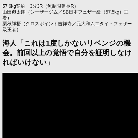
57.6kg契約 3分3R（無制限延長R）
山田彪太朗（シーザージム／SB日本フェザー級（57.5kg）王
者）
栗秋祥梧（クロスポイント吉祥寺／元大和ムエタイ・フェザー
級王者）
海人「これは1度しかないリベンジの機
会。前回以上の覚悟で自分を証明しなけ
ればいけない」