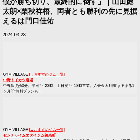
僕が勝ち切り、最終的に倒す」｜山田彪
太朗×栗秋祥梧、両者とも勝利の先に見据
えるは門口佳佑
2024-03-28
GYM VILLAGE
[→おすすめジム一覧]
中野トイカツ道場
中野駅徒歩3分。平日7～23時、土日祝7～18時営業。入会金＆月謝“まるまる1
ヶ月間”無料プランも！
GYM VILLAGE
[→おすすめジム一覧]
センチャイムエタイジム錦糸町