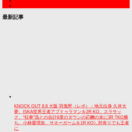
最新記事
KNOCK OUT 8.8 大阪 羽曳野（レポ）：地元出身 久井大
夢、ISKA世界王者アブドゥラマンを2R KO。スラサッ
ク、“狂拳”迅との合計6度のダウンの応酬の末に3R TKO勝
ち。小林愛理奈、サネーガームを1R KOし肘有りでも王者
に