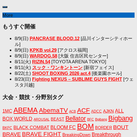
More
もうすぐ開催
8/9(日)
PANCRASE BLOOD.12
[品川インターシティホー
ル]
8/9(日)
KPKB vol.29
[アクロス福岡]
8/9(日)
WARDOG.58
[大阪 住吉区民センター]
8/11(火)
RIZIN.54
[TOYOTA ARENA TOKYO]
8/11(火)
スック・ワンキントーン
[新宿フェイス]
8/22(土)
SHOOT BOXING 2026 act.4
[後楽園ホール]
8/23(日)
Fighting NEXUS – SUBLIME GUYS FIGHT
[ウェ
スタ川越]
大会・競技・分野別タグ
ABEMA
AbemaTV
ACF
1MC
ALL
AJKN
ADCC
ACB
Bigbang
Bellator
BOX WORLD
BEAST
AROUSAL
BFC
Bgibang
BOM
BOUT
BLACK COMBAT
BLOOM FC
BORDER
BKFC
BRAVE FIGHT
BRAVE
Breakthrough
BreakingDown