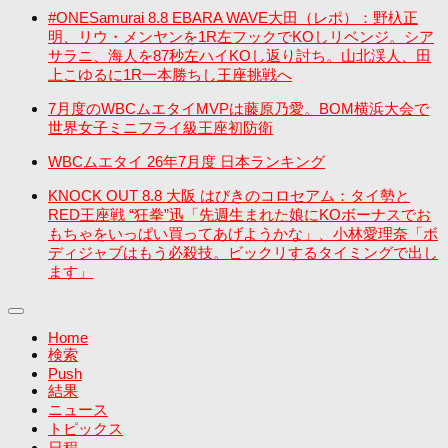
#ONESamurai 8.8 EBARA WAVE大田（レポ）：野杁正
明、リウ・メンヤンを1R左フックでKOしリベンジ。シア
サラニ、海人を87秒左ハイKOし返り討ち。山北渓人、田
上こゆるに1R一本勝ちし王座挑戦へ
7月度のWBCムエタイMVPは藤原乃愛。BOM横浜大会で
世界女子ミニフライ級王座初防衛
WBCムエタイ 26年7月度 日本ランキング
KNOCK OUT 8.8 大阪 はびきのコロセアム：タイ勢と
RED王座戦 “狂拳”迅「先週生まれた娘にKOボーナスでお
もちゃをいっぱい買ってあげようかな」、小林愛理奈「ボ
ディジャブはもう必殺技。ビックリするタイミングで出し
ます」
Home
検索
Push
結果
ニュース
トピックス
日程