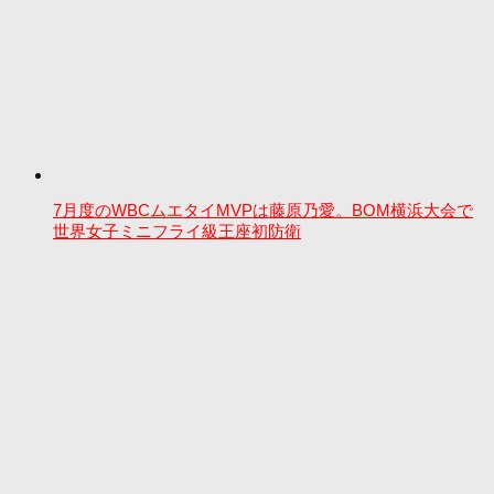
7月度のWBCムエタイMVPは藤原乃愛。BOM横浜大会で
世界女子ミニフライ級王座初防衛