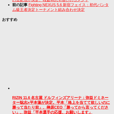
前の記事
Fighting NEXUS 5.6 新宿フェイス：初代バンタ
ム級王者決定トーナメント組み合わせ決定
おすすめ
RIZIN 11.6 名古屋 ドルフィンズアリーナ：弥益ドミネー
ター聡志×平本蓮が決定。平本「格上を当てて欲しいのに
勝って当たり前」、榊原CEO「勝ってから言ってくださ
い」、弥益「平本選手の応援、お願いします」