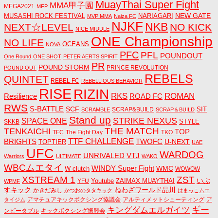
MuayThai Super Fight
MMA甲子園
MEGA2021
MFP
NEW GATE
MUSASHI ROCK FESTIVAL
NARIAGARI
MVP MMA
Naiza FC
NJKF
NKB
NEXT☆LEVEL
NO KICK
NICE MIDDLE
ONE Championship
NO LIFE
OCEANS
NOVA
PFC
PFL
POUNDOUT
One Round
ONE SHOT
PETER AERTS SPIRIT
PR
POUND STORM
PRINCE REVOLUTION
POUND OUT
REBELS
QUINTET
REBEL FC
REBELLIOUS BEHAVIOR
RISE
RIZIN
RKS
ROMAN
ROAD FC
Resilience
RWS
S-BATTLE
SCF
SIT
SCRAP&BUILD
SCRAMBLE
SCRAP＆BUILD
Stand up
STRIKE NEXUS
SPACE ONE
STYLE
SKKB
THE MATCH
TENKAICHI
TOP
TFC
The Fight Day
TKO
TTF CHALLENGE
BRIGHTS
TWOFC
U-NEXT
TOPTIER
UAE
UFC
WARDOG
UNRIVALED
VTJ
Warriors
ULTIMATE
WAKO
WBCムエタイ
WINDY Super Fight
WMC
W clutch
WOWOW
ZST
XSTREAM 1
いぶ
Youtube
ZAIMAX MUAYTHAI
YFU
WPMF
すキック
ねわざワールド品川
かきだみし
かつおのタタキック
はまっこムエ
アマチュアキックボクシング協議会
アルティメットシューティング
ア
タイジム
キングダムエルガイツ
ギー
ンビータブル
キックボクシング振興会