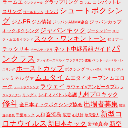
ラームエ
コンバットレ
グラップリング
コラム
クンクメール
シュートボクシン
スリング
サンボ
ゴールドジム
グ
ジムPR
ジム情報
ジャパンカップ
ジャパンAMMA協会
ジャパンキック
キックボクシング
ジークンドー
スッ
スック・ワンキントーン
セミナー
ク・ムエタイランド
パ
ネット中継番組ガイド
チャクリキ
チームティアラ
ンクラス
ベラトール
ファイターズギルド
ブラジリアン柔術
ベルトレ
ホーストカップ
ボクシング
マッハ祭り
スリング
マリオンアパ
ムエタイ
ムエタイオープン
ミネルヴァ
ムエロ
レル
ラウェイ
ーク
ラウェイ×アンビータブル
ュートボクシング
ラ
九州プロキック
レキオバトル名護
リングス
ジャダムナン
修斗
出場者募集
全日本キックボクシング協会
出場
新型コ
巌流島
大和
広告
千葉キック
心技館
敬天愛人
選手募集
ロナウイルス
新日本キック
新空
新極真会