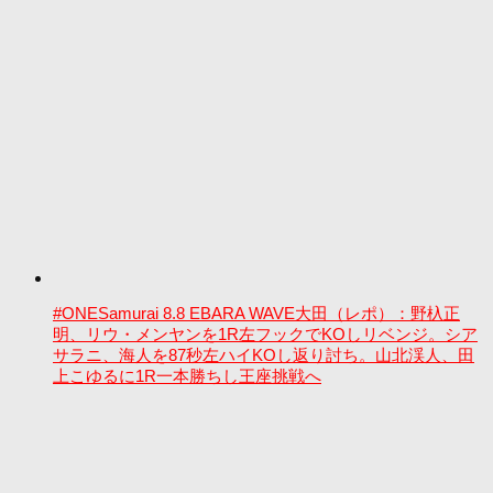
#ONESamurai 8.8 EBARA WAVE大田（レポ）：野杁正
明、リウ・メンヤンを1R左フックでKOしリベンジ。シア
サラニ、海人を87秒左ハイKOし返り討ち。山北渓人、田
上こゆるに1R一本勝ちし王座挑戦へ