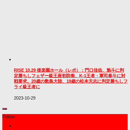
RISE 10.29 後楽園ホール（レポ）：門口佳佑、魁斗に判
定勝ちしフェザー級王座初防衛、K-1王者・軍司泰斗に対
戦要求。20歳の数島大陸、19歳の松本天志に判定勝ちしフ
ライ級王者に
2023-10-29
Follow: