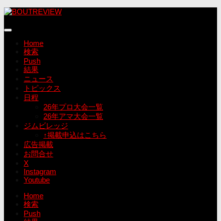
コ
ン
テ
ン
Home
ツ
検索
へ
Push
ス
結果
キ
ニュース
ッ
トピックス
プ
日程
26年プロ大会一覧
26年アマ大会一覧
ジムビレッジ
↑掲載申込はこちら
広告掲載
お問合せ
X
Instagram
Youtube
Home
検索
Push