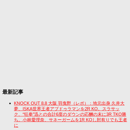
最新記事
KNOCK OUT 8.8 大阪 羽曳野（レポ）：地元出身 久井大
夢、ISKA世界王者アブドゥラマンを2R KO。スラサッ
ク、“狂拳”迅との合計6度のダウンの応酬の末に3R TKO勝
ち。小林愛理奈、サネーガームを1R KOし肘有りでも王者
に