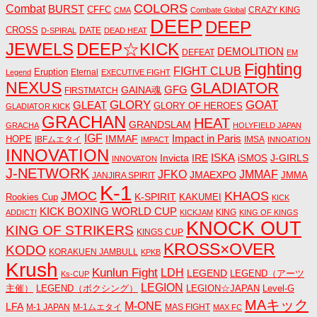
COLORS
Combat
BURST
CFFC
CRAZY KING
CMA
Combate Global
DEEP
DEEP
CROSS
DATE
D-SPIRAL
DEAD HEAT
JEWELS
DEEP☆KICK
DEMOLITION
DEFEAT
EM
Fighting
FIGHT CLUB
Eruption
Eternal
Legend
EXECUTIVE FIGHT
NEXUS
GLADIATOR
GAINA魂
GFG
FIRSTMATCH
GLORY
GOAT
GLEAT
GLORY OF HEROES
GLADIATOR KICK
GRACHAN
HEAT
GRANDSLAM
GRACHA
HOLYFIELD JAPAN
IGF
Impact in Paris
IMMAF
HOPE
IBFムエタイ
IMSA
IMPACT
INNOATION
INNOVATION
ISKA
Invicta
IRE
J-GIRLS
iSMOS
INNOVATON
J-NETWORK
JMMAF
JFKO
JMAEXPO
JANJIRA SPIRIT
JMMA
K-1
JMOC
KHAOS
K-SPIRIT
Rookies Cup
KAKUMEI
KICK
KICK BOXING WORLD CUP
KING
ADDICT!
KICKJAM
KING OF KINGS
KNOCK OUT
KING OF STRIKERS
KINGS CUP
KROSS×OVER
KODO
KORAKUEN JAMBULL
KPKB
Krush
Kunlun Fight
LDH
LEGEND
LEGEND（アーツ
Ks-CUP
LEGION
主催）
LEGEND（ボクシング）
LEGION☆JAPAN
Level-G
MAキック
M-ONE
LFA
M-1 JAPAN
M-1ムエタイ
MAS FIGHT
MAX FC