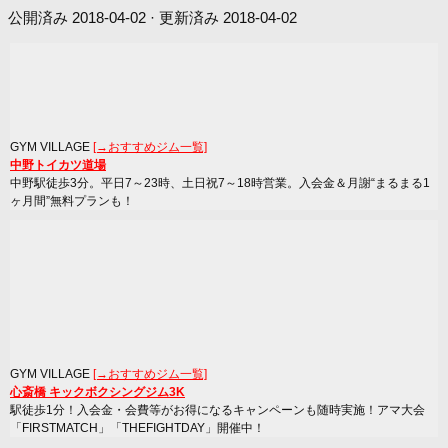
公開済み
2018-04-02
· 更新済み
2018-04-02
GYM VILLAGE
[→おすすめジム一覧]
中野トイカツ道場
中野駅徒歩3分。平日7～23時、土日祝7～18時営業。入会金＆月謝“まるまる1
ヶ月間”無料プランも！
GYM VILLAGE
[→おすすめジム一覧]
心斎橋 キックボクシングジム3K
駅徒歩1分！入会金・会費等がお得になるキャンペーンも随時実施！アマ大会
「FIRSTMATCH」「THEFIGHTDAY」開催中！