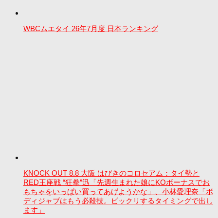
WBCムエタイ 26年7月度 日本ランキング
KNOCK OUT 8.8 大阪 はびきのコロセアム：タイ勢と
RED王座戦 “狂拳”迅「先週生まれた娘にKOボーナスでお
もちゃをいっぱい買ってあげようかな」、小林愛理奈「ボ
ディジャブはもう必殺技。ビックリするタイミングで出し
ます」