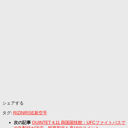
シェアする
タグ:
RIZIN
RISE
新空手
次の記事
QUINTET 4.11 両国国技館：UFCファイトパスで
の生配信が決定。桜庭和志も喜びのコメント