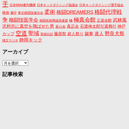
手
日本MMA審判機構
日本キックボクシング協議会
日本キックボクシング選手協会
格闘代理戦
柔術
格闘DREAMERS
映画
書評
東北格闘技連合会
争
極真会館
格闘技医学会
武林風
正道会館
極
格闘技振興議員連盟
沢村忠に真空を飛ばせた男
真正会
石渡伸太郎引退興行
神戸
直心会
空道
聖域
野良犬祭
蹴拳
達人
カップ
藤原祭
超人祭り
英雄伝説
静岡キック
雑文ラジオ
アーカイブ
ア
ー
カ
記事検索
イ
ブ