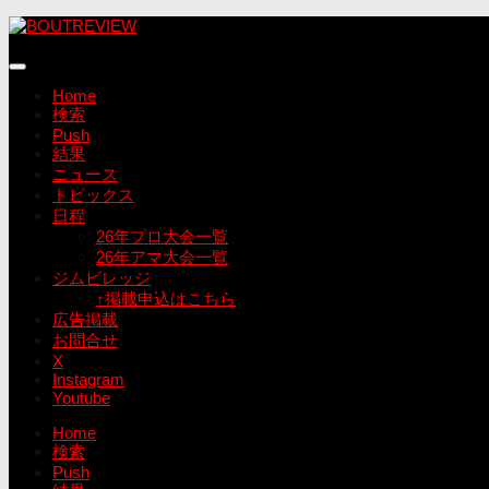
コ
ン
テ
ン
Home
ツ
検索
へ
Push
ス
結果
キ
ニュース
ッ
トピックス
プ
日程
26年プロ大会一覧
26年アマ大会一覧
ジムビレッジ
↑掲載申込はこちら
広告掲載
お問合せ
X
Instagram
Youtube
Home
検索
Push