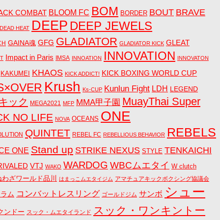
BOM
BOUT
BRAVE
ACK COMBAT
BLOOM FC
BORDER
DEEP
DEEP JEWELS
DEAD HEAT
GLADIATOR
GAINA魂
GFG
GLEAT
CH
GLADIATOR KICK
INNOVATION
Impact in Paris
IMSA
CT
INNOATION
INNOVATON
KHAOS
KICK BOXING WORLD CUP
KAKUMEI
KICK ADDICT!
Krush
S×OVER
Kunlun Fight
LDH
LEGEND
Ks-CUP
MuayThai Super
Aキック
MMA甲子園
MEGA2021
MFP
ONE
CK NO LIFE
OCEANS
NOVA
REBELS
QUINTET
OLUTION
REBEL FC
REBELLIOUS BEHAVIOR
Stand up
STRIKE NEXUS
TENKAICHI
CE ONE
STYLE
WARDOG
WBCムエタイ
RIVALED
VTJ
W clutch
WAKO
ねわざワールド品川
アマチュアキックボクシング協議会
はまっこムエタイジム
シュー
コンバットレスリング
サンボ
コラム
ゴールドジム
スック・ワンキントー
クンドー
スック・ムエタイランド