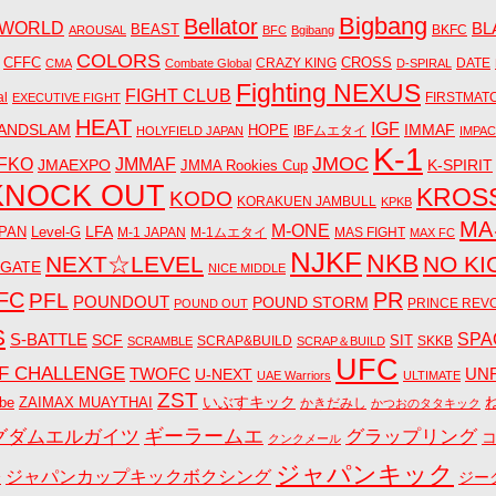
Bigbang
Bellator
 WORLD
BL
BEAST
BKFC
AROUSAL
BFC
Bgibang
COLORS
CFFC
CRAZY KING
CROSS
DATE
CMA
Combate Global
D-SPIRAL
Fighting NEXUS
FIGHT CLUB
al
FIRSTMAT
EXECUTIVE FIGHT
HEAT
IGF
ANDSLAM
IMMAF
HOPE
IBFムエタイ
HOLYFIELD JAPAN
IMPA
K-1
JMOC
JMMAF
FKO
JMAEXPO
K-SPIRIT
JMMA Rookies Cup
KNOCK OUT
KROS
KODO
KORAKUEN JAMBULL
KPKB
M
M-ONE
LFA
PAN
Level-G
M-1 JAPAN
M-1ムエタイ
MAS FIGHT
MAX FC
NJKF
NKB
NEXT☆LEVEL
NO KI
 GATE
NICE MIDDLE
FC
PR
PFL
POUNDOUT
POUND STORM
PRINCE REV
POUND OUT
S
S-BATTLE
SPA
SCF
SIT
SCRAP&BUILD
SKKB
SCRAMBLE
SCRAP＆BUILD
UFC
F CHALLENGE
UN
TWOFC
U-NEXT
UAE Warriors
ULTIMATE
ZST
いぶすキック
be
ZAIMAX MUAYTHAI
かきだみし
かつおのタタキック
グダムエルガイツ
ギーラームエ
グラップリング
クンクメール
ジャパンキック
ジャパンカップキックボクシング
会
ジー