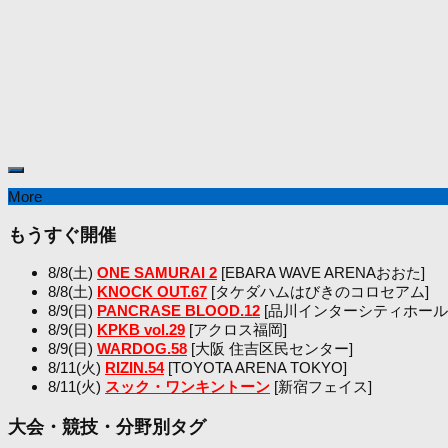
More
もうすぐ開催
8/8(土)
ONE SAMURAI 2
[EBARA WAVE ARENAおおた]
8/8(土)
KNOCK OUT.67
[タケダハムはびきのコロセアム]
8/9(日)
PANCRASE BLOOD.12
[品川インターシティホール
8/9(日)
KPKB vol.29
[アクロス福岡]
8/9(日)
WARDOG.58
[大阪 住吉区民センター]
8/11(火)
RIZIN.54
[TOYOTA ARENA TOKYO]
8/11(火)
スック・ワンキントーン
[新宿フェイス]
大会・競技・分野別タグ