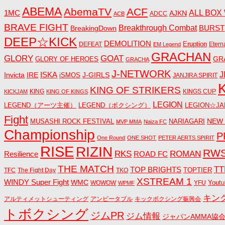
ABEMA
AbemaTV
ACF
1MC
ALL BOX
AJKN
ADCC
ACB
BRAVE FIGHT
Breakthrough Combat
BreakingDown
BURST
DEEP☆KICK
DEMOLITION
DEFEAT
Eruption
Etern
EM Legend
GRACHAN
GLORY
GOAT
GR
GLORY OF HEROES
GRACHA
J-NETWORK
ISKA
J
Invicta
IRE
J-GIRLS
iSMOS
JANJIRA SPIRIT
KING OF STRIKERS
KING
KINGS CUP
KICKJAM
KING OF KINGS
LEGION
LEGEND（アーツ主催）
LEGEND（ボクシング）
LEGION☆JA
Fight
NEW
MUSASHI ROCK FESTIVAL
NARIAGARI
MVP MMA
Naiza FC
Championship
P
One Round
ONE SHOT
PETER AERTS SPIRIT
RISE
RIZIN
RW
RKS
ROMAN
ROAD FC
Resilience
THE MATCH
TT
TOP BRIGHTS
TOPTIER
TFC
The Fight Day
TKO
XSTREAM 1
WINDY Super Fight
WMC
Youtu
WOWOW
YFU
WPMF
キン
アルティメットシューティング
アンビータブル
キックボクシング振興会
トボクシング
ジムPR
ジム情報
ジャパンAMMA協