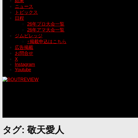
結果
ニュース
トピックス
日程
26年プロ大会一覧
26年アマ大会一覧
ジムビレッジ
↑掲載申込はこちら
広告掲載
お問合せ
X
Instagram
Youtube
タグ:
敬天愛人