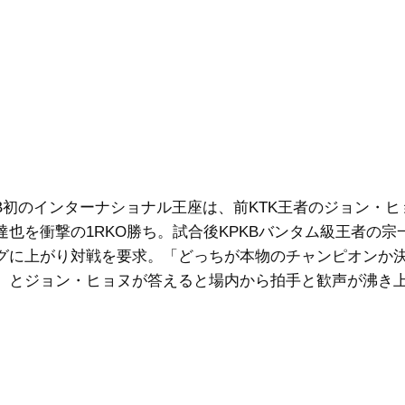
B初のインターナショナル王座は、前KTK王者のジョン・ヒ
達也を衝撃の1RKO勝ち。試合後KPKBバンタム級王者の宗
グに上がり対戦を要求。「どっちが本物のチャンピオンか
」とジョン・ヒョヌが答えると場内から拍手と歓声が沸き