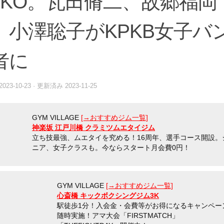
R KO。瓦田脩二、故郷福岡
。小澤聡子がKPKB女子バ
者に
2023-10-23
· 更新済み
2023-11-25
GYM VILLAGE
[→おすすめジム一覧]
神楽坂 江戸川橋 クラミツムエタイジム
立ち技最強、ムエタイを究める！16周年、選手コース開設。
ニア、女子クラスも。今ならスタート月会費0円！
GYM VILLAGE
[→おすすめジム一覧]
心斎橋 キックボクシングジム3K
駅徒歩1分！入会金・会費等がお得になるキャンペー
随時実施！アマ大会「FIRSTMATCH」