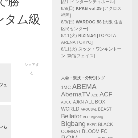
で勝
[品川インターシティホール]
8/9(日)
KPKB vol.29
[アクロス
ンタム級
福岡]
8/9(日)
WARDOG.58
[大阪 住吉
区民センター]
8/11(火)
RIZIN.54
[TOYOTA
ARENA TOKYO]
8/11(火)
スック・ワンキントー
ン
[新宿フェイス]
シェアす
る
大会・競技・分野別タグ
ABEMA
ジュ
1MC
AbemaTV
ACF
ACB
ALL BOX
AJKN
ADCC
WORLD
BEAST
AROUSAL
Bellator
BFC
Bgibang
Bigbang
BLACK
BKFC
ンも
COMBAT
BLOOM FC