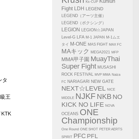
Kunlun
Ks-CUP
Fight
LDH
LEGEND
LEGEND（アーツ主催）
LEGEND（ボクシング）
LEGION
LEGION☆JAPAN
LFA
Level-G
M-1 JAPAN
M-1ムエ
M-ONE
タイ
MAS FIGHT
MAX FC
MAキック
MEGA2021
MFP
MuayThai
MMA甲子園
Super Fight
MUSASHI
ROCK FESTIVAL
MVP MMA
Naiza
ンタ
NEW GATE
NARIAGARI
FC
NEXT☆LEVEL
NICE
NJKF
NKB
NO
イ級王
MIDDLE
KICK NO LIFE
NOVA
ONE
KTK
OCEANS
Championship
One Round
ONE SHOT
PETER AERTS
PFC
PFL
SPIRIT