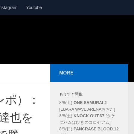
Instagram
Youtube
MORE
もうすぐ開催
（レポ）：
8/8(土)
ONE SAMURAI 2
[EBARA WAVE ARENAおおた]
達也を
8/8(土)
KNOCK OUT.67
[タケ
ダハムはびきのコロセアム]
8/9(日)
PANCRASE BLOOD.12