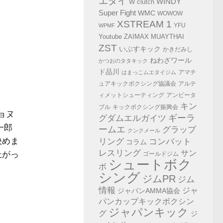
エタイ
WINDY
W clutch
Super Fight
WMC
WOWOW
XSTREAM 1
YFU
WPMF
Youtube
ZAIMAX MUAYTHAI
ZST
いぶすキック
かきだみし
ねわざワール
かつおのタタキック
ド品川
アマチ
はまっこムエタイジム
ュアキックボクシング協議会
アルテ
ィメットシューティング
アンビータ
キン
ブル
キックボクシング振興会
ョヌ
グダムエルガイツ
ギーラ
一郎
ームエ
グラップ
クンクメール
決めま
コンバット
リング
コラム
レスリング
サン
上がっ
ゴールドジム
シュートボク
ボ
シング
ジムPR
ジム
情報
ジャ
ジャパンAMMA協会
パンカップキックボクシン
ジャパンキック
グ
ジ