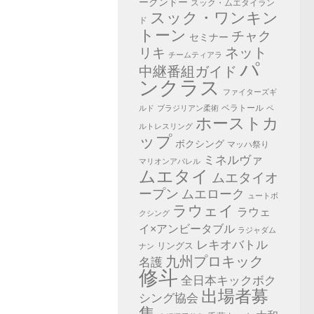
ークンドー
スック・ムエタイラン
スック・ワンキン
ド
トーン
チャク
セミナー
ネット
リキ
チームティアラ
パ
中継番組ガイド
ンクラス
ファイターズギ
ベラトール
ルド
ブラジリアン柔術
ベ
ホーストカ
ルトレスリング
ップ
ボクシング
マッハ祭り
ミネルヴァ
マリオンアパレル
ムエタイ
ムエタイオ
ープン
ムエローク
ュートボ
ラウェイ
ラウェ
クシング
イ×アンビータブル
ラジャダム
レキオバトル
リングス
ナン
九州プロキック
名護
修斗
全日本キックボク
出場者募
シング協会