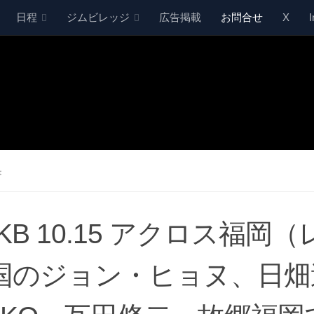
日程
ジムビレッジ
広告掲載
お問合せ
X
果
KB 10.15 アクロス福岡
国のジョン・ヒョヌ、日畑