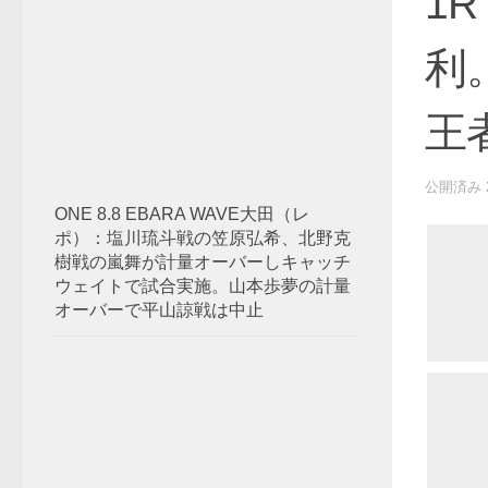
1
利
王
公開済み
ONE 8.8 EBARA WAVE大田（レ
ポ）：塩川琉斗戦の笠原弘希、北野克
樹戦の嵐舞が計量オーバーしキャッチ
ウェイトで試合実施。山本歩夢の計量
オーバーで平山諒戦は中止