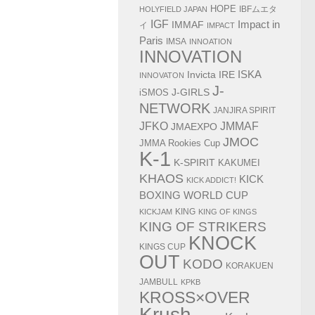
HOPE
IBFムエタ
HOLYFIELD JAPAN
IGF
Impact in
IMMAF
イ
IMPACT
Paris
IMSA
INNOATION
INNOVATION
ISKA
Invicta
IRE
INNOVATON
J-
J-GIRLS
iSMOS
NETWORK
JANJIRA SPIRIT
JMMAF
JFKO
JMAEXPO
JMOC
JMMA Rookies Cup
K-1
K-SPIRIT
KAKUMEI
KHAOS
KICK
KICK ADDICT!
BOXING WORLD CUP
KING
KICKJAM
KING OF KINGS
KING OF STRIKERS
KNOCK
KINGS CUP
OUT
KODO
KORAKUEN
JAMBULL
KPKB
KROSS×OVER
Krush