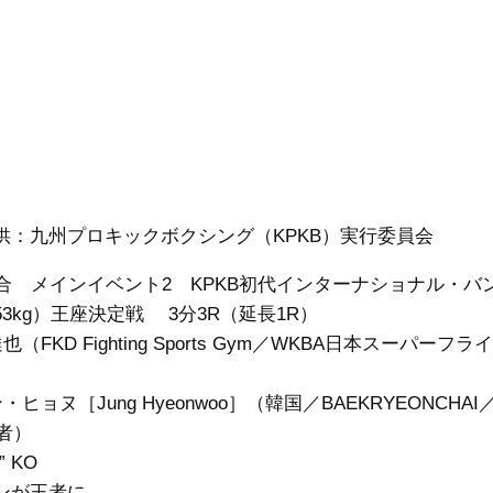
供：九州プロキックボクシング（KPKB）実行委員会
試合 メインイベント2 KPKB初代インターナショナル・バ
3kg）王座決定戦 3分3R（延長1R）
也（FKD Fighting Sports Gym／WKBA日本スーパーフラ
・ヒョヌ［Jung Hyeonwoo］（韓国／BAEKRYEONCHAI／
王者）
1” KO
ンが王者に