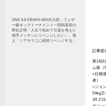
ONE 8.8 EBARA WAVE大田：フェザ
ー級キックトーナメント一回戦直前の
野杁正明「人生で初めて引退を考えた
相手メンヤンにリベンジしたい」、海
人「シアサラニに絶対リベンジする」
記事提
第14
ム級（5
×日畑達
者）
○ジョン
53kg
1R 2’2
※ジョ