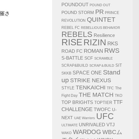
POUNDOUT
POUND OUT
PR
POUND STORM
開催さ
PRINCE
QUINTET
REVOLUTION
REBEL FC
REBELLIOUS BEHAVIOR
REBELS
Resilience
RISE
RIZIN
RKS
RWS
ROMAN
ROAD FC
S-BATTLE
SCF
SCRAMBLE
SIT
SCRAP&BUILD
SCRAP＆BUILD
Stand
SPACE ONE
SKKB
up
STRIKE NEXUS
TENKAICHI
STYLE
TFC
The
THE MATCH
Fight Day
TKO
TTF
TOP BRIGHTS
TOPTIER
CHALLENGE
TWOFC
U-
UFC
NEXT
UAE Warriors
UNRIVALED
VTJ
ULTIMATE
WARDOG
WBCム
WAKO