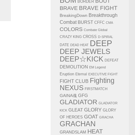
BOM
BOUT
BORDER
BRAVE FIGHT
BRAVE
Breakthrough
BreakingDown
Combat
BURST
CFFC
CMA
COLORS
Combate Global
CRAZY KING
CROSS
D-SPIRAL
DEEP
DATE
DEAD HEAT
DEEP JEWELS
DEEP☆KICK
DEFEAT
DEMOLITION
EM Legend
Eruption
Eternal
EXECUTIVE FIGHT
Fighting
FIGHT CLUB
NEXUS
FIRSTMATCH
GAINA魂
GFG
GLADIATOR
GLADIATOR
GLORY
GLEAT
GLORY
KICK
GOAT
OF HEROES
GRACHA
GRACHAN
HEAT
GRANDSLAM