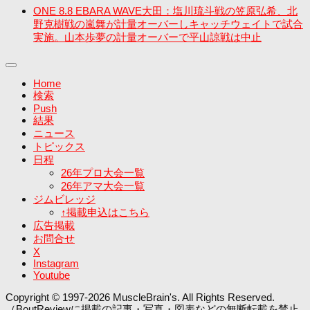
ONE 8.8 EBARA WAVE大田：塩川琉斗戦の笠原弘希、北
野克樹戦の嵐舞が計量オーバーしキャッチウェイトで試合
実施。山本歩夢の計量オーバーで平山諒戦は中止
Home
検索
Push
結果
ニュース
トピックス
日程
26年プロ大会一覧
26年アマ大会一覧
ジムビレッジ
↑掲載申込はこちら
広告掲載
お問合せ
X
Instagram
Youtube
Copyright © 1997-2026 MuscleBrain's. All Rights Reserved.
（BoutReviewに掲載の記事・写真・図表などの無断転載を禁止