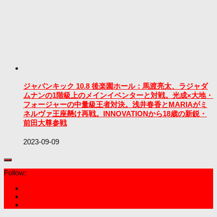
ジャパンキック 10.8 後楽園ホール：馬渡亮太、ラジャダ
ムナンの1階級上のメインイベンターと対戦。光成×大地・
フォージャーの中量級王者対決。浅井春香とMARIAがミ
ネルヴァ王座懸け再戦。INNOVATIONから18歳の新鋭・
前田大尊参戦
2023-09-09
Follow: