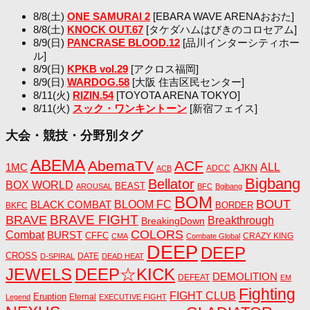
8/8(土)
ONE SAMURAI 2
[EBARA WAVE ARENAおおた]
8/8(土)
KNOCK OUT.67
[タケダハムはびきのコロセアム]
8/9(日)
PANCRASE BLOOD.12
[品川インターシティホー
ル]
8/9(日)
KPKB vol.29
[アクロス福岡]
8/9(日)
WARDOG.58
[大阪 住吉区民センター]
8/11(火)
RIZIN.54
[TOYOTA ARENA TOKYO]
8/11(火)
スック・ワンキントーン
[新宿フェイス]
大会・競技・分野別タグ
ABEMA
AbemaTV
ACF
1MC
ALL
AJKN
ADCC
ACB
Bigbang
Bellator
BOX WORLD
BEAST
AROUSAL
BFC
Bgibang
BOM
BOUT
BLACK COMBAT
BLOOM FC
BORDER
BKFC
BRAVE FIGHT
BRAVE
Breakthrough
BreakingDown
COLORS
Combat
BURST
CFFC
CRAZY KING
CMA
Combate Global
DEEP
DEEP
CROSS
DATE
D-SPIRAL
DEAD HEAT
JEWELS
DEEP☆KICK
DEMOLITION
DEFEAT
EM
Fighting
FIGHT CLUB
Eruption
Eternal
Legend
EXECUTIVE FIGHT