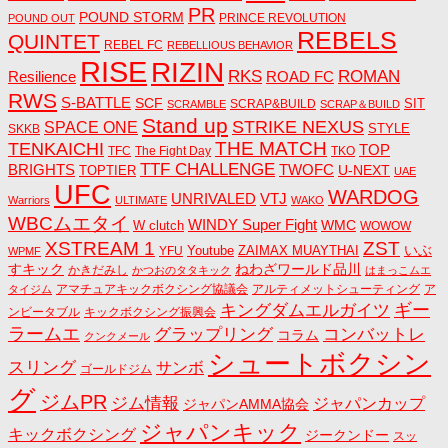
PR
POUND STORM
PRINCE REVOLUTION
POUND OUT
REBELS
QUINTET
REBEL FC
REBELLIOUS BEHAVIOR
RISE
RIZIN
RKS
ROMAN
ROAD FC
Resilience
RWS
S-BATTLE
SCF
SIT
SCRAP&BUILD
SCRAMBLE
SCRAP＆BUILD
Stand up
STRIKE NEXUS
SPACE ONE
STYLE
SKKB
THE MATCH
TENKAICHI
TOP
TFC
The Fight Day
TKO
TTF CHALLENGE
BRIGHTS
TWOFC
U-NEXT
TOPTIER
UAE
UFC
WARDOG
UNRIVALED
VTJ
Warriors
ULTIMATE
WAKO
WBCムエタイ
WINDY Super Fight
WMC
W clutch
WOWOW
ZST
XSTREAM 1
いぶ
Youtube
ZAIMAX MUAYTHAI
YFU
WPMF
すキック
ねわざワールド品川
かきだみし
かつおのタタキック
はまっこムエ
アマチュアキックボクシング協議会
アルティメットシューティング
ア
タイジム
キングダムエルガイツ
ギー
ンビータブル
キックボクシング振興会
ラームエ
コンバットレ
グラップリング
コラム
クンクメール
シュートボクシン
スリング
サンボ
ゴールドジム
グ
ジムPR
ジム情報
ジャパンカップ
ジャパンAMMA協会
ジャパンキック
キックボクシング
ジークンドー
スッ