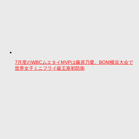
7月度のWBCムエタイMVPは藤原乃愛。BOM横浜大会で
世界女子ミニフライ級王座初防衛