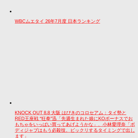
WBCムエタイ 26年7月度 日本ランキング
KNOCK OUT 8.8 大阪 はびきのコロセアム：タイ勢と
RED王座戦 “狂拳”迅「先週生まれた娘にKOボーナスでお
もちゃをいっぱい買ってあげようかな」、小林愛理奈「ボ
ディジャブはもう必殺技。ビックリするタイミングで出し
ます」