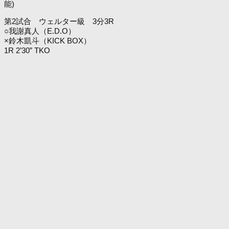
能)
第2試合 ウェルター級 3分3R
○我謝真人（E.D.O）
×鈴木凱斗（KICK BOX）
1R 2’30” TKO