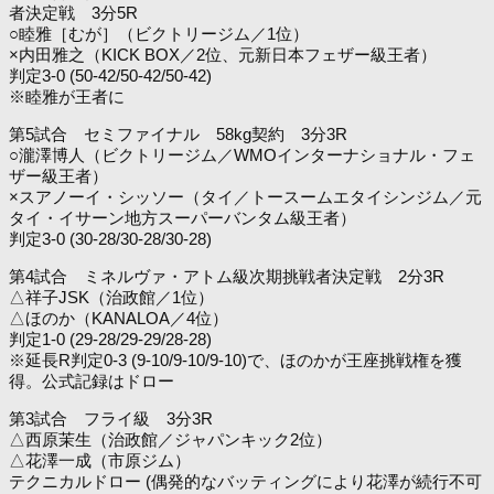
者決定戦 3分5R
○睦雅［むが］（ビクトリージム／1位）
×内田雅之（KICK BOX／2位、元新日本フェザー級王者）
判定3-0 (50-42/50-42/50-42)
※睦雅が王者に
第5試合 セミファイナル 58kg契約 3分3R
○瀧澤博人（ビクトリージム／WMOインターナショナル・フェ
ザー級王者）
×スアノーイ・シッソー（タイ／トースームエタイシンジム／元
タイ・イサーン地方スーパーバンタム級王者）
判定3-0 (30-28/30-28/30-28)
第4試合 ミネルヴァ・アトム級次期挑戦者決定戦 2分3R
△祥子JSK（治政館／1位）
△ほのか（KANALOA／4位）
判定1-0 (29-28/29-29/28-28)
※延長R判定0-3 (9-10/9-10/9-10)で、ほのかが王座挑戦権を獲
得。公式記録はドロー
第3試合 フライ級 3分3R
△西原茉生（治政館／ジャパンキック2位）
△花澤一成（市原ジム）
テクニカルドロー (偶発的なバッティングにより花澤が続行不可