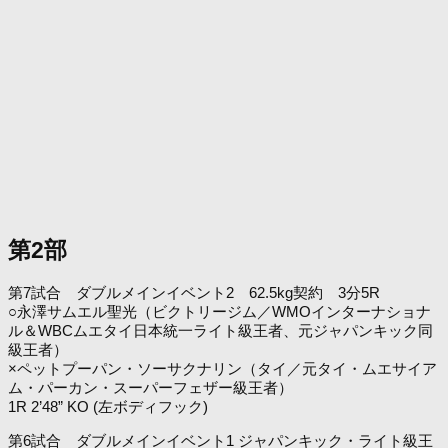
第2部
第7試合 ダブルメインイベント2 62.5kg契約 3分5R
○永澤サムエル聖光（ビクトリージム／WMOインターナショナ
ル＆WBCムエタイ日本統一ライト級王者、元ジャパンキック同
級王者）
×ペットプーパン・ソーサクナリン（タイ／元タイ・ムエサイア
ム・パーカン・スーパーフェザー級王者）
1R 2’48” KO (左ボディフック)
第6試合 ダブルメインイベント1 ジャパンキック・ライト級王