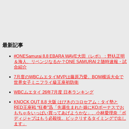
最新記事
#ONESamurai 8.8 EBARA WAVE大田（レポ）：野杁正明
＆海人、リベンジなるか？ONE SAMURAI 2 随時速報・試
合紹介
7月度のWBCムエタイMVPは藤原乃愛。BOM横浜大会で
世界女子ミニフライ級王座初防衛
WBCムエタイ 26年7月度 日本ランキング
KNOCK OUT 8.8 大阪 はびきのコロセアム：タイ勢と
RED王座戦 “狂拳”迅「先週生まれた娘にKOボーナスでお
もちゃをいっぱい買ってあげようかな」、小林愛理奈「ボ
ディジャブはもう必殺技。ビックリするタイミングで出し
ます」