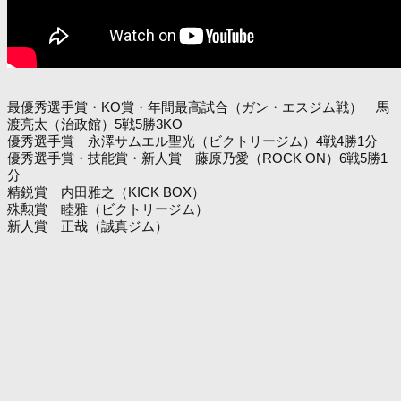
最優秀選手賞・KO賞・年間最高試合（ガン・エスジム戦） 馬
渡亮太（治政館）5戦5勝3KO
優秀選手賞 永澤サムエル聖光（ビクトリージム）4戦4勝1分
優秀選手賞・技能賞・新人賞 藤原乃愛（ROCK ON）6戦5勝1
分
精鋭賞 内田雅之（KICK BOX）
殊勲賞 睦雅（ビクトリージム）
新人賞 正哉（誠真ジム）