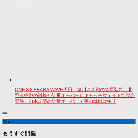
ONE 8.8 EBARA WAVE大田：塩川琉斗戦の笠原弘希、北
野克樹戦の嵐舞が計量オーバーしキャッチウェイトで試合
実施。山本歩夢の計量オーバーで平山諒戦は中止
More
もうすぐ開催