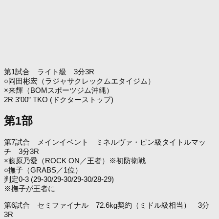
第1試合 ライト級 3分3R
○岡田彬宏（ラジャサクレックムエタイジム）
×来輝（BOMスポーツジム沖縄）
2R 3’00” TKO (ドクターストップ)
第1部
第7試合 メインイベント ミネルヴァ・ピン級タイトルマッ
チ 3分3R
×藤原乃愛（ROCK ON／王者）※初防衛戦
○撫子（GRABS／1位）
判定0-3 (29-30/29-30/29-30/28-29)
※撫子が王者に
第6試合 セミファイナル 72.6kg契約（ミドル級相当） 3分
3R