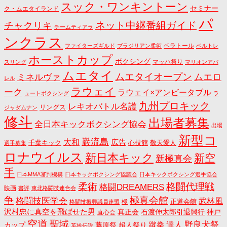
スック・ワンキントーン
セミナー
ク・ムエタイランド
パ
ネット中継番組ガイド
チャクリキ
チームティアラ
ンクラス
ベラトール
ファイターズギルド
ブラジリアン柔術
ベルトレ
ホーストカップ
ボクシング
マッハ祭り
スリング
マリオンアパ
ムエタイ
ムエタイオープン
ミネルヴァ
ムエロ
レル
ラウェイ
ーク
ラウェイ×アンビータブル
ュートボクシング
ラ
九州プロキック
レキオバトル名護
リングス
ジャダムナン
修斗
出場者募集
全日本キックボクシング協会
出場
新型コ
巌流島
大和
広告
千葉キック
心技館
敬天愛人
選手募集
ロナウイルス
新日本キック
新空
新極真会
手
日本MMA審判機構
日本キックボクシング協議会
日本キックボクシング選手協会
格闘代理戦
柔術
格闘DREAMERS
映画
書評
東北格闘技連合会
争
極真会館
格闘技医学会
武林風
正道会館
極
格闘技振興議員連盟
沢村忠に真空を飛ばせた男
真正会
石渡伸太郎引退興行
神戸
直心会
空道
聖域
野良犬祭
蹴拳
達人
カップ
藤原祭
超人祭り
英雄伝説