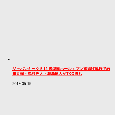
ジャパンキック 5.12 後楽園ホール：プレ旗揚げ興行で石
川直樹・馬渡亮太・瀧澤博人がTKO勝ち
2019-05-15