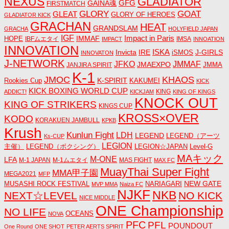
NEXUS
GLADIATOR
GAINA魂
GFG
FIRSTMATCH
GLORY
GOAT
GLEAT
GLORY OF HEROES
GLADIATOR KICK
GRACHAN
HEAT
GRANDSLAM
GRACHA
HOLYFIELD JAPAN
IGF
Impact in Paris
IMMAF
HOPE
IBFムエタイ
IMSA
IMPACT
INNOATION
INNOVATION
ISKA
Invicta
IRE
J-GIRLS
iSMOS
INNOVATON
J-NETWORK
JMMAF
JFKO
JMAEXPO
JANJIRA SPIRIT
JMMA
K-1
JMOC
KHAOS
K-SPIRIT
Rookies Cup
KAKUMEI
KICK
KICK BOXING WORLD CUP
KING
ADDICT!
KICKJAM
KING OF KINGS
KNOCK OUT
KING OF STRIKERS
KINGS CUP
KROSS×OVER
KODO
KORAKUEN JAMBULL
KPKB
Krush
Kunlun Fight
LDH
LEGEND
LEGEND（アーツ
Ks-CUP
LEGION
主催）
LEGEND（ボクシング）
LEGION☆JAPAN
Level-G
MAキック
M-ONE
LFA
M-1 JAPAN
M-1ムエタイ
MAS FIGHT
MAX FC
MuayThai Super Fight
MMA甲子園
MEGA2021
MFP
NEW GATE
MUSASHI ROCK FESTIVAL
NARIAGARI
MVP MMA
Naiza FC
NJKF
NKB
NEXT☆LEVEL
NO KICK
NICE MIDDLE
ONE Championship
NO LIFE
OCEANS
NOVA
PFC
PFL
POUNDOUT
One Round
ONE SHOT
PETER AERTS SPIRIT