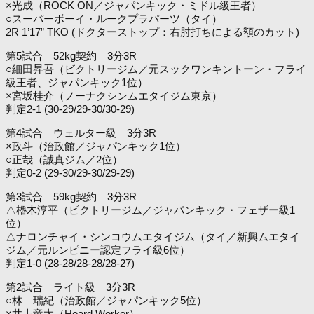
×光成（ROCK ON／ジャパンキック・ミドル級王者）
○スーパーボーイ・ルークプラパーツ（タイ）
2R 1’17” TKO (ドクターストップ：右肘打ちによる額のカット)
第5試合 52kg契約 3分3R
○細田昇吾（ビクトリージム／元スックワンキントーン・フライ
級王者、ジャパンキック1位）
×宮坂桂介（ノーナクシンムエタイジム東京）
判定2-1 (30-29/29-30/30-29)
第4試合 ウェルター級 3分3R
×政斗（治政館／ジャパンキック1位）
○正哉（誠真ジム／2位）
判定0-2 (29-30/29-30/29-29)
第3試合 59kg契約 3分3R
△櫓木淳平（ビクトリージム／ジャパンキック・フェザー級1
位）
△ナロンチャイ・シンコウムエタイジム（タイ／新興ムエタイ
ジム／元ルンピニー認定フライ級6位）
判定1-0 (28-28/28-28/28-27)
第2試合 ライト級 3分3R
○林 瑞紀（治政館／ジャパンキック5位）
×井上竜太（Heard Worker）