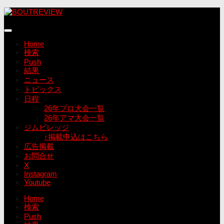
コ
ン
テ
ン
Home
ツ
検索
へ
Push
ス
結果
キ
ニュース
ッ
トピックス
プ
日程
26年プロ大会一覧
26年アマ大会一覧
ジムビレッジ
↑掲載申込はこちら
広告掲載
お問合せ
X
Instagram
Youtube
Home
検索
Push