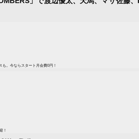
「BOMBERS」で渡辺優太、天馬、マサ佐藤
スも。今ならスタート月会費0円！
迎！