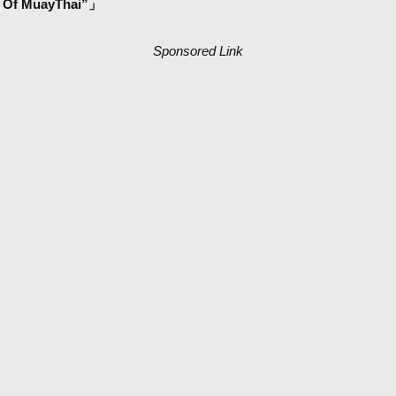
Of MuayThai”」
Sponsored Link