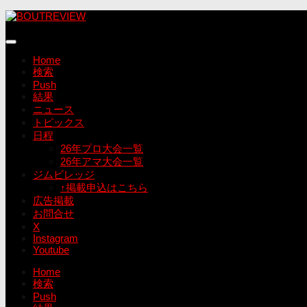
コ
ン
テ
ン
Home
ツ
検索
へ
Push
ス
結果
キ
ニュース
ッ
トピックス
プ
日程
26年プロ大会一覧
26年アマ大会一覧
ジムビレッジ
↑掲載申込はこちら
広告掲載
お問合せ
X
Instagram
Youtube
Home
検索
Push