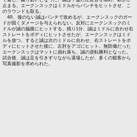
止まる。エークンスックはミドルからパンチをヒットさせ、こ
のラウンドも取る。
4R、後のない誠はパンチで攻めるが、エークンスックのガー
ドが固くダメージを与えられない。反対にエークンスックのミ
ドルが誠の脇腹にヒットする。残り1分、誠はミドルに合わせ右
ストレートをボディにヒットさせたが、エークンスックはミド
ルを放つ。すると誠は次のミドルに合わせ、右ストレートをボ
ディにヒットさせた後に、左肘をアゴにヒット。無防備だった
エークンスックはマットに崩れ落ち、誠の逆転勝利となった。
試合後、誠は足を引きずりながら退場したが、多くの観客から
写真撮影を求められた。