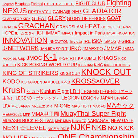
Fighting
FIGHT CLUB
Eruption
Eternal
Legend
EXECUTIVE FIGHT
NEXUS
GLADIATOR
GAINA魂
GFG
FIRSTMATCH
GLORY
GOAT
GLEAT
GLORY OF HEROES
GLADIATOR KICK
GRACHAN
HEAT
GRANDSLAM
GRACHA
HOLYFIELD JAPAN
IGF
Impact in Paris
IMMAF
HOPE
IBFムエタイ
IMSA
IMPACT
INNOATION
INNOVATION
ISKA
Invicta
IRE
J-GIRLS
iSMOS
INNOVATON
J-NETWORK
JMMAF
JFKO
JMAEXPO
JANJIRA SPIRIT
JMMA
K-1
JMOC
KHAOS
K-SPIRIT
Rookies Cup
KAKUMEI
KICK
KICK BOXING WORLD CUP
KING
ADDICT!
KICKJAM
KING OF KINGS
KNOCK OUT
KING OF STRIKERS
KINGS CUP
KROSS×OVER
KODO
KORAKUEN JAMBULL
KPKB
Krush
Kunlun Fight
LDH
LEGEND
LEGEND（アーツ
Ks-CUP
LEGION
主催）
LEGEND（ボクシング）
LEGION☆JAPAN
Level-G
MAキック
M-ONE
LFA
M-1 JAPAN
M-1ムエタイ
MAS FIGHT
MAX FC
MuayThai Super Fight
MMA甲子園
MEGA2021
MFP
NEW GATE
MUSASHI ROCK FESTIVAL
NARIAGARI
MVP MMA
Naiza FC
NJKF
NKB
NEXT☆LEVEL
NO KICK
NICE MIDDLE
ONE Championship
NO LIFE