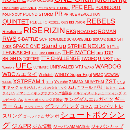
OCEANS
NOVA
PFC
PFL
POUNDOUT
One Round
ONE SHOT
PETER AERTS SPIRIT
PR
POUND STORM
PRINCE REVOLUTION
POUND OUT
REBELS
QUINTET
REBEL FC
REBELLIOUS BEHAVIOR
RISE
RIZIN
RKS
ROMAN
ROAD FC
Resilience
RWS
S-BATTLE
SCF
SIT
SCRAP&BUILD
SCRAMBLE
SCRAP＆BUILD
Stand up
STRIKE NEXUS
SPACE ONE
STYLE
SKKB
THE MATCH
TENKAICHI
TOP
TFC
The Fight Day
TKO
TTF CHALLENGE
BRIGHTS
TWOFC
U-NEXT
TOPTIER
UAE
UFC
WARDOG
UNRIVALED
VTJ
Warriors
ULTIMATE
WAKO
WBCムエタイ
WINDY Super Fight
WMC
W clutch
WOWOW
ZST
XSTREAM 1
いぶ
Youtube
ZAIMAX MUAYTHAI
YFU
WPMF
すキック
ねわざワールド品川
かきだみし
かつおのタタキック
はまっこムエ
アマチュアキックボクシング協議会
アルティメットシューティング
ア
タイジム
キングダムエルガイツ
ギー
ンビータブル
キックボクシング振興会
ラームエ
コンバットレ
グラップリング
コラム
クンクメール
シュートボクシン
スリング
サンボ
ゴールドジム
グ
ジムPR
ジム情報
ジャパンカップ
ジャパンAMMA協会