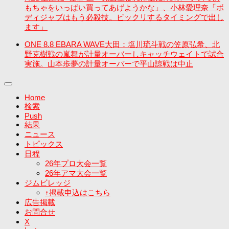
もちゃをいっぱい買ってあげようかな」、小林愛理奈「ボ
ディジャブはもう必殺技。ビックリするタイミングで出し
ます」
ONE 8.8 EBARA WAVE大田：塩川琉斗戦の笠原弘希、北
野克樹戦の嵐舞が計量オーバーしキャッチウェイトで試合
実施。山本歩夢の計量オーバーで平山諒戦は中止
Home
検索
Push
結果
ニュース
トピックス
日程
26年プロ大会一覧
26年アマ大会一覧
ジムビレッジ
↑掲載申込はこちら
広告掲載
お問合せ
X