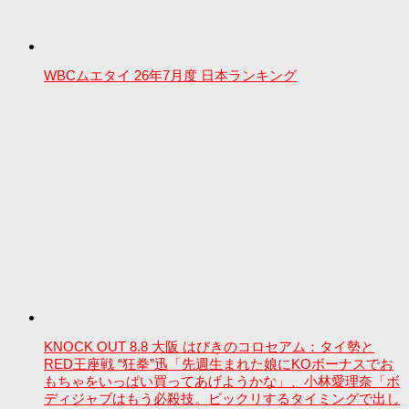
WBCムエタイ 26年7月度 日本ランキング
KNOCK OUT 8.8 大阪 はびきのコロセアム：タイ勢と
RED王座戦 “狂拳”迅「先週生まれた娘にKOボーナスでお
もちゃをいっぱい買ってあげようかな」、小林愛理奈「ボ
ディジャブはもう必殺技。ビックリするタイミングで出し