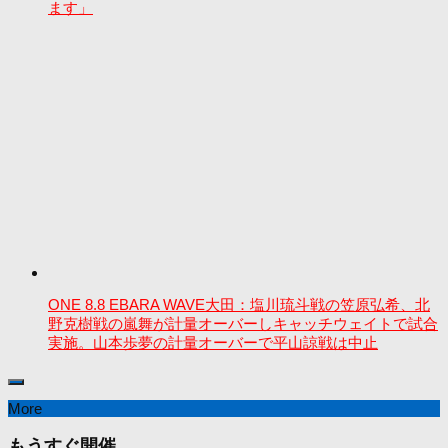
ます」
ONE 8.8 EBARA WAVE大田：塩川琉斗戦の笠原弘希、北
野克樹戦の嵐舞が計量オーバーしキャッチウェイトで試合
実施。山本歩夢の計量オーバーで平山諒戦は中止
More
もうすぐ開催