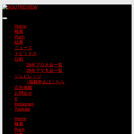
コ
ン
テ
ン
Home
ツ
検索
へ
Push
ス
結果
キ
ニュース
ッ
トピックス
プ
日程
26年プロ大会一覧
26年アマ大会一覧
ジムビレッジ
↑掲載申込はこちら
広告掲載
お問合せ
X
Instagram
Youtube
Home
検索
Push