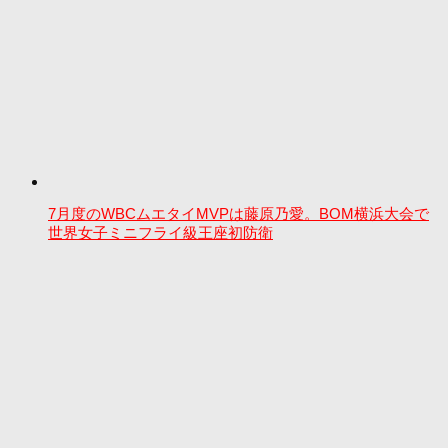
7月度のWBCムエタイMVPは藤原乃愛。BOM横浜大会で
世界女子ミニフライ級王座初防衛