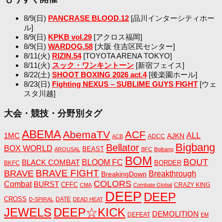
8/9(日)
PANCRASE BLOOD.12
[品川インターシティホー
ル]
8/9(日)
KPKB vol.29
[アクロス福岡]
8/9(日)
WARDOG.58
[大阪 住吉区民センター]
8/11(火)
RIZIN.54
[TOYOTA ARENA TOKYO]
8/11(火)
スック・ワンキントーン
[新宿フェイス]
8/22(土)
SHOOT BOXING 2026 act.4
[後楽園ホール]
8/23(日)
Fighting NEXUS – SUBLIME GUYS FIGHT
[ウェ
スタ川越]
大会・競技・分野別タグ
ABEMA
AbemaTV
ACF
1MC
ALL
AJKN
ADCC
ACB
Bigbang
Bellator
BOX WORLD
BEAST
AROUSAL
BFC
Bgibang
BOM
BOUT
BLACK COMBAT
BLOOM FC
BORDER
BKFC
BRAVE FIGHT
BRAVE
Breakthrough
BreakingDown
COLORS
Combat
BURST
CFFC
CRAZY KING
CMA
Combate Global
DEEP
DEEP
CROSS
DATE
D-SPIRAL
DEAD HEAT
JEWELS
DEEP☆KICK
DEMOLITION
DEFEAT
EM