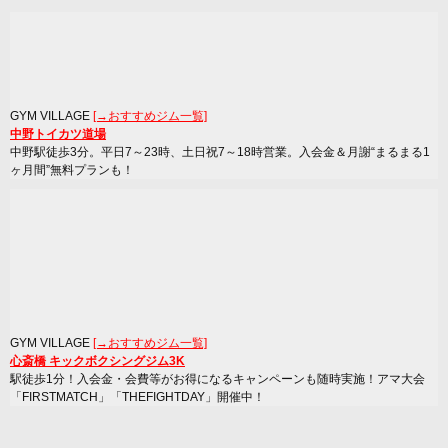
GYM VILLAGE
[→おすすめジム一覧]
中野トイカツ道場
中野駅徒歩3分。平日7～23時、土日祝7～18時営業。入会金＆月謝“まるまる1
ヶ月間”無料プランも！
GYM VILLAGE
[→おすすめジム一覧]
心斎橋 キックボクシングジム3K
駅徒歩1分！入会金・会費等がお得になるキャンペーンも随時実施！アマ大会
「FIRSTMATCH」「THEFIGHTDAY」開催中！