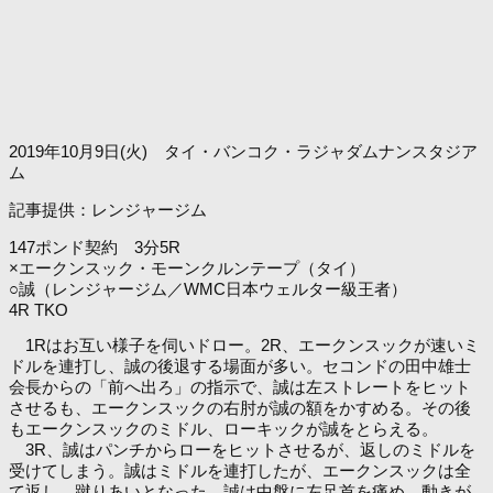
2019年10月9日(火) タイ・バンコク・ラジャダムナンスタジア
ム
記事提供：レンジャージム
147ポンド契約 3分5R
×エークンスック・モーンクルンテープ（タイ）
○誠（レンジャージム／WMC日本ウェルター級王者）
4R TKO
1Rはお互い様子を伺いドロー。2R、エークンスックが速いミ
ドルを連打し、誠の後退する場面が多い。セコンドの田中雄士
会長からの「前へ出ろ」の指示で、誠は左ストレートをヒット
させるも、エークンスックの右肘が誠の額をかすめる。その後
もエークンスックのミドル、ローキックが誠をとらえる。
3R、誠はパンチからローをヒットさせるが、返しのミドルを
受けてしまう。誠はミドルを連打したが、エークンスックは全
て返し、蹴りあいとなった。誠は中盤に左足首を痛め、動きが