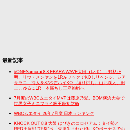
最新記事
#ONESamurai 8.8 EBARA WAVE大田（レポ）：野杁正
明、リウ・メンヤンを1R左フックでKOしリベンジ。シア
サラニ、海人を87秒左ハイKOし返り討ち。山北渓人、田
上こゆるに1R一本勝ちし王座挑戦へ
7月度のWBCムエタイMVPは藤原乃愛。BOM横浜大会で
世界女子ミニフライ級王座初防衛
WBCムエタイ 26年7月度 日本ランキング
KNOCK OUT 8.8 大阪 はびきのコロセアム：タイ勢と
RED王座戦 “狂拳”迅「先週生まれた娘にKOボーナスでお