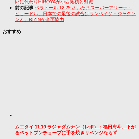
郎に代わりHIROYAが小西拓槙と対戦
前の記事
ベラトール 12.29 さいたまスーパーアリーナ：
ヒョードル、日本での最後の試合はランペイジ・ジャクソ
ンと。RIZINが全面協力
おすすめ
ムエタイ 11.19 ラジャダムナン（レポ）：福田海斗、下が
るペットブンチョープに手を焼きリベンジならず