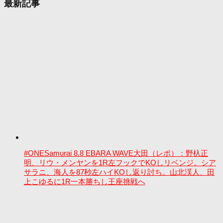
最新記事
#ONESamurai 8.8 EBARA WAVE大田（レポ）：野杁正
明、リウ・メンヤンを1R左フックでKOしリベンジ。シア
サラニ、海人を87秒左ハイKOし返り討ち。山北渓人、田
上こゆるに1R一本勝ちし王座挑戦へ