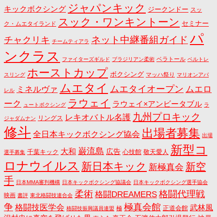
ジャパンキック
キックボクシング
ジークンドー
スッ
スック・ワンキントーン
セミナー
ク・ムエタイランド
パ
ネット中継番組ガイド
チャクリキ
チームティアラ
ンクラス
ベラトール
ファイターズギルド
ブラジリアン柔術
ベルトレ
ホーストカップ
ボクシング
マッハ祭り
スリング
マリオンアパ
ムエタイ
ムエタイオープン
ミネルヴァ
ムエロ
レル
ラウェイ
ーク
ラウェイ×アンビータブル
ュートボクシング
ラ
九州プロキック
レキオバトル名護
リングス
ジャダムナン
修斗
出場者募集
全日本キックボクシング協会
出場
新型コ
巌流島
大和
広告
千葉キック
心技館
敬天愛人
選手募集
ロナウイルス
新日本キック
新空
新極真会
手
日本MMA審判機構
日本キックボクシング協議会
日本キックボクシング選手協会
格闘代理戦
柔術
格闘DREAMERS
映画
書評
東北格闘技連合会
争
極真会館
格闘技医学会
武林風
正道会館
極
格闘技振興議員連盟