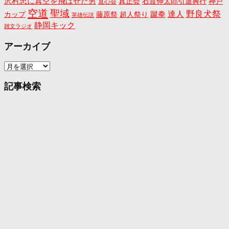
沢村忠に真空を飛ばせた男
真正会
石渡伸太郎引退興行
神戸
直心会
空道
聖域
野良犬祭
蹴拳
達人
カップ
藤原祭
超人祭り
英雄伝説
静岡キック
雑文ラジオ
アーカイブ
ア
ー
カ
記事検索
イ
ブ