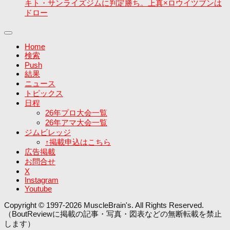
キト・サンライズジムに判定勝ち。上真×ロウイツブンは
ドロー
Home
検索
Push
結果
ニュース
トピックス
日程
26年プロ大会一覧
26年アマ大会一覧
ジムビレッジ
↑掲載申込はこちら
広告掲載
お問合せ
X
Instagram
Youtube
Copyright © 1997-2026 MuscleBrain's. All Rights Reserved.
（BoutReviewに掲載の記事・写真・図表などの無断転載を禁止
します）