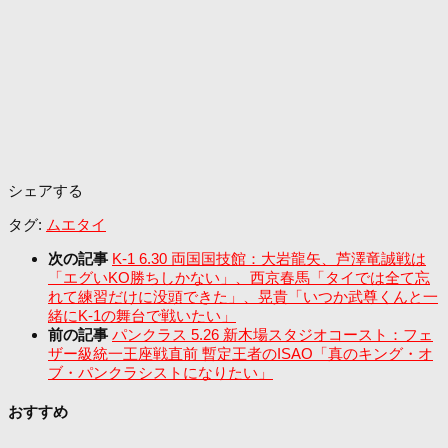
シェアする
タグ:
ムエタイ
次の記事
K-1 6.30 両国国技館：大岩龍矢、芦澤竜誠戦は
「エグいKO勝ちしかない」、西京春馬「タイでは全て忘
れて練習だけに没頭できた」、晃貴「いつか武尊くんと一
緒にK-1の舞台で戦いたい」
前の記事
パンクラス 5.26 新木場スタジオコースト：フェ
ザー級統一王座戦直前 暫定王者のISAO「真のキング・オ
ブ・パンクラシストになりたい」
おすすめ