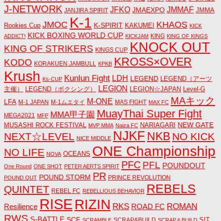
J-NETWORK
JMMAF
JFKO
JMAEXPO
JANJIRA SPIRIT
JMMA
K-1
JMOC
KHAOS
K-SPIRIT
Rookies Cup
KAKUMEI
KICK
KICK BOXING WORLD CUP
KING
ADDICT!
KICKJAM
KING OF KINGS
KNOCK OUT
KING OF STRIKERS
KINGS CUP
KROSS×OVER
KODO
KORAKUEN JAMBULL
KPKB
Krush
Kunlun Fight
LDH
LEGEND
LEGEND（アーツ
Ks-CUP
LEGION
主催）
LEGEND（ボクシング）
LEGION☆JAPAN
Level-G
MAキック
M-ONE
LFA
M-1 JAPAN
M-1ムエタイ
MAS FIGHT
MAX FC
MuayThai Super Fight
MMA甲子園
MEGA2021
MFP
NEW GATE
MUSASHI ROCK FESTIVAL
NARIAGARI
MVP MMA
Naiza FC
NJKF
NKB
NEXT☆LEVEL
NO KICK
NICE MIDDLE
ONE Championship
NO LIFE
OCEANS
NOVA
PFC
PFL
POUNDOUT
One Round
ONE SHOT
PETER AERTS SPIRIT
PR
POUND STORM
PRINCE REVOLUTION
POUND OUT
REBELS
QUINTET
REBEL FC
REBELLIOUS BEHAVIOR
RISE
RIZIN
RKS
ROMAN
ROAD FC
Resilience
RWS
S-BATTLE
SCF
SIT
SCRAP&BUILD
SCRAMBLE
SCRAP＆BUILD