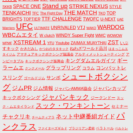
Stand up
STRIKE NEXUS
SPACE ONE
STYLE
SKKB
THE MATCH
TENKAICHI
TOP
TFC
The Fight Day
TKO
TTF CHALLENGE
BRIGHTS
TWOFC
U-NEXT
TOPTIER
UAE
UFC
WARDOG
UNRIVALED
VTJ
Warriors
ULTIMATE
WAKO
WBCムエタイ
WINDY Super Fight
WMC
W clutch
WOWOW
ZST
XSTREAM 1
いぶ
Youtube
ZAIMAX MUAYTHAI
YFU
WPMF
すキック
ねわざワールド品川
かきだみし
かつおのタタキック
はまっこムエ
アマチュアキックボクシング協議会
アルティメットシューティング
ア
タイジム
キングダムエルガイツ
ギー
ンビータブル
キックボクシング振興会
ラームエ
コンバットレ
グラップリング
コラム
クンクメール
シュートボクシン
スリング
サンボ
ゴールドジム
グ
ジムPR
ジム情報
ジャパンカップ
ジャパンAMMA協会
ジャパンキック
キックボクシング
ジークンドー
スッ
スック・ワンキントーン
セミナー
ク・ムエタイランド
パ
ネット中継番組ガイド
チャクリキ
チームティアラ
ンクラス
ベラトール
ファイターズギルド
ブラジリアン柔術
ベルトレ