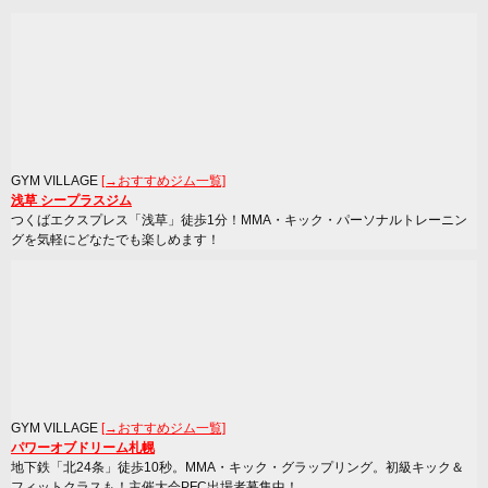
GYM VILLAGE
[→おすすめジム一覧]
浅草 シープラスジム
つくばエクスプレス「浅草」徒歩1分！MMA・キック・パーソナルトレーニン
グを気軽にどなたでも楽しめます！
GYM VILLAGE
[→おすすめジム一覧]
パワーオブドリーム札幌
地下鉄「北24条」徒歩10秒。MMA・キック・グラップリング。初級キック＆
フィットクラスも！主催大会PFC出場者募集中！