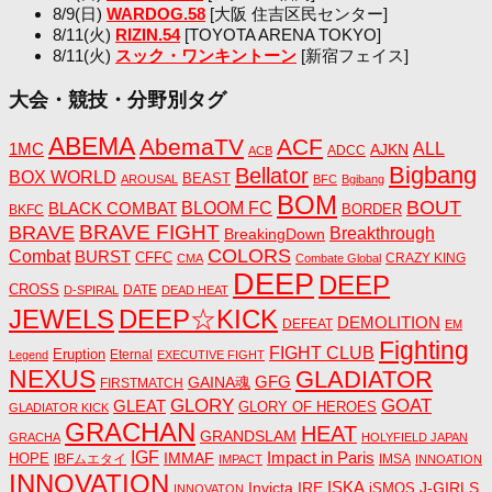
8/9(日)
WARDOG.58
[大阪 住吉区民センター]
8/11(火)
RIZIN.54
[TOYOTA ARENA TOKYO]
8/11(火)
スック・ワンキントーン
[新宿フェイス]
大会・競技・分野別タグ
ABEMA
AbemaTV
ACF
1MC
ALL
AJKN
ADCC
ACB
Bigbang
Bellator
BOX WORLD
BEAST
AROUSAL
BFC
Bgibang
BOM
BOUT
BLACK COMBAT
BLOOM FC
BORDER
BKFC
BRAVE FIGHT
BRAVE
Breakthrough
BreakingDown
COLORS
Combat
BURST
CFFC
CRAZY KING
CMA
Combate Global
DEEP
DEEP
CROSS
DATE
D-SPIRAL
DEAD HEAT
JEWELS
DEEP☆KICK
DEMOLITION
DEFEAT
EM
Fighting
FIGHT CLUB
Eruption
Eternal
Legend
EXECUTIVE FIGHT
NEXUS
GLADIATOR
GAINA魂
GFG
FIRSTMATCH
GLORY
GOAT
GLEAT
GLORY OF HEROES
GLADIATOR KICK
GRACHAN
HEAT
GRANDSLAM
GRACHA
HOLYFIELD JAPAN
IGF
Impact in Paris
IMMAF
HOPE
IBFムエタイ
IMSA
IMPACT
INNOATION
INNOVATION
ISKA
Invicta
IRE
J-GIRLS
iSMOS
INNOVATON