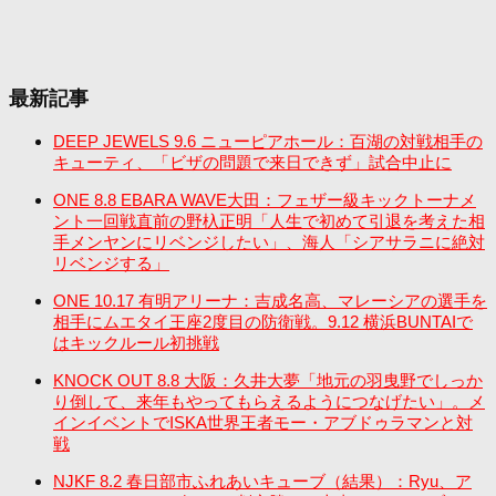
最新記事
DEEP JEWELS 9.6 ニューピアホール：百湖の対戦相手の
キューティ、「ビザの問題で来日できず」試合中止に
ONE 8.8 EBARA WAVE大田：フェザー級キックトーナメ
ント一回戦直前の野杁正明「人生で初めて引退を考えた相
手メンヤンにリベンジしたい」、海人「シアサラニに絶対
リベンジする」
ONE 10.17 有明アリーナ：吉成名高、マレーシアの選手を
相手にムエタイ王座2度目の防衛戦。9.12 横浜BUNTAIで
はキックルール初挑戦
KNOCK OUT 8.8 大阪：久井大夢「地元の羽曳野でしっか
り倒して、来年もやってもらえるようにつなげたい」。メ
インイベントでISKA世界王者モー・アブドゥラマンと対
戦
NJKF 8.2 春日部市ふれあいキューブ（結果）：Ryu、ア