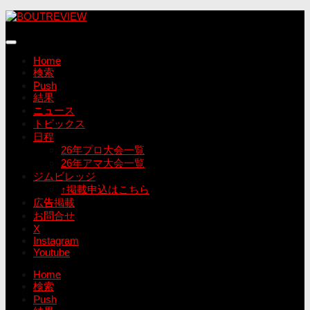
コ
ン
テ
ン
Home
ツ
検索
へ
Push
ス
結果
キ
ニュース
ッ
トピックス
プ
日程
26年プロ大会一覧
26年アマ大会一覧
ジムビレッジ
↑掲載申込はこちら
広告掲載
お問合せ
X
Instagram
Youtube
Home
検索
Push