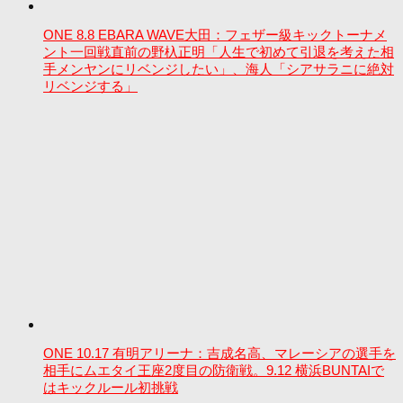
ONE 8.8 EBARA WAVE大田：フェザー級キックトーナメ
ント一回戦直前の野杁正明「人生で初めて引退を考えた相
手メンヤンにリベンジしたい」、海人「シアサラニに絶対
リベンジする」
ONE 10.17 有明アリーナ：吉成名高、マレーシアの選手を
相手にムエタイ王座2度目の防衛戦。9.12 横浜BUNTAIで
はキックルール初挑戦