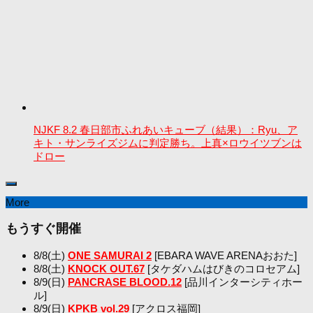
NJKF 8.2 春日部市ふれあいキューブ（結果）：Ryu、ア
キト・サンライズジムに判定勝ち。上真×ロウイツブンは
ドロー
More
もうすぐ開催
8/8(土)
ONE SAMURAI 2
[EBARA WAVE ARENAおおた]
8/8(土)
KNOCK OUT.67
[タケダハムはびきのコロセアム]
8/9(日)
PANCRASE BLOOD.12
[品川インターシティホー
ル]
8/9(日)
KPKB vol.29
[アクロス福岡]