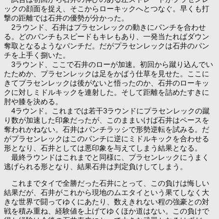
ックの顔面を捉え、そこからローキックへとつなぐ。早くも打
撃の距離では石井の優勢が分かった。
2ラウンド、石井はプラセンレックの動きにパンチを合わせ
る。どのパンチもスピードもキレもあり、一発当たればダウン
奪取となるようなパンチだ。だがプラセンレックは石井のパン
チを上手く捌いた。
3ラウンド、ここで石井のローが加速。初回から蹴り込んでい
たためか、プラセンレックは足をかばう仕草を見せた。ここに
きてプラセンレックは後がないと悟ったのか、石井のローキッ
クに対しミドルキックを連射した。そして距離を詰めたすきに
肘や膝を決める。
4ラウンド。これまでは若干3ラウンドにプラセンレックの蹴
り数が加速した印象だったが、このままいけば石井はペースを
奪われかねない。石井はパンチラッシで形勢逆転を試みる。だ
がプラセンレックはこのパンチに逆にミドルキックを合わせる
形となり、石井としては悪印象を与えてしまう結果となる。
最終ラウンドはこれまでと同様に、プラセンレックにうまく
逃げられる形となり、結果石井は判定負けしてしまう。
これまでタイで全勝だった石井にとって、この負けは悔しい
結果だが、石井がこれから現地のムエタイという果てしなく大
きな世界で闘ってゆくにあたり、数えきれない程の強豪との対
戦を積み重ね、経験値を上げてゆくほか道はない。この負けで