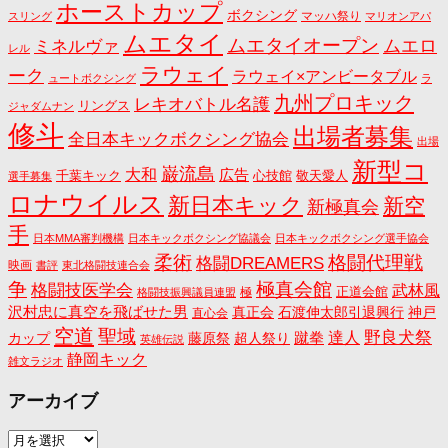
ホーストカップ
ボクシング
マッハ祭り
スリング
マリオンアパ
ムエタイ
ムエタイオープン
ミネルヴァ
ムエロ
レル
ラウェイ
ーク
ラウェイ×アンビータブル
ュートボクシング
ラ
九州プロキック
レキオバトル名護
リングス
ジャダムナン
修斗
出場者募集
全日本キックボクシング協会
出場
新型コ
巌流島
大和
広告
千葉キック
心技館
敬天愛人
選手募集
ロナウイルス
新日本キック
新空
新極真会
手
日本MMA審判機構
日本キックボクシング協議会
日本キックボクシング選手協会
格闘代理戦
柔術
格闘DREAMERS
映画
書評
東北格闘技連合会
争
極真会館
格闘技医学会
武林風
正道会館
極
格闘技振興議員連盟
沢村忠に真空を飛ばせた男
真正会
石渡伸太郎引退興行
神戸
直心会
空道
聖域
野良犬祭
蹴拳
達人
カップ
藤原祭
超人祭り
英雄伝説
静岡キック
雑文ラジオ
アーカイブ
ア