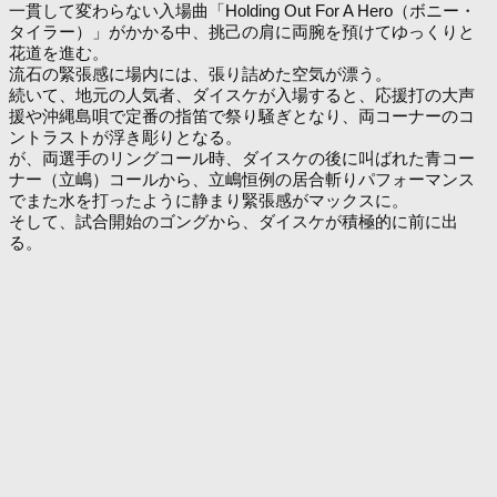
一貫して変わらない入場曲「Holding Out For A Hero（ボニー・
タイラー）」がかかる中、挑己の肩に両腕を預けてゆっくりと
花道を進む。
流石の緊張感に場内には、張り詰めた空気が漂う。
続いて、地元の人気者、ダイスケが入場すると、応援打の大声
援や沖縄島唄で定番の指笛で祭り騒ぎとなり、両コーナーのコ
ントラストが浮き彫りとなる。
が、両選手のリングコール時、ダイスケの後に叫ばれた青コー
ナー（立嶋）コールから、立嶋恒例の居合斬りパフォーマンス
でまた水を打ったように静まり緊張感がマックスに。
そして、試合開始のゴングから、ダイスケが積極的に前に出
る。