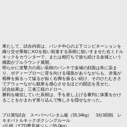
果たして、試合内容は、パンチ中心の上下コンビネーションを
織り交ぜ果敢にKOを狙い前進する辰樹に狙いすませた右ミドル
キックをカウンターで、または相打ちで放ち続ける金城という
構図がフルラウンド展開。
明らかに攻撃力の高い辰樹のパンチで金城の顔面は朱に染ま
り、ボディーブローに背を向ける場面がありながらも、赤鬼が
棍棒を振るって猛るが如く右脚を振るい続け、そのひたむきさ
でアウェーながら観衆を感心させるほどの闘志を見せた。
試合結果は、三者三様のドロー。
勝利を確信していた辰樹は、手を差し上げる審判に体重をかけ
ることをかまわず座り込んで悔しさを隠せなかった。
プロ第5試合 スーパーバンタム級（55.34kg） 3分3回戦 レ
キオバトルキックボクシングルール
○弘樹（Y’ZD豊見城ジム／55.0kg）