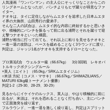
人気漫画『ワンパンマン』の主人公にそっくりなことからこの
リングネームとなったが、パンチよりもヒザ蹴りが得意なファ
イター。
ナオキは、タイに定住しながらムエタイを追求した日本ムエタ
イ界の大御所、山田秀行の愛弟子。
そんな二人の試合は、ムエタイ的な内容に終始するかと思いき
や、積極的にパンチを振るって前に出る浦野とそれを蹴りで迎
え撃つナオキといった構図。
浦野が相当に打って出ても、それ以上に粘りを見せるナオキと
一進一退の攻防は、ペースを緩めることなく3ラウンドに渡り、
判定は、ジャッジ1名がナオキを支持するドローとなった。
プロ第3試合 ウェルター級（66.67kg） 3分3回戦 レキオバ
トルキックボクシングルール
×英人［エイト］（65.0kg／SRKムエタイジム）
○米須 方紀［コメス・マサキ］（66.67kg／SHIMAZILIANS／
MATURI 63kg級トーナメント優勝）
判定1-2（29-30、28-29、30-29）
見るからにイケイケのルックス、英人は、やはり積極的に前に
出るが、米須は、それを恐れることなく打ち合い、主にパンチ
で正面激突を繰り返す。
フルラウンド、一進一退を激しく繰り返し、判定はスプリット