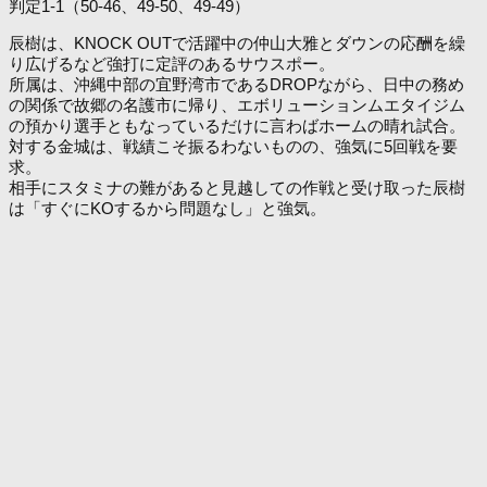
判定1-1（50-46、49-50、49-49）
辰樹は、KNOCK OUTで活躍中の仲山大雅とダウンの応酬を繰
り広げるなど強打に定評のあるサウスポー。
所属は、沖縄中部の宜野湾市であるDROPながら、日中の務め
の関係で故郷の名護市に帰り、エボリューションムエタイジム
の預かり選手ともなっているだけに言わばホームの晴れ試合。
対する金城は、戦績こそ振るわないものの、強気に5回戦を要
求。
相手にスタミナの難があると見越しての作戦と受け取った辰樹
は「すぐにKOするから問題なし」と強気。