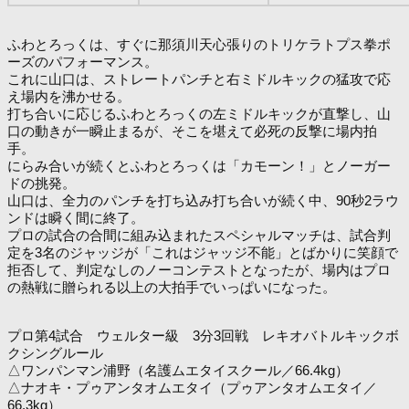
ふわとろっくは、すぐに那須川天心張りのトリケラトプス拳ポ
ーズのパフォーマンス。
これに山口は、ストレートパンチと右ミドルキックの猛攻で応
え場内を沸かせる。
打ち合いに応じるふわとろっくの左ミドルキックが直撃し、山
口の動きが一瞬止まるが、そこを堪えて必死の反撃に場内拍
手。
にらみ合いが続くとふわとろっくは「カモーン！」とノーガー
ドの挑発。
山口は、全力のパンチを打ち込み打ち合いが続く中、90秒2ラウ
ンドは瞬く間に終了。
プロの試合の合間に組み込まれたスペシャルマッチは、試合判
定を3名のジャッジが「これはジャッジ不能」とばかりに笑顔で
拒否して、判定なしのノーコンテストとなったが、場内はプロ
の熱戦に贈られる以上の大拍手でいっぱいになった。
プロ第4試合 ウェルター級 3分3回戦 レキオバトルキックボ
クシングルール
△ワンパンマン浦野（名護ムエタイスクール／66.4kg）
△ナオキ・プゥアンタオムエタイ（プゥアンタオムエタイ／
66.3kg）