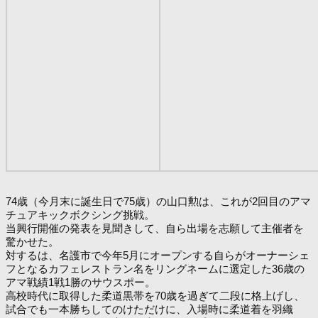
74歳（今月末に誕生日で75歳）の山口勲は、これが2回目のアマ
チュアキックボクシング挑戦。
当興行開催の発表を見聞きして、自ら出場を志願して主催者を
驚かせた。
対するは、名護市で今年5月にオープンする自らがオーナーシェ
フとなるカフェレストラン名をリングネームに選定した36歳の
アマ戦績1戦1勝のサウスポー。
高校時代に取得した柔道黒帯を70歳を過ぎて二段に格上げし、
試合でも一本勝ちしてのけただけに、入場時に柔道着を羽織