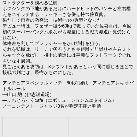
ストラクターを務める弘樹。
ボクシングの下地があるだけにハードヒットのパンチと左右構
えをスイッチするトリッキーさを併せ持つ佐喜眞。
果たして両者の激突は、技術×力の典型となった。
デビュー時は、フェザー級や60kgで戦っていた佐喜眞は、今回
初のスーパーバンタム級ながら減量による戦力減退は見受けら
れない。
体格差を利してプレッシャーをかけ強打を狙う。
それを弘樹は、リーチで劣ろうとも長距離で前蹴りや左右ミド
ルキックを飛ばし、相手の前進には華麗なフットワークでそれ
をいなす展開。
見ごたえある攻防は、3ラウンドがあっという間に感じるほどで
接戦の判定は、辰樹がものにした。
アマチュアスペシャルマッチ 90秒2回戦 アマチュアレキオバ
トルルール
―山口 勲（伊志嶺道場）
―ふわとろっくcafe（エボリューションムエタイジム）
ノーコンテスト ジャッジ3名が判定不能と判断