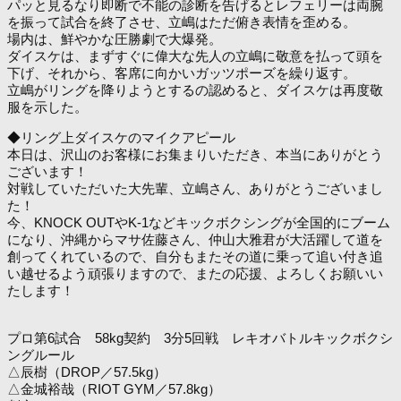
パッと見るなり即断で不能の診断を告げるとレフェリーは両腕
を振って試合を終了させ、立嶋はただ俯き表情を歪める。
場内は、鮮やかな圧勝劇で大爆発。
ダイスケは、まずすぐに偉大な先人の立嶋に敬意を払って頭を
下げ、それから、客席に向かいガッツポーズを繰り返す。
立嶋がリングを降りようとするの認めると、ダイスケは再度敬
服を示した。
◆リング上ダイスケのマイクアピール
本日は、沢山のお客様にお集まりいただき、本当にありがとう
ございます！
対戦していただいた大先輩、立嶋さん、ありがとうございまし
た！
今、KNOCK OUTやK-1などキックボクシングが全国的にブーム
になり、沖縄からマサ佐藤さん、仲山大雅君が大活躍して道を
創ってくれているので、自分もまたその道に乗って追い付き追
い越せるよう頑張りますので、またの応援、よろしくお願いい
たします！
プロ第6試合 58kg契約 3分5回戦 レキオバトルキックボクシ
ングルール
△辰樹（DROP／57.5kg）
△金城裕哉（RIOT GYM／57.8kg）