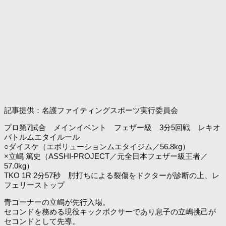
記事提供：名護ファイティングスポーツ実行委員会
プロ第7試合 メインイベント フェザー級 3分5回戦 レキオ
バトルムエタイルール
○ダイスケ（エボリューションムエタイジム／56.8kg）
×立嶋 篤史（ASSHI-PROJECT／元全日本フェザー級王者／
57.0kg）
TKO 1R 2分57秒 肘打ちによる裂傷をドクターが診断の上、レ
フェリーストップ
青コーナーの立嶋が先行入場。
セコンドを務める現役キックボクサーであり息子の立嶋挑己が
セコンドとして先導。