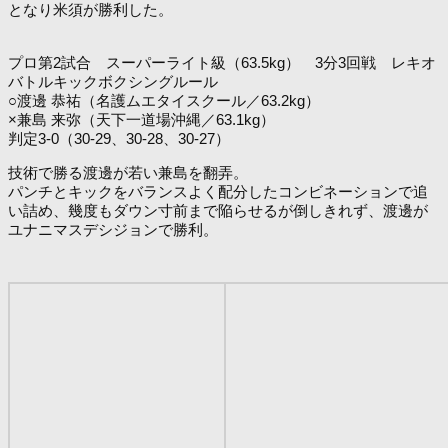
となり米須が勝利した。
プロ第2試合 スーパーライト級（63.5kg） 3分3回戦 レキオ
バトルキックボクシングルール
○渡邊 恭祐（名護ムエタイスクール／63.2kg）
×兼島 来弥（天下一道場沖縄／63.1kg）
判定3-0（30-29、30-28、30-27）
技術で勝る渡邊が若い兼島を翻弄。
パンチとキックをバランスよく配分したコンビネーションで追
い詰め、幾度もダウン寸前まで陥らせるが倒しきれず、渡邊が
ユナニマスデシジョンで勝利。