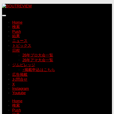
コ
ン
テ
ン
Home
ツ
検索
へ
Push
ス
結果
キ
ニュース
ッ
トピックス
プ
日程
26年プロ大会一覧
26年アマ大会一覧
ジムビレッジ
↑掲載申込はこちら
広告掲載
お問合せ
X
Instagram
Youtube
Home
検索
Push