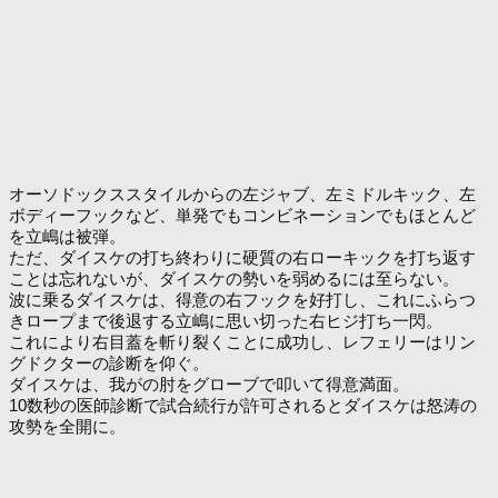
オーソドックススタイルからの左ジャブ、左ミドルキック、左
ボディーフックなど、単発でもコンビネーションでもほとんど
を立嶋は被弾。
ただ、ダイスケの打ち終わりに硬質の右ローキックを打ち返す
ことは忘れないが、ダイスケの勢いを弱めるには至らない。
波に乗るダイスケは、得意の右フックを好打し、これにふらつ
きロープまで後退する立嶋に思い切った右ヒジ打ち一閃。
これにより右目蓋を斬り裂くことに成功し、レフェリーはリン
グドクターの診断を仰ぐ。
ダイスケは、我がの肘をグローブで叩いて得意満面。
10数秒の医師診断で試合続行が許可されるとダイスケは怒涛の
攻勢を全開に。