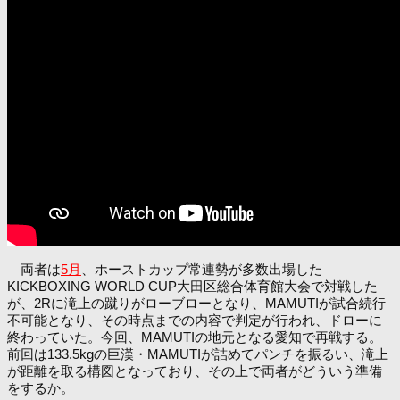
両者は
5月
、ホーストカップ常連勢が多数出場した
KICKBOXING WORLD CUP大田区総合体育館大会で対戦した
が、2Rに滝上の蹴りがローブローとなり、MAMUTIが試合続行
不可能となり、その時点までの内容で判定が行われ、ドローに
終わっていた。今回、MAMUTIの地元となる愛知で再戦する。
前回は133.5kgの巨漢・MAMUTIが詰めてパンチを振るい、滝上
が距離を取る構図となっており、その上で両者がどういう準備
をするか。