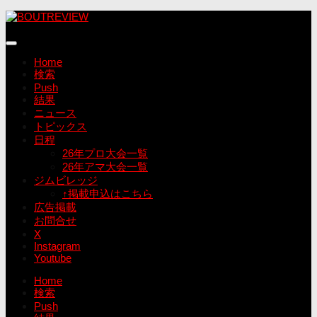
コ
ン
テ
ン
Home
ツ
検索
へ
Push
ス
結果
キ
ニュース
ッ
トピックス
プ
日程
26年プロ大会一覧
26年アマ大会一覧
ジムビレッジ
↑掲載申込はこちら
広告掲載
お問合せ
X
Instagram
Youtube
Home
検索
Push