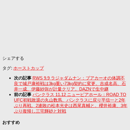
シェアする
タグ:
ホーストカップ
次の記事
RWS 9.9 ラジャダムナン：ブアカーオの体調不
良で城戸康裕戦は3kg重い73kg契約に変更。吉成名高、石
井一成、伊藤紗弥が計量クリア。DAZNで生中継
前の記事
パンクラス 11.12 ニューピアホール：ROAD TO
UFC初戦敗退の丸山数馬、パンクラスに戻り平信一と2年
ぶり再戦。2連敗の松本光史は西尾真輔と。櫻井裕康、3年
ぶり復帰し三宅輝砂と対戦
おすすめ