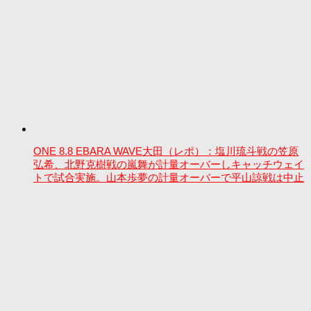
ONE 8.8 EBARA WAVE大田（レポ）：塩川琉斗戦の笠原
弘希、北野克樹戦の嵐舞が計量オーバーしキャッチウェイ
トで試合実施。山本歩夢の計量オーバーで平山諒戦は中止