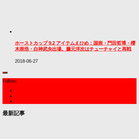
ホーストカップ 9.2 アイテムえひめ：国崇・門田哲博・櫻
木崇浩・白神武央出場。藤元洋次はチューチャイと再戦
2018-06-27
Follow:
最新記事