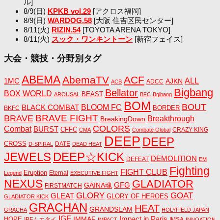
ル]
8/9(日)
KPKB vol.29
[アクロス福岡]
8/9(日)
WARDOG.58
[大阪 住吉区民センター]
8/11(火)
RIZIN.54
[TOYOTA ARENA TOKYO]
8/11(火)
スック・ワンキントーン
[新宿フェイス]
大会・競技・分野別タグ
ABEMA
AbemaTV
ACF
1MC
ALL
AJKN
ADCC
ACB
Bigbang
Bellator
BOX WORLD
BEAST
AROUSAL
BFC
Bgibang
BOM
BOUT
BLACK COMBAT
BLOOM FC
BORDER
BKFC
BRAVE FIGHT
BRAVE
Breakthrough
BreakingDown
COLORS
Combat
BURST
CFFC
CRAZY KING
CMA
Combate Global
DEEP
DEEP
CROSS
DATE
D-SPIRAL
DEAD HEAT
JEWELS
DEEP☆KICK
DEMOLITION
DEFEAT
EM
Fighting
FIGHT CLUB
Eruption
Eternal
Legend
EXECUTIVE FIGHT
NEXUS
GLADIATOR
GAINA魂
GFG
FIRSTMATCH
GLORY
GOAT
GLEAT
GLORY OF HEROES
GLADIATOR KICK
GRACHAN
HEAT
GRANDSLAM
GRACHA
HOLYFIELD JAPAN
IGF
Impact in Paris
IMMAF
HOPE
IBFムエタイ
IMSA
IMPACT
INNOATION