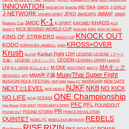
INNOVATION
ISKA
Invicta
IRE
J-GIRLS
iSMOS
INNOVATON
J-NETWORK
JMMAF
JFKO
JMAEXPO
JANJIRA SPIRIT
JMMA
K-1
JMOC
KHAOS
K-SPIRIT
Rookies Cup
KAKUMEI
KICK
KICK BOXING WORLD CUP
KING
ADDICT!
KICKJAM
KING OF KINGS
KNOCK OUT
KING OF STRIKERS
KINGS CUP
KROSS×OVER
KODO
KORAKUEN JAMBULL
KPKB
Krush
Kunlun Fight
LDH
LEGEND
LEGEND（アーツ
Ks-CUP
LEGION
主催）
LEGEND（ボクシング）
LEGION☆JAPAN
Level-G
MAキック
M-ONE
LFA
M-1 JAPAN
M-1ムエタイ
MAS FIGHT
MAX FC
MuayThai Super Fight
MMA甲子園
MEGA2021
MFP
NEW GATE
MUSASHI ROCK FESTIVAL
NARIAGARI
MVP MMA
Naiza FC
NJKF
NKB
NEXT☆LEVEL
NO KICK
NICE MIDDLE
ONE Championship
NO LIFE
OCEANS
NOVA
PFC
PFL
POUNDOUT
One Round
ONE SHOT
PETER AERTS SPIRIT
PR
POUND STORM
PRINCE REVOLUTION
POUND OUT
REBELS
QUINTET
REBEL FC
REBELLIOUS BEHAVIOR
RISE
RIZIN
RKS
ROMAN
ROAD FC
Resilience