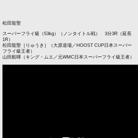
松田龍聖
スーパーフライ級（53kg）（ノンタイトル戦） 3分3R（延長
1R）
松田龍聖［りゅうき］（大原道場／HOOST CUP日本スーパー
フライ級王者）
山田航暉（キング・ムエ／元WMC日本スーパーフライ級王者）