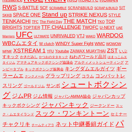
RWS
S-BATTLE
SCF
SIT
SCRAP&BUILD
SCRAMBLE
SCRAP＆BUILD
Stand up
STRIKE NEXUS
SPACE ONE
STYLE
SKKB
THE MATCH
TENKAICHI
TOP
TFC
The Fight Day
TKO
TTF CHALLENGE
BRIGHTS
TWOFC
U-NEXT
TOPTIER
UAE
UFC
WARDOG
UNRIVALED
VTJ
Warriors
ULTIMATE
WAKO
WBCムエタイ
WINDY Super Fight
WMC
W clutch
WOWOW
ZST
XSTREAM 1
いぶ
Youtube
ZAIMAX MUAYTHAI
YFU
WPMF
すキック
ねわざワールド品川
かきだみし
かつおのタタキック
はまっこムエ
アマチュアキックボクシング協議会
アルティメットシューティング
ア
タイジム
キングダムエルガイツ
ギー
ンビータブル
キックボクシング振興会
ラームエ
コンバットレ
グラップリング
コラム
クンクメール
シュートボクシン
スリング
サンボ
ゴールドジム
グ
ジムPR
ジム情報
ジャパンカップ
ジャパンAMMA協会
ジャパンキック
キックボクシング
ジークンドー
スッ
スック・ワンキントーン
セミナー
ク・ムエタイランド
パ
ネット中継番組ガイド
チャクリキ
チームティアラ