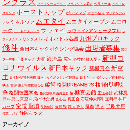
ンクラス
ベラトール
ファイターズギルド
ブラジリアン柔術
ベルトレ
ホーストカップ
ボクシング
マッハ祭り
スリング
マリオンアパ
ムエタイ
ムエタイオープン
ミネルヴァ
ムエロ
レル
ラウェイ
ーク
ラウェイ×アンビータブル
ュートボクシング
ラ
九州プロキック
レキオバトル名護
リングス
ジャダムナン
修斗
出場者募集
全日本キックボクシング協会
出場
新型コ
巌流島
大和
広告
千葉キック
心技館
敬天愛人
選手募集
ロナウイルス
新日本キック
新空
新極真会
手
日本MMA審判機構
日本キックボクシング協議会
日本キックボクシング選手協会
格闘代理戦
柔術
格闘DREAMERS
映画
書評
東北格闘技連合会
争
極真会館
格闘技医学会
武林風
正道会館
極
格闘技振興議員連盟
沢村忠に真空を飛ばせた男
真正会
石渡伸太郎引退興行
神戸
直心会
空道
聖域
野良犬祭
蹴拳
達人
カップ
藤原祭
超人祭り
英雄伝説
静岡キック
雑文ラジオ
アーカイブ