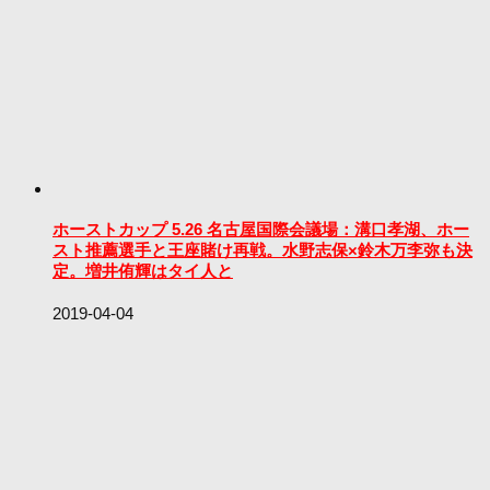
ホーストカップ 5.26 名古屋国際会議場：溝口孝湖、ホー
スト推薦選手と王座賭け再戦。水野志保×鈴木万李弥も決
定。増井侑輝はタイ人と
2019-04-04