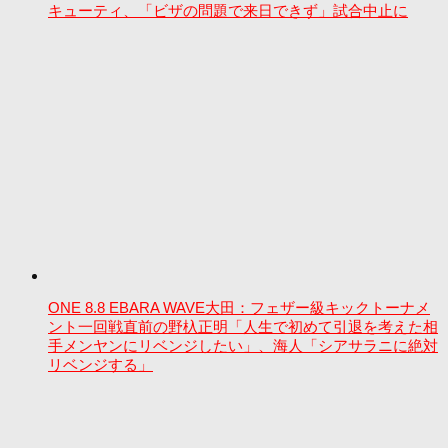
キューティ、「ビザの問題で来日できず」試合中止に
ONE 8.8 EBARA WAVE大田：フェザー級キックトーナメ
ント一回戦直前の野杁正明「人生で初めて引退を考えた相
手メンヤンにリベンジしたい」、海人「シアサラニに絶対
リベンジする」