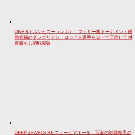
ONE 8.7 ルンピニー（レポ）：フェザー級トーナメント優
勝候補のグレゴリアン、ロシア人選手をローで圧倒して判
定勝ちし初戦突破
DEEP JEWELS 9.6 ニューピアホール：百湖の対戦相手の