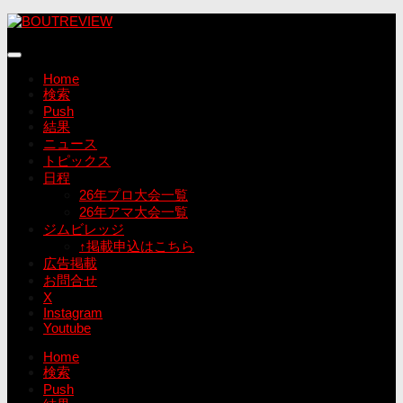
コ
ン
テ
ン
Home
ツ
検索
へ
Push
ス
結果
キ
ニュース
ッ
トピックス
プ
日程
26年プロ大会一覧
26年アマ大会一覧
ジムビレッジ
↑掲載申込はこちら
広告掲載
お問合せ
X
Instagram
Youtube
Home
検索
Push