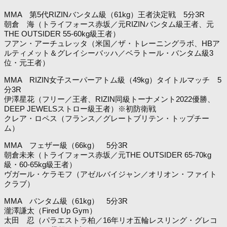
MMA 第5代RIZINバンタム級（61kg）王者決定戦 5分3R
朝倉 海（トライフォース赤坂／元RIZINバンタム級王者、元
THE OUTSIDER 55-60kg級王者）
フアン・アーチュレッタ（米国／ザ・トレーニングラボ、HBア
ルティメット＆グレイシーバッハ／ベラトール・バンタム級3
位・元王者）
MMA RIZIN女子スーパーアトム級（49kg）タイトルマッチ 5
分3R
伊澤星花（フリー／王者、RIZIN同級トーナメント2022優勝、
DEEP JEWELSストロー級王者）※初防衛戦
クレア・ロペス（フランス／グレートブリテン・トップチー
ム）
MMA フェザー級（66kg） 5分3R
朝倉未来（トライフォース赤坂／元THE OUTSIDER 65-70kg
級・60-65kg級王者）
ヴガール・ケラモフ（アゼルバイジャン／オリオン・ファイト
クラブ）
MMA バンタム級（61kg） 5分3R
瀧澤謙太（Fired Up Gym）
太田 忍（パラエストラ柏／16年リオ五輪レスリング・グレコ