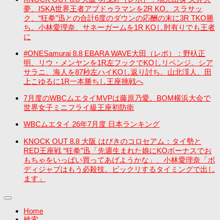
夢、ISKA世界王者アブドゥラマンを2R KO。スラサッ
ク、“狂拳”迅との合計6度のダウンの応酬の末に3R TKO勝
ち。小林愛理奈、サネーガームを1R KOし肘有りでも王者
に
#ONESamurai 8.8 EBARA WAVE大田（レポ）：野杁正
明、リウ・メンヤンを1R左フックでKOしリベンジ。シア
サラニ、海人を87秒左ハイKOし返り討ち。山北渓人、田
上こゆるに1R一本勝ちし王座挑戦へ
7月度のWBCムエタイMVPは藤原乃愛。BOM横浜大会で
世界女子ミニフライ級王座初防衛
WBCムエタイ 26年7月度 日本ランキング
KNOCK OUT 8.8 大阪 はびきのコロセアム：タイ勢と
RED王座戦 “狂拳”迅「先週生まれた娘にKOボーナスでお
もちゃをいっぱい買ってあげようかな」、小林愛理奈「ボ
ディジャブはもう必殺技。ビックリするタイミングで出し
ます」
Home
検索