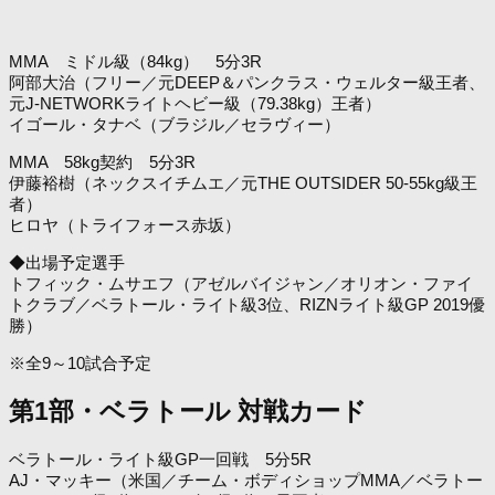
MMA ミドル級（84kg） 5分3R
阿部大治（フリー／元DEEP＆パンクラス・ウェルター級王者、
元J-NETWORKライトヘビー級（79.38kg）王者）
イゴール・タナベ（ブラジル／セラヴィー）
MMA 58kg契約 5分3R
伊藤裕樹（ネックスイチムエ／元THE OUTSIDER 50-55kg級王
者）
ヒロヤ（トライフォース赤坂）
◆出場予定選手
トフィック・ムサエフ（アゼルバイジャン／オリオン・ファイ
トクラブ／ベラトール・ライト級3位、RIZNライト級GP 2019優
勝）
※全9～10試合予定
第1部・ベラトール 対戦カード
ベラトール・ライト級GP一回戦 5分5R
AJ・マッキー（米国／チーム・ボディショップMMA／ベラトー