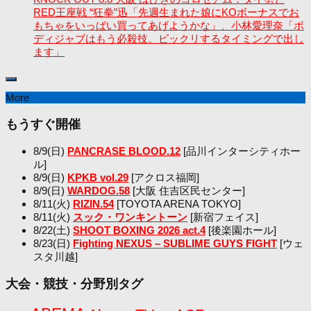
RED王座戦 “狂拳”迅「先週生まれた娘にKOボーナスでお
もちゃをいっぱい買ってあげようかな」、小林愛理奈「ボ
ディジャブはもう必殺技。ビックリするタイミングで出し
ます」
More
もうすぐ開催
8/9(日)
PANCRASE BLOOD.12
[品川インターシティホー
ル]
8/9(日)
KPKB vol.29
[アクロス福岡]
8/9(日)
WARDOG.58
[大阪 住吉区民センター]
8/11(火)
RIZIN.54
[TOYOTA ARENA TOKYO]
8/11(火)
スック・ワンキントーン
[新宿フェイス]
8/22(土)
SHOOT BOXING 2026 act.4
[後楽園ホール]
8/23(日)
Fighting NEXUS – SUBLIME GUYS FIGHT
[ウェ
スタ川越]
大会・競技・分野別タグ