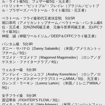
ル・ライト級5位、フェザー級5位・元王者）
パトリッキー・“ピットブル”・フレイレ（ブラジル／ピットブ
ル・ブラザーズ／ベラトール・ライト級2位・元王者）
ベラトール・フライ級初代王者決定戦 5分5R
堀口恭司（アメリカントップチーム／ベラトール・バンタム級6
位・元王者、元RIZIN同級王者、元修斗世界同級王者、元UFCフ
ライ級3位）
神龍 誠（神龍ワールドジム／DEEP＆CFFCフライ級王者）
バンタム級 5分3R
ダニー・サバテロ［Danny Sabatello］（米国／アメリカントッ
プチーム／5位）
マゴメド・マゴメドフ［Magomed Magomedov］（ロシア／ダ
ゲスタン・ファイタークラブ／4位）
ウェルター級 5分3R
アンドレイ・コレシュコフ［Andrey Koreshkov］（ロシア／ロ
スファイターズスポーツクラブ/ストームMMA／5位、元王者）
ロレンズ・ラーキン［Lorenz Larkin］（米国／ミレニアMMA／
9位）
女子フライ級 5分3R
渡辺華奈（FIGHTER’S FLOW／3位）
ヴィタ・アルテイガ［Veta Arteaga］（米国／コンバットフィッ