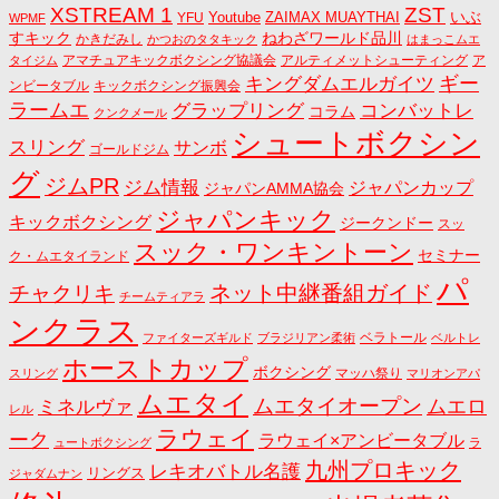
ZST
XSTREAM 1
いぶ
Youtube
ZAIMAX MUAYTHAI
YFU
WPMF
すキック
ねわざワールド品川
かきだみし
かつおのタタキック
はまっこムエ
アマチュアキックボクシング協議会
アルティメットシューティング
ア
タイジム
キングダムエルガイツ
ギー
ンビータブル
キックボクシング振興会
ラームエ
コンバットレ
グラップリング
コラム
クンクメール
シュートボクシン
スリング
サンボ
ゴールドジム
グ
ジムPR
ジム情報
ジャパンカップ
ジャパンAMMA協会
ジャパンキック
キックボクシング
ジークンドー
スッ
スック・ワンキントーン
セミナー
ク・ムエタイランド
パ
ネット中継番組ガイド
チャクリキ
チームティアラ
ンクラス
ベラトール
ファイターズギルド
ブラジリアン柔術
ベルトレ
ホーストカップ
ボクシング
マッハ祭り
スリング
マリオンアパ
ムエタイ
ムエタイオープン
ミネルヴァ
ムエロ
レル
ラウェイ
ーク
ラウェイ×アンビータブル
ュートボクシング
ラ
九州プロキック
レキオバトル名護
リングス
ジャダムナン