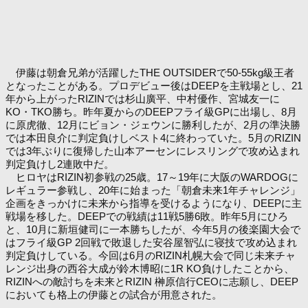
伊藤は朝倉兄弟が活躍したTHE OUTSIDERで50-55kg級王者
となったことがある。プロデビュー後はDEEPを主戦場とし、21
年から上がったRIZINでは杉山廣平、中村優作、宮城友一に
KO・TKO勝ち。昨年夏からのDEEPフライ級GPに出場し、8月
に原虎徹、12月にビョン・ジェウンに勝利したが、2月の準決勝
では本田良介に判定負けしベスト4に終わっていた。5月のRIZIN
では3年ぶりに復帰した山本アーセンにレスリングで攻め込まれ
判定負けし2連敗中だ。
ヒロヤはRIZIN初参戦の25歳。17～19年に大阪のWARDOGに
レギュラー参戦し、20年に始まった「朝倉未来1年チャレンジ」
企画をきっかけに未来から指導を受けるようになり、DEEPに主
戦場を移した。DEEPでの戦績は11戦5勝6敗。昨年5月にひろ
と、10月に新垣健司に一本勝ちしたが、今年5月の後楽園大会で
はフライ級GP 2回戦で敗退した安谷屋智弘に寝技で攻め込まれ
判定負けしている。今回は6月のRIZIN札幌大会で同じ未来チャ
レンジ出身の西谷大成が鈴木博昭に1R KO負けしたことから、
RIZINへの敵討ちを未来とRIZIN 榊原信行CEOに志願し、DEEP
においても格上の伊藤との試合が用意された。