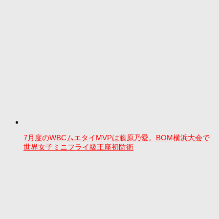
7月度のWBCムエタイMVPは藤原乃愛。BOM横浜大会で
世界女子ミニフライ級王座初防衛