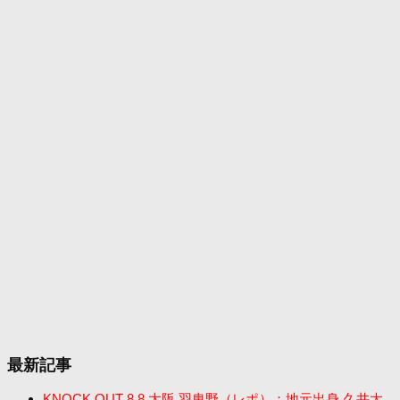
最新記事
KNOCK OUT 8.8 大阪 羽曳野（レポ）：地元出身 久井大