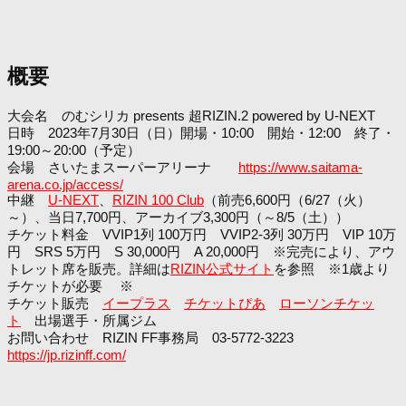
概要
大会名 のむシリカ presents 超RIZIN.2 powered by U-NEXT
日時 2023年7月30日（日）開場・10:00 開始・12:00 終了・
19:00～20:00（予定）
会場 さいたまスーパーアリーナ
https://www.saitama-
arena.co.jp/access/
中継
U-NEXT
、
RIZIN 100 Club
（前売6,600円（6/27（火）
～）、当日7,700円、アーカイブ3,300円（～8/5（土））
チケット料金 VVIP1列 100万円 VVIP2-3列 30万円 VIP 10万
円 SRS 5万円 S 30,000円 A 20,000円 ※完売により、アウ
トレット席を販売。詳細は
RIZIN公式サイト
を参照 ※1歳より
チケットが必要 ※
チケット販売
イープラス
チケットぴあ
ローソンチケッ
ト
出場選手・所属ジム
お問い合わせ RIZIN FF事務局 03-5772-3223
https://jp.rizinff.com/