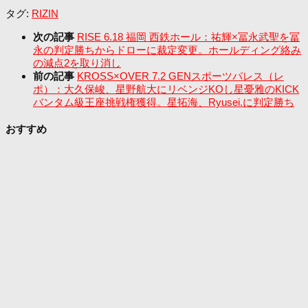
タグ:
RIZIN
次の記事
RISE 6.18 福岡 西鉄ホール：祐輝×冨永武聖を冨
永の判定勝ちからドローに裁定変更。ホールディング絡み
の減点2を取り消し
前の記事
KROSS×OVER 7.2 GENスポーツパレス（レ
ポ）：大久保峻、星野航大にリベンジKOし星憂雅のKICK
バンタム級王座挑戦権獲得。星拓海、Ryusei.に判定勝ち
おすすめ