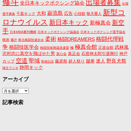
修斗
出場者募集
全日本キックボクシング協会
出場
新型コ
巌流島
大和
広告
千葉キック
心技館
敬天愛人
選手募集
ロナウイルス
新日本キック
新空
新極真会
手
日本MMA審判機構
日本キックボクシング協議会
日本キックボクシング選手協会
格闘代理戦
柔術
格闘DREAMERS
映画
書評
東北格闘技連合会
争
極真会館
格闘技医学会
武林風
正道会館
極
格闘技振興議員連盟
沢村忠に真空を飛ばせた男
真正会
石渡伸太郎引退興行
神戸
直心会
空道
聖域
野良犬祭
蹴拳
達人
カップ
藤原祭
超人祭り
英雄伝説
静岡キック
雑文ラジオ
アーカイブ
ア
ー
カ
記事検索
イ
ブ