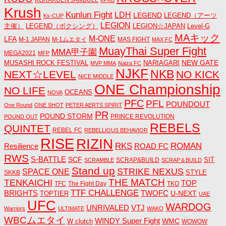
Krush
Kunlun Fight
LDH
LEGEND
LEGEND（アーツ
Ks-CUP
LEGION
主催）
LEGEND（ボクシング）
LEGION☆JAPAN
Level-G
MAキック
M-ONE
LFA
M-1 JAPAN
M-1ムエタイ
MAS FIGHT
MAX FC
MuayThai Super Fight
MMA甲子園
MEGA2021
MFP
NEW GATE
MUSASHI ROCK FESTIVAL
NARIAGARI
MVP MMA
Naiza FC
NJKF
NKB
NEXT☆LEVEL
NO KICK
NICE MIDDLE
ONE Championship
NO LIFE
OCEANS
NOVA
PFC
PFL
POUNDOUT
One Round
ONE SHOT
PETER AERTS SPIRIT
PR
POUND STORM
PRINCE REVOLUTION
POUND OUT
REBELS
QUINTET
REBEL FC
REBELLIOUS BEHAVIOR
RISE
RIZIN
RKS
ROMAN
ROAD FC
Resilience
RWS
S-BATTLE
SCF
SIT
SCRAP&BUILD
SCRAMBLE
SCRAP＆BUILD
Stand up
STRIKE NEXUS
SPACE ONE
STYLE
SKKB
THE MATCH
TENKAICHI
TOP
TFC
The Fight Day
TKO
TTF CHALLENGE
BRIGHTS
TWOFC
U-NEXT
TOPTIER
UAE
UFC
WARDOG
UNRIVALED
VTJ
Warriors
ULTIMATE
WAKO
WBCムエタイ
WINDY Super Fight
WMC
W clutch
WOWOW