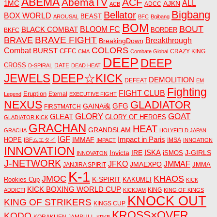
ABEMA
AbemaTV
ACF
1MC
ALL
AJKN
ADCC
ACB
Bigbang
Bellator
BOX WORLD
BEAST
AROUSAL
BFC
Bgibang
BOM
BOUT
BLACK COMBAT
BLOOM FC
BORDER
BKFC
BRAVE FIGHT
BRAVE
Breakthrough
BreakingDown
COLORS
Combat
BURST
CFFC
CRAZY KING
CMA
Combate Global
DEEP
DEEP
CROSS
DATE
D-SPIRAL
DEAD HEAT
JEWELS
DEEP☆KICK
DEMOLITION
DEFEAT
EM
Fighting
FIGHT CLUB
Eruption
Eternal
Legend
EXECUTIVE FIGHT
NEXUS
GLADIATOR
GAINA魂
GFG
FIRSTMATCH
GLORY
GOAT
GLEAT
GLORY OF HEROES
GLADIATOR KICK
GRACHAN
HEAT
GRANDSLAM
GRACHA
HOLYFIELD JAPAN
IGF
Impact in Paris
IMMAF
HOPE
IBFムエタイ
IMSA
IMPACT
INNOATION
INNOVATION
ISKA
Invicta
IRE
J-GIRLS
iSMOS
INNOVATON
J-NETWORK
JMMAF
JFKO
JMAEXPO
JANJIRA SPIRIT
JMMA
K-1
JMOC
KHAOS
K-SPIRIT
Rookies Cup
KAKUMEI
KICK
KICK BOXING WORLD CUP
KING
ADDICT!
KICKJAM
KING OF KINGS
KNOCK OUT
KING OF STRIKERS
KINGS CUP
KROSS×OVER
KODO
KORAKUEN JAMBULL
KPKB