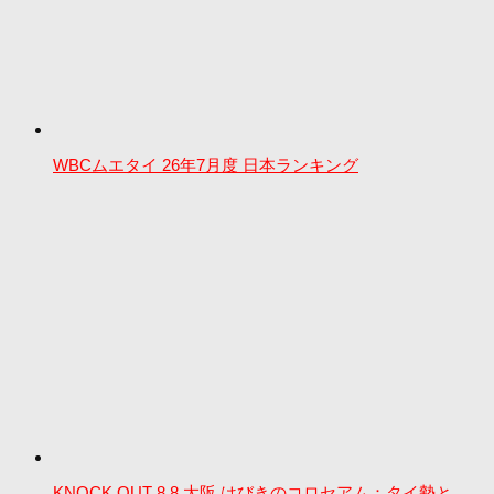
WBCムエタイ 26年7月度 日本ランキング
KNOCK OUT 8.8 大阪 はびきのコロセアム：タイ勢と