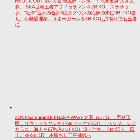
KNOCK OUT 8.8 大阪 羽曳野（レポ）：地元出身 久井大
夢、ISKA世界王者アブドゥラマンを2R KO。スラサッ
ク、“狂拳”迅との合計6度のダウンの応酬の末に3R TKO勝
ち。小林愛理奈、サネーガームを1R KOし肘有りでも王者
に
#ONESamurai 8.8 EBARA WAVE大田（レポ）：野杁正
明、リウ・メンヤンを1R左フックでKOしリベンジ。シア
サラニ、海人を87秒左ハイKOし返り討ち。山北渓人、田
上こゆるに1R一本勝ちし王座挑戦へ