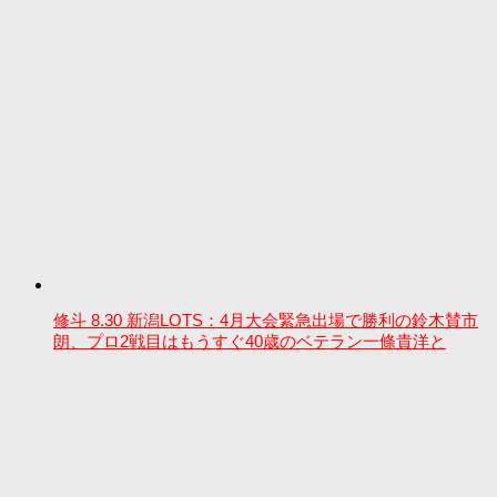
修斗 8.30 新潟LOTS：4月大会緊急出場で勝利の鈴木賛市
朗、プロ2戦目はもうすぐ40歳のベテラン一條貴洋と