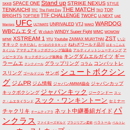
Stand up
STRIKE NEXUS
SPACE ONE
STYLE
SKKB
THE MATCH
TENKAICHI
TOP
TFC
The Fight Day
TKO
TTF CHALLENGE
BRIGHTS
TWOFC
U-NEXT
TOPTIER
UAE
UFC
WARDOG
UNRIVALED
VTJ
Warriors
ULTIMATE
WAKO
WBCムエタイ
WINDY Super Fight
WMC
W clutch
WOWOW
ZST
XSTREAM 1
いぶ
Youtube
ZAIMAX MUAYTHAI
YFU
WPMF
すキック
ねわざワールド品川
かきだみし
かつおのタタキック
はまっこムエ
アマチュアキックボクシング協議会
アルティメットシューティング
ア
タイジム
キングダムエルガイツ
ギー
ンビータブル
キックボクシング振興会
ラームエ
コンバットレ
グラップリング
コラム
クンクメール
シュートボクシン
スリング
サンボ
ゴールドジム
グ
ジムPR
ジム情報
ジャパンカップ
ジャパンAMMA協会
ジャパンキック
キックボクシング
ジークンドー
スッ
スック・ワンキントーン
セミナー
ク・ムエタイランド
パ
ネット中継番組ガイド
チャクリキ
チームティアラ
ンクラス
ベラトール
ファイターズギルド
ブラジリアン柔術
ベルトレ