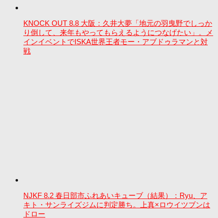
KNOCK OUT 8.8 大阪：久井大夢「地元の羽曳野でしっか
り倒して、来年もやってもらえるようにつなげたい」。メ
インイベントでISKA世界王者モー・アブドゥラマンと対
戦
NJKF 8.2 春日部市ふれあいキューブ（結果）：Ryu、ア
キト・サンライズジムに判定勝ち。上真×ロウイツブンは
ドロー