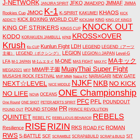
J-NETWORK
JMMAF
JFKO
JMAEXPO
JANJIRA SPIRIT
JMMA
K-1
JMOC
KHAOS
K-SPIRIT
Rookies Cup
KAKUMEI
KICK
KICK BOXING WORLD CUP
KING
ADDICT!
KICKJAM
KING OF KINGS
KNOCK OUT
KING OF STRIKERS
KINGS CUP
KROSS×OVER
KODO
KORAKUEN JAMBULL
KPKB
Krush
Kunlun Fight
LDH
LEGEND
LEGEND（アーツ
Ks-CUP
LEGION
主催）
LEGEND（ボクシング）
LEGION☆JAPAN
Level-G
MAキック
M-ONE
LFA
M-1 JAPAN
M-1ムエタイ
MAS FIGHT
MAX FC
MuayThai Super Fight
MMA甲子園
MEGA2021
MFP
NEW GATE
MUSASHI ROCK FESTIVAL
NARIAGARI
MVP MMA
Naiza FC
NJKF
NKB
NEXT☆LEVEL
NO KICK
NICE MIDDLE
ONE Championship
NO LIFE
OCEANS
NOVA
PFC
PFL
POUNDOUT
One Round
ONE SHOT
PETER AERTS SPIRIT
PR
POUND STORM
PRINCE REVOLUTION
POUND OUT
REBELS
QUINTET
REBEL FC
REBELLIOUS BEHAVIOR
RISE
RIZIN
RKS
ROMAN
ROAD FC
Resilience
RWS
S-BATTLE
SCF
SIT
SCRAP&BUILD
SCRAMBLE
SCRAP＆BUILD