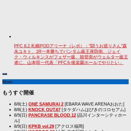
PFC 8.2 札幌PODアリーナ（レポ）：“闘うお巡りさん”森
永ユキト、1R一本勝ちでバンタム級王座防衛。ジェイ
ク・ウィルキンスがフェザー級、能登崇がウェルター級王
者に。山本喧一代表「PFCを後楽園ホールでやりたい」
More
もうすぐ開催
8/8(土)
ONE SAMURAI 2
[EBARA WAVE ARENAおおた]
8/8(土)
KNOCK OUT.67
[タケダハムはびきのコロセアム]
8/9(日)
PANCRASE BLOOD.12
[品川インターシティホー
ル]
8/9(日)
KPKB vol.29
[アクロス福岡]