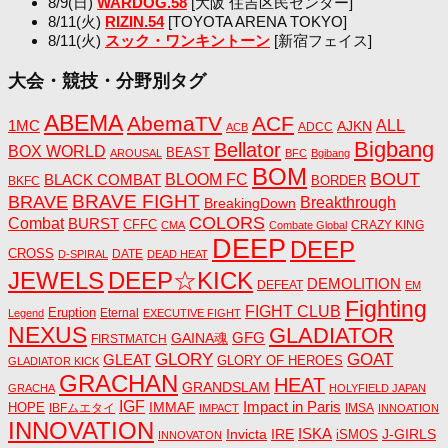
8/9(日)
WARDOG.58
[大阪 住吉区民センター]
8/11(火)
RIZIN.54
[TOYOTA ARENA TOKYO]
8/11(火)
スック・ワンキントーン
[新宿フェイス]
大会・競技・分野別タグ
ABEMA
AbemaTV
ACF
1MC
ALL
AJKN
ADCC
ACB
Bigbang
Bellator
BOX WORLD
BEAST
AROUSAL
BFC
Bgibang
BOM
BOUT
BLACK COMBAT
BLOOM FC
BORDER
BKFC
BRAVE FIGHT
BRAVE
Breakthrough
BreakingDown
COLORS
Combat
BURST
CFFC
CRAZY KING
CMA
Combate Global
DEEP
DEEP
CROSS
DATE
D-SPIRAL
DEAD HEAT
JEWELS
DEEP☆KICK
DEMOLITION
DEFEAT
EM
Fighting
FIGHT CLUB
Eruption
Eternal
Legend
EXECUTIVE FIGHT
NEXUS
GLADIATOR
GAINA魂
GFG
FIRSTMATCH
GLORY
GOAT
GLEAT
GLORY OF HEROES
GLADIATOR KICK
GRACHAN
HEAT
GRANDSLAM
GRACHA
HOLYFIELD JAPAN
IGF
Impact in Paris
IMMAF
HOPE
IBFムエタイ
IMSA
IMPACT
INNOATION
INNOVATION
ISKA
Invicta
IRE
J-GIRLS
iSMOS
INNOVATON