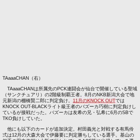
TAaaaCHAN（右）
TAaaaCHANは所属先のPCK連闘会が仙台で開催している聖域
（サンクチュアリ）の2階級制覇王者。8月のNKB新潟大会で地
元新潟の棚橋賢二郎に判定負け。
11月のKNOCK OUT
では
KNOCK OUT-BLACKライト級王者のバズーカ巧樹に判定負けし
ているが接戦だった。バズーカは友希の兄・弘希に6月のSBで
TKO負けしていた。
他にも以下のカードが追加決定。村田義光と対戦する有馬伶
弍は12月の大森大会で伊藤要に判定勝ちしている選手。基山の