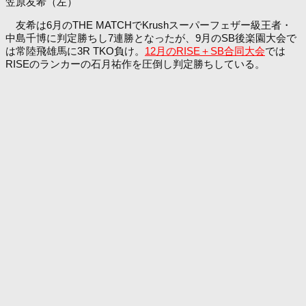
笠原友希（左）
友希は6月のTHE MATCHでKrushスーパーフェザー級王者・
中島千博に判定勝ちし7連勝となったが、9月のSB後楽園大会で
は常陸飛雄馬に3R TKO負け。
12月のRISE＋SB合同大会
では
RISEのランカーの石月祐作を圧倒し判定勝ちしている。