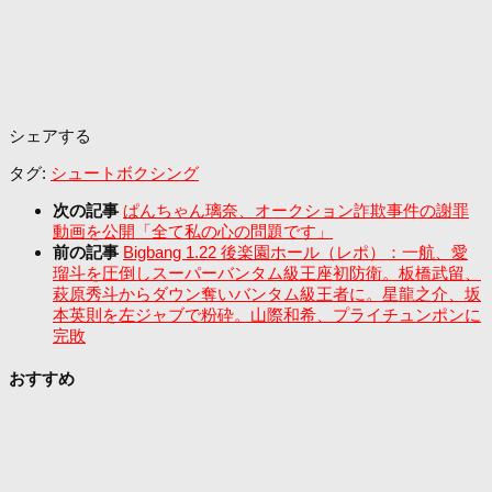
シェアする
タグ:
シュートボクシング
次の記事
ぱんちゃん璃奈、オークション詐欺事件の謝罪
動画を公開「全て私の心の問題です」
前の記事
Bigbang 1.22 後楽園ホール（レポ）：一航、愛
瑠斗を圧倒しスーパーバンタム級王座初防衛。板橋武留、
萩原秀斗からダウン奪いバンタム級王者に。星龍之介、坂
本英則を左ジャブで粉砕。山際和希、プライチュンポンに
完敗
おすすめ