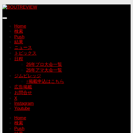
コ
ン
テ
ン
Home
ツ
検索
へ
Push
ス
結果
キ
ニュース
ッ
トピックス
プ
日程
26年プロ大会一覧
26年アマ大会一覧
ジムビレッジ
↑掲載申込はこちら
広告掲載
お問合せ
X
Instagram
Youtube
Home
検索
Push