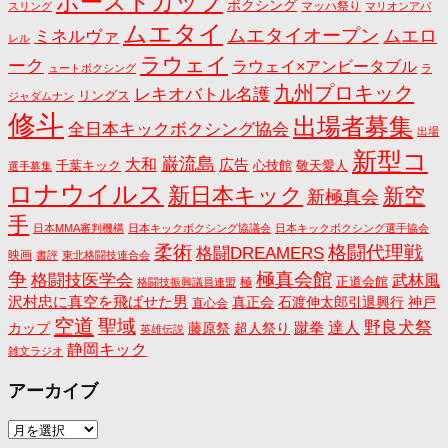
ホーストカップ
ボクシング
マッハ祭り
スリング
マリオンアパ
ムエタイ
ムエタイオープン
ミネルヴァ
ムエロ
レル
ラウェイ
ーク
ラウェイ×アンビータブル
ュートボクシング
ラ
九州プロキック
レキオバトル名護
リングス
ジャダムナン
修斗
出場者募集
全日本キックボクシング協会
出場
新型コ
巌流島
大和
広告
千葉キック
心技館
敬天愛人
選手募集
ロナウイルス
新日本キック
新空
新極真会
手
日本MMA審判機構
日本キックボクシング協議会
日本キックボクシング選手協会
格闘代理戦
柔術
格闘DREAMERS
映画
書評
東北格闘技連合会
争
極真会館
格闘技医学会
武林風
正道会館
極
格闘技振興議員連盟
沢村忠に真空を飛ばせた男
真正会
石渡伸太郎引退興行
神戸
直心会
空道
聖域
野良犬祭
蹴拳
達人
カップ
藤原祭
超人祭り
英雄伝説
静岡キック
雑文ラジオ
アーカイブ
ア
ー