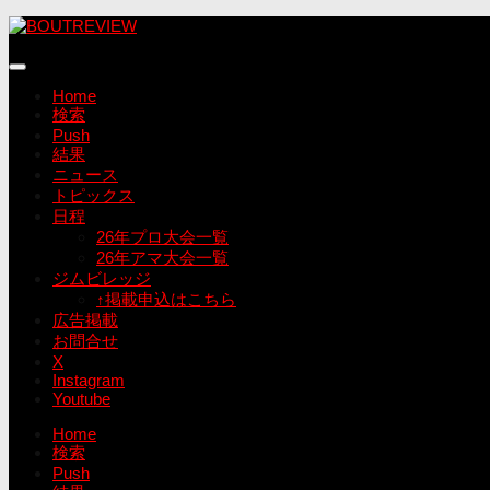
コ
ン
テ
ン
Home
ツ
検索
へ
Push
ス
結果
キ
ニュース
ッ
トピックス
プ
日程
26年プロ大会一覧
26年アマ大会一覧
ジムビレッジ
↑掲載申込はこちら
広告掲載
お問合せ
X
Instagram
Youtube
Home
検索
Push