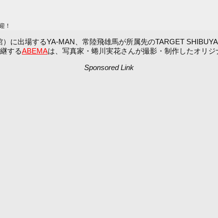
迎！
体育館）に出場するYA-MAN、常陸飛雄馬が所属先のTARGET SH
中継する
ABEMA
は、写真家・蜷川実花さんが撮影・制作したオリジ
Sponsored Link