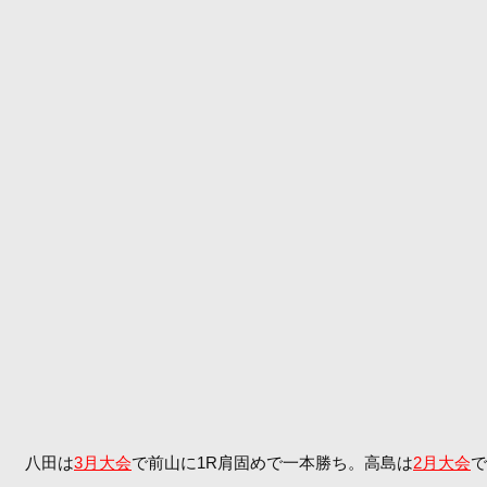
八田は
3月大会
で前山に1R肩固めで一本勝ち。高島は
2月大会
で