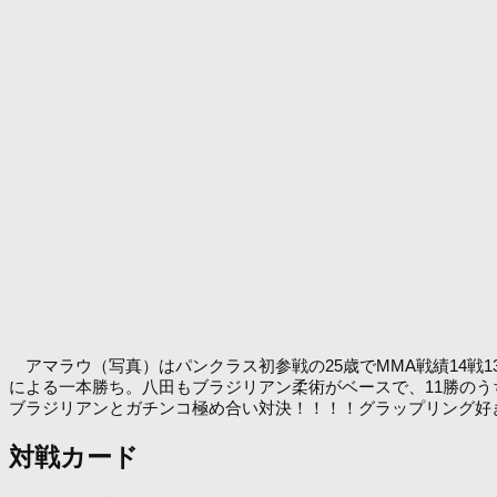
アマラウ（写真）はパンクラス初参戦の25歳でMMA戦績14戦13勝(
による一本勝ち。八田もブラジリアン柔術がベースで、11勝のう
ブラジリアンとガチンコ極め合い対決！！！！グラップリング好
対戦カード