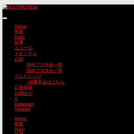
コ
ン
テ
ン
Home
ツ
検索
へ
Push
ス
結果
キ
ニュース
ッ
トピックス
プ
日程
26年プロ大会一覧
26年アマ大会一覧
ジムビレッジ
↑掲載申込はこちら
広告掲載
お問合せ
X
Instagram
Youtube
Home
検索
Push