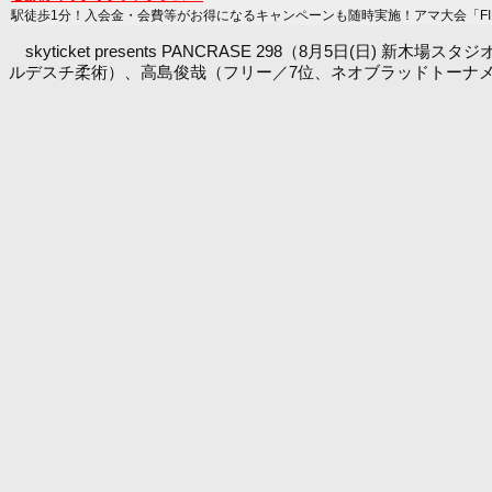
駅徒歩1分！入会金・会費等がお得になるキャンペーンも随時実施！アマ大会「FIRST
skyticket presents PANCRASE 298（8月5日
ルデスチ柔術）、高島俊哉（フリー／7位、ネオブラッドトーナメン