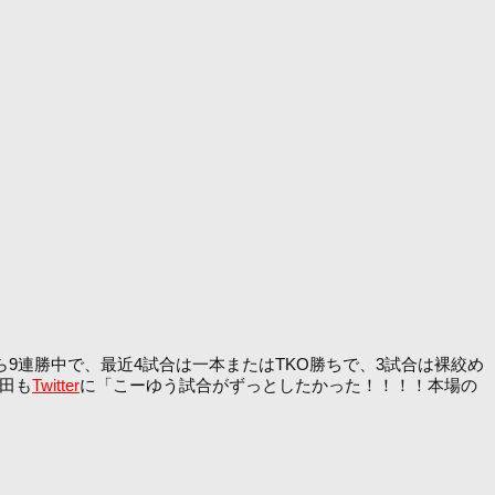
から9連勝中で、最近4試合は一本またはTKO勝ちで、3試合は裸絞め
田も
Twitter
に「こーゆう試合がずっとしたかった！！！！本場の