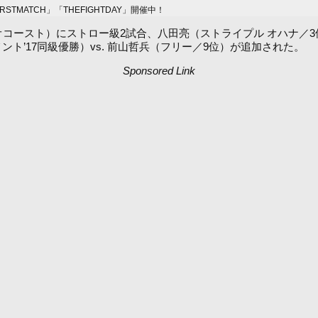
MATCH」「THEFIGHTDAY」開催中！
(日) 新木場スタジオコースト）にストロー級2試合、八田亮（ストライプル オ
ト’17同級優勝）vs. 前山哲兵（フリー／9位）が追加された。
Sponsored Link