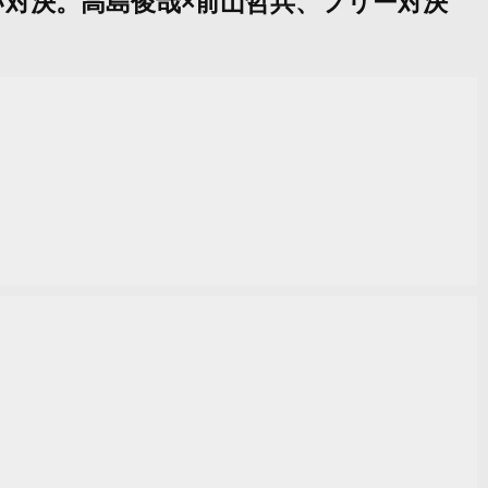
い対決。高島俊哉×前山哲兵、フリー対決