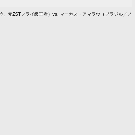
ハナ／3位、元ZSTフライ級王者）vs. マーカス・アマラウ（ブラジル／ノ