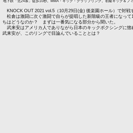
地下鉄「北24条」徒歩10秒。MMA・キック・グラップリング。初級キック＆フ
KNOCK OUT 2021 vol.5（10月29日(金) 後楽園
松倉は激闘に次ぐ激闘で自らが提唱した新階級の王者になって1
ちはどうなのか？ まずは一番気になる部分から聞いた。
武来安はアメリカ人でありながら日本のキックボクシングに惚れ込
武来安が、このリングで目論んでいることとは？