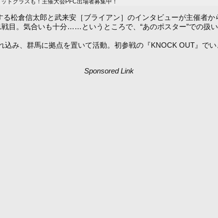
ィットクラスも！主催大会PFC出場者募集中！
ホール）で対戦する松倉信太郎と武来安［ブライアン］のインタビューが主催者
戦目。気合いも十分……というところで、“あのポスター”での扱
み、群馬に拠点を置いて活動。初参戦の『KNOCK OUT』で
Sponsored Link