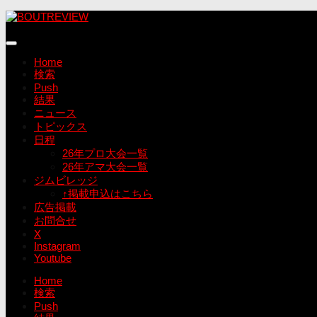
コ
ン
テ
ン
Home
ツ
検索
へ
Push
ス
結果
キ
ニュース
ッ
トピックス
プ
日程
26年プロ大会一覧
26年アマ大会一覧
ジムビレッジ
↑掲載申込はこちら
広告掲載
お問合せ
X
Instagram
Youtube
Home
検索
Push