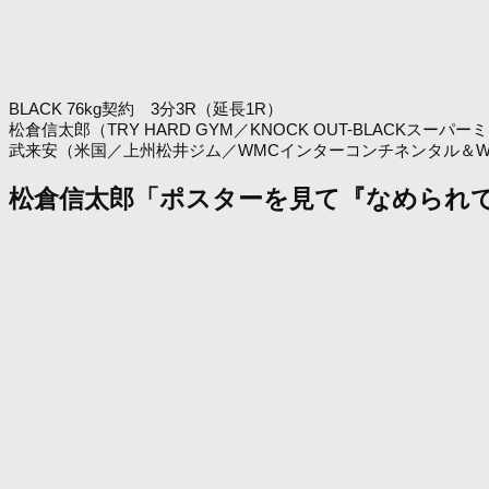
BLACK 76kg契約 3分3R（延長1R）
松倉信太郎（TRY HARD GYM／KNOCK OUT-BLACKス
武来安（米国／上州松井ジム／WMCインターコンチネンタル＆WPMF
松倉信太郎「ポスターを見て『なめられ