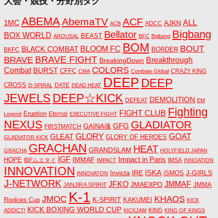
大会・競技・分野別タグ
ABEMA
AbemaTV
ACF
1MC
ALL
AJKN
ADCC
ACB
Bigbang
Bellator
BOX WORLD
BEAST
AROUSAL
BFC
Bgibang
BOM
BOUT
BLACK COMBAT
BLOOM FC
BORDER
BKFC
BRAVE FIGHT
BRAVE
Breakthrough
BreakingDown
COLORS
Combat
BURST
CFFC
CRAZY KING
CMA
Combate Global
DEEP
DEEP
CROSS
DATE
D-SPIRAL
DEAD HEAT
JEWELS
DEEP☆KICK
DEMOLITION
DEFEAT
EM
Fighting
FIGHT CLUB
Eruption
Eternal
Legend
EXECUTIVE FIGHT
NEXUS
GLADIATOR
GAINA魂
GFG
FIRSTMATCH
GLORY
GOAT
GLEAT
GLORY OF HEROES
GLADIATOR KICK
GRACHAN
HEAT
GRANDSLAM
GRACHA
HOLYFIELD JAPAN
IGF
Impact in Paris
IMMAF
HOPE
IBFムエタイ
IMSA
IMPACT
INNOATION
INNOVATION
ISKA
Invicta
IRE
J-GIRLS
iSMOS
INNOVATON
J-NETWORK
JMMAF
JFKO
JMAEXPO
JANJIRA SPIRIT
JMMA
K-1
JMOC
KHAOS
K-SPIRIT
Rookies Cup
KAKUMEI
KICK
KICK BOXING WORLD CUP
KING
ADDICT!
KICKJAM
KING OF KINGS