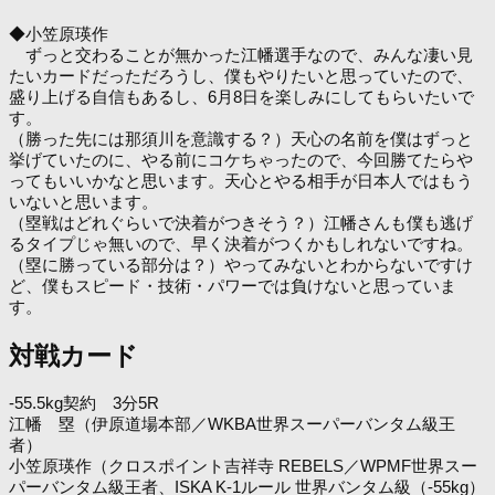
◆小笠原瑛作
ずっと交わることが無かった江幡選手なので、みんな凄い見
たいカードだっただろうし、僕もやりたいと思っていたので、
盛り上げる自信もあるし、6月8日を楽しみにしてもらいたいで
す。
（勝った先には那須川を意識する？）天心の名前を僕はずっと
挙げていたのに、やる前にコケちゃったので、今回勝てたらや
ってもいいかなと思います。天心とやる相手が日本人ではもう
いないと思います。
（塁戦はどれぐらいで決着がつきそう？）江幡さんも僕も逃げ
るタイプじゃ無いので、早く決着がつくかもしれないですね。
（塁に勝っている部分は？）やってみないとわからないですけ
ど、僕もスピード・技術・パワーでは負けないと思っていま
す。
対戦カード
-55.5kg契約 3分5R
江幡 塁（伊原道場本部／WKBA世界スーパーバンタム級王
者）
小笠原瑛作（クロスポイント吉祥寺 REBELS／WPMF世界スー
パーバンタム級王者、ISKA K-1ルール 世界バンタム級（-55kg）