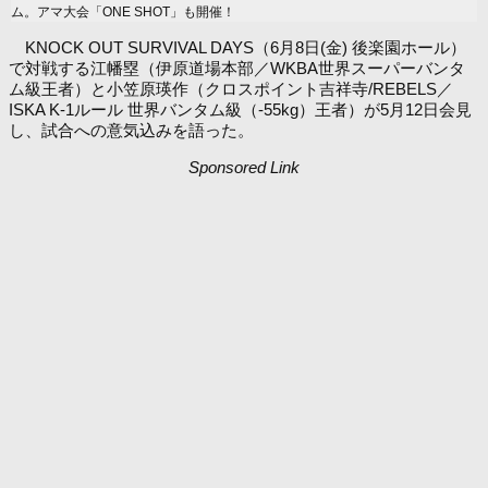
ム。アマ大会「ONE SHOT」も開催！
KNOCK OUT SURVIVAL DAYS（6月8日(金) 後楽園ホール）
で対戦する江幡塁（伊原道場本部／WKBA世界スーパーバンタ
ム級王者）と小笠原瑛作（クロスポイント吉祥寺/REBELS／
ISKA K-1ルール 世界バンタム級（-55kg）王者）が5月12日会見
し、試合への意気込みを語った。
Sponsored Link