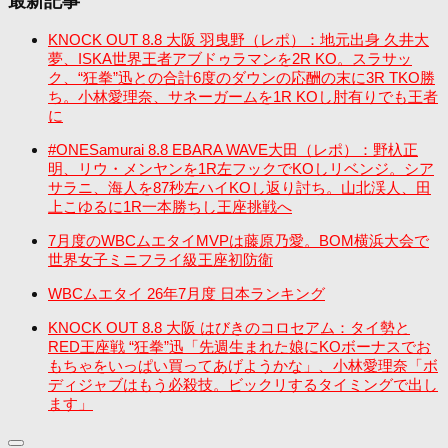
最新記事
KNOCK OUT 8.8 大阪 羽曳野（レポ）：地元出身 久井大
夢、ISKA世界王者アブドゥラマンを2R KO。スラサッ
ク、“狂拳”迅との合計6度のダウンの応酬の末に3R TKO勝
ち。小林愛理奈、サネーガームを1R KOし肘有りでも王者
に
#ONESamurai 8.8 EBARA WAVE大田（レポ）：野杁正
明、リウ・メンヤンを1R左フックでKOしリベンジ。シア
サラニ、海人を87秒左ハイKOし返り討ち。山北渓人、田
上こゆるに1R一本勝ちし王座挑戦へ
7月度のWBCムエタイMVPは藤原乃愛。BOM横浜大会で
世界女子ミニフライ級王座初防衛
WBCムエタイ 26年7月度 日本ランキング
KNOCK OUT 8.8 大阪 はびきのコロセアム：タイ勢と
RED王座戦 “狂拳”迅「先週生まれた娘にKOボーナスでお
もちゃをいっぱい買ってあげようかな」、小林愛理奈「ボ
ディジャブはもう必殺技。ビックリするタイミングで出し
ます」