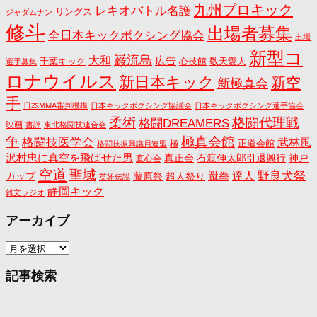
九州プロキック
レキオバトル名護
リングス
ジャダムナン
修斗
出場者募集
全日本キックボクシング協会
出場
新型コ
巌流島
大和
広告
千葉キック
心技館
敬天愛人
選手募集
ロナウイルス
新日本キック
新空
新極真会
手
日本MMA審判機構
日本キックボクシング協議会
日本キックボクシング選手協会
格闘代理戦
柔術
格闘DREAMERS
映画
書評
東北格闘技連合会
争
極真会館
格闘技医学会
武林風
正道会館
極
格闘技振興議員連盟
沢村忠に真空を飛ばせた男
真正会
石渡伸太郎引退興行
神戸
直心会
空道
聖域
野良犬祭
蹴拳
達人
カップ
藤原祭
超人祭り
英雄伝説
静岡キック
雑文ラジオ
アーカイブ
ア
ー
カ
記事検索
イ
ブ