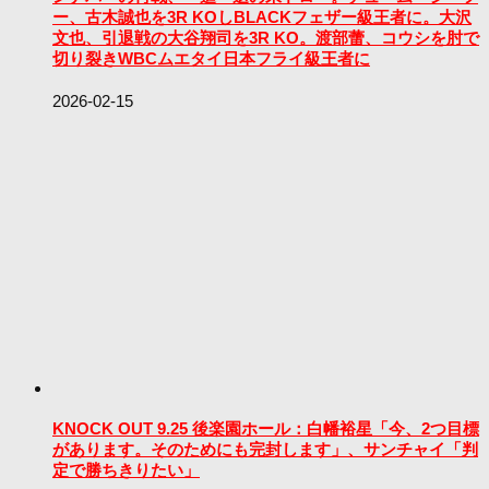
ー、古木誠也を3R KOしBLACKフェザー級王者に。大沢
文也、引退戦の大谷翔司を3R KO。渡部蕾、コウシを肘で
切り裂きWBCムエタイ日本フライ級王者に
2026-02-15
KNOCK OUT 9.25 後楽園ホール：白幡裕星「今、2つ目標
があります。そのためにも完封します」、サンチャイ「判
定で勝ちきりたい」