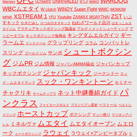
UFC
WARDOG
UNRIVALED
VTJ
Warriors
ULTIMATE
WAKO
WBCムエタイ
WINDY Super Fight
WMC
W clutch
WOWOW
ZST
XSTREAM 1
いぶ
Youtube
ZAIMAX MUAYTHAI
YFU
WPMF
すキック
ねわざワールド品川
かきだみし
かつおのタタキック
はまっこムエ
アマチュアキックボクシング協議会
アルティメットシューティング
ア
タイジム
キングダムエルガイツ
ギー
ンビータブル
キックボクシング振興会
ラームエ
コンバットレ
グラップリング
コラム
クンクメール
シュートボクシン
スリング
サンボ
ゴールドジム
グ
ジムPR
ジム情報
ジャパンカップ
ジャパンAMMA協会
ジャパンキック
キックボクシング
ジークンドー
スッ
スック・ワンキントーン
セミナー
ク・ムエタイランド
パ
ネット中継番組ガイド
チャクリキ
チームティアラ
ンクラス
ベラトール
ファイターズギルド
ブラジリアン柔術
ベルトレ
ホーストカップ
ボクシング
マッハ祭り
スリング
マリオンアパ
ムエタイ
ムエタイオープン
ミネルヴァ
ムエロ
レル
ラウェイ
ーク
ラウェイ×アンビータブル
ュートボクシング
ラ