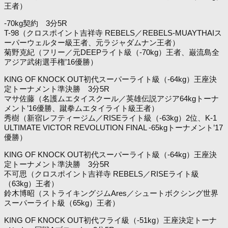
王者）
-70kg契約 3分5R
T-98（クロスポイント吉祥寺 REBELS／REBELS-MUAYTHAIス
ーパーウェルター級王者、元ラジャダムナン王者）
菊野克紀（フリー／元DEEPライト級（-70kg）王者、巌流島全
アジア武術選手権’16優勝）
KING OF KNOCK OUT初代スーパーライト級（-64kg）王座決
定トーナメント準決勝 3分5R
マサ佐藤（名護ムエタイスクール／英雄伝説アジア64kgトーナ
メント’16優勝、蹴拳ムエタイライト級王者）
秀樹（新宿レフティージム／RISEライト級（-63kg）2位、K-1
ULTIMATE VICTOR REVOLUTION FINAL -65kgトーナメント’17
優勝）
KING OF KNOCK OUT初代スーパーライト級（-64kg）王座決
定トーナメント準決勝 3分5R
不可思（クロスポイント吉祥寺 REBELS／RISEライト級
（63kg）王者）
鈴木博昭（ストライキングジムAres／シュートボクシング世界
スーパーライト級（65kg）王者）
KING OF KNOCK OUT初代フライ級（-51kg）王座決定トーナ