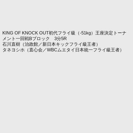
KING OF KNOCK OUT初代フライ級（-51kg）王座決定トーナ
メント一回戦Bブロック 3分5R
石川直樹（治政館／新日本キックフライ級王者）
タネヨシホ（直心会／WBCムエタイ日本統一フライ級王者）