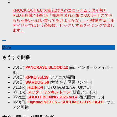
KNOCK OUT 8.8 大阪 はびきのコロセアム：タイ勢と
RED王座戦 “狂拳”迅「先週生まれた娘にKOボーナスでお
もちゃをいっぱい買ってあげようかな」、小林愛理奈「ボ
ディジャブはもう必殺技。ビックリするタイミングで出し
ます」
More
もうすぐ開催
8/9(日)
PANCRASE BLOOD.12
[品川インターシティホー
ル]
8/9(日)
KPKB vol.29
[アクロス福岡]
8/9(日)
WARDOG.58
[大阪 住吉区民センター]
8/11(火)
RIZIN.54
[TOYOTA ARENA TOKYO]
8/11(火)
スック・ワンキントーン
[新宿フェイス]
8/22(土)
SHOOT BOXING 2026 act.4
[後楽園ホール]
8/23(日)
Fighting NEXUS – SUBLIME GUYS FIGHT
[ウェ
スタ川越]