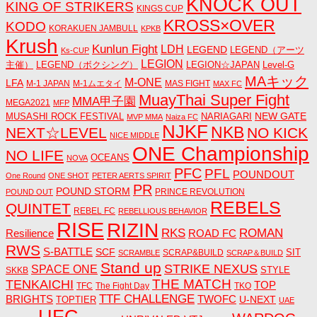
KNOCK OUT
KING OF STRIKERS
KINGS CUP
KROSS×OVER
KODO
KORAKUEN JAMBULL
KPKB
Krush
Kunlun Fight
LDH
LEGEND
LEGEND（アーツ
Ks-CUP
LEGION
主催）
LEGEND（ボクシング）
LEGION☆JAPAN
Level-G
MAキック
M-ONE
LFA
M-1 JAPAN
M-1ムエタイ
MAS FIGHT
MAX FC
MuayThai Super Fight
MMA甲子園
MEGA2021
MFP
NEW GATE
MUSASHI ROCK FESTIVAL
NARIAGARI
MVP MMA
Naiza FC
NJKF
NKB
NEXT☆LEVEL
NO KICK
NICE MIDDLE
ONE Championship
NO LIFE
OCEANS
NOVA
PFC
PFL
POUNDOUT
One Round
ONE SHOT
PETER AERTS SPIRIT
PR
POUND STORM
PRINCE REVOLUTION
POUND OUT
REBELS
QUINTET
REBEL FC
REBELLIOUS BEHAVIOR
RISE
RIZIN
RKS
ROMAN
ROAD FC
Resilience
RWS
S-BATTLE
SCF
SIT
SCRAP&BUILD
SCRAMBLE
SCRAP＆BUILD
Stand up
STRIKE NEXUS
SPACE ONE
STYLE
SKKB
THE MATCH
TENKAICHI
TOP
TFC
The Fight Day
TKO
TTF CHALLENGE
BRIGHTS
TWOFC
U-NEXT
TOPTIER
UAE