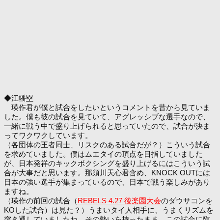
◆江幡塁
瑛作君が僕と試合をしたいというコメントを昔から見ていま
した。僕も彼の試合を見ていて、アグレッシブな選手なので、
一緒に戦う中で盛り上げられると思っていたので、試合が決ま
ってワクワクしています。
（各団体の王者同士、リスクのある試合だが？）こういう試合
を求めていました。僕はムエタイの頂点を目指していました
が、日本発祥のキックボクシングを盛り上げるにはこういう試
合が大事だと思います。那須川天心君含め、KNOCK OUTには
日本の強い選手が集まっているので、日本で戦う楽しみがあり
ますね。
（瑛作の前回の試合（
REBELS 4.27 後楽園大会
のダウサコンを
KOした試合）は見た？）うまいタイ人相手に、うまくリズムを
突き通していましたね。その勢いを持ったまま、この試合に臨