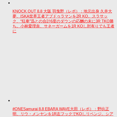
KNOCK OUT 8.8 大阪 羽曳野（レポ）：地元出身 久井大
夢、ISKA世界王者アブドゥラマンを2R KO。スラサッ
ク、“狂拳”迅との合計6度のダウンの応酬の末に3R TKO勝
ち。小林愛理奈、サネーガームを1R KOし肘有りでも王者
に
#ONESamurai 8.8 EBARA WAVE大田（レポ）：野杁正
明、リウ・メンヤンを1R左フックでKOしリベンジ。シア