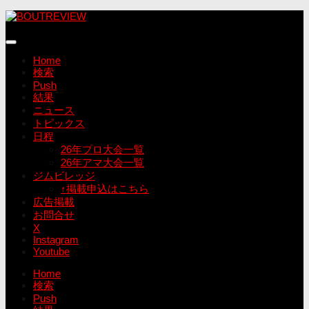
コ
ン
テ
ン
Home
ツ
検索
へ
Push
ス
結果
キ
ニュース
ッ
トピックス
プ
日程
26年プロ大会一覧
26年アマ大会一覧
ジムビレッジ
↑掲載申込はこちら
広告掲載
お問合せ
X
Instagram
Youtube
Home
検索
Push