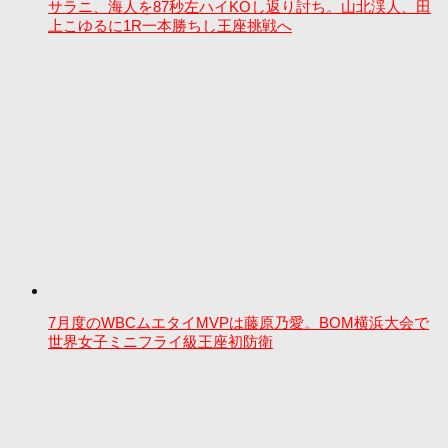
サラニ、海人を87秒左ハイKOし返り討ち。山北渓人、田
上こゆるに1R一本勝ちし王座挑戦へ
7月度のWBCムエタイMVPは藤原乃愛。BOM横浜大会で
世界女子ミニフライ級王座初防衛