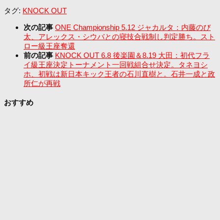
タグ:
KNOCK OUT
次の記事
ONE Championship 5.12 ジャカルタ：内藤のび
太、アレックス・シウバとの寝技合戦制し判定勝ち。スト
ロー級王座奪還
前の記事
KNOCK OUT 6.8 後楽園＆8.19 大田：初代フラ
イ級王座決定トーナメント一回戦組合せ決定。タネヨシ
ホ、初戦は新日本キック王者の石川直樹と。石井一成と政
所仁が再戦
おすすめ