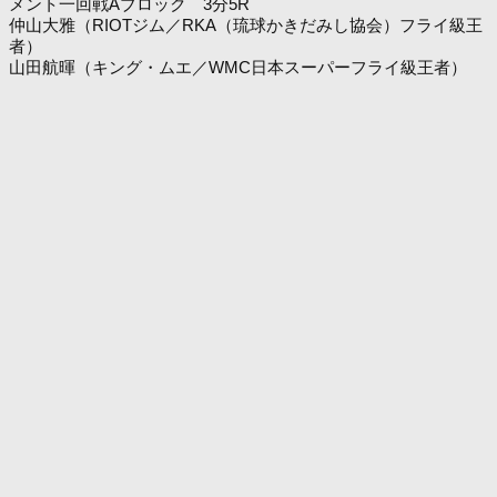
メント一回戦Aブロック 3分5R
仲山大雅（RIOTジム／RKA（琉球かきだみし協会）フライ級王
者）
山田航暉（キング・ムエ／WMC日本スーパーフライ級王者）