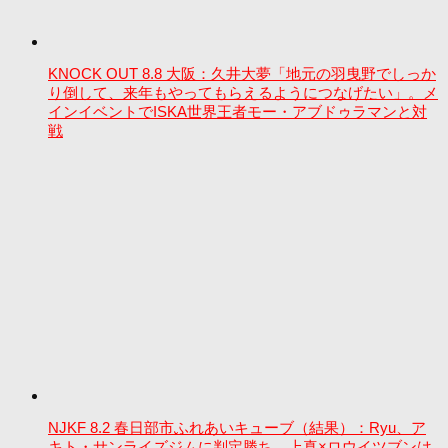
KNOCK OUT 8.8 大阪：久井大夢「地元の羽曳野でしっか
り倒して、来年もやってもらえるようにつなげたい」。メ
インイベントでISKA世界王者モー・アブドゥラマンと対
戦
NJKF 8.2 春日部市ふれあいキューブ（結果）：Ryu、ア
キト・サンライズジムに判定勝ち。上真×ロウイツブンは