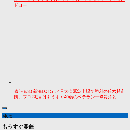
ドロー
修斗 8.30 新潟LOTS：4月大会緊急出場で勝利の鈴木賛市
朗、プロ2戦目はもうすぐ40歳のベテラン一條貴洋と
More
もうすぐ開催