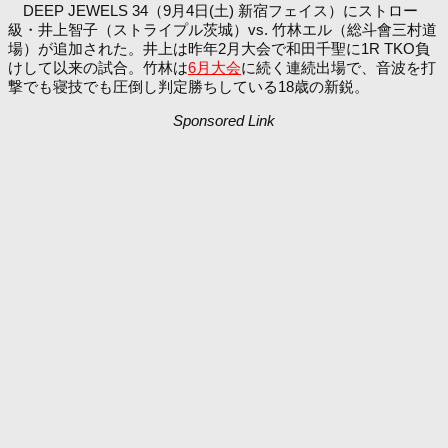
DEEP JEWELS 34（9月4日(土) 新宿フェイス）にストロー
級・井上智子（ストライプル茨城）vs. 竹林エル（総斗會三村道
場）が追加された。井上は昨年2月大会で和田千聖に1R TKO負
けして以来の試合。竹林は
6月大会
に続く連続出場で、音波を打
撃でも寝技でも圧倒し判定勝ちしている18歳の新鋭。
Sponsored Link