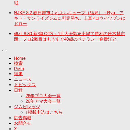
戦
NJKF 8.2 春日部市ふれあいキューブ（結果）：Ryu、ア
キト・サンライズジムに判定勝ち。上真×ロウイツブンは
ドロー
修斗 8.30 新潟LOTS：4月大会緊急出場で勝利の鈴木賛市
朗、プロ2戦目はもうすぐ40歳のベテラン一條貴洋と
Home
検索
Push
結果
ニュース
トピックス
日程
26年プロ大会一覧
26年アマ大会一覧
ジムビレッジ
↑掲載申込はこちら
広告掲載
お問合せ
X