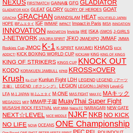
NEXUS
GLADIATOR
GAINA魂
GFG
FIRSTMATCH
GLORY
GOAT
GLEAT
GLORY OF HEROES
GLADIATOR KICK
GRACHAN
HEAT
GRANDSLAM
GRACHA
HOLYFIELD JAPAN
IGF
Impact in Paris
IMMAF
HOPE
IBFムエタイ
IMSA
IMPACT
INNOATION
INNOVATION
ISKA
Invicta
IRE
J-GIRLS
iSMOS
INNOVATON
J-NETWORK
JMMAF
JFKO
JMAEXPO
JANJIRA SPIRIT
JMMA
K-1
JMOC
KHAOS
K-SPIRIT
Rookies Cup
KAKUMEI
KICK
KICK BOXING WORLD CUP
KING
ADDICT!
KICKJAM
KING OF KINGS
KNOCK OUT
KING OF STRIKERS
KINGS CUP
KROSS×OVER
KODO
KORAKUEN JAMBULL
KPKB
Krush
Kunlun Fight
LDH
LEGEND
LEGEND（アーツ
Ks-CUP
LEGION
主催）
LEGEND（ボクシング）
LEGION☆JAPAN
Level-G
MAキック
M-ONE
LFA
M-1 JAPAN
M-1ムエタイ
MAS FIGHT
MAX FC
MuayThai Super Fight
MMA甲子園
MEGA2021
MFP
NEW GATE
MUSASHI ROCK FESTIVAL
NARIAGARI
MVP MMA
Naiza FC
NJKF
NKB
NEXT☆LEVEL
NO KICK
NICE MIDDLE
ONE Championship
NO LIFE
OCEANS
NOVA
PFC
PFL
POUNDOUT
One Round
ONE SHOT
PETER AERTS SPIRIT