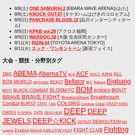
8/8(土)
ONE SAMURAI 2
[EBARA WAVE ARENAおおた]
8/8(土)
KNOCK OUT.67
[タケダハムはびきのコロセアム]
8/9(日)
PANCRASE BLOOD.12
[品川インターシティホー
ル]
8/9(日)
KPKB vol.29
[アクロス福岡]
8/9(日)
WARDOG.58
[大阪 住吉区民センター]
8/11(火)
RIZIN.54
[TOYOTA ARENA TOKYO]
8/11(火)
スック・ワンキントーン
[新宿フェイス]
大会・競技・分野別タグ
ABEMA
AbemaTV
ACF
1MC
ALL
AJKN
ADCC
ACB
Bigbang
Bellator
BOX WORLD
BEAST
AROUSAL
BFC
Bgibang
BOM
BOUT
BLACK COMBAT
BLOOM FC
BORDER
BKFC
BRAVE FIGHT
BRAVE
Breakthrough
BreakingDown
COLORS
Combat
BURST
CFFC
CRAZY KING
CMA
Combate Global
DEEP
DEEP
CROSS
DATE
D-SPIRAL
DEAD HEAT
JEWELS
DEEP☆KICK
DEMOLITION
DEFEAT
EM
Fighting
FIGHT CLUB
Eruption
Eternal
Legend
EXECUTIVE FIGHT