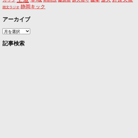
カップ
藤原祭
超人祭り
英雄伝説
静岡キック
雑文ラジオ
アーカイブ
ア
ー
カ
記事検索
イ
ブ