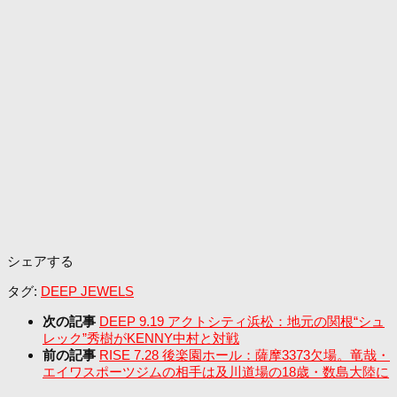
シェアする
タグ:
DEEP JEWELS
次の記事
DEEP 9.19 アクトシティ浜松：地元の関根“シュ
レック”秀樹がKENNY中村と対戦
前の記事
RISE 7.28 後楽園ホール：薩摩3373欠場。竜哉・
エイワスポーツジムの相手は及川道場の18歳・数島大陸に