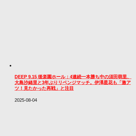
DEEP 9.15 後楽園ホール：4連続一本勝ち中の須田萌里、
大島沙緒里と3年ぶりリベンジマッチ。伊澤星花も「激ア
ツ！見たかった再戦」と注目
2025-08-04