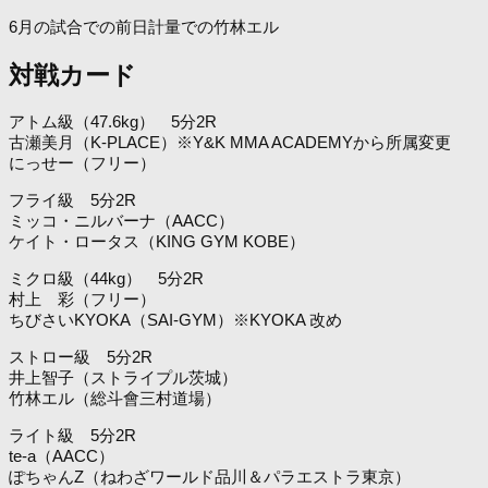
6月の試合での前日計量での竹林エル
対戦カード
アトム級（47.6kg） 5分2R
古瀬美月（K-PLACE）※Y&K MMA ACADEMYから所属変更
にっせー（フリー）
フライ級 5分2R
ミッコ・ニルバーナ（AACC）
ケイト・ロータス（KING GYM KOBE）
ミクロ級（44kg） 5分2R
村上 彩（フリー）
ちびさいKYOKA（SAI-GYM）※KYOKA 改め
ストロー級 5分2R
井上智子（ストライプル茨城）
竹林エル（総斗會三村道場）
ライト級 5分2R
te-a（AACC）
ぽちゃんZ（ねわざワールド品川＆パラエストラ東京）