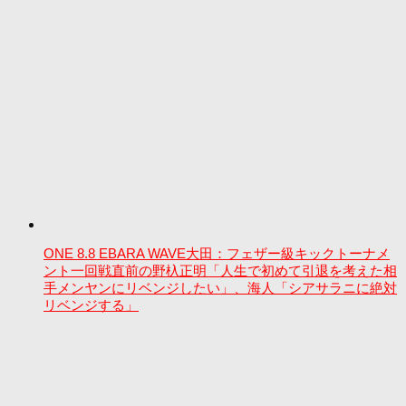
ONE 8.8 EBARA WAVE大田：フェザー級キックトーナメ
ント一回戦直前の野杁正明「人生で初めて引退を考えた相
手メンヤンにリベンジしたい」、海人「シアサラニに絶対
リベンジする」