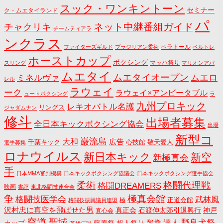
スック・ワンキントーン
セミナー
ク・ムエタイランド
パ
ネット中継番組ガイド
チャクリキ
チームティアラ
ンクラス
ベラトール
ファイターズギルド
ブラジリアン柔術
ベルトレ
ホーストカップ
ボクシング
マッハ祭り
スリング
マリオンアパ
ムエタイ
ムエタイオープン
ミネルヴァ
ムエロ
レル
ラウェイ
ーク
ラウェイ×アンビータブル
ュートボクシング
ラ
九州プロキック
レキオバトル名護
リングス
ジャダムナン
修斗
出場者募集
全日本キックボクシング協会
出場
新型コ
巌流島
大和
広告
千葉キック
心技館
敬天愛人
選手募集
ロナウイルス
新日本キック
新空
新極真会
手
日本MMA審判機構
日本キックボクシング協議会
日本キックボクシング選手協会
格闘代理戦
柔術
格闘DREAMERS
映画
書評
東北格闘技連合会
争
極真会館
格闘技医学会
武林風
正道会館
極
格闘技振興議員連盟
沢村忠に真空を飛ばせた男
真正会
石渡伸太郎引退興行
神戸
直心会
空道
聖域
野良犬祭
蹴拳
達人