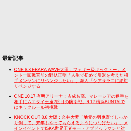
最新記事
ONE 8.8 EBARA WAVE大田：フェザー級キックトーナメ
ント一回戦直前の野杁正明「人生で初めて引退を考えた相
手メンヤンにリベンジしたい」、海人「シアサラニに絶対
リベンジする」
ONE 10.17 有明アリーナ：吉成名高、マレーシアの選手を
相手にムエタイ王座2度目の防衛戦。9.12 横浜BUNTAIで
はキックルール初挑戦
KNOCK OUT 8.8 大阪：久井大夢「地元の羽曳野でしっか
り倒して、来年もやってもらえるようにつなげたい」。メ
インイベントでISKA世界王者モー・アブドゥラマンと対