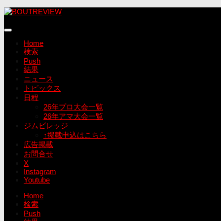
コ
ン
テ
ン
Home
ツ
検索
へ
Push
ス
結果
キ
ニュース
ッ
トピックス
プ
日程
26年プロ大会一覧
26年アマ大会一覧
ジムビレッジ
↑掲載申込はこちら
広告掲載
お問合せ
X
Instagram
Youtube
Home
検索
Push