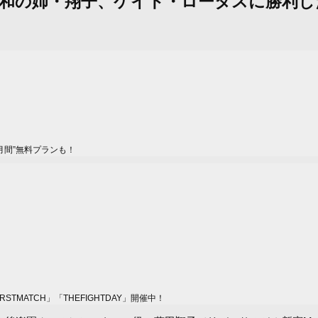
：藤田大和の姉・翔子、ケイト・ロータスに勝利し
月間”無料プランも！
MATCH」「THEFIGHTDAY」開催中！