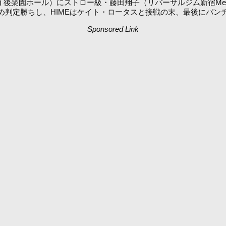
月5日(水/祝) 後楽園ホール）にストロー級・藤田翔子（リバーサルジム新宿
め判定勝ちし、HIMEはケイト・ロータスと接戦の末、最後にパン
Sponsored Link