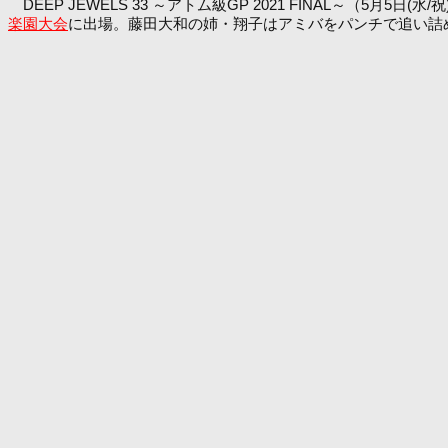
DEEP JEWELS 33 ～アトム級GP 2021 FINAL～（5
楽園大会
に出場。藤田大和の姉・翔子はアミバをパンチで追い詰