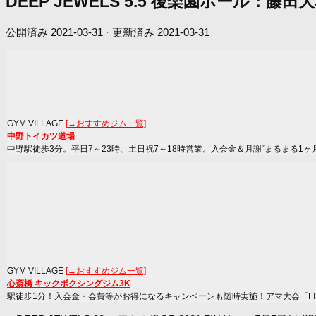
DEEP JEWELS 5.5 後楽園ホール
公開済み
2021-03-31
· 更新済み
2021-03-31
GYM VILLAGE
[→おすすめジム一覧]
中野トイカツ道場
中野駅徒歩3分。平日7～23時、土日祝7～18時営業。入会金＆月謝“まるまる1ヶ
GYM VILLAGE
[→おすすめジム一覧]
心斎橋 キックボクシングジム3K
駅徒歩1分！入会金・会費等がお得になるキャンペーンも随時実施！アマ大会「FIRST