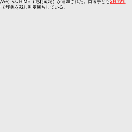
Me,We）vs. HIME（毛利道場）が追加された。両選手とも
3月の後
チで印象を残し判定勝ちしている。